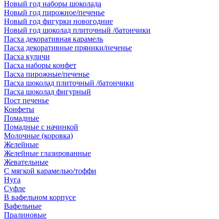
Новый год наборы шоколада
Новый год пирожное/печенье
Новый год фигурки новогодние
Новый год шоколад плиточный /батончики
Пасха декоративная карамель
Пасха декоративные пряники/печенье
Пасха куличи
Пасха наборы конфет
Пасха пирожные/печенье
Пасха шоколад плиточный /батончики
Пасха шоколад фигурный
Пост печенье
Конфеты
Помадные
Помадные с начинкой
Молочные (коровка)
Желейные
Желейные глазированные
Жевательные
С мягкой карамелью/тоффи
Нуга
Суфле
В вафельном корпусе
Вафельные
Пралиновые