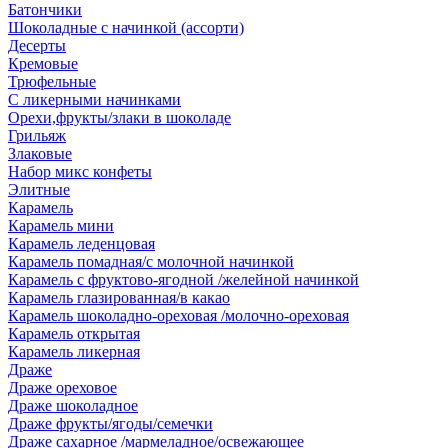
Батончики
Шоколадные с начинкой (ассорти)
Десерты
Кремовые
Трюфельные
С ликерными начинками
Орехи,фрукты/злаки в шоколаде
Грильяж
Злаковые
Набор микс конфеты
Элитные
Карамель
Карамель мини
Карамель леденцовая
Карамель помадная/с молочной начинкой
Карамель с фруктово-ягодной /желейной начинкой
Карамель глазированная/в какао
Карамель шоколадно-ореховая /молочно-ореховая
Карамель открытая
Карамель ликерная
Драже
Драже ореховое
Драже шоколадное
Драже фрукты/ягоды/семечки
Драже сахарное /мармеладное/освежающее