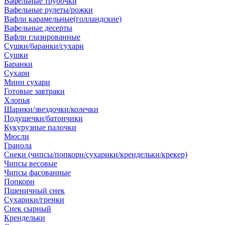
Вафельные трубочки
Вафельные рулеты/рожки
Вафли карамельные(голландские)
Вафельные десерты
Вафли глазированные
Сушки/баранки/сухари
Сушки
Баранки
Сухари
Мини сухари
Готовые завтраки
Хлопья
Шарики/звездочки/колечки
Подушечки/батончики
Кукурузные палочки
Мюсли
Гранола
Снеки (чипсы/попкорн/сухарики/крендельки/крекер)
Чипсы весовые
Чипсы фасованные
Попкорн
Пшеничный снек
Сухарики/гренки
Снек сырный
Крендельки