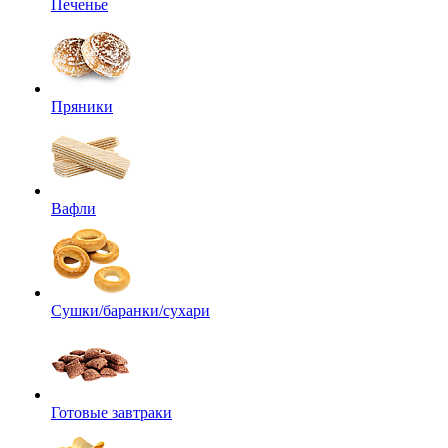
Печенье
Пряники
Вафли
Сушки/баранки/сухари
Готовые завтраки