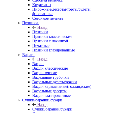
Сдобная выпечка
Круассаны
Пирожные/десерты/торты/рулеты
фасованные
Сезонное печенье
Пряники
Назад
Пряники
Пряники классические
Пряники с начинкой
Печатные
Пряники глазированные
Вафли
Назад
Вафли
Вафли классические
Вафли мягкие
Вафельные трубочки
Вафельные рулеты/рожки
Вафли карамельные(голландские)
Вафельные десерты
Вафли глазированные
Сушки/баранки/сухари
Назад
Сушки/баранки/сухари