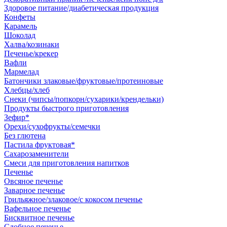
Здоровое питание/диабетическая продукция
Конфеты
Карамель
Шоколад
Халва/козинаки
Печенье/крекер
Вафли
Мармелад
Батончики злаковые/фруктовые/протеиновые
Хлебцы/хлеб
Снеки (чипсы/попкорн/сухарики/крендельки)
Продукты быстрого приготовления
Зефир*
Орехи/сухофрукты/семечки
Без глютена
Пастила фруктовая*
Сахарозаменители
Смеси для приготовления напитков
Печенье
Овсяное печенье
Заварное печенье
Грильяжное/злаковое/с кокосом печенье
Вафельное печенье
Бисквитное печенье
Сдобное печенье