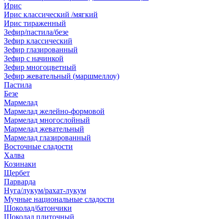
Ирис
Ирис классический /мягкий
Ирис тираженный
Зефир/пастила/безе
Зефир классический
Зефир глазированный
Зефир с начинкой
Зефир многоцветный
Зефир жевательный (маршмеллоу)
Пастила
Безе
Мармелад
Мармелад желейно-формовой
Мармелад многослойный
Мармелад жевательный
Мармелад глазированный
Восточные сладости
Халва
Козинаки
Щербет
Парварда
Нуга/лукум/рахат-лукум
Мучные национальные сладости
Шоколад/батончики
Шоколад плиточный