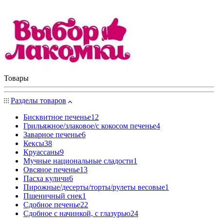
Товары
Разделы товаров
Бисквитное печенье
12
Грильяжное/злаковое/с кокосом печенье
4
Заварное печенье
6
Кексы
38
Круассаны
9
Мучные национальные сладости
1
Овсяное печенье
13
Пасха куличи
6
Пирожные/десерты/торты/рулеты весовые
1
Пшеничный снек
1
Сдобное печенье
22
Сдобное с начинкой, с глазурью
24