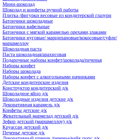
Мини-шоколад
Шоколад и конфеты ручной работы
Плитка /фигурки весовые из кондитерской глазури
Батончики шоколадные
Батончики вафельные
Батончики с мягкой карамелью орехами,злаками
Батончики нуговые/ марципановые/кокосовые/суфле/
маршмеллоу
Шоколадная паста
Паста шоколадная/арахисовая
Подарочные наборы конфет/шоколада/печенья
Наборы конфет
Наборы шоколада
Наборы конфет с алкогольными начинками
Детские кондитерские изделия
Конструктор кондитерский д/к
Шоколадное яйцо д/к
Шоколадные изделия детские д/к
Декоративная карамель д/к
Конфеты детские д/к
Жевательный мармелад детский д/к
Зефир детский (маршмеллоу) д/к
Круассан детский д/к
Печенье детское д/к
Декоративный пряник /печенье/кейк попс д/к