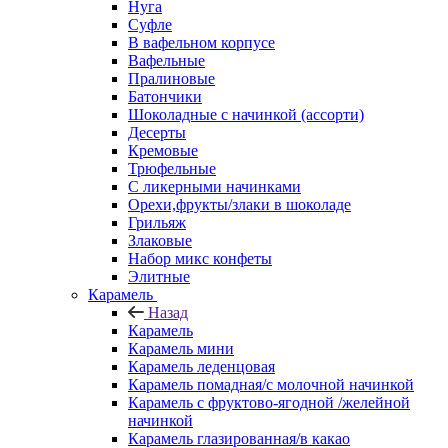
Нуга
Суфле
В вафельном корпусе
Вафельные
Пралиновые
Батончики
Шоколадные с начинкой (ассорти)
Десерты
Кремовые
Трюфельные
С ликерными начинками
Орехи,фрукты/злаки в шоколаде
Грильяж
Злаковые
Набор микс конфеты
Элитные
Карамель
Назад
Карамель
Карамель мини
Карамель леденцовая
Карамель помадная/с молочной начинкой
Карамель с фруктово-ягодной /желейной
начинкой
Карамель глазированная/в какао