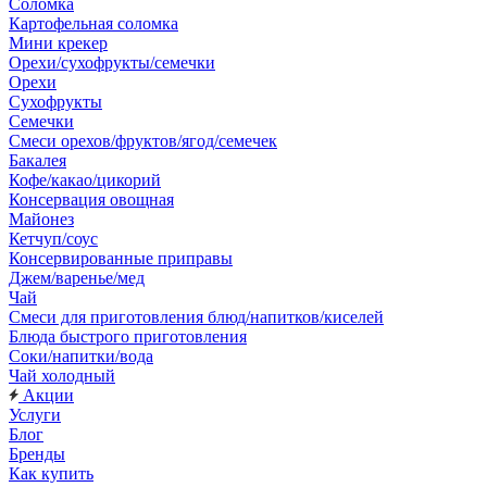
Соломка
Картофельная соломка
Мини крекер
Орехи/сухофрукты/семечки
Орехи
Сухофрукты
Семечки
Смеси орехов/фруктов/ягод/семечек
Бакалея
Кофе/какао/цикорий
Консервация овощная
Майонез
Кетчуп/соус
Консервированные приправы
Джем/варенье/мед
Чай
Смеси для приготовления блюд/напитков/киселей
Блюда быстрого приготовления
Соки/напитки/вода
Чай холодный
Акции
Услуги
Блог
Бренды
Как купить