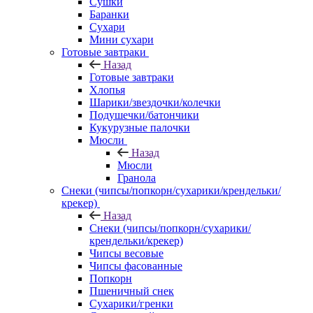
Сушки
Баранки
Сухари
Мини сухари
Готовые завтраки
Назад
Готовые завтраки
Хлопья
Шарики/звездочки/колечки
Подушечки/батончики
Кукурузные палочки
Мюсли
Назад
Мюсли
Гранола
Снеки (чипсы/попкорн/сухарики/крендельки/
крекер)
Назад
Снеки (чипсы/попкорн/сухарики/
крендельки/крекер)
Чипсы весовые
Чипсы фасованные
Попкорн
Пшеничный снек
Сухарики/гренки