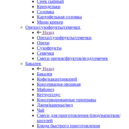
Снек сырный
Крендельки
Соломка
Картофельная соломка
Мини крекер
Орехи/сухофрукты/семечки
Назад
Орехи/сухофрукты/семечки
Орехи
Сухофрукты
Семечки
Смеси орехов/фруктов/ягод/семечек
Бакалея
Назад
Бакалея
Кофе/какао/цикорий
Консервация овощная
Майонез
Кетчуп/соус
Консервированные приправы
Джем/варенье/мед
Чай
Смеси для приготовления блюд/напитков/
киселей
Блюда быстрого приготовления