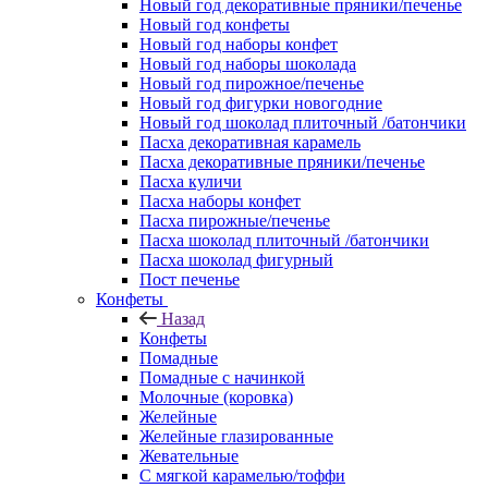
Новый год декоративные пряники/печенье
Новый год конфеты
Новый год наборы конфет
Новый год наборы шоколада
Новый год пирожное/печенье
Новый год фигурки новогодние
Новый год шоколад плиточный /батончики
Пасха декоративная карамель
Пасха декоративные пряники/печенье
Пасха куличи
Пасха наборы конфет
Пасха пирожные/печенье
Пасха шоколад плиточный /батончики
Пасха шоколад фигурный
Пост печенье
Конфеты
Назад
Конфеты
Помадные
Помадные с начинкой
Молочные (коровка)
Желейные
Желейные глазированные
Жевательные
С мягкой карамелью/тоффи