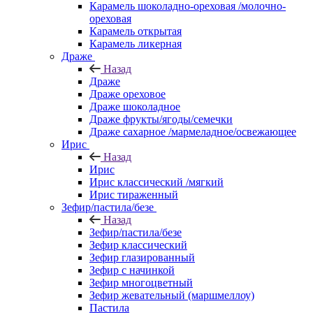
Карамель шоколадно-ореховая /молочно-
ореховая
Карамель открытая
Карамель ликерная
Драже
Назад
Драже
Драже ореховое
Драже шоколадное
Драже фрукты/ягоды/семечки
Драже сахарное /мармеладное/освежающее
Ирис
Назад
Ирис
Ирис классический /мягкий
Ирис тираженный
Зефир/пастила/безе
Назад
Зефир/пастила/безе
Зефир классический
Зефир глазированный
Зефир с начинкой
Зефир многоцветный
Зефир жевательный (маршмеллоу)
Пастила