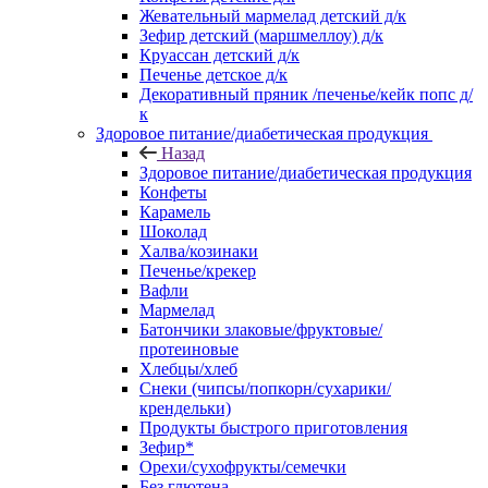
Жевательный мармелад детский д/к
Зефир детский (маршмеллоу) д/к
Круассан детский д/к
Печенье детское д/к
Декоративный пряник /печенье/кейк попс д/
к
Здоровое питание/диабетическая продукция
Назад
Здоровое питание/диабетическая продукция
Конфеты
Карамель
Шоколад
Халва/козинаки
Печенье/крекер
Вафли
Мармелад
Батончики злаковые/фруктовые/
протеиновые
Хлебцы/хлеб
Снеки (чипсы/попкорн/сухарики/
крендельки)
Продукты быстрого приготовления
Зефир*
Орехи/сухофрукты/семечки
Без глютена