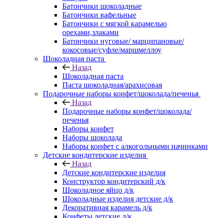
Батончики шоколадные
Батончики вафельные
Батончики с мягкой карамелью
орехами,злаками
Батончики нуговые/ марципановые/
кокосовые/суфле/маршмеллоу
Шоколадная паста
Назад
Шоколадная паста
Паста шоколадная/арахисовая
Подарочные наборы конфет/шоколада/печенья
Назад
Подарочные наборы конфет/шоколада/
печенья
Наборы конфет
Наборы шоколада
Наборы конфет с алкогольными начинками
Детские кондитерские изделия
Назад
Детские кондитерские изделия
Конструктор кондитерский д/к
Шоколадное яйцо д/к
Шоколадные изделия детские д/к
Декоративная карамель д/к
Конфеты детские д/к