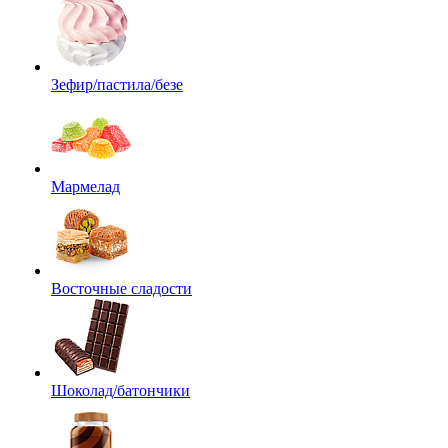
Зефир/пастила/безе
Мармелад
Восточные сладости
Шоколад/батончики