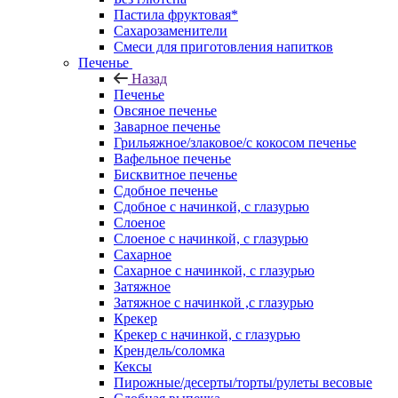
Пастила фруктовая*
Сахарозаменители
Смеси для приготовления напитков
Печенье
Назад
Печенье
Овсяное печенье
Заварное печенье
Грильяжное/злаковое/с кокосом печенье
Вафельное печенье
Бисквитное печенье
Сдобное печенье
Сдобное с начинкой, с глазурью
Слоеное
Слоеное с начинкой, с глазурью
Сахарное
Сахарное с начинкой, с глазурью
Затяжное
Затяжное с начинкой ,с глазурью
Крекер
Крекер с начинкой, с глазурью
Крендель/соломка
Кексы
Пирожные/десерты/торты/рулеты весовые