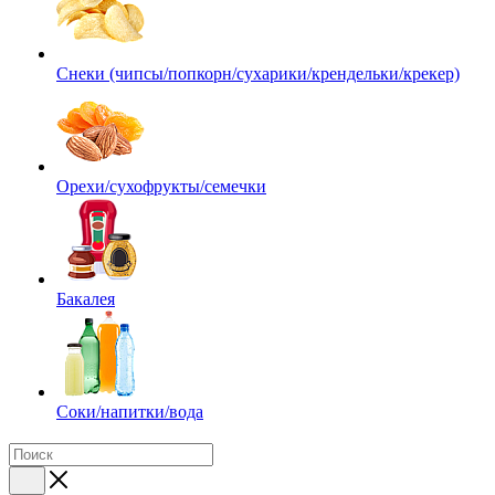
Снеки (чипсы/попкорн/сухарики/крендельки/крекер)
Орехи/сухофрукты/семечки
Бакалея
Соки/напитки/вода