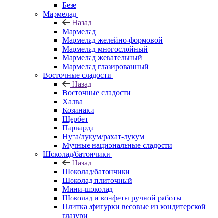
Безе
Мармелад
Назад
Мармелад
Мармелад желейно-формовой
Мармелад многослойный
Мармелад жевательный
Мармелад глазированный
Восточные сладости
Назад
Восточные сладости
Халва
Козинаки
Щербет
Парварда
Нуга/лукум/рахат-лукум
Мучные национальные сладости
Шоколад/батончики
Назад
Шоколад/батончики
Шоколад плиточный
Мини-шоколад
Шоколад и конфеты ручной работы
Плитка /фигурки весовые из кондитерской
глазури