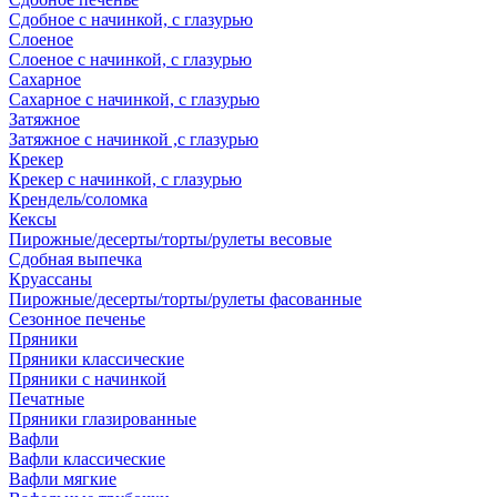
Сдобное с начинкой, с глазурью
Слоеное
Слоеное с начинкой, с глазурью
Сахарное
Сахарное с начинкой, с глазурью
Затяжное
Затяжное с начинкой ,с глазурью
Крекер
Крекер с начинкой, с глазурью
Крендель/соломка
Кексы
Пирожные/десерты/торты/рулеты весовые
Сдобная выпечка
Круассаны
Пирожные/десерты/торты/рулеты фасованные
Сезонное печенье
Пряники
Пряники классические
Пряники с начинкой
Печатные
Пряники глазированные
Вафли
Вафли классические
Вафли мягкие