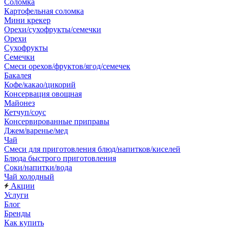
Соломка
Картофельная соломка
Мини крекер
Орехи/сухофрукты/семечки
Орехи
Сухофрукты
Семечки
Смеси орехов/фруктов/ягод/семечек
Бакалея
Кофе/какао/цикорий
Консервация овощная
Майонез
Кетчуп/соус
Консервированные приправы
Джем/варенье/мед
Чай
Смеси для приготовления блюд/напитков/киселей
Блюда быстрого приготовления
Соки/напитки/вода
Чай холодный
Акции
Услуги
Блог
Бренды
Как купить