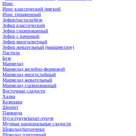
Ирис
Ирис классический /мягкий
Ирис тираженный
Зефир/пастила/безе
Зефир классический
Зефир глазированный
Зефир с начинкой
Зефир многоцветный
Зефир жевательный (маршмеллоу)
Пастила
Безе
Мармелад
Мармелад желейно-формовой
Мармелад многослойный
Мармелад жевательный
Мармелад глазированный
Восточные сладости
Халва
Козинаки
Щербет
Парварда
Нуга/лукум/рахат-лукум
Мучные национальные сладости
Шоколад/батончики
Шоколад плиточный