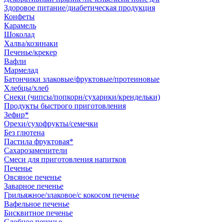
Здоровое питание/диабетическая продукция
Конфеты
Карамель
Шоколад
Халва/козинаки
Печенье/крекер
Вафли
Мармелад
Батончики злаковые/фруктовые/протеиновые
Хлебцы/хлеб
Снеки (чипсы/попкорн/сухарики/крендельки)
Продукты быстрого приготовления
Зефир*
Орехи/сухофрукты/семечки
Без глютена
Пастила фруктовая*
Сахарозаменители
Смеси для приготовления напитков
Печенье
Овсяное печенье
Заварное печенье
Грильяжное/злаковое/с кокосом печенье
Вафельное печенье
Бисквитное печенье
Сдобное печенье