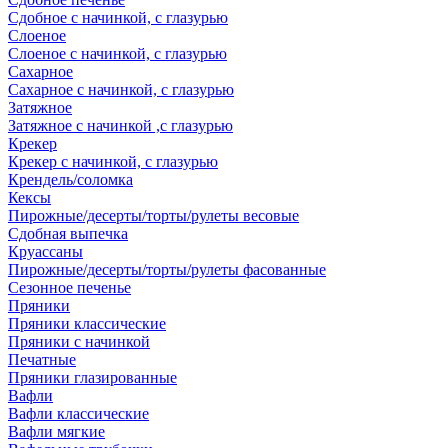
Сдобное с начинкой, с глазурью
Слоеное
Слоеное с начинкой, с глазурью
Сахарное
Сахарное с начинкой, с глазурью
Затяжное
Затяжное с начинкой ,с глазурью
Крекер
Крекер с начинкой, с глазурью
Крендель/соломка
Кексы
Пирожные/десерты/торты/рулеты весовые
Сдобная выпечка
Круассаны
Пирожные/десерты/торты/рулеты фасованные
Сезонное печенье
Пряники
Пряники классические
Пряники с начинкой
Печатные
Пряники глазированные
Вафли
Вафли классические
Вафли мягкие