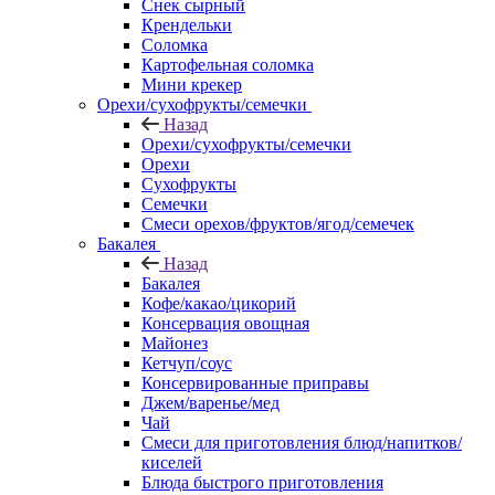
Снек сырный
Крендельки
Соломка
Картофельная соломка
Мини крекер
Орехи/сухофрукты/семечки
Назад
Орехи/сухофрукты/семечки
Орехи
Сухофрукты
Семечки
Смеси орехов/фруктов/ягод/семечек
Бакалея
Назад
Бакалея
Кофе/какао/цикорий
Консервация овощная
Майонез
Кетчуп/соус
Консервированные приправы
Джем/варенье/мед
Чай
Смеси для приготовления блюд/напитков/
киселей
Блюда быстрого приготовления