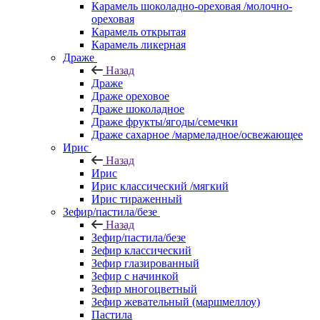
Карамель шоколадно-ореховая /молочно-
ореховая
Карамель открытая
Карамель ликерная
Драже
Назад
Драже
Драже ореховое
Драже шоколадное
Драже фрукты/ягоды/семечки
Драже сахарное /мармеладное/освежающее
Ирис
Назад
Ирис
Ирис классический /мягкий
Ирис тираженный
Зефир/пастила/безе
Назад
Зефир/пастила/безе
Зефир классический
Зефир глазированный
Зефир с начинкой
Зефир многоцветный
Зефир жевательный (маршмеллоу)
Пастила