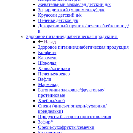
Жевательный мармелад детский д/к
Зефир детский (маршмеллоу) д/к
Круассан детский д/к
Печенье детское д/к
Декоративный пряник /печенье/кейк попс д/
к
Здоровое питание/диабетическая продукция
Назад
Здоровое питание/диабетическая продукция
Конфеты
Карамель
Шоколад
Халва/козинаки
Печенье/крекер
Вафли
Мармелад
Батончики злаковые/фруктовые/
протеиновые
Хлебцы/хлеб
Снеки (чипсы/попкорн/сухарики/
крендельки)
Продукты быстрого приготовления
Зефир*
Орехи/сухофрукты/семечки
Без глютена