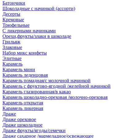
Батончики
Шоколадные с начинкой (ассорти)
Десерты
Кремовые
Трюфельные
С ликерными начинками
Орехи,фрукты/злаки в шоколаде
Грильяж
Злаковые
Набор микс конфеты
Элитные
Карамель
Карамель мини
Карамель леденцовая
Карамель помадная/с молочной начинкой
Карамель с фруктово-ягодной /желейной начинкой
Карамель глазированная/в какао
Карамель шоколадно-ореховая /молочно-ореховая
Карамель открытая
Карамель ликерная
Драже
Драже ореховое
Драже шоколадное
Драже фрукты/ягоды/семечки
Драже сахарное /мармеладное/освежающее