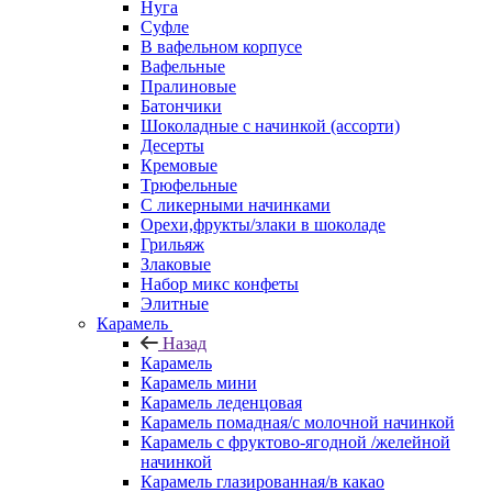
Нуга
Суфле
В вафельном корпусе
Вафельные
Пралиновые
Батончики
Шоколадные с начинкой (ассорти)
Десерты
Кремовые
Трюфельные
С ликерными начинками
Орехи,фрукты/злаки в шоколаде
Грильяж
Злаковые
Набор микс конфеты
Элитные
Карамель
Назад
Карамель
Карамель мини
Карамель леденцовая
Карамель помадная/с молочной начинкой
Карамель с фруктово-ягодной /желейной
начинкой
Карамель глазированная/в какао