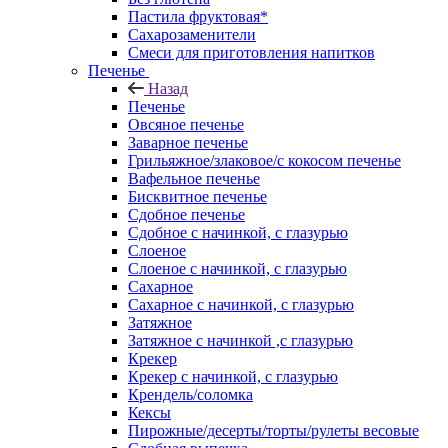
Пастила фруктовая*
Сахарозаменители
Смеси для приготовления напитков
Печенье
Назад
Печенье
Овсяное печенье
Заварное печенье
Грильяжное/злаковое/с кокосом печенье
Вафельное печенье
Бисквитное печенье
Сдобное печенье
Сдобное с начинкой, с глазурью
Слоеное
Слоеное с начинкой, с глазурью
Сахарное
Сахарное с начинкой, с глазурью
Затяжное
Затяжное с начинкой ,с глазурью
Крекер
Крекер с начинкой, с глазурью
Крендель/соломка
Кексы
Пирожные/десерты/торты/рулеты весовые