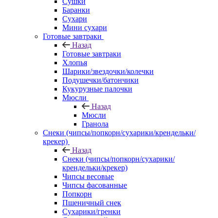
Сушки
Баранки
Сухари
Мини сухари
Готовые завтраки
Назад
Готовые завтраки
Хлопья
Шарики/звездочки/колечки
Подушечки/батончики
Кукурузные палочки
Мюсли
Назад
Мюсли
Гранола
Снеки (чипсы/попкорн/сухарики/крендельки/
крекер)
Назад
Снеки (чипсы/попкорн/сухарики/
крендельки/крекер)
Чипсы весовые
Чипсы фасованные
Попкорн
Пшеничный снек
Сухарики/гренки