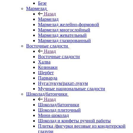
Безе
Мармелад
Назад
Мармелад
Мармелад желейно-формовой
Мармелад многослойный
Мармелад жевательный
Мармелад глазированный
Восточные сладости
Назад
Восточные сладости
Халва
Козинаки
Щербет
Парварда
Нуга/лукум/рахат-лукум
Мучные национальные сладости
Шоколад/батончики
Назад
Шоколад/батончики
Шоколад плиточный
Мини-шоколад
Шоколад и конфеты ручной работы
Плитка /фигурки весовые из кондитерской
глазури