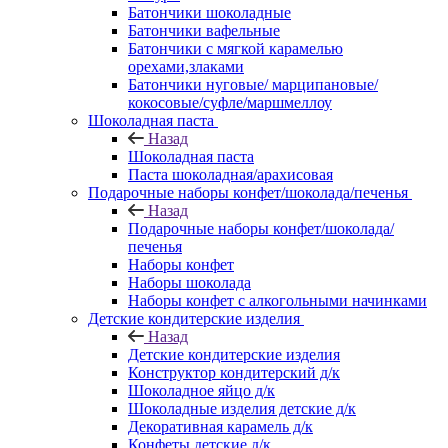
Батончики шоколадные
Батончики вафельные
Батончики с мягкой карамелью
орехами,злаками
Батончики нуговые/ марципановые/
кокосовые/суфле/маршмеллоу
Шоколадная паста
Назад
Шоколадная паста
Паста шоколадная/арахисовая
Подарочные наборы конфет/шоколада/печенья
Назад
Подарочные наборы конфет/шоколада/
печенья
Наборы конфет
Наборы шоколада
Наборы конфет с алкогольными начинками
Детские кондитерские изделия
Назад
Детские кондитерские изделия
Конструктор кондитерский д/к
Шоколадное яйцо д/к
Шоколадные изделия детские д/к
Декоративная карамель д/к
Конфеты детские д/к