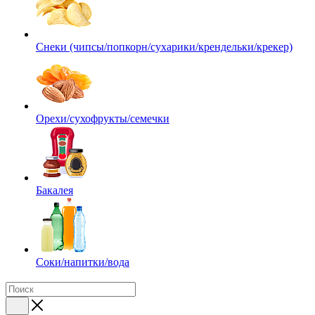
Снеки (чипсы/попкорн/сухарики/крендельки/крекер)
Орехи/сухофрукты/семечки
Бакалея
Соки/напитки/вода