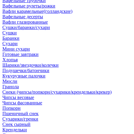
Вафельные трубочки
Вафельные рулеты/рожки
Вафли карамельные(голландские)
Вафельные десерты
Вафли глазированные
Сушки/баранки/сухари
Сушки
Баранки
Сухари
Мини сухари
Готовые завтраки
Хлопья
Шарики/звездочки/колечки
Подушечки/батончики
Кукурузные палочки
Мюсли
Гранола
Снеки (чипсы/попкорн/сухарики/крендельки/крекер)
Чипсы весовые
Чипсы фасованные
Попкорн
Пшеничный снек
Сухарики/гренки
Снек сырный
Крендельки