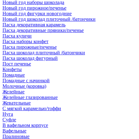
Новый год наборы шоколада
Новый год пирожное/печенье
Новый год фигурки новогодние
Новый год шоколад плиточный /батончики
Пасха декоративная карамель
Пасха декоративные пряники/печенье
Пасха куличи
Пасха наборы конфет
Пасха пирожные/печенье
Пасха шоколад плиточный /батончики
Пасха шоколад фигурный
Пост печенье
Конфеты
Помадные
Помадные с начинкой
Молочные (коровка)
Желейные
Желейные глазированные
Жевательные
С мягкой карамелью/тоффи
Нуга
Суфле
В вафельном корпусе
Вафельные
Пралиновые