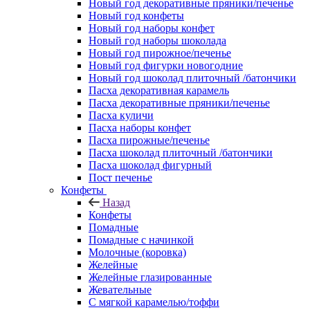
Новый год декоративные пряники/печенье
Новый год конфеты
Новый год наборы конфет
Новый год наборы шоколада
Новый год пирожное/печенье
Новый год фигурки новогодние
Новый год шоколад плиточный /батончики
Пасха декоративная карамель
Пасха декоративные пряники/печенье
Пасха куличи
Пасха наборы конфет
Пасха пирожные/печенье
Пасха шоколад плиточный /батончики
Пасха шоколад фигурный
Пост печенье
Конфеты
Назад
Конфеты
Помадные
Помадные с начинкой
Молочные (коровка)
Желейные
Желейные глазированные
Жевательные
С мягкой карамелью/тоффи