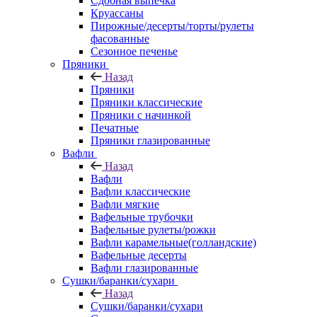
Сдобная выпечка
Круассаны
Пирожные/десерты/торты/рулеты
фасованные
Сезонное печенье
Пряники
Назад
Пряники
Пряники классические
Пряники с начинкой
Печатные
Пряники глазированные
Вафли
Назад
Вафли
Вафли классические
Вафли мягкие
Вафельные трубочки
Вафельные рулеты/рожки
Вафли карамельные(голландские)
Вафельные десерты
Вафли глазированные
Сушки/баранки/сухари
Назад
Сушки/баранки/сухари