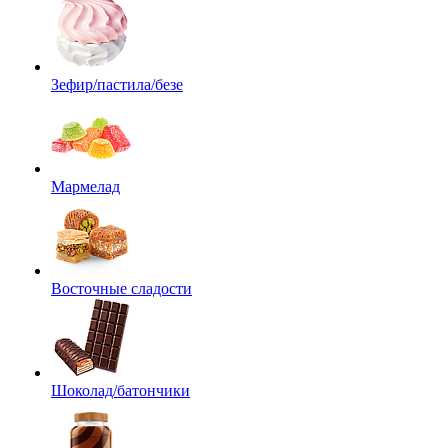
Зефир/пастила/безе
Мармелад
Восточные сладости
Шоколад/батончики