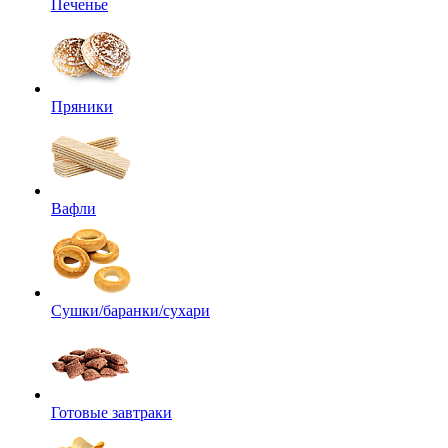
Печенье
Пряники
Вафли
Сушки/баранки/сухари
Готовые завтраки