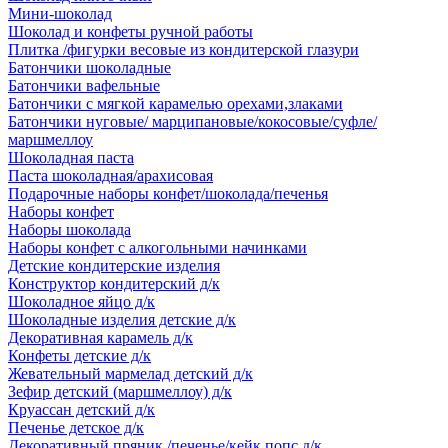
Мини-шоколад
Шоколад и конфеты ручной работы
Плитка /фигурки весовые из кондитерской глазури
Батончики шоколадные
Батончики вафельные
Батончики с мягкой карамелью орехами,злаками
Батончики нуговые/ марципановые/кокосовые/суфле/
маршмеллоу
Шоколадная паста
Паста шоколадная/арахисовая
Подарочные наборы конфет/шоколада/печенья
Наборы конфет
Наборы шоколада
Наборы конфет с алкогольными начинками
Детские кондитерские изделия
Конструктор кондитерский д/к
Шоколадное яйцо д/к
Шоколадные изделия детские д/к
Декоративная карамель д/к
Конфеты детские д/к
Жевательный мармелад детский д/к
Зефир детский (маршмеллоу) д/к
Круассан детский д/к
Печенье детское д/к
Декоративный пряник /печенье/кейк попс д/к