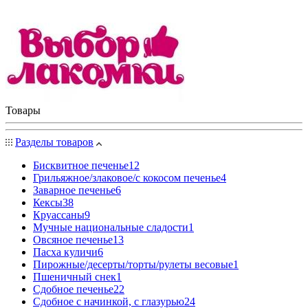
Товары
Разделы товаров
Бисквитное печенье
12
Грильяжное/злаковое/с кокосом печенье
4
Заварное печенье
6
Кексы
38
Круассаны
9
Мучные национальные сладости
1
Овсяное печенье
13
Пасха куличи
6
Пирожные/десерты/торты/рулеты весовые
1
Пшеничный снек
1
Сдобное печенье
22
Сдобное с начинкой, с глазурью
24