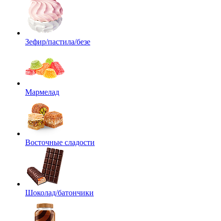
Зефир/пастила/безе
Мармелад
Восточные сладости
Шоколад/батончики