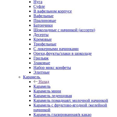
Нуга
Суфле
В вафельном корпусе
Вафельные
Пралиновые
Батончики
Шоколадные с начинкой (ассорти)
Десерты
Кремовые
Трюфельные
С ликерными начинками
Орехи,фрукты/злаки в шоколаде
Грильяж
Злаковые
Набор микс конфеты
Элитные
Карамель
Назад
Карамель
Карамель мини
Карамель леденцовая
Карамель помадная/с молочной начинкой
Карамель с фруктово-ягодной /желейной
начинкой
Карамель глазированная/в какао