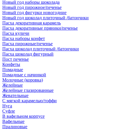
Новый год наборы шоколада
Новый год пирожное/печенье
Новый год фигурки новогодние
Новый год шоколад плиточный /батончики
Пасха декоративная карамель
Пасха декоративные пряники/печенье
Пасха куличи
Пасха наборы конфет
Пасха пирожные/печенье
Пасха шоколад плиточный /батончики
Пасха шоколад фигурный
Пост печенье
Конфеты
Помадные
Помадные с начинкой
Молочные (коровка)
Желейные
Желейные глазированные
Жевательные
С мягкой карамелью/тоффи
Нуга
Суфле
В вафельном корпусе
Вафельные
Пралиновые