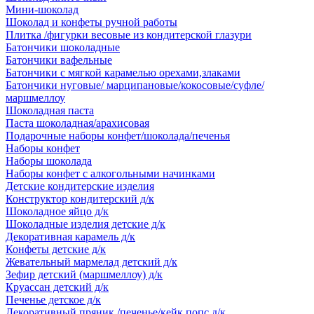
Мини-шоколад
Шоколад и конфеты ручной работы
Плитка /фигурки весовые из кондитерской глазури
Батончики шоколадные
Батончики вафельные
Батончики с мягкой карамелью орехами,злаками
Батончики нуговые/ марципановые/кокосовые/суфле/
маршмеллоу
Шоколадная паста
Паста шоколадная/арахисовая
Подарочные наборы конфет/шоколада/печенья
Наборы конфет
Наборы шоколада
Наборы конфет с алкогольными начинками
Детские кондитерские изделия
Конструктор кондитерский д/к
Шоколадное яйцо д/к
Шоколадные изделия детские д/к
Декоративная карамель д/к
Конфеты детские д/к
Жевательный мармелад детский д/к
Зефир детский (маршмеллоу) д/к
Круассан детский д/к
Печенье детское д/к
Декоративный пряник /печенье/кейк попс д/к