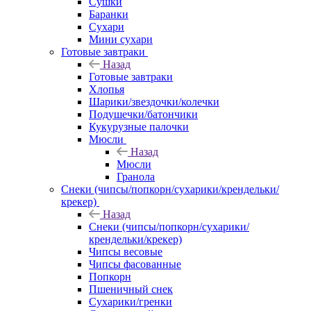
Сушки
Баранки
Сухари
Мини сухари
Готовые завтраки
Назад
Готовые завтраки
Хлопья
Шарики/звездочки/колечки
Подушечки/батончики
Кукурузные палочки
Мюсли
Назад
Мюсли
Гранола
Снеки (чипсы/попкорн/сухарики/крендельки/
крекер)
Назад
Снеки (чипсы/попкорн/сухарики/
крендельки/крекер)
Чипсы весовые
Чипсы фасованные
Попкорн
Пшеничный снек
Сухарики/гренки