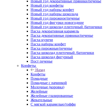
Новый год декоративные пряники/печенье
Новый год конфеты
Новый год наборы конфет
Новый год наборы шоколада
Новый год пирожное/печенье
Новый год фигурки новогодние
Новый год шоколад плиточный /батончики
Пасха декоративная карамель
Пасха декоративные пряники/печенье
Пасха куличи
Пасха наборы конфет
Пасха пирожные/печенье
Пасха шоколад плиточный /батончики
Пасха шоколад фигурный
Пост печенье
Конфеты
Назад
Конфеты
Помадные
Помадные с начинкой
Молочные (коровка)
Желейные
Желейные глазированные
Жевательные
С мягкой карамелью/тоффи