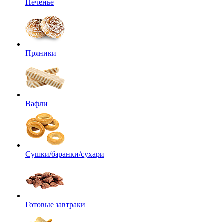
Печенье
Пряники
Вафли
Сушки/баранки/сухари
Готовые завтраки