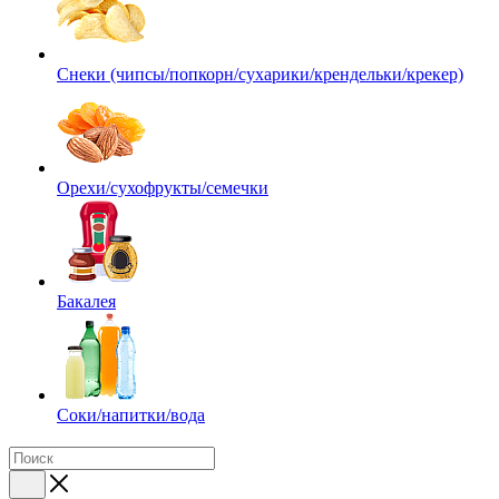
Снеки (чипсы/попкорн/сухарики/крендельки/крекер)
Орехи/сухофрукты/семечки
Бакалея
Соки/напитки/вода