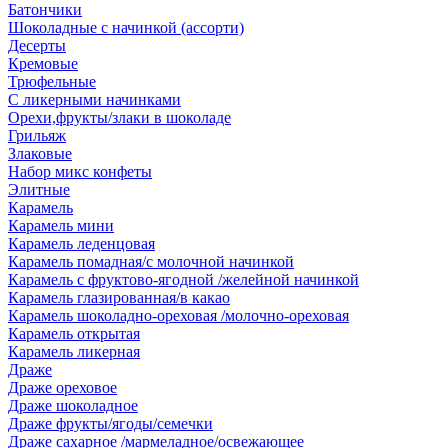
Батончики
Шоколадные с начинкой (ассорти)
Десерты
Кремовые
Трюфельные
С ликерными начинками
Орехи,фрукты/злаки в шоколаде
Грильяж
Злаковые
Набор микс конфеты
Элитные
Карамель
Карамель мини
Карамель леденцовая
Карамель помадная/с молочной начинкой
Карамель с фруктово-ягодной /желейной начинкой
Карамель глазированная/в какао
Карамель шоколадно-ореховая /молочно-ореховая
Карамель открытая
Карамель ликерная
Драже
Драже ореховое
Драже шоколадное
Драже фрукты/ягоды/семечки
Драже сахарное /мармеладное/освежающее