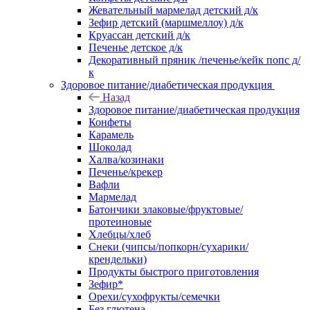
Жевательный мармелад детский д/к
Зефир детский (маршмеллоу) д/к
Круассан детский д/к
Печенье детское д/к
Декоративный пряник /печенье/кейк попс д/
к
Здоровое питание/диабетическая продукция
Назад
Здоровое питание/диабетическая продукция
Конфеты
Карамель
Шоколад
Халва/козинаки
Печенье/крекер
Вафли
Мармелад
Батончики злаковые/фруктовые/
протеиновые
Хлебцы/хлеб
Снеки (чипсы/попкорн/сухарики/
крендельки)
Продукты быстрого приготовления
Зефир*
Орехи/сухофрукты/семечки
Без глютена