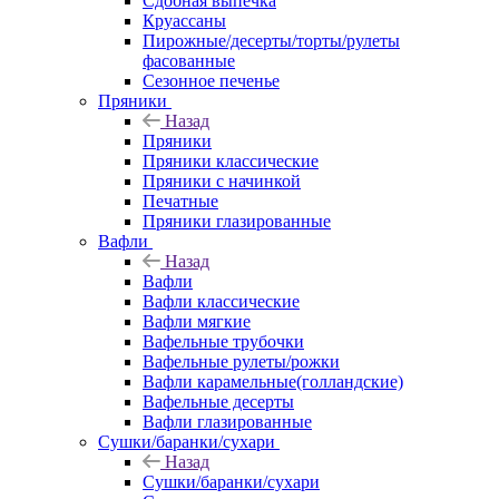
Сдобная выпечка
Круассаны
Пирожные/десерты/торты/рулеты
фасованные
Сезонное печенье
Пряники
Назад
Пряники
Пряники классические
Пряники с начинкой
Печатные
Пряники глазированные
Вафли
Назад
Вафли
Вафли классические
Вафли мягкие
Вафельные трубочки
Вафельные рулеты/рожки
Вафли карамельные(голландские)
Вафельные десерты
Вафли глазированные
Сушки/баранки/сухари
Назад
Сушки/баранки/сухари