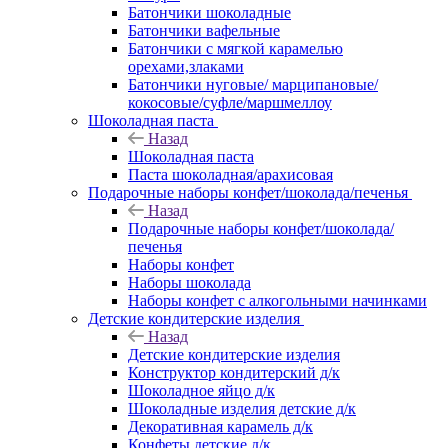
Батончики шоколадные
Батончики вафельные
Батончики с мягкой карамелью
орехами,злаками
Батончики нуговые/ марципановые/
кокосовые/суфле/маршмеллоу
Шоколадная паста
Назад
Шоколадная паста
Паста шоколадная/арахисовая
Подарочные наборы конфет/шоколада/печенья
Назад
Подарочные наборы конфет/шоколада/
печенья
Наборы конфет
Наборы шоколада
Наборы конфет с алкогольными начинками
Детские кондитерские изделия
Назад
Детские кондитерские изделия
Конструктор кондитерский д/к
Шоколадное яйцо д/к
Шоколадные изделия детские д/к
Декоративная карамель д/к
Конфеты детские д/к