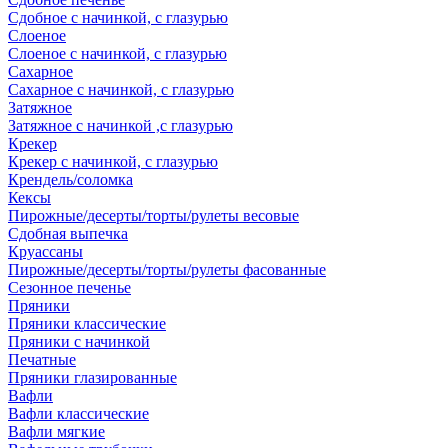
Сдобное с начинкой, с глазурью
Слоеное
Слоеное с начинкой, с глазурью
Сахарное
Сахарное с начинкой, с глазурью
Затяжное
Затяжное с начинкой ,с глазурью
Крекер
Крекер с начинкой, с глазурью
Крендель/соломка
Кексы
Пирожные/десерты/торты/рулеты весовые
Сдобная выпечка
Круассаны
Пирожные/десерты/торты/рулеты фасованные
Сезонное печенье
Пряники
Пряники классические
Пряники с начинкой
Печатные
Пряники глазированные
Вафли
Вафли классические
Вафли мягкие