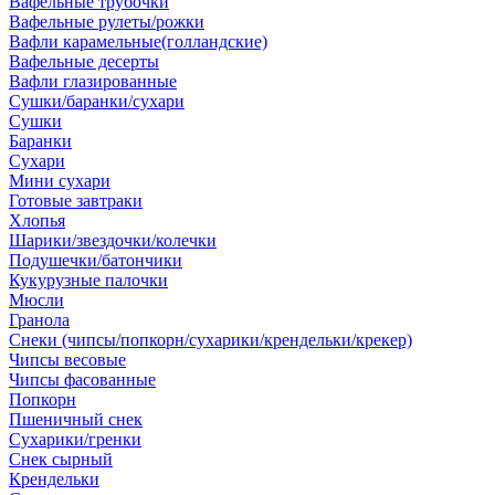
Вафельные трубочки
Вафельные рулеты/рожки
Вафли карамельные(голландские)
Вафельные десерты
Вафли глазированные
Сушки/баранки/сухари
Сушки
Баранки
Сухари
Мини сухари
Готовые завтраки
Хлопья
Шарики/звездочки/колечки
Подушечки/батончики
Кукурузные палочки
Мюсли
Гранола
Снеки (чипсы/попкорн/сухарики/крендельки/крекер)
Чипсы весовые
Чипсы фасованные
Попкорн
Пшеничный снек
Сухарики/гренки
Снек сырный
Крендельки