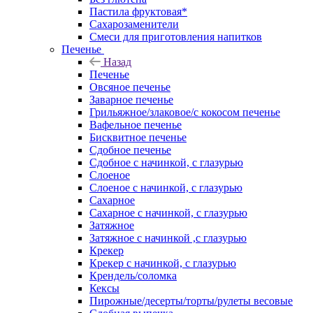
Пастила фруктовая*
Сахарозаменители
Смеси для приготовления напитков
Печенье
Назад
Печенье
Овсяное печенье
Заварное печенье
Грильяжное/злаковое/с кокосом печенье
Вафельное печенье
Бисквитное печенье
Сдобное печенье
Сдобное с начинкой, с глазурью
Слоеное
Слоеное с начинкой, с глазурью
Сахарное
Сахарное с начинкой, с глазурью
Затяжное
Затяжное с начинкой ,с глазурью
Крекер
Крекер с начинкой, с глазурью
Крендель/соломка
Кексы
Пирожные/десерты/торты/рулеты весовые