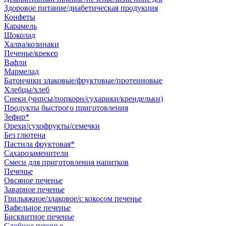
Здоровое питание/диабетическая продукция
Конфеты
Карамель
Шоколад
Халва/козинаки
Печенье/крекер
Вафли
Мармелад
Батончики злаковые/фруктовые/протеиновые
Хлебцы/хлеб
Снеки (чипсы/попкорн/сухарики/крендельки)
Продукты быстрого приготовления
Зефир*
Орехи/сухофрукты/семечки
Без глютена
Пастила фруктовая*
Сахарозаменители
Смеси для приготовления напитков
Печенье
Овсяное печенье
Заварное печенье
Грильяжное/злаковое/с кокосом печенье
Вафельное печенье
Бисквитное печенье
Сдобное печенье