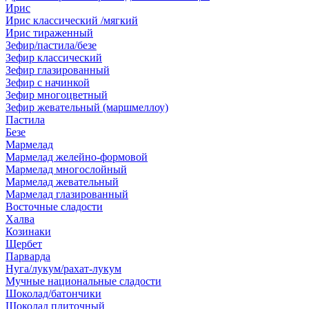
Ирис
Ирис классический /мягкий
Ирис тираженный
Зефир/пастила/безе
Зефир классический
Зефир глазированный
Зефир с начинкой
Зефир многоцветный
Зефир жевательный (маршмеллоу)
Пастила
Безе
Мармелад
Мармелад желейно-формовой
Мармелад многослойный
Мармелад жевательный
Мармелад глазированный
Восточные сладости
Халва
Козинаки
Щербет
Парварда
Нуга/лукум/рахат-лукум
Мучные национальные сладости
Шоколад/батончики
Шоколад плиточный