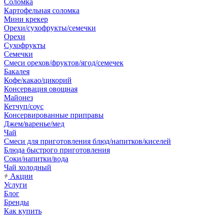
Соломка
Картофельная соломка
Мини крекер
Орехи/сухофрукты/семечки
Орехи
Сухофрукты
Семечки
Смеси орехов/фруктов/ягод/семечек
Бакалея
Кофе/какао/цикорий
Консервация овощная
Майонез
Кетчуп/соус
Консервированные приправы
Джем/варенье/мед
Чай
Смеси для приготовления блюд/напитков/киселей
Блюда быстрого приготовления
Соки/напитки/вода
Чай холодный
Акции
Услуги
Блог
Бренды
Как купить