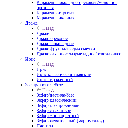
Карамель шоколадно-ореховая /молочно-
ореховая
Карамель открытая
Карамель ликерная
Драже
Назад
Драже
Драже ореховое
Драже шоколадное
Драже фрукты/ягоды/семечки
Драже сахарное /мармеладное/освежающее
Ирис
Назад
Ирис
Ирис классический /мягкий
Ирис тираженный
Зефир/пастила/безе
Назад
Зефир/пастила/безе
Зефир классический
Зефир глазированный
Зефир с начинкой
Зефир многоцветный
Зефир жевательный (маршмеллоу)
Пастила