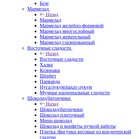
Безе
Мармелад
Назад
Мармелад
Мармелад желейно-формовой
Мармелад многослойный
Мармелад жевательный
Мармелад глазированный
Восточные сладости
Назад
Восточные сладости
Халва
Козинаки
Щербет
Парварда
Нуга/лукум/рахат-лукум
Мучные национальные сладости
Шоколад/батончики
Назад
Шоколад/батончики
Шоколад плиточный
Мини-шоколад
Шоколад и конфеты ручной работы
Плитка /фигурки весовые из кондитерской
глазури