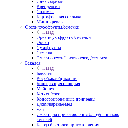
Снек сырный
Крендельки
Соломка
Картофельная соломка
Мини крекер
Орехи/сухофрукты/семечки
Назад
Орехи/сухофрукты/семечки
Орехи
Сухофрукты
Семечки
Смеси орехов/фруктов/ягод/семечек
Бакалея
Назад
Бакалея
Кофе/какао/цикорий
Консервация овощная
Майонез
Кетчуп/соус
Консервированные приправы
Джем/варенье/мед
Чай
Смеси для приготовления блюд/напитков/
киселей
Блюда быстрого приготовления