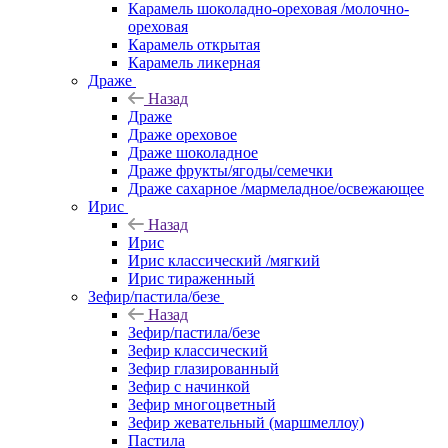
Карамель шоколадно-ореховая /молочно-
ореховая
Карамель открытая
Карамель ликерная
Драже
Назад
Драже
Драже ореховое
Драже шоколадное
Драже фрукты/ягоды/семечки
Драже сахарное /мармеладное/освежающее
Ирис
Назад
Ирис
Ирис классический /мягкий
Ирис тираженный
Зефир/пастила/безе
Назад
Зефир/пастила/безе
Зефир классический
Зефир глазированный
Зефир с начинкой
Зефир многоцветный
Зефир жевательный (маршмеллоу)
Пастила