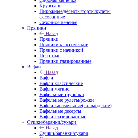
Сдобная выпечка
Круассаны
Пирожные/десерты/торты/рулеты
фасованные
Сезонное печенье
Пряники
Назад
Пряники
Пряники классические
Пряники с начинкой
Печатные
Пряники глазированные
Вафли
Назад
Вафли
Вафли классические
Вафли мягкие
Вафельные трубочки
Вафельные рулеты/рожки
Вафли карамельные(голландские)
Вафельные десерты
Вафли глазированные
Сушки/баранки/сухари
Назад
Сушки/баранки/сухари