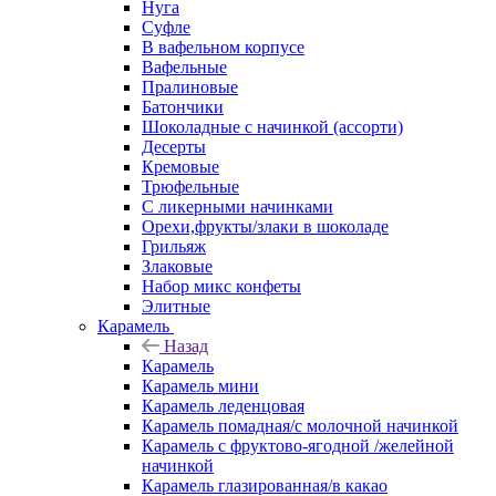
Нуга
Суфле
В вафельном корпусе
Вафельные
Пралиновые
Батончики
Шоколадные с начинкой (ассорти)
Десерты
Кремовые
Трюфельные
С ликерными начинками
Орехи,фрукты/злаки в шоколаде
Грильяж
Злаковые
Набор микс конфеты
Элитные
Карамель
Назад
Карамель
Карамель мини
Карамель леденцовая
Карамель помадная/с молочной начинкой
Карамель с фруктово-ягодной /желейной
начинкой
Карамель глазированная/в какао