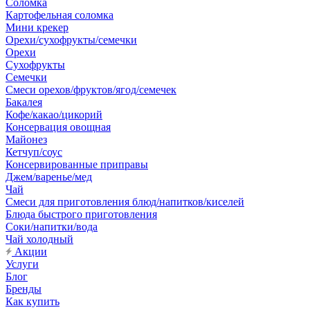
Соломка
Картофельная соломка
Мини крекер
Орехи/сухофрукты/семечки
Орехи
Сухофрукты
Семечки
Смеси орехов/фруктов/ягод/семечек
Бакалея
Кофе/какао/цикорий
Консервация овощная
Майонез
Кетчуп/соус
Консервированные приправы
Джем/варенье/мед
Чай
Смеси для приготовления блюд/напитков/киселей
Блюда быстрого приготовления
Соки/напитки/вода
Чай холодный
Акции
Услуги
Блог
Бренды
Как купить