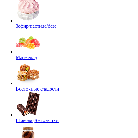
Зефир/пастила/безе
Мармелад
Восточные сладости
Шоколад/батончики