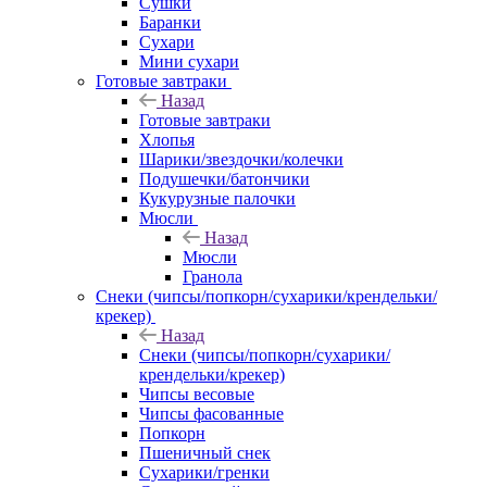
Сушки
Баранки
Сухари
Мини сухари
Готовые завтраки
Назад
Готовые завтраки
Хлопья
Шарики/звездочки/колечки
Подушечки/батончики
Кукурузные палочки
Мюсли
Назад
Мюсли
Гранола
Снеки (чипсы/попкорн/сухарики/крендельки/
крекер)
Назад
Снеки (чипсы/попкорн/сухарики/
крендельки/крекер)
Чипсы весовые
Чипсы фасованные
Попкорн
Пшеничный снек
Сухарики/гренки