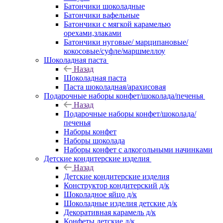
Батончики шоколадные
Батончики вафельные
Батончики с мягкой карамелью
орехами,злаками
Батончики нуговые/ марципановые/
кокосовые/суфле/маршмеллоу
Шоколадная паста
Назад
Шоколадная паста
Паста шоколадная/арахисовая
Подарочные наборы конфет/шоколада/печенья
Назад
Подарочные наборы конфет/шоколада/
печенья
Наборы конфет
Наборы шоколада
Наборы конфет с алкогольными начинками
Детские кондитерские изделия
Назад
Детские кондитерские изделия
Конструктор кондитерский д/к
Шоколадное яйцо д/к
Шоколадные изделия детские д/к
Декоративная карамель д/к
Конфеты детские д/к