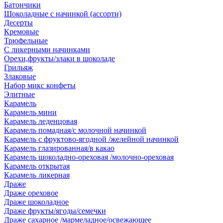
Батончики
Шоколадные с начинкой (ассорти)
Десерты
Кремовые
Трюфельные
С ликерными начинками
Орехи,фрукты/злаки в шоколаде
Грильяж
Злаковые
Набор микс конфеты
Элитные
Карамель
Карамель мини
Карамель леденцовая
Карамель помадная/с молочной начинкой
Карамель с фруктово-ягодной /желейной начинкой
Карамель глазированная/в какао
Карамель шоколадно-ореховая /молочно-ореховая
Карамель открытая
Карамель ликерная
Драже
Драже ореховое
Драже шоколадное
Драже фрукты/ягоды/семечки
Драже сахарное /мармеладное/освежающее