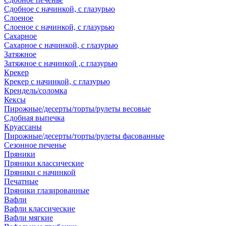
Сдобное с начинкой, с глазурью
Слоеное
Слоеное с начинкой, с глазурью
Сахарное
Сахарное с начинкой, с глазурью
Затяжное
Затяжное с начинкой ,с глазурью
Крекер
Крекер с начинкой, с глазурью
Крендель/соломка
Кексы
Пирожные/десерты/торты/рулеты весовые
Сдобная выпечка
Круассаны
Пирожные/десерты/торты/рулеты фасованные
Сезонное печенье
Пряники
Пряники классические
Пряники с начинкой
Печатные
Пряники глазированные
Вафли
Вафли классические
Вафли мягкие