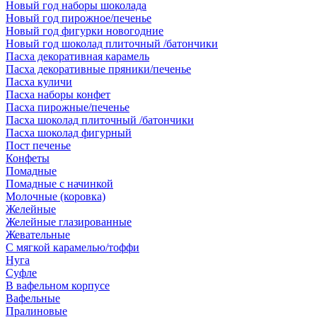
Новый год наборы шоколада
Новый год пирожное/печенье
Новый год фигурки новогодние
Новый год шоколад плиточный /батончики
Пасха декоративная карамель
Пасха декоративные пряники/печенье
Пасха куличи
Пасха наборы конфет
Пасха пирожные/печенье
Пасха шоколад плиточный /батончики
Пасха шоколад фигурный
Пост печенье
Конфеты
Помадные
Помадные с начинкой
Молочные (коровка)
Желейные
Желейные глазированные
Жевательные
С мягкой карамелью/тоффи
Нуга
Суфле
В вафельном корпусе
Вафельные
Пралиновые