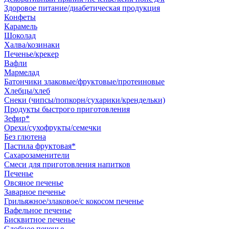
Здоровое питание/диабетическая продукция
Конфеты
Карамель
Шоколад
Халва/козинаки
Печенье/крекер
Вафли
Мармелад
Батончики злаковые/фруктовые/протеиновые
Хлебцы/хлеб
Снеки (чипсы/попкорн/сухарики/крендельки)
Продукты быстрого приготовления
Зефир*
Орехи/сухофрукты/семечки
Без глютена
Пастила фруктовая*
Сахарозаменители
Смеси для приготовления напитков
Печенье
Овсяное печенье
Заварное печенье
Грильяжное/злаковое/с кокосом печенье
Вафельное печенье
Бисквитное печенье
Сдобное печенье