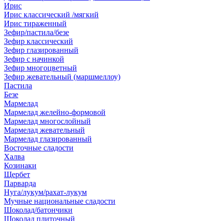
Ирис
Ирис классический /мягкий
Ирис тираженный
Зефир/пастила/безе
Зефир классический
Зефир глазированный
Зефир с начинкой
Зефир многоцветный
Зефир жевательный (маршмеллоу)
Пастила
Безе
Мармелад
Мармелад желейно-формовой
Мармелад многослойный
Мармелад жевательный
Мармелад глазированный
Восточные сладости
Халва
Козинаки
Щербет
Парварда
Нуга/лукум/рахат-лукум
Мучные национальные сладости
Шоколад/батончики
Шоколад плиточный