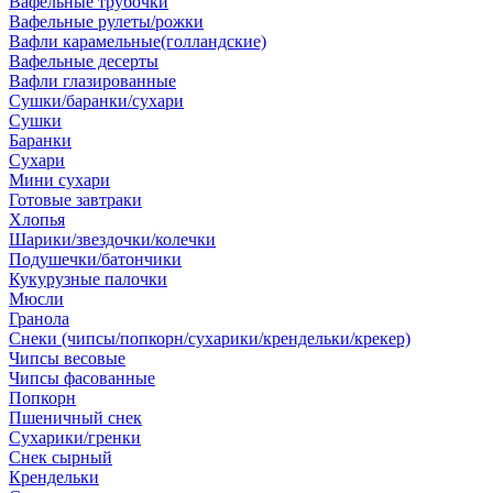
Вафельные трубочки
Вафельные рулеты/рожки
Вафли карамельные(голландские)
Вафельные десерты
Вафли глазированные
Сушки/баранки/сухари
Сушки
Баранки
Сухари
Мини сухари
Готовые завтраки
Хлопья
Шарики/звездочки/колечки
Подушечки/батончики
Кукурузные палочки
Мюсли
Гранола
Снеки (чипсы/попкорн/сухарики/крендельки/крекер)
Чипсы весовые
Чипсы фасованные
Попкорн
Пшеничный снек
Сухарики/гренки
Снек сырный
Крендельки