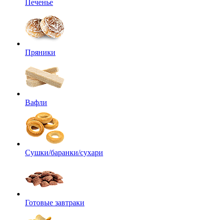
Печенье
Пряники
Вафли
Сушки/баранки/сухари
Готовые завтраки