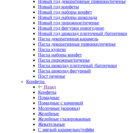
Новый год декоративные пряники/печенье
Новый год конфеты
Новый год наборы конфет
Новый год наборы шоколада
Новый год пирожное/печенье
Новый год фигурки новогодние
Новый год шоколад плиточный /батончики
Пасха декоративная карамель
Пасха декоративные пряники/печенье
Пасха куличи
Пасха наборы конфет
Пасха пирожные/печенье
Пасха шоколад плиточный /батончики
Пасха шоколад фигурный
Пост печенье
Конфеты
Назад
Конфеты
Помадные
Помадные с начинкой
Молочные (коровка)
Желейные
Желейные глазированные
Жевательные
С мягкой карамелью/тоффи