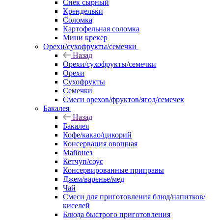
Снек сырный
Крендельки
Соломка
Картофельная соломка
Мини крекер
Орехи/сухофрукты/семечки
Назад
Орехи/сухофрукты/семечки
Орехи
Сухофрукты
Семечки
Смеси орехов/фруктов/ягод/семечек
Бакалея
Назад
Бакалея
Кофе/какао/цикорий
Консервация овощная
Майонез
Кетчуп/соус
Консервированные приправы
Джем/варенье/мед
Чай
Смеси для приготовления блюд/напитков/
киселей
Блюда быстрого приготовления