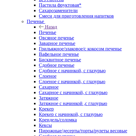
Пастила фруктовая*
Сахарозаменители
Смеси для приготовления напитков
Печенье
Назад
Печенье
Овсяное печенье
Заварное печенье
Грильяжное/злаковое/с кокосом печенье
Вафельное печенье
Бисквитное печенье
Сдобное печенье
Сдобное с начинкой, с глазурью
Слоеное
Слоеное с начинкой, с глазурью
Сахарное
Сахарное с начинкой, с глазурью
Затяжное
Затяжное с начинкой ,с глазурью
Крекер
Крекер с начинкой, с глазурью
Крендель/соломка
Кексы
Пирожные/десерты/торты/рулеты весовые