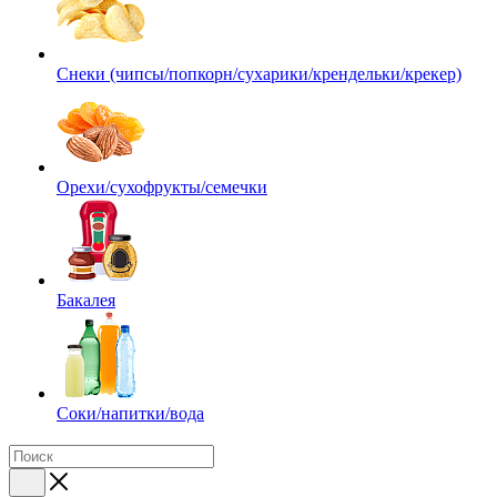
Снеки (чипсы/попкорн/сухарики/крендельки/крекер)
Орехи/сухофрукты/семечки
Бакалея
Соки/напитки/вода