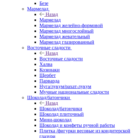
Безе
Мармелад
Назад
Мармелад
Мармелад желейно-формовой
Мармелад многослойный
Мармелад жевательный
Мармелад глазированный
Восточные сладости
Назад
Восточные сладости
Халва
Козинаки
Щербет
Парварда
Нуга/лукум/рахат-лукум
Мучные национальные сладости
Шоколад/батончики
Назад
Шоколад/батончики
Шоколад плиточный
Мини-шоколад
Шоколад и конфеты ручной работы
Плитка /фигурки весовые из кондитерской
глазури