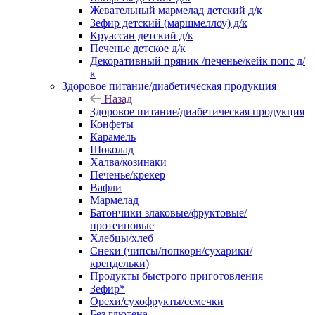
Жевательный мармелад детский д/к
Зефир детский (маршмеллоу) д/к
Круассан детский д/к
Печенье детское д/к
Декоративный пряник /печенье/кейк попс д/
к
Здоровое питание/диабетическая продукция
Назад
Здоровое питание/диабетическая продукция
Конфеты
Карамель
Шоколад
Халва/козинаки
Печенье/крекер
Вафли
Мармелад
Батончики злаковые/фруктовые/
протеиновые
Хлебцы/хлеб
Снеки (чипсы/попкорн/сухарики/
крендельки)
Продукты быстрого приготовления
Зефир*
Орехи/сухофрукты/семечки
Без глютена