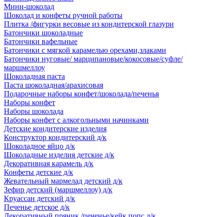
Мини-шоколад
Шоколад и конфеты ручной работы
Плитка /фигурки весовые из кондитерской глазури
Батончики шоколадные
Батончики вафельные
Батончики с мягкой карамелью орехами,злаками
Батончики нуговые/ марципановые/кокосовые/суфле/
маршмеллоу
Шоколадная паста
Паста шоколадная/арахисовая
Подарочные наборы конфет/шоколада/печенья
Наборы конфет
Наборы шоколада
Наборы конфет с алкогольными начинками
Детские кондитерские изделия
Конструктор кондитерский д/к
Шоколадное яйцо д/к
Шоколадные изделия детские д/к
Декоративная карамель д/к
Конфеты детские д/к
Жевательный мармелад детский д/к
Зефир детский (маршмеллоу) д/к
Круассан детский д/к
Печенье детское д/к
Декоративный пряник /печенье/кейк попс д/к