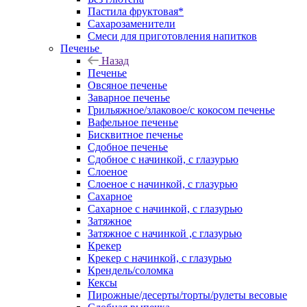
Пастила фруктовая*
Сахарозаменители
Смеси для приготовления напитков
Печенье
Назад
Печенье
Овсяное печенье
Заварное печенье
Грильяжное/злаковое/с кокосом печенье
Вафельное печенье
Бисквитное печенье
Сдобное печенье
Сдобное с начинкой, с глазурью
Слоеное
Слоеное с начинкой, с глазурью
Сахарное
Сахарное с начинкой, с глазурью
Затяжное
Затяжное с начинкой ,с глазурью
Крекер
Крекер с начинкой, с глазурью
Крендель/соломка
Кексы
Пирожные/десерты/торты/рулеты весовые