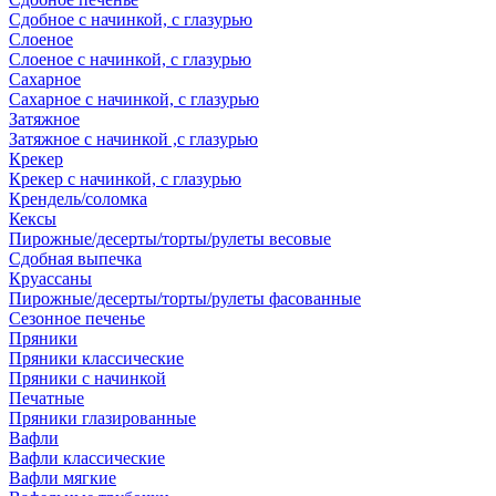
Сдобное с начинкой, с глазурью
Слоеное
Слоеное с начинкой, с глазурью
Сахарное
Сахарное с начинкой, с глазурью
Затяжное
Затяжное с начинкой ,с глазурью
Крекер
Крекер с начинкой, с глазурью
Крендель/соломка
Кексы
Пирожные/десерты/торты/рулеты весовые
Сдобная выпечка
Круассаны
Пирожные/десерты/торты/рулеты фасованные
Сезонное печенье
Пряники
Пряники классические
Пряники с начинкой
Печатные
Пряники глазированные
Вафли
Вафли классические
Вафли мягкие