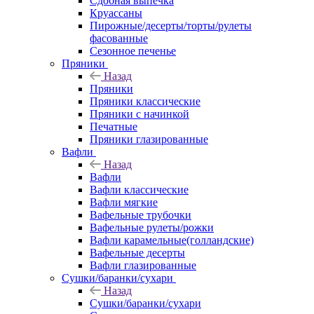
Сдобная выпечка
Круассаны
Пирожные/десерты/торты/рулеты
фасованные
Сезонное печенье
Пряники
Назад
Пряники
Пряники классические
Пряники с начинкой
Печатные
Пряники глазированные
Вафли
Назад
Вафли
Вафли классические
Вафли мягкие
Вафельные трубочки
Вафельные рулеты/рожки
Вафли карамельные(голландские)
Вафельные десерты
Вафли глазированные
Сушки/баранки/сухари
Назад
Сушки/баранки/сухари