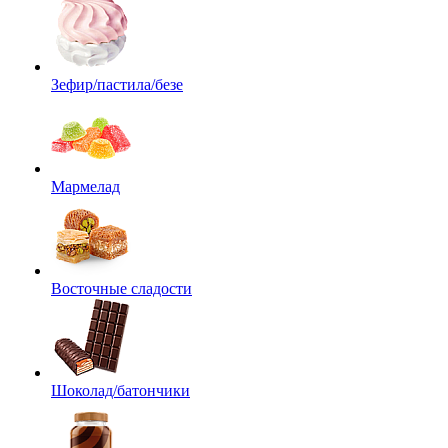
Зефир/пастила/безе
Мармелад
Восточные сладости
Шоколад/батончики