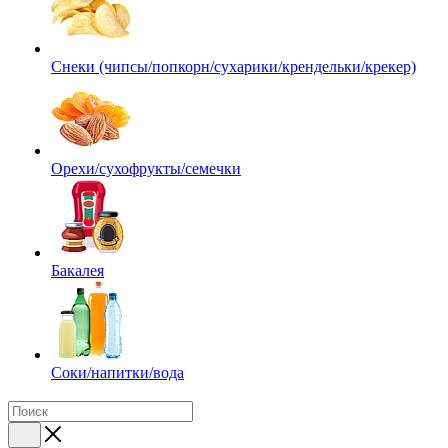
Снеки (чипсы/попкорн/сухарики/крендельки/крекер)
Орехи/сухофрукты/семечки
Бакалея
Соки/напитки/вода