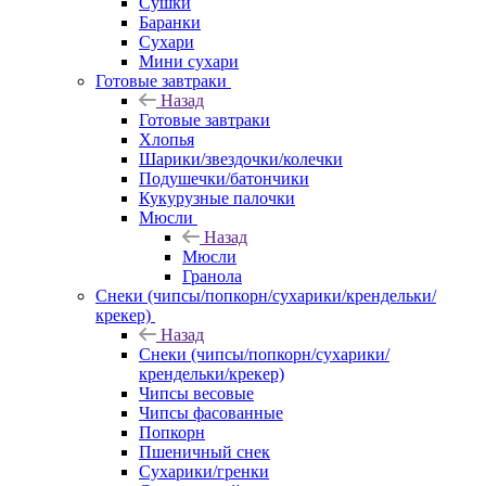
Сушки
Баранки
Сухари
Мини сухари
Готовые завтраки
Назад
Готовые завтраки
Хлопья
Шарики/звездочки/колечки
Подушечки/батончики
Кукурузные палочки
Мюсли
Назад
Мюсли
Гранола
Снеки (чипсы/попкорн/сухарики/крендельки/
крекер)
Назад
Снеки (чипсы/попкорн/сухарики/
крендельки/крекер)
Чипсы весовые
Чипсы фасованные
Попкорн
Пшеничный снек
Сухарики/гренки