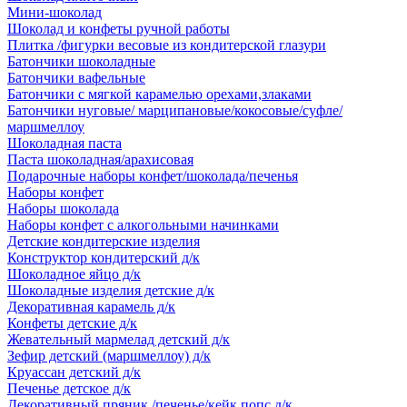
Мини-шоколад
Шоколад и конфеты ручной работы
Плитка /фигурки весовые из кондитерской глазури
Батончики шоколадные
Батончики вафельные
Батончики с мягкой карамелью орехами,злаками
Батончики нуговые/ марципановые/кокосовые/суфле/
маршмеллоу
Шоколадная паста
Паста шоколадная/арахисовая
Подарочные наборы конфет/шоколада/печенья
Наборы конфет
Наборы шоколада
Наборы конфет с алкогольными начинками
Детские кондитерские изделия
Конструктор кондитерский д/к
Шоколадное яйцо д/к
Шоколадные изделия детские д/к
Декоративная карамель д/к
Конфеты детские д/к
Жевательный мармелад детский д/к
Зефир детский (маршмеллоу) д/к
Круассан детский д/к
Печенье детское д/к
Декоративный пряник /печенье/кейк попс д/к