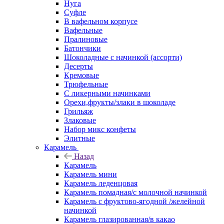
Нуга
Суфле
В вафельном корпусе
Вафельные
Пралиновые
Батончики
Шоколадные с начинкой (ассорти)
Десерты
Кремовые
Трюфельные
С ликерными начинками
Орехи,фрукты/злаки в шоколаде
Грильяж
Злаковые
Набор микс конфеты
Элитные
Карамель
Назад
Карамель
Карамель мини
Карамель леденцовая
Карамель помадная/с молочной начинкой
Карамель с фруктово-ягодной /желейной
начинкой
Карамель глазированная/в какао