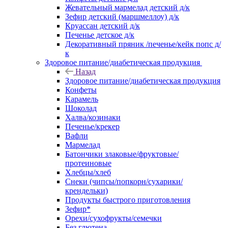
Жевательный мармелад детский д/к
Зефир детский (маршмеллоу) д/к
Круассан детский д/к
Печенье детское д/к
Декоративный пряник /печенье/кейк попс д/
к
Здоровое питание/диабетическая продукция
Назад
Здоровое питание/диабетическая продукция
Конфеты
Карамель
Шоколад
Халва/козинаки
Печенье/крекер
Вафли
Мармелад
Батончики злаковые/фруктовые/
протеиновые
Хлебцы/хлеб
Снеки (чипсы/попкорн/сухарики/
крендельки)
Продукты быстрого приготовления
Зефир*
Орехи/сухофрукты/семечки
Без глютена