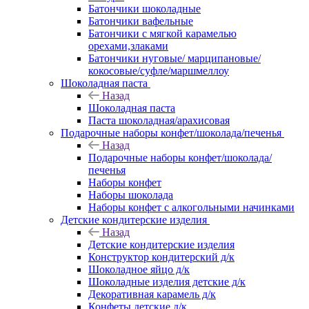
Батончики шоколадные
Батончики вафельные
Батончики с мягкой карамелью
орехами,злаками
Батончики нуговые/ марципановые/
кокосовые/суфле/маршмеллоу
Шоколадная паста
Назад
Шоколадная паста
Паста шоколадная/арахисовая
Подарочные наборы конфет/шоколада/печенья
Назад
Подарочные наборы конфет/шоколада/
печенья
Наборы конфет
Наборы шоколада
Наборы конфет с алкогольными начинками
Детские кондитерские изделия
Назад
Детские кондитерские изделия
Конструктор кондитерский д/к
Шоколадное яйцо д/к
Шоколадные изделия детские д/к
Декоративная карамель д/к
Конфеты детские д/к