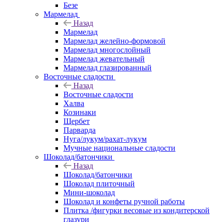
Безе
Мармелад
Назад
Мармелад
Мармелад желейно-формовой
Мармелад многослойный
Мармелад жевательный
Мармелад глазированный
Восточные сладости
Назад
Восточные сладости
Халва
Козинаки
Щербет
Парварда
Нуга/лукум/рахат-лукум
Мучные национальные сладости
Шоколад/батончики
Назад
Шоколад/батончики
Шоколад плиточный
Мини-шоколад
Шоколад и конфеты ручной работы
Плитка /фигурки весовые из кондитерской
глазури