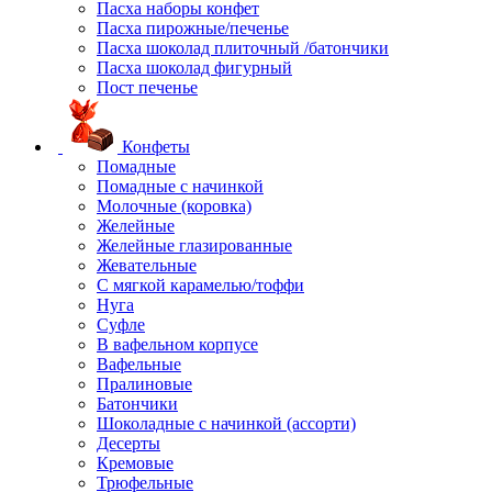
Пасха наборы конфет
Пасха пирожные/печенье
Пасха шоколад плиточный /батончики
Пасха шоколад фигурный
Пост печенье
Конфеты
Помадные
Помадные с начинкой
Молочные (коровка)
Желейные
Желейные глазированные
Жевательные
С мягкой карамелью/тоффи
Нуга
Суфле
В вафельном корпусе
Вафельные
Пралиновые
Батончики
Шоколадные с начинкой (ассорти)
Десерты
Кремовые
Трюфельные