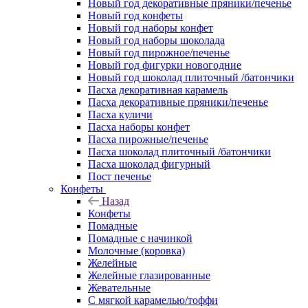
Новый год декоративные пряники/печенье
Новый год конфеты
Новый год наборы конфет
Новый год наборы шоколада
Новый год пирожное/печенье
Новый год фигурки новогодние
Новый год шоколад плиточный /батончики
Пасха декоративная карамель
Пасха декоративные пряники/печенье
Пасха куличи
Пасха наборы конфет
Пасха пирожные/печенье
Пасха шоколад плиточный /батончики
Пасха шоколад фигурный
Пост печенье
Конфеты
Назад
Конфеты
Помадные
Помадные с начинкой
Молочные (коровка)
Желейные
Желейные глазированные
Жевательные
С мягкой карамелью/тоффи