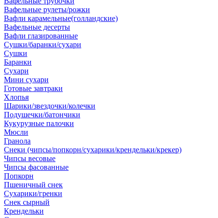
Вафельные трубочки
Вафельные рулеты/рожки
Вафли карамельные(голландские)
Вафельные десерты
Вафли глазированные
Сушки/баранки/сухари
Сушки
Баранки
Сухари
Мини сухари
Готовые завтраки
Хлопья
Шарики/звездочки/колечки
Подушечки/батончики
Кукурузные палочки
Мюсли
Гранола
Снеки (чипсы/попкорн/сухарики/крендельки/крекер)
Чипсы весовые
Чипсы фасованные
Попкорн
Пшеничный снек
Сухарики/гренки
Снек сырный
Крендельки