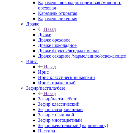
Карамель шоколадно-ореховая /молочно-
ореховая
Карамель открытая
Карамель ликерная
Драже
Назад
Драже
Драже ореховое
Драже шоколадное
Драже фрукты/ягоды/семечки
Драже сахарное /мармеладное/освежающее
Ирис
Назад
Ирис
Ирис классический /мягкий
Ирис тираженный
Зефир/пастила/безе
Назад
Зефир/пастила/безе
Зефир классический
Зефир глазированный
Зефир с начинкой
Зефир многоцветный
Зефир жевательный (маршмеллоу)
Пастила