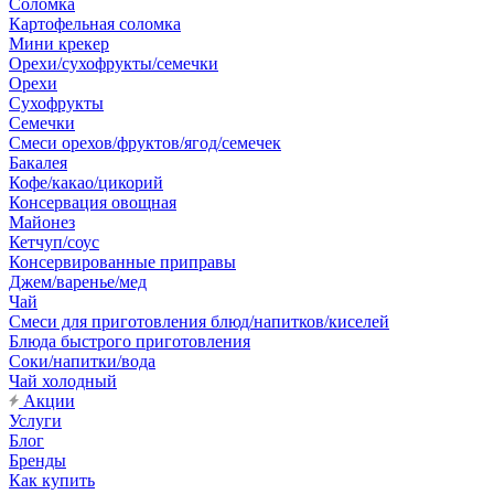
Соломка
Картофельная соломка
Мини крекер
Орехи/сухофрукты/семечки
Орехи
Сухофрукты
Семечки
Смеси орехов/фруктов/ягод/семечек
Бакалея
Кофе/какао/цикорий
Консервация овощная
Майонез
Кетчуп/соус
Консервированные приправы
Джем/варенье/мед
Чай
Смеси для приготовления блюд/напитков/киселей
Блюда быстрого приготовления
Соки/напитки/вода
Чай холодный
Акции
Услуги
Блог
Бренды
Как купить