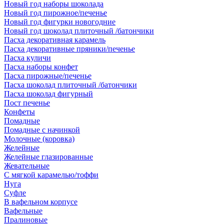
Новый год наборы шоколада
Новый год пирожное/печенье
Новый год фигурки новогодние
Новый год шоколад плиточный /батончики
Пасха декоративная карамель
Пасха декоративные пряники/печенье
Пасха куличи
Пасха наборы конфет
Пасха пирожные/печенье
Пасха шоколад плиточный /батончики
Пасха шоколад фигурный
Пост печенье
Конфеты
Помадные
Помадные с начинкой
Молочные (коровка)
Желейные
Желейные глазированные
Жевательные
С мягкой карамелью/тоффи
Нуга
Суфле
В вафельном корпусе
Вафельные
Пралиновые