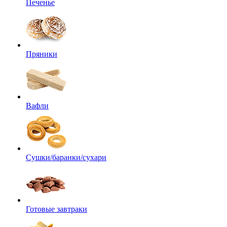
Печенье
Пряники
Вафли
Сушки/баранки/сухари
Готовые завтраки