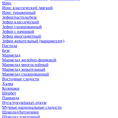
Ирис
Ирис классический /мягкий
Ирис тираженный
Зефир/пастила/безе
Зефир классический
Зефир глазированный
Зефир с начинкой
Зефир многоцветный
Зефир жевательный (маршмеллоу)
Пастила
Безе
Мармелад
Мармелад желейно-формовой
Мармелад многослойный
Мармелад жевательный
Мармелад глазированный
Восточные сладости
Халва
Козинаки
Щербет
Парварда
Нуга/лукум/рахат-лукум
Мучные национальные сладости
Шоколад/батончики
Шоколад плиточный