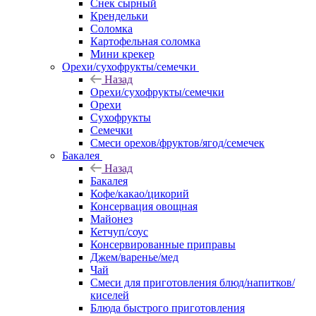
Снек сырный
Крендельки
Соломка
Картофельная соломка
Мини крекер
Орехи/сухофрукты/семечки
Назад
Орехи/сухофрукты/семечки
Орехи
Сухофрукты
Семечки
Смеси орехов/фруктов/ягод/семечек
Бакалея
Назад
Бакалея
Кофе/какао/цикорий
Консервация овощная
Майонез
Кетчуп/соус
Консервированные приправы
Джем/варенье/мед
Чай
Смеси для приготовления блюд/напитков/
киселей
Блюда быстрого приготовления