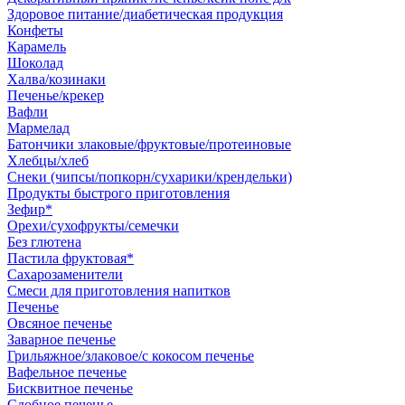
Здоровое питание/диабетическая продукция
Конфеты
Карамель
Шоколад
Халва/козинаки
Печенье/крекер
Вафли
Мармелад
Батончики злаковые/фруктовые/протеиновые
Хлебцы/хлеб
Снеки (чипсы/попкорн/сухарики/крендельки)
Продукты быстрого приготовления
Зефир*
Орехи/сухофрукты/семечки
Без глютена
Пастила фруктовая*
Сахарозаменители
Смеси для приготовления напитков
Печенье
Овсяное печенье
Заварное печенье
Грильяжное/злаковое/с кокосом печенье
Вафельное печенье
Бисквитное печенье
Сдобное печенье