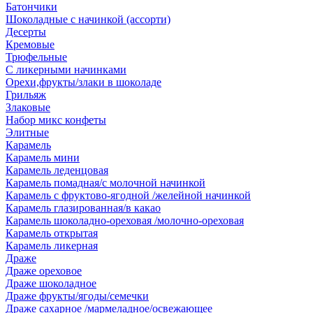
Батончики
Шоколадные с начинкой (ассорти)
Десерты
Кремовые
Трюфельные
С ликерными начинками
Орехи,фрукты/злаки в шоколаде
Грильяж
Злаковые
Набор микс конфеты
Элитные
Карамель
Карамель мини
Карамель леденцовая
Карамель помадная/с молочной начинкой
Карамель с фруктово-ягодной /желейной начинкой
Карамель глазированная/в какао
Карамель шоколадно-ореховая /молочно-ореховая
Карамель открытая
Карамель ликерная
Драже
Драже ореховое
Драже шоколадное
Драже фрукты/ягоды/семечки
Драже сахарное /мармеладное/освежающее