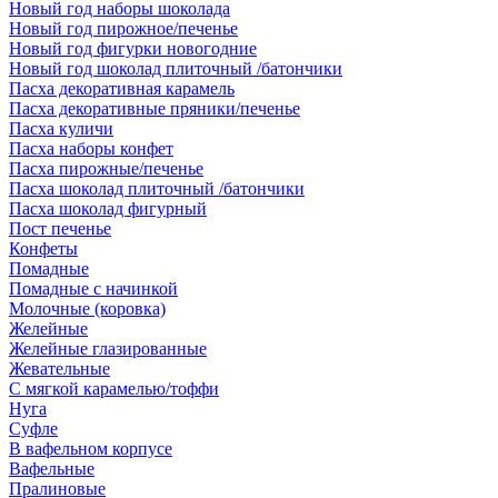
Новый год наборы шоколада
Новый год пирожное/печенье
Новый год фигурки новогодние
Новый год шоколад плиточный /батончики
Пасха декоративная карамель
Пасха декоративные пряники/печенье
Пасха куличи
Пасха наборы конфет
Пасха пирожные/печенье
Пасха шоколад плиточный /батончики
Пасха шоколад фигурный
Пост печенье
Конфеты
Помадные
Помадные с начинкой
Молочные (коровка)
Желейные
Желейные глазированные
Жевательные
С мягкой карамелью/тоффи
Нуга
Суфле
В вафельном корпусе
Вафельные
Пралиновые