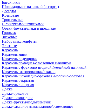
Батончики
Шоколадные с начинкой (ассорти)
Десерты
Кремовые
Трюфельные
С ликерными начинками
Орехи,фрукты/злаки в шоколаде
Грильяж
Злаковые
Набор микс конфеты
Элитные
Карамель
Карамель мини
Карамель леденцовая
Карамель помадная/с молочной начинкой
Карамель с фруктово-ягодной /желейной начинкой
Карамель глазированная/в какао
Карамель шоколадно-ореховая /молочно-ореховая
Карамель открытая
Карамель ликерная
Драже
Драже ореховое
Драже шоколадное
Драже фрукты/ягоды/семечки
Драже сахарное /мармеладное/освежающее