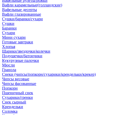
Вафельные рулеты/рожки
Вафли карамельные(голландские)
Вафельные десерты
Вафли глазированные
Сушки/баранки/сухари
Сушки
Баранки
Сухари
Мини сухари
Готовые завтраки
Хлопья
Шарики/звездочки/колечки
Подушечки/батончики
Кукурузные палочки
Мюсли
Гранола
Снеки (чипсы/попкорн/сухарики/крендельки/крекер)
Чипсы весовые
Чипсы фасованные
Попкорн
Пшеничный снек
Сухарики/гренки
Снек сырный
Крендельки
Соломка