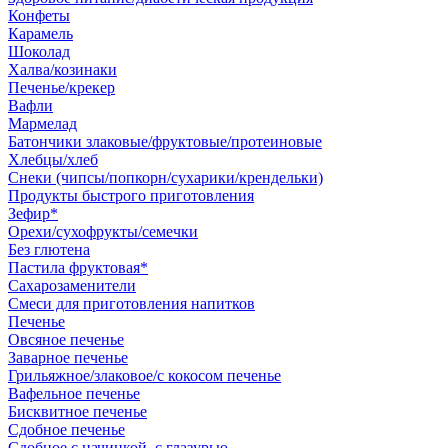
Конфеты
Карамель
Шоколад
Халва/козинаки
Печенье/крекер
Вафли
Мармелад
Батончики злаковые/фруктовые/протеиновые
Хлебцы/хлеб
Снеки (чипсы/попкорн/сухарики/крендельки)
Продукты быстрого приготовления
Зефир*
Орехи/сухофрукты/семечки
Без глютена
Пастила фруктовая*
Сахарозаменители
Смеси для приготовления напитков
Печенье
Овсяное печенье
Заварное печенье
Грильяжное/злаковое/с кокосом печенье
Вафельное печенье
Бисквитное печенье
Сдобное печенье
Сдобное с начинкой, с глазурью