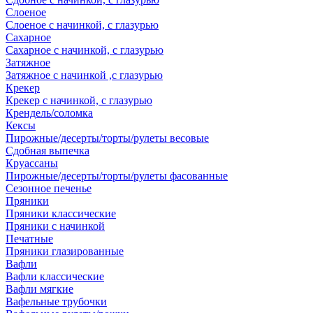
Слоеное
Слоеное с начинкой, с глазурью
Сахарное
Сахарное с начинкой, с глазурью
Затяжное
Затяжное с начинкой ,с глазурью
Крекер
Крекер с начинкой, с глазурью
Крендель/соломка
Кексы
Пирожные/десерты/торты/рулеты весовые
Сдобная выпечка
Круассаны
Пирожные/десерты/торты/рулеты фасованные
Сезонное печенье
Пряники
Пряники классические
Пряники с начинкой
Печатные
Пряники глазированные
Вафли
Вафли классические
Вафли мягкие
Вафельные трубочки