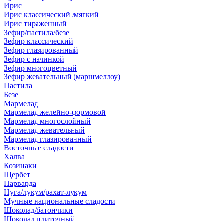
Ирис
Ирис классический /мягкий
Ирис тираженный
Зефир/пастила/безе
Зефир классический
Зефир глазированный
Зефир с начинкой
Зефир многоцветный
Зефир жевательный (маршмеллоу)
Пастила
Безе
Мармелад
Мармелад желейно-формовой
Мармелад многослойный
Мармелад жевательный
Мармелад глазированный
Восточные сладости
Халва
Козинаки
Щербет
Парварда
Нуга/лукум/рахат-лукум
Мучные национальные сладости
Шоколад/батончики
Шоколад плиточный