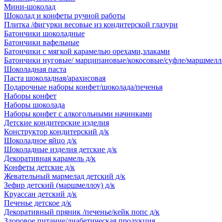
Мини-шоколад
Шоколад и конфеты ручной работы
Плитка /фигурки весовые из кондитерской глазури
Батончики шоколадные
Батончики вафельные
Батончики с мягкой карамелью орехами,злаками
Батончики нуговые/ марципановые/кокосовые/суфле/маршмелл
Шоколадная паста
Паста шоколадная/арахисовая
Подарочные наборы конфет/шоколада/печенья
Наборы конфет
Наборы шоколада
Наборы конфет с алкогольными начинками
Детские кондитерские изделия
Конструктор кондитерский д/к
Шоколадное яйцо д/к
Шоколадные изделия детские д/к
Декоративная карамель д/к
Конфеты детские д/к
Жевательный мармелад детский д/к
Зефир детский (маршмеллоу) д/к
Круассан детский д/к
Печенье детское д/к
Декоративный пряник /печенье/кейк попс д/к
Здоровое питание/диабетическая продукция