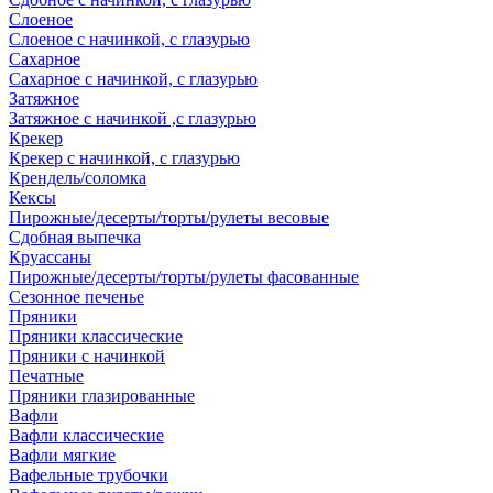
Слоеное
Слоеное с начинкой, с глазурью
Сахарное
Сахарное с начинкой, с глазурью
Затяжное
Затяжное с начинкой ,с глазурью
Крекер
Крекер с начинкой, с глазурью
Крендель/соломка
Кексы
Пирожные/десерты/торты/рулеты весовые
Сдобная выпечка
Круассаны
Пирожные/десерты/торты/рулеты фасованные
Сезонное печенье
Пряники
Пряники классические
Пряники с начинкой
Печатные
Пряники глазированные
Вафли
Вафли классические
Вафли мягкие
Вафельные трубочки