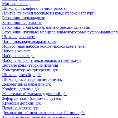
Мини-шоколад
Шоколад и конфеты ручной работы
Плитка /фигурки весовые из кондитерской глазури
Батончики шоколадные
Батончики вафельные
Батончики с мягкой карамелью орехами,злаками
Батончики нуговые/ марципановые/кокосовые/суфле/маршмелл
Шоколадная паста
Паста шоколадная/арахисовая
Подарочные наборы конфет/шоколада/печенья
Наборы конфет
Наборы шоколада
Наборы конфет с алкогольными начинками
Детские кондитерские изделия
Конструктор кондитерский д/к
Шоколадное яйцо д/к
Шоколадные изделия детские д/к
Декоративная карамель д/к
Конфеты детские д/к
Жевательный мармелад детский д/к
Зефир детский (маршмеллоу) д/к
Круассан детский д/к
Печенье детское д/к
Декоративный пряник /печенье/кейк попс д/к
Здоровое питание/диабетическая продукция