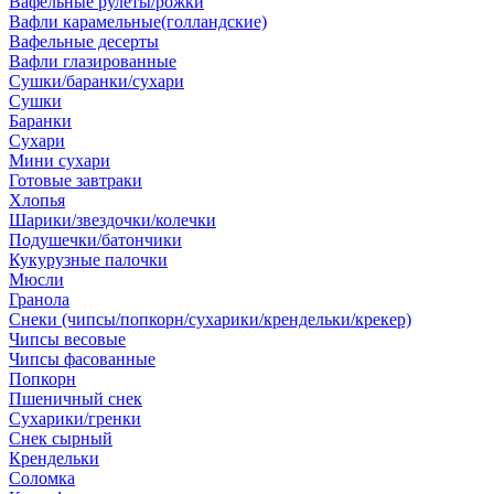
Вафельные рулеты/рожки
Вафли карамельные(голландские)
Вафельные десерты
Вафли глазированные
Сушки/баранки/сухари
Сушки
Баранки
Сухари
Мини сухари
Готовые завтраки
Хлопья
Шарики/звездочки/колечки
Подушечки/батончики
Кукурузные палочки
Мюсли
Гранола
Снеки (чипсы/попкорн/сухарики/крендельки/крекер)
Чипсы весовые
Чипсы фасованные
Попкорн
Пшеничный снек
Сухарики/гренки
Снек сырный
Крендельки
Соломка