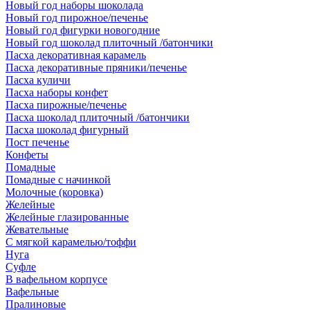
Новый год наборы шоколада
Новый год пирожное/печенье
Новый год фигурки новогодние
Новый год шоколад плиточный /батончики
Пасха декоративная карамель
Пасха декоративные пряники/печенье
Пасха куличи
Пасха наборы конфет
Пасха пирожные/печенье
Пасха шоколад плиточный /батончики
Пасха шоколад фигурный
Пост печенье
Конфеты
Помадные
Помадные с начинкой
Молочные (коровка)
Желейные
Желейные глазированные
Жевательные
С мягкой карамелью/тоффи
Нуга
Суфле
В вафельном корпусе
Вафельные
Пралиновые