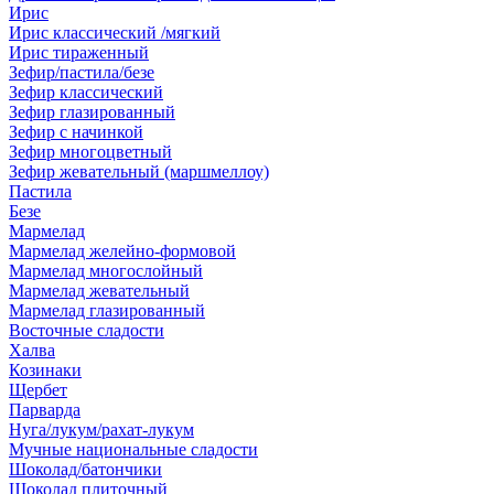
Ирис
Ирис классический /мягкий
Ирис тираженный
Зефир/пастила/безе
Зефир классический
Зефир глазированный
Зефир с начинкой
Зефир многоцветный
Зефир жевательный (маршмеллоу)
Пастила
Безе
Мармелад
Мармелад желейно-формовой
Мармелад многослойный
Мармелад жевательный
Мармелад глазированный
Восточные сладости
Халва
Козинаки
Щербет
Парварда
Нуга/лукум/рахат-лукум
Мучные национальные сладости
Шоколад/батончики
Шоколад плиточный