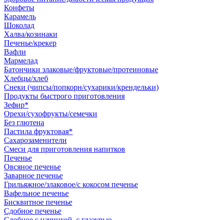
Конфеты
Карамель
Шоколад
Халва/козинаки
Печенье/крекер
Вафли
Мармелад
Батончики злаковые/фруктовые/протеиновые
Хлебцы/хлеб
Снеки (чипсы/попкорн/сухарики/крендельки)
Продукты быстрого приготовления
Зефир*
Орехи/сухофрукты/семечки
Без глютена
Пастила фруктовая*
Сахарозаменители
Смеси для приготовления напитков
Печенье
Овсяное печенье
Заварное печенье
Грильяжное/злаковое/с кокосом печенье
Вафельное печенье
Бисквитное печенье
Сдобное печенье
Сдобное с начинкой, с глазурью