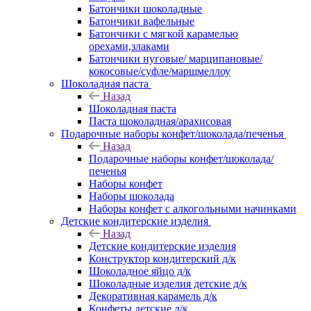
Батончики шоколадные
Батончики вафельные
Батончики с мягкой карамелью
орехами,злаками
Батончики нуговые/ марципановые/
кокосовые/суфле/маршмеллоу
Шоколадная паста
Назад
Шоколадная паста
Паста шоколадная/арахисовая
Подарочные наборы конфет/шоколада/печенья
Назад
Подарочные наборы конфет/шоколада/
печенья
Наборы конфет
Наборы шоколада
Наборы конфет с алкогольными начинками
Детские кондитерские изделия
Назад
Детские кондитерские изделия
Конструктор кондитерский д/к
Шоколадное яйцо д/к
Шоколадные изделия детские д/к
Декоративная карамель д/к
Конфеты детские д/к