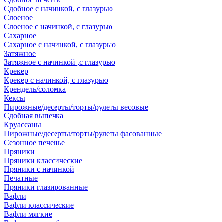
Сдобное с начинкой, с глазурью
Слоеное
Слоеное с начинкой, с глазурью
Сахарное
Сахарное с начинкой, с глазурью
Затяжное
Затяжное с начинкой ,с глазурью
Крекер
Крекер с начинкой, с глазурью
Крендель/соломка
Кексы
Пирожные/десерты/торты/рулеты весовые
Сдобная выпечка
Круассаны
Пирожные/десерты/торты/рулеты фасованные
Сезонное печенье
Пряники
Пряники классические
Пряники с начинкой
Печатные
Пряники глазированные
Вафли
Вафли классические
Вафли мягкие