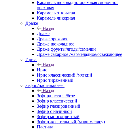
Карамель шоколадно-ореховая /молочно-
ореховая
Карамель открытая
Карамель ликерная
Драже
Назад
Драже
Драже ореховое
Драже шоколадное
Драже фрукты/ягоды/семечки
Драже сахарное /мармеладное/освежающее
Ирис
Назад
Ирис
Ирис классический /мягкий
Ирис тираженный
Зефир/пастила/безе
Назад
Зефир/пастила/безе
Зефир классический
Зефир глазированный
Зефир с начинкой
Зефир многоцветный
Зефир жевательный (маршмеллоу)
Пастила