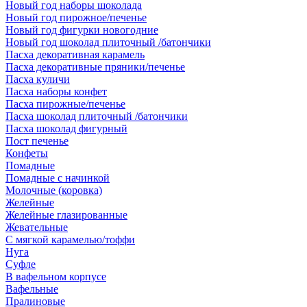
Новый год наборы шоколада
Новый год пирожное/печенье
Новый год фигурки новогодние
Новый год шоколад плиточный /батончики
Пасха декоративная карамель
Пасха декоративные пряники/печенье
Пасха куличи
Пасха наборы конфет
Пасха пирожные/печенье
Пасха шоколад плиточный /батончики
Пасха шоколад фигурный
Пост печенье
Конфеты
Помадные
Помадные с начинкой
Молочные (коровка)
Желейные
Желейные глазированные
Жевательные
С мягкой карамелью/тоффи
Нуга
Суфле
В вафельном корпусе
Вафельные
Пралиновые