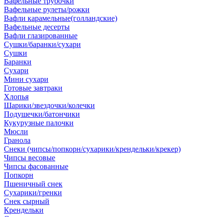
Вафельные трубочки
Вафельные рулеты/рожки
Вафли карамельные(голландские)
Вафельные десерты
Вафли глазированные
Сушки/баранки/сухари
Сушки
Баранки
Сухари
Мини сухари
Готовые завтраки
Хлопья
Шарики/звездочки/колечки
Подушечки/батончики
Кукурузные палочки
Мюсли
Гранола
Снеки (чипсы/попкорн/сухарики/крендельки/крекер)
Чипсы весовые
Чипсы фасованные
Попкорн
Пшеничный снек
Сухарики/гренки
Снек сырный
Крендельки