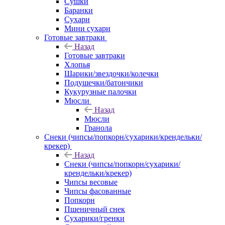
Сушки
Баранки
Сухари
Мини сухари
Готовые завтраки
Назад
Готовые завтраки
Хлопья
Шарики/звездочки/колечки
Подушечки/батончики
Кукурузные палочки
Мюсли
Назад
Мюсли
Гранола
Снеки (чипсы/попкорн/сухарики/крендельки/
крекер)
Назад
Снеки (чипсы/попкорн/сухарики/
крендельки/крекер)
Чипсы весовые
Чипсы фасованные
Попкорн
Пшеничный снек
Сухарики/гренки