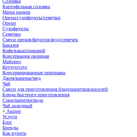
Соломка
Картофельная соломка
Мини крекер
Орехи/сухофрукты/семечки
Орехи
Сухофрукты
Семечки
Смеси орехов/фруктов/ягод/семечек
Бакалея
Кофе/какао/цикорий
Консервация овощная
Майонез
Кетчуп/соус
Консервированные приправы
Джем/варенье/мед
Чай
Смеси для приготовления блюд/напитков/киселей
Блюда быстрого приготовления
Соки/напитки/вода
Чай холодный
Акции
Услуги
Блог
Бренды
Как купить