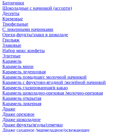
Батончики
Шоколадные с начинкой (ассорти)
Десерты
Кремовые
Трюфельные
С ликерными начинками
Орехи,фрукты/злаки в шоколаде
Грильяж
Злаковые
Набор микс конфеты
Элитные
Карамель
Карамель мини
Карамель леденцовая
Карамель помадная/с молочной начинкой
Карамель с фруктово-ягодной /желейной начинкой
Карамель глазированная/в какао
Карамель шоколадно-ореховая /молочно-ореховая
Карамель открытая
Карамель ликерная
Драже
Драже ореховое
Драже шоколадное
Драже фрукты/ягоды/семечки
Драже сахарное /мармеладное/освежающее