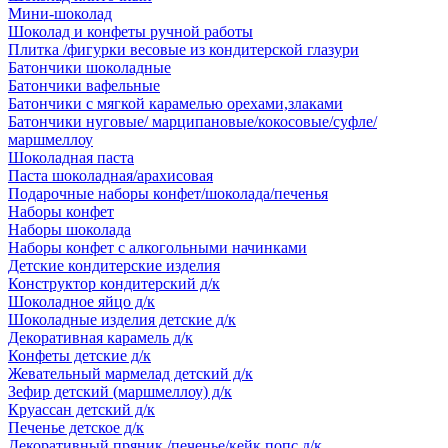
Мини-шоколад
Шоколад и конфеты ручной работы
Плитка /фигурки весовые из кондитерской глазури
Батончики шоколадные
Батончики вафельные
Батончики с мягкой карамелью орехами,злаками
Батончики нуговые/ марципановые/кокосовые/суфле/
маршмеллоу
Шоколадная паста
Паста шоколадная/арахисовая
Подарочные наборы конфет/шоколада/печенья
Наборы конфет
Наборы шоколада
Наборы конфет с алкогольными начинками
Детские кондитерские изделия
Конструктор кондитерский д/к
Шоколадное яйцо д/к
Шоколадные изделия детские д/к
Декоративная карамель д/к
Конфеты детские д/к
Жевательный мармелад детский д/к
Зефир детский (маршмеллоу) д/к
Круассан детский д/к
Печенье детское д/к
Декоративный пряник /печенье/кейк попс д/к