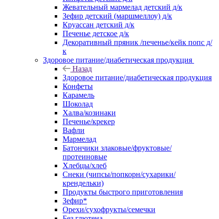
Жевательный мармелад детский д/к
Зефир детский (маршмеллоу) д/к
Круассан детский д/к
Печенье детское д/к
Декоративный пряник /печенье/кейк попс д/
к
Здоровое питание/диабетическая продукция
Назад
Здоровое питание/диабетическая продукция
Конфеты
Карамель
Шоколад
Халва/козинаки
Печенье/крекер
Вафли
Мармелад
Батончики злаковые/фруктовые/
протеиновые
Хлебцы/хлеб
Снеки (чипсы/попкорн/сухарики/
крендельки)
Продукты быстрого приготовления
Зефир*
Орехи/сухофрукты/семечки
Без глютена