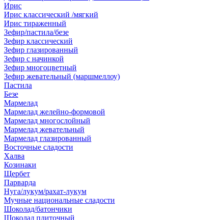
Ирис
Ирис классический /мягкий
Ирис тираженный
Зефир/пастила/безе
Зефир классический
Зефир глазированный
Зефир с начинкой
Зефир многоцветный
Зефир жевательный (маршмеллоу)
Пастила
Безе
Мармелад
Мармелад желейно-формовой
Мармелад многослойный
Мармелад жевательный
Мармелад глазированный
Восточные сладости
Халва
Козинаки
Щербет
Парварда
Нуга/лукум/рахат-лукум
Мучные национальные сладости
Шоколад/батончики
Шоколад плиточный