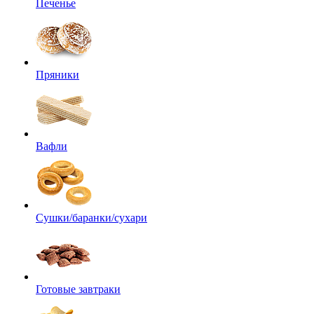
Печенье
Пряники
Вафли
Сушки/баранки/сухари
Готовые завтраки