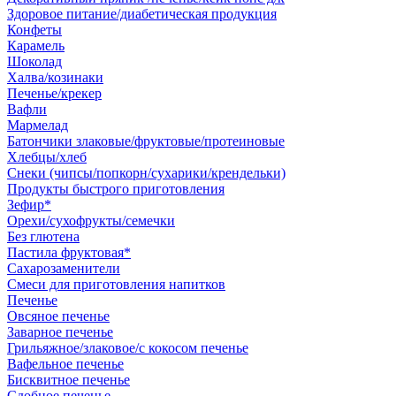
Здоровое питание/диабетическая продукция
Конфеты
Карамель
Шоколад
Халва/козинаки
Печенье/крекер
Вафли
Мармелад
Батончики злаковые/фруктовые/протеиновые
Хлебцы/хлеб
Снеки (чипсы/попкорн/сухарики/крендельки)
Продукты быстрого приготовления
Зефир*
Орехи/сухофрукты/семечки
Без глютена
Пастила фруктовая*
Сахарозаменители
Смеси для приготовления напитков
Печенье
Овсяное печенье
Заварное печенье
Грильяжное/злаковое/с кокосом печенье
Вафельное печенье
Бисквитное печенье
Сдобное печенье