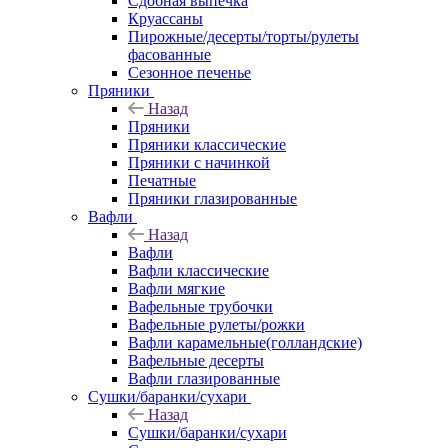
Сдобная выпечка
Круассаны
Пирожные/десерты/торты/рулеты
фасованные
Сезонное печенье
Пряники
Назад
Пряники
Пряники классические
Пряники с начинкой
Печатные
Пряники глазированные
Вафли
Назад
Вафли
Вафли классические
Вафли мягкие
Вафельные трубочки
Вафельные рулеты/рожки
Вафли карамельные(голландские)
Вафельные десерты
Вафли глазированные
Сушки/баранки/сухари
Назад
Сушки/баранки/сухари