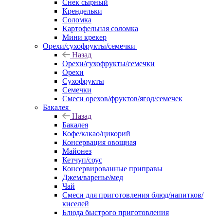
Снек сырный
Крендельки
Соломка
Картофельная соломка
Мини крекер
Орехи/сухофрукты/семечки
Назад
Орехи/сухофрукты/семечки
Орехи
Сухофрукты
Семечки
Смеси орехов/фруктов/ягод/семечек
Бакалея
Назад
Бакалея
Кофе/какао/цикорий
Консервация овощная
Майонез
Кетчуп/соус
Консервированные приправы
Джем/варенье/мед
Чай
Смеси для приготовления блюд/напитков/
киселей
Блюда быстрого приготовления