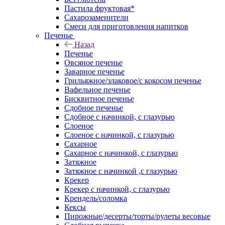
Пастила фруктовая*
Сахарозаменители
Смеси для приготовления напитков
Печенье
Назад
Печенье
Овсяное печенье
Заварное печенье
Грильяжное/злаковое/с кокосом печенье
Вафельное печенье
Бисквитное печенье
Сдобное печенье
Сдобное с начинкой, с глазурью
Слоеное
Слоеное с начинкой, с глазурью
Сахарное
Сахарное с начинкой, с глазурью
Затяжное
Затяжное с начинкой ,с глазурью
Крекер
Крекер с начинкой, с глазурью
Крендель/соломка
Кексы
Пирожные/десерты/торты/рулеты весовые