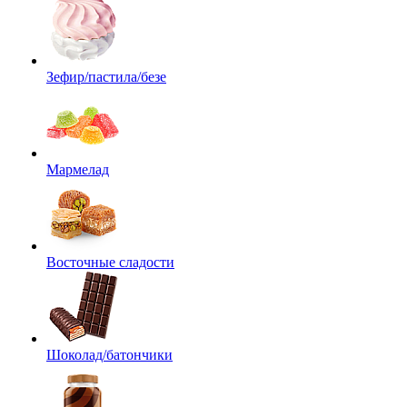
Зефир/пастила/безе
Мармелад
Восточные сладости
Шоколад/батончики