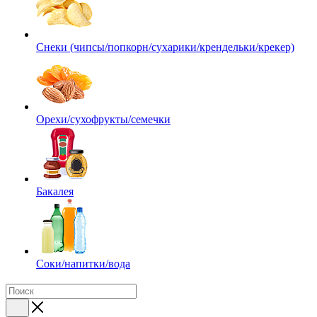
Снеки (чипсы/попкорн/сухарики/крендельки/крекер)
Орехи/сухофрукты/семечки
Бакалея
Соки/напитки/вода