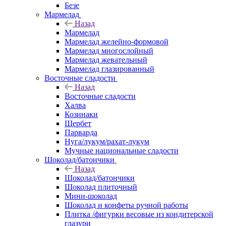
Безе
Мармелад
Назад
Мармелад
Мармелад желейно-формовой
Мармелад многослойный
Мармелад жевательный
Мармелад глазированный
Восточные сладости
Назад
Восточные сладости
Халва
Козинаки
Щербет
Парварда
Нуга/лукум/рахат-лукум
Мучные национальные сладости
Шоколад/батончики
Назад
Шоколад/батончики
Шоколад плиточный
Мини-шоколад
Шоколад и конфеты ручной работы
Плитка /фигурки весовые из кондитерской
глазури