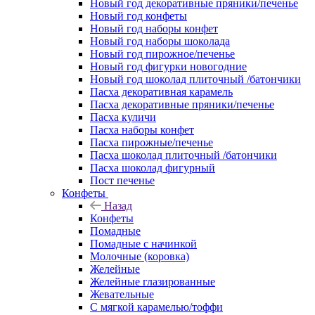
Новый год декоративные пряники/печенье
Новый год конфеты
Новый год наборы конфет
Новый год наборы шоколада
Новый год пирожное/печенье
Новый год фигурки новогодние
Новый год шоколад плиточный /батончики
Пасха декоративная карамель
Пасха декоративные пряники/печенье
Пасха куличи
Пасха наборы конфет
Пасха пирожные/печенье
Пасха шоколад плиточный /батончики
Пасха шоколад фигурный
Пост печенье
Конфеты
Назад
Конфеты
Помадные
Помадные с начинкой
Молочные (коровка)
Желейные
Желейные глазированные
Жевательные
С мягкой карамелью/тоффи