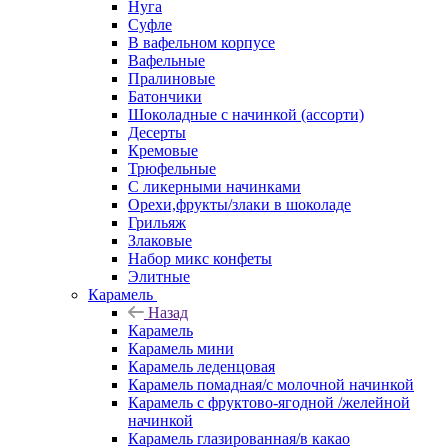
Нуга
Суфле
В вафельном корпусе
Вафельные
Пралиновые
Батончики
Шоколадные с начинкой (ассорти)
Десерты
Кремовые
Трюфельные
С ликерными начинками
Орехи,фрукты/злаки в шоколаде
Грильяж
Злаковые
Набор микс конфеты
Элитные
Карамель
Назад
Карамель
Карамель мини
Карамель леденцовая
Карамель помадная/с молочной начинкой
Карамель с фруктово-ягодной /желейной
начинкой
Карамель глазированная/в какао