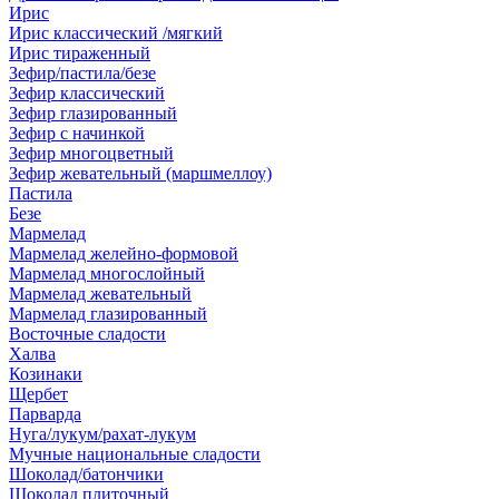
Ирис
Ирис классический /мягкий
Ирис тираженный
Зефир/пастила/безе
Зефир классический
Зефир глазированный
Зефир с начинкой
Зефир многоцветный
Зефир жевательный (маршмеллоу)
Пастила
Безе
Мармелад
Мармелад желейно-формовой
Мармелад многослойный
Мармелад жевательный
Мармелад глазированный
Восточные сладости
Халва
Козинаки
Щербет
Парварда
Нуга/лукум/рахат-лукум
Мучные национальные сладости
Шоколад/батончики
Шоколад плиточный