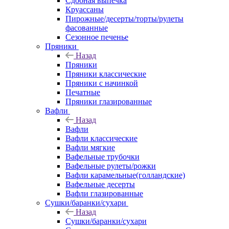
Сдобная выпечка
Круассаны
Пирожные/десерты/торты/рулеты
фасованные
Сезонное печенье
Пряники
Назад
Пряники
Пряники классические
Пряники с начинкой
Печатные
Пряники глазированные
Вафли
Назад
Вафли
Вафли классические
Вафли мягкие
Вафельные трубочки
Вафельные рулеты/рожки
Вафли карамельные(голландские)
Вафельные десерты
Вафли глазированные
Сушки/баранки/сухари
Назад
Сушки/баранки/сухари