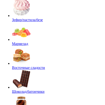
Зефир/пастила/безе
Мармелад
Восточные сладости
Шоколад/батончики