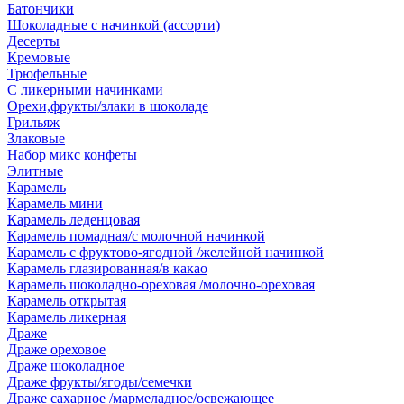
Батончики
Шоколадные с начинкой (ассорти)
Десерты
Кремовые
Трюфельные
С ликерными начинками
Орехи,фрукты/злаки в шоколаде
Грильяж
Злаковые
Набор микс конфеты
Элитные
Карамель
Карамель мини
Карамель леденцовая
Карамель помадная/с молочной начинкой
Карамель с фруктово-ягодной /желейной начинкой
Карамель глазированная/в какао
Карамель шоколадно-ореховая /молочно-ореховая
Карамель открытая
Карамель ликерная
Драже
Драже ореховое
Драже шоколадное
Драже фрукты/ягоды/семечки
Драже сахарное /мармеладное/освежающее