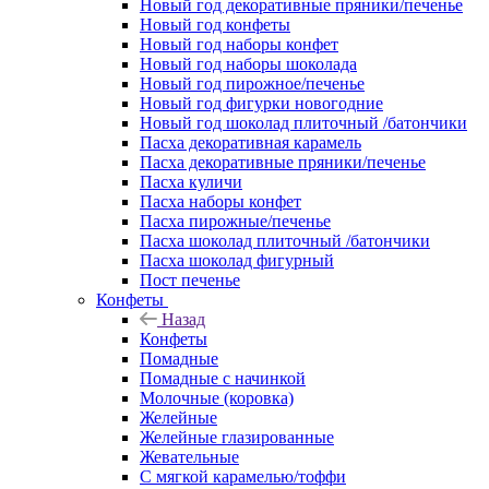
Новый год декоративные пряники/печенье
Новый год конфеты
Новый год наборы конфет
Новый год наборы шоколада
Новый год пирожное/печенье
Новый год фигурки новогодние
Новый год шоколад плиточный /батончики
Пасха декоративная карамель
Пасха декоративные пряники/печенье
Пасха куличи
Пасха наборы конфет
Пасха пирожные/печенье
Пасха шоколад плиточный /батончики
Пасха шоколад фигурный
Пост печенье
Конфеты
Назад
Конфеты
Помадные
Помадные с начинкой
Молочные (коровка)
Желейные
Желейные глазированные
Жевательные
С мягкой карамелью/тоффи