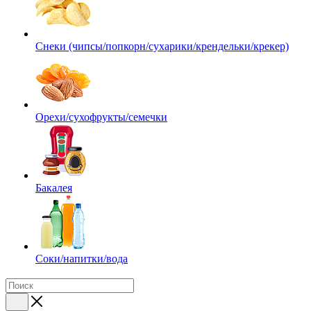
Снеки (чипсы/попкорн/сухарики/крендельки/крекер)
Орехи/сухофрукты/семечки
Бакалея
Соки/напитки/вода