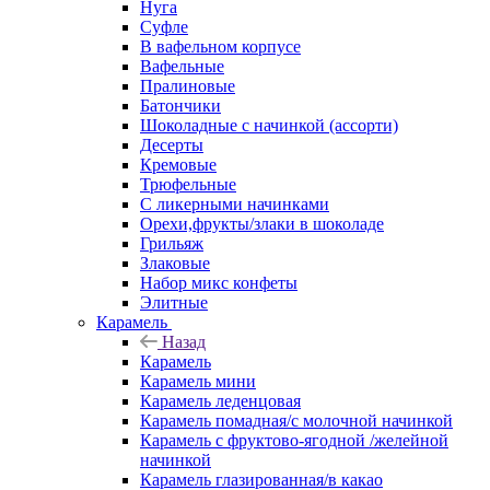
Нуга
Суфле
В вафельном корпусе
Вафельные
Пралиновые
Батончики
Шоколадные с начинкой (ассорти)
Десерты
Кремовые
Трюфельные
С ликерными начинками
Орехи,фрукты/злаки в шоколаде
Грильяж
Злаковые
Набор микс конфеты
Элитные
Карамель
Назад
Карамель
Карамель мини
Карамель леденцовая
Карамель помадная/с молочной начинкой
Карамель с фруктово-ягодной /желейной
начинкой
Карамель глазированная/в какао