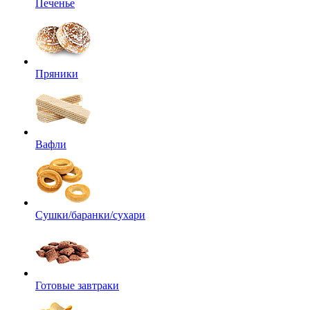
Печенье
Пряники
Вафли
Сушки/баранки/сухари
Готовые завтраки