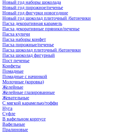
Новый год наборы шоколада
Новый год пирожное/печенье
Новый год фигурки новогодние
Новый год шоколад плиточный /батончики
Пасха декоративная карамель
Пасха декоративные пряники/печенье
Пасха куличи
Пасха наборы конфет
Пасха пирожные/печенье
Пасха шоколад плиточный /батончики
Пасха шоколад фигурный
Пост печенье
Конфеты
Помадные
Помадные с начинкой
Молочные (коровка)
Желейные
Желейные глазированные
Жевательные
С мягкой карамелью/тоффи
Нуга
Суфле
В вафельном корпусе
Вафельные
Пралиновые