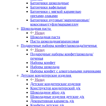
Батончики шоколадные
Батончики вафельные
Батончики с мягкой карамелью
орехами,злаками
Батончики нуговые/ марципановые/
кокосовые/суфле/маршмеллоу
Шоколадная паста
Назад
Шоколадная паста
Паста шоколадная/арахисовая
Подарочные наборы конфет/шоколада/печенья
Назад
Подарочные наборы конфет/шоколада/
печенья
Наборы конфет
Наборы шоколада
Наборы конфет с алкогольными начинками
Детские кондитерские изделия
Назад
Детские кондитерские изделия
Конструктор кондитерский д/к
Шоколадное яйцо д/к
Шоколадные изделия детские д/к
Декоративная карамель д/к
Конфеты детские д/к