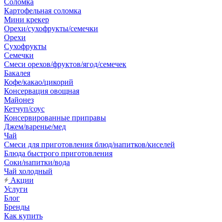
Соломка
Картофельная соломка
Мини крекер
Орехи/сухофрукты/семечки
Орехи
Сухофрукты
Семечки
Смеси орехов/фруктов/ягод/семечек
Бакалея
Кофе/какао/цикорий
Консервация овощная
Майонез
Кетчуп/соус
Консервированные приправы
Джем/варенье/мед
Чай
Смеси для приготовления блюд/напитков/киселей
Блюда быстрого приготовления
Соки/напитки/вода
Чай холодный
Акции
Услуги
Блог
Бренды
Как купить