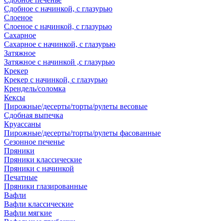
Сдобное с начинкой, с глазурью
Слоеное
Слоеное с начинкой, с глазурью
Сахарное
Сахарное с начинкой, с глазурью
Затяжное
Затяжное с начинкой ,с глазурью
Крекер
Крекер с начинкой, с глазурью
Крендель/соломка
Кексы
Пирожные/десерты/торты/рулеты весовые
Сдобная выпечка
Круассаны
Пирожные/десерты/торты/рулеты фасованные
Сезонное печенье
Пряники
Пряники классические
Пряники с начинкой
Печатные
Пряники глазированные
Вафли
Вафли классические
Вафли мягкие