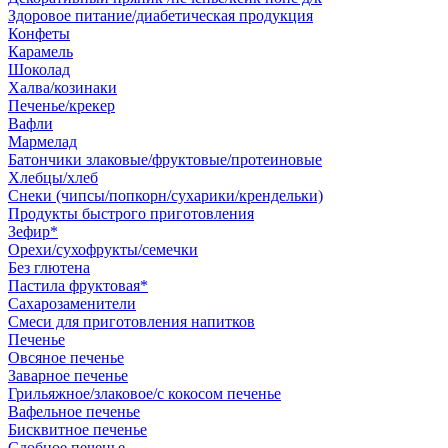
Здоровое питание/диабетическая продукция
Конфеты
Карамель
Шоколад
Халва/козинаки
Печенье/крекер
Вафли
Мармелад
Батончики злаковые/фруктовые/протеиновые
Хлебцы/хлеб
Снеки (чипсы/попкорн/сухарики/крендельки)
Продукты быстрого приготовления
Зефир*
Орехи/сухофрукты/семечки
Без глютена
Пастила фруктовая*
Сахарозаменители
Смеси для приготовления напитков
Печенье
Овсяное печенье
Заварное печенье
Грильяжное/злаковое/с кокосом печенье
Вафельное печенье
Бисквитное печенье
Сдобное печенье