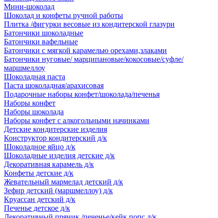
Мини-шоколад
Шоколад и конфеты ручной работы
Плитка /фигурки весовые из кондитерской глазури
Батончики шоколадные
Батончики вафельные
Батончики с мягкой карамелью орехами,злаками
Батончики нуговые/ марципановые/кокосовые/суфле/
маршмеллоу
Шоколадная паста
Паста шоколадная/арахисовая
Подарочные наборы конфет/шоколада/печенья
Наборы конфет
Наборы шоколада
Наборы конфет с алкогольными начинками
Детские кондитерские изделия
Конструктор кондитерский д/к
Шоколадное яйцо д/к
Шоколадные изделия детские д/к
Декоративная карамель д/к
Конфеты детские д/к
Жевательный мармелад детский д/к
Зефир детский (маршмеллоу) д/к
Круассан детский д/к
Печенье детское д/к
Декоративный пряник /печенье/кейк попс д/к