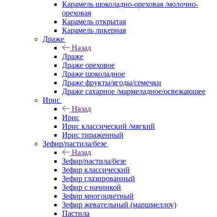
Карамель шоколадно-ореховая /молочно-
ореховая
Карамель открытая
Карамель ликерная
Драже
Назад
Драже
Драже ореховое
Драже шоколадное
Драже фрукты/ягоды/семечки
Драже сахарное /мармеладное/освежающее
Ирис
Назад
Ирис
Ирис классический /мягкий
Ирис тираженный
Зефир/пастила/безе
Назад
Зефир/пастила/безе
Зефир классический
Зефир глазированный
Зефир с начинкой
Зефир многоцветный
Зефир жевательный (маршмеллоу)
Пастила