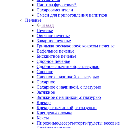
Пастила фруктовая*
Сахарозаменители
Смеси для приготовления напитков
Печенье
Назад
Печенье
Овсяное печенье
Заварное печенье
Грильяжное/злаковое/с кокосом печенье
Вафельное печенье
Бисквитное печенье
Сдобное печенье
Сдобное с начинкой, с глазурью
Слоеное
Слоеное с начинкой, с глазурью
Сахарное
Сахарное с начинкой, с глазурью
Затяжное
Затяжное с начинкой ,с глазурью
Крекер
Крекер с начинкой, с глазурью
Крендель/соломка
Кексы
Пирожные/десерты/торты/рулеты весовые