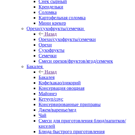
Снек сырный
Крендельки
Соломка
Картофельная соломка
Мини крекер
Орехи/сухофрукты/семечки
Назад
Орехи/сухофрукты/семечки
Орехи
Сухофрукты
Семечки
Смеси орехов/фруктов/ягод/семечек
Бакалея
Назад
Бакалея
Кофе/какао/цикорий
Консервация овощная
Майонез
Кетчуп/соус
Консервированные приправы
Джем/варенье/мед
Чай
Смеси для приготовления блюд/напитков/
киселей
Блюда быстрого приготовления