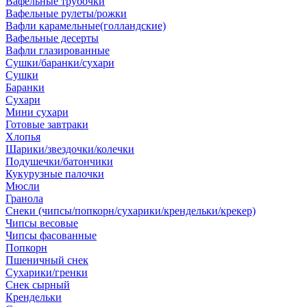
Вафельные трубочки
Вафельные рулеты/рожки
Вафли карамельные(голландские)
Вафельные десерты
Вафли глазированные
Сушки/баранки/сухари
Сушки
Баранки
Сухари
Мини сухари
Готовые завтраки
Хлопья
Шарики/звездочки/колечки
Подушечки/батончики
Кукурузные палочки
Мюсли
Гранола
Снеки (чипсы/попкорн/сухарики/крендельки/крекер)
Чипсы весовые
Чипсы фасованные
Попкорн
Пшеничный снек
Сухарики/гренки
Снек сырный
Крендельки