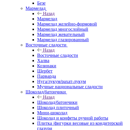
Безе
Мармелад
Назад
Мармелад
Мармелад желейно-формовой
Мармелад многослойный
Мармелад жевательный
Мармелад глазированный
Восточные сладости
Назад
Восточные сладости
Халва
Козинаки
Щербет
Парварда
Нуга/лукум/рахат-лукум
Мучные национальные сладости
Шоколад/батончики
Назад
Шоколад/батончики
Шоколад плиточный
Мини-шоколад
Шоколад и конфеты ручной работы
Плитка /фигурки весовые из кондитерской
глазури