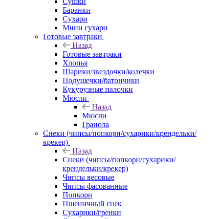
Сушки
Баранки
Сухари
Мини сухари
Готовые завтраки
Назад
Готовые завтраки
Хлопья
Шарики/звездочки/колечки
Подушечки/батончики
Кукурузные палочки
Мюсли
Назад
Мюсли
Гранола
Снеки (чипсы/попкорн/сухарики/крендельки/
крекер)
Назад
Снеки (чипсы/попкорн/сухарики/
крендельки/крекер)
Чипсы весовые
Чипсы фасованные
Попкорн
Пшеничный снек
Сухарики/гренки