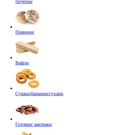
Печенье
Пряники
Вафли
Сушки/баранки/сухари
Готовые завтраки