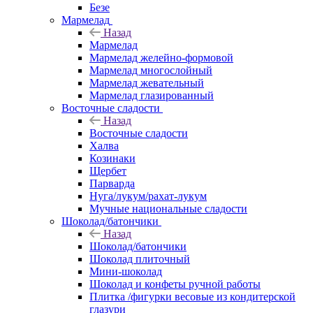
Безе
Мармелад
Назад
Мармелад
Мармелад желейно-формовой
Мармелад многослойный
Мармелад жевательный
Мармелад глазированный
Восточные сладости
Назад
Восточные сладости
Халва
Козинаки
Щербет
Парварда
Нуга/лукум/рахат-лукум
Мучные национальные сладости
Шоколад/батончики
Назад
Шоколад/батончики
Шоколад плиточный
Мини-шоколад
Шоколад и конфеты ручной работы
Плитка /фигурки весовые из кондитерской
глазури