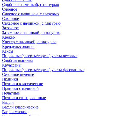
Сдобное с начинкой, с глазурью
Слоеное
Слоеное с начинкой, с глазурью
Сахарное
Сахарное с начинкой, с глазурью
Затяжное
Затяжное с начинкой ,с глазурью
Крекер
Крекер с начинкой, с глазурью
Крендель/соломка
Кексы
Пирожные/десерты/торты/рулеты весовые
Сдобная выпечка
Круассаны
Пирожные/десерты/торты/рулеты фасованные
Сезонное печенье
Пряники
Пряники классические
Пряники с начинкой
Печатные
Пряники глазированные
Вафли
Вафли классические
Вафли мягкие