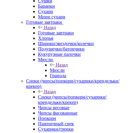
Сушки
Баранки
Сухари
Мини сухари
Готовые завтраки
Назад
Готовые завтраки
Хлопья
Шарики/звездочки/колечки
Подушечки/батончики
Кукурузные палочки
Мюсли
Назад
Мюсли
Гранола
Снеки (чипсы/попкорн/сухарики/крендельки/
крекер)
Назад
Снеки (чипсы/попкорн/сухарики/
крендельки/крекер)
Чипсы весовые
Чипсы фасованные
Попкорн
Пшеничный снек
Сухарики/гренки