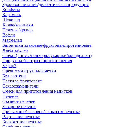
Здоровое питание/диабетическая продукция
Конфеты
Карамель
Шоколад
Халва/козинаки
Печенье/крекер
Вафли
Мармелад
Батончики злаковые/фруктовые/протеиновые
Хлебцы/хлеб
Снеки (чипсы/попкорн/сухарики/крендельки)
Продукты быстрого приготовления
Зефир*
Орехи/сухофрукты/семечки
Без глютена
Пастила фруктовая*
Сахарозаменители
Смеси для приготовления напитков
Печенье
Овсяное печенье
Заварное печенье
Грильяжное/злаковое/с кокосом печенье
Вафельное печенье
Бисквитное печенье
Сдобное печенье