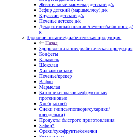
Жевательный мармелад детский д/к
Зефир детский (маршмеллоу) д/к
Круассан детский д/к
Печенье детское д/к
Декоративный пряник /печенье/кейк попс д/
к
Здоровое питание/диабетическая продукция
Назад
Здоровое питание/диабетическая продукция
Конфеты
Карамель
Шоколад
Халва/козинаки
Печенье/крекер
Вафли
Мармелад
Батончики злаковые/фруктовые/
протеиновые
Хлебцы/хлеб
Снеки (чипсы/попкорн/сухарики/
крендельки)
Продукты быстрого приготовления
Зефир*
Орехи/сухофрукты/семечки
Без глютена