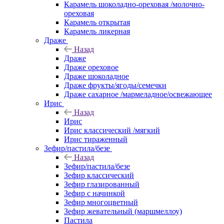
Карамель шоколадно-ореховая /молочно-
ореховая
Карамель открытая
Карамель ликерная
Драже
Назад
Драже
Драже ореховое
Драже шоколадное
Драже фрукты/ягоды/семечки
Драже сахарное /мармеладное/освежающее
Ирис
Назад
Ирис
Ирис классический /мягкий
Ирис тираженный
Зефир/пастила/безе
Назад
Зефир/пастила/безе
Зефир классический
Зефир глазированный
Зефир с начинкой
Зефир многоцветный
Зефир жевательный (маршмеллоу)
Пастила