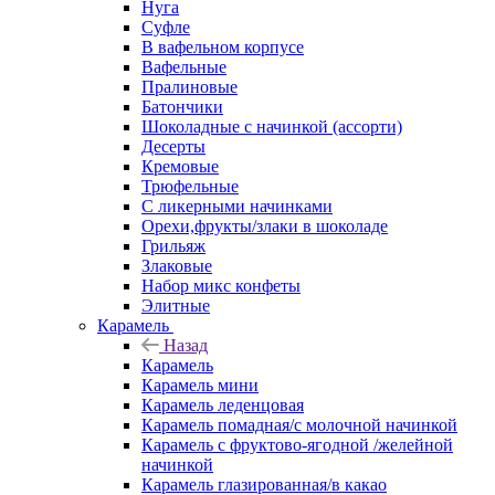
Нуга
Суфле
В вафельном корпусе
Вафельные
Пралиновые
Батончики
Шоколадные с начинкой (ассорти)
Десерты
Кремовые
Трюфельные
С ликерными начинками
Орехи,фрукты/злаки в шоколаде
Грильяж
Злаковые
Набор микс конфеты
Элитные
Карамель
Назад
Карамель
Карамель мини
Карамель леденцовая
Карамель помадная/с молочной начинкой
Карамель с фруктово-ягодной /желейной
начинкой
Карамель глазированная/в какао