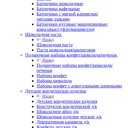
Батончики шоколадные
Батончики вафельные
Батончики с мягкой карамелью
орехами,злаками
Батончики нуговые/ марципановые/
кокосовые/суфле/маршмеллоу
Шоколадная паста
Назад
Шоколадная паста
Паста шоколадная/арахисовая
Подарочные наборы конфет/шоколада/печенья
Назад
Подарочные наборы конфет/шоколада/
печенья
Наборы конфет
Наборы шоколада
Наборы конфет с алкогольными начинками
Детские кондитерские изделия
Назад
Детские кондитерские изделия
Конструктор кондитерский д/к
Шоколадное яйцо д/к
Шоколадные изделия детские д/к
Декоративная карамель д/к
Конфеты детские д/к