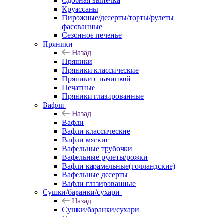
Сдобная выпечка
Круассаны
Пирожные/десерты/торты/рулеты
фасованные
Сезонное печенье
Пряники
Назад
Пряники
Пряники классические
Пряники с начинкой
Печатные
Пряники глазированные
Вафли
Назад
Вафли
Вафли классические
Вафли мягкие
Вафельные трубочки
Вафельные рулеты/рожки
Вафли карамельные(голландские)
Вафельные десерты
Вафли глазированные
Сушки/баранки/сухари
Назад
Сушки/баранки/сухари