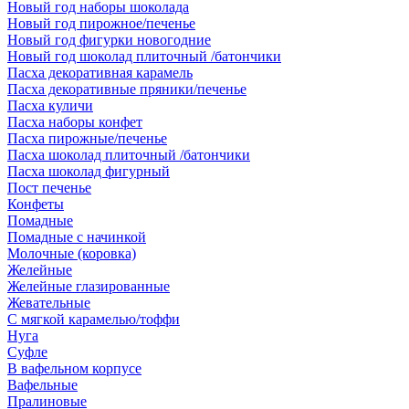
Новый год наборы шоколада
Новый год пирожное/печенье
Новый год фигурки новогодние
Новый год шоколад плиточный /батончики
Пасха декоративная карамель
Пасха декоративные пряники/печенье
Пасха куличи
Пасха наборы конфет
Пасха пирожные/печенье
Пасха шоколад плиточный /батончики
Пасха шоколад фигурный
Пост печенье
Конфеты
Помадные
Помадные с начинкой
Молочные (коровка)
Желейные
Желейные глазированные
Жевательные
С мягкой карамелью/тоффи
Нуга
Суфле
В вафельном корпусе
Вафельные
Пралиновые