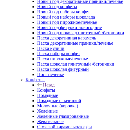
Новый год декоративные пряники/печенье
Новый год конфеты
Новый год наборы конфет
Новый год наборы шоколада
Новый год пирожное/печенье
Новый год фигурки новогодние
Новый год шоколад плиточный /батончики
Пасха декоративная карамель
Пасха декоративные пряники/печенье
Пасха куличи
Пасха наборы конфет
Пасха пирожные/печенье
Пасха шоколад плиточный /батончики
Пасха шоколад фигурный
Пост печенье
Конфеты
Назад
Конфеты
Помадные
Помадные с начинкой
Молочные (коровка)
Желейные
Желейные глазированные
Жевательные
С мягкой карамелью/тоффи