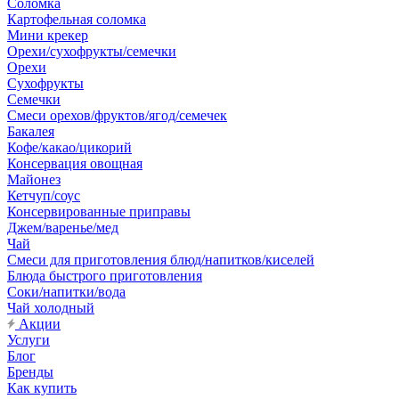
Соломка
Картофельная соломка
Мини крекер
Орехи/сухофрукты/семечки
Орехи
Сухофрукты
Семечки
Смеси орехов/фруктов/ягод/семечек
Бакалея
Кофе/какао/цикорий
Консервация овощная
Майонез
Кетчуп/соус
Консервированные приправы
Джем/варенье/мед
Чай
Смеси для приготовления блюд/напитков/киселей
Блюда быстрого приготовления
Соки/напитки/вода
Чай холодный
Акции
Услуги
Блог
Бренды
Как купить