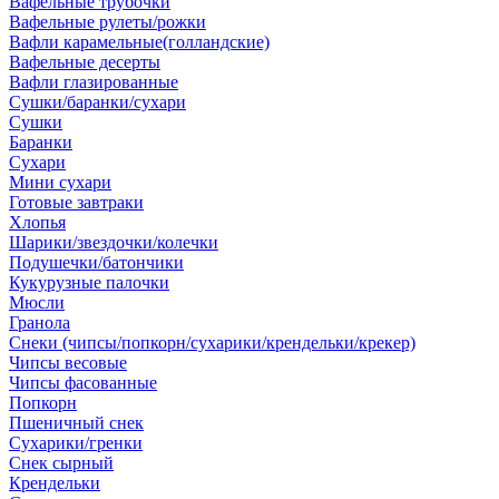
Вафельные трубочки
Вафельные рулеты/рожки
Вафли карамельные(голландские)
Вафельные десерты
Вафли глазированные
Сушки/баранки/сухари
Сушки
Баранки
Сухари
Мини сухари
Готовые завтраки
Хлопья
Шарики/звездочки/колечки
Подушечки/батончики
Кукурузные палочки
Мюсли
Гранола
Снеки (чипсы/попкорн/сухарики/крендельки/крекер)
Чипсы весовые
Чипсы фасованные
Попкорн
Пшеничный снек
Сухарики/гренки
Снек сырный
Крендельки