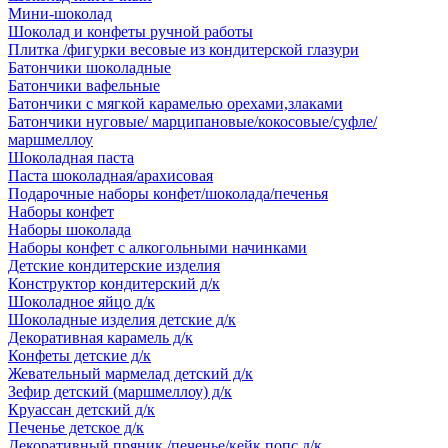
Мини-шоколад
Шоколад и конфеты ручной работы
Плитка /фигурки весовые из кондитерской глазури
Батончики шоколадные
Батончики вафельные
Батончики с мягкой карамелью орехами,злаками
Батончики нуговые/ марципановые/кокосовые/суфле/
маршмеллоу
Шоколадная паста
Паста шоколадная/арахисовая
Подарочные наборы конфет/шоколада/печенья
Наборы конфет
Наборы шоколада
Наборы конфет с алкогольными начинками
Детские кондитерские изделия
Конструктор кондитерский д/к
Шоколадное яйцо д/к
Шоколадные изделия детские д/к
Декоративная карамель д/к
Конфеты детские д/к
Жевательный мармелад детский д/к
Зефир детский (маршмеллоу) д/к
Круассан детский д/к
Печенье детское д/к
Декоративный пряник /печенье/кейк попс д/к