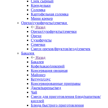
Снек сырный
Крендельки
Соломка
Картофельная соломка
Мини крекер
Орехи/сухофрукты/семечки
Назад
Орехи/сухофрукты/семечки
Орехи
Сухофрукты
Семечки
Смеси орехов/фруктов/ягод/семечек
Бакалея
Назад
Бакалея
Кофе/какао/цикорий
Консервация овощная
Майонез
Кетчуп/соус
Консервированные приправы
Джем/варенье/мед
Чай
Смеси для приготовления блюд/напитков/
киселей
Блюда быстрого приготовления