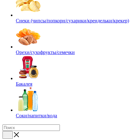
Снеки (чипсы/попкорн/сухарики/крендельки/крекер)
Орехи/сухофрукты/семечки
Бакалея
Соки/напитки/вода