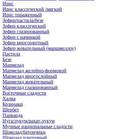
Ирис
Ирис классический /мягкий
Ирис тираженный
Зефир/пастила/безе
Зефир классический
Зефир глазированный
Зефир с начинкой
Зефир многоцветный
Зефир жевательный (маршмеллоу)
Пастила
Безе
Мармелад
Мармелад желейно-формовой
Мармелад многослойный
Мармелад жевательный
Мармелад глазированный
Восточные сладости
Халва
Козинаки
Щербет
Парварда
Нуга/лукум/рахат-лукум
Мучные национальные сладости
Шоколад/батончики
Шоколад плиточный