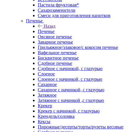
Пастила фруктовая*
Сахарозаменители
Смеси для приготовления напитков
Печенье
Назад
Печенье
Овсяное печенье
Заварное печенье
Грильяжное/злаковое/с кокосом печенье
Вафельное печенье
Бисквитное печенье
Сдобное печенье
Сдобное с начинкой, с глазурью
Слоеное
Слоеное с начинкой, с глазурью
Сахарное
Сахарное с начинкой, с глазурью
Затяжное
Затяжное с начинкой ,с глазурью
Крекер
Крекер с начинкой, с глазурью
Крендель/соломка
Кексы
Пирожные/десерты/торты/рулеты весовые