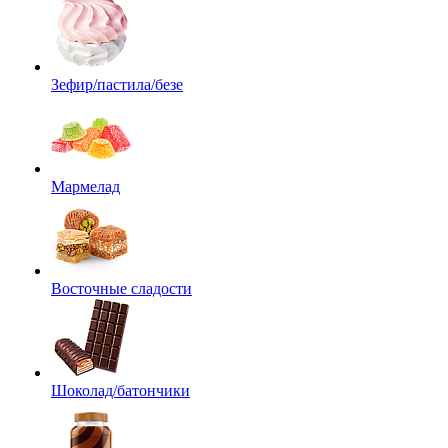
Зефир/пастила/безе
Мармелад
Восточные сладости
Шоколад/батончики