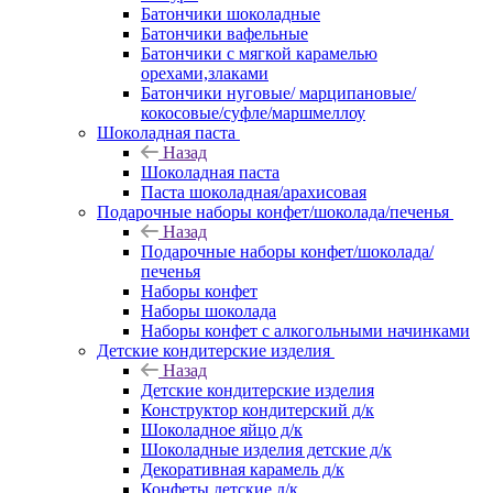
Батончики шоколадные
Батончики вафельные
Батончики с мягкой карамелью
орехами,злаками
Батончики нуговые/ марципановые/
кокосовые/суфле/маршмеллоу
Шоколадная паста
Назад
Шоколадная паста
Паста шоколадная/арахисовая
Подарочные наборы конфет/шоколада/печенья
Назад
Подарочные наборы конфет/шоколада/
печенья
Наборы конфет
Наборы шоколада
Наборы конфет с алкогольными начинками
Детские кондитерские изделия
Назад
Детские кондитерские изделия
Конструктор кондитерский д/к
Шоколадное яйцо д/к
Шоколадные изделия детские д/к
Декоративная карамель д/к
Конфеты детские д/к