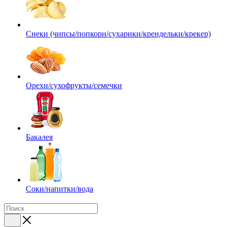
Снеки (чипсы/попкорн/сухарики/крендельки/крекер)
Орехи/сухофрукты/семечки
Бакалея
Соки/напитки/вода