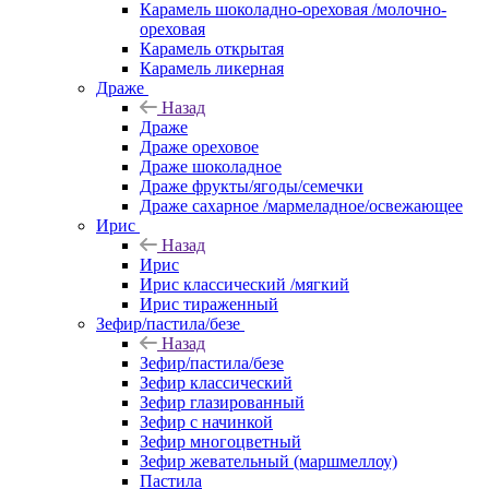
Карамель шоколадно-ореховая /молочно-
ореховая
Карамель открытая
Карамель ликерная
Драже
Назад
Драже
Драже ореховое
Драже шоколадное
Драже фрукты/ягоды/семечки
Драже сахарное /мармеладное/освежающее
Ирис
Назад
Ирис
Ирис классический /мягкий
Ирис тираженный
Зефир/пастила/безе
Назад
Зефир/пастила/безе
Зефир классический
Зефир глазированный
Зефир с начинкой
Зефир многоцветный
Зефир жевательный (маршмеллоу)
Пастила