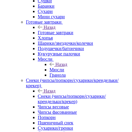
Сушки
Баранки
Сухари
Мини сухари
Готовые завтраки
Назад
Готовые завтраки
Хлопья
Шарики/звездочки/колечки
Подушечки/батончики
Кукурузные палочки
Мюсли
Назад
Мюсли
Гранола
Снеки (чипсы/попкорн/сухарики/крендельки/
крекер)
Назад
Снеки (чипсы/попкорн/сухарики/
крендельки/крекер)
Чипсы весовые
Чипсы фасованные
Попкорн
Пшеничный снек
Сухарики/гренки