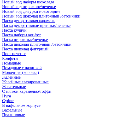
Новый год наборы шоколада
Новый год пирожное/печенье
Новый год фигурки новогодние
Новый год шоколад плиточный /батончики
Пасха декоративная карамель
Пасха декоративные пряники/печенье
Пасха куличи
Пасха наборы конфет
Пасха пирожные/печенье
Пасха шоколад плиточный /батончики
Пасха шоколад фигурный
Пост печенье
Конфеты
Помадные
Помадные с начинкой
Молочные (коровка)
Желейные
Желейные глазированные
Жевательные
С мягкой карамелью/тоффи
Нуга
Суфле
В вафельном корпусе
Вафельные
Пралиновые