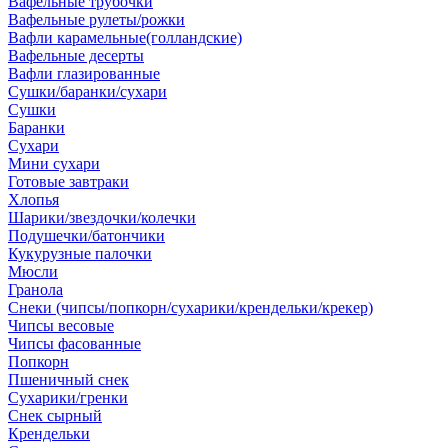
Вафельные трубочки
Вафельные рулеты/рожки
Вафли карамельные(голландские)
Вафельные десерты
Вафли глазированные
Сушки/баранки/сухари
Сушки
Баранки
Сухари
Мини сухари
Готовые завтраки
Хлопья
Шарики/звездочки/колечки
Подушечки/батончики
Кукурузные палочки
Мюсли
Гранола
Снеки (чипсы/попкорн/сухарики/крендельки/крекер)
Чипсы весовые
Чипсы фасованные
Попкорн
Пшеничный снек
Сухарики/гренки
Снек сырный
Крендельки