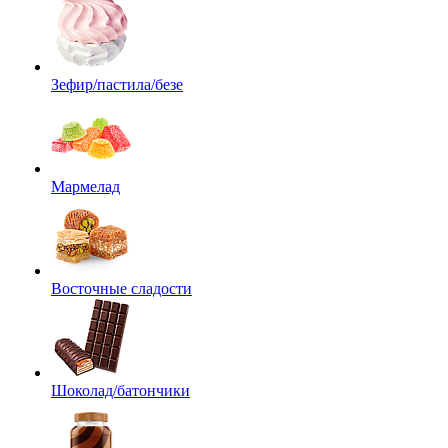
Зефир/пастила/безе
Мармелад
Восточные сладости
Шоколад/батончики