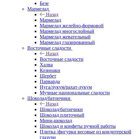
Безе
Мармелад
Назад
Мармелад
Мармелад желейно-формовой
Мармелад многослойный
Мармелад жевательный
Мармелад глазированный
Восточные сладости
Назад
Восточные сладости
Халва
Козинаки
Щербет
Парварда
Нуга/лукум/рахат-лукум
Мучные национальные сладости
Шоколад/батончики
Назад
Шоколад/батончики
Шоколад плиточный
Мини-шоколад
Шоколад и конфеты ручной работы
Плитка /фигурки весовые из кондитерской
глазури