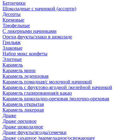
Батончики
Шоколадные с начинкой (ассорти)
Десерты
Кремовые
Трюфельные
С ликерными начинками
Орехи,фрукты/злаки в шоколаде
Грильяж
Злаковые
Набор микс конфеты
Элитные
Карамель
Карамель мини
Карамель леденцовая
Карамель помадная/с молочной начинкой
Карамель с фруктово-ягодной /желейной начинкой
Карамель глазированная/в какао
Карамель шоколадно-ореховая /молочно-ореховая
Карамель открытая
Карамель ликерная
Драже
Драже ореховое
Драже шоколадное
Драже фрукты/ягоды/семечки
Драже сахарное /мармеладное/освежающее