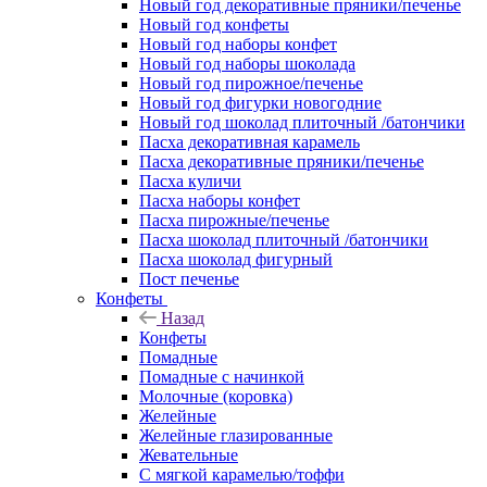
Новый год декоративные пряники/печенье
Новый год конфеты
Новый год наборы конфет
Новый год наборы шоколада
Новый год пирожное/печенье
Новый год фигурки новогодние
Новый год шоколад плиточный /батончики
Пасха декоративная карамель
Пасха декоративные пряники/печенье
Пасха куличи
Пасха наборы конфет
Пасха пирожные/печенье
Пасха шоколад плиточный /батончики
Пасха шоколад фигурный
Пост печенье
Конфеты
Назад
Конфеты
Помадные
Помадные с начинкой
Молочные (коровка)
Желейные
Желейные глазированные
Жевательные
С мягкой карамелью/тоффи