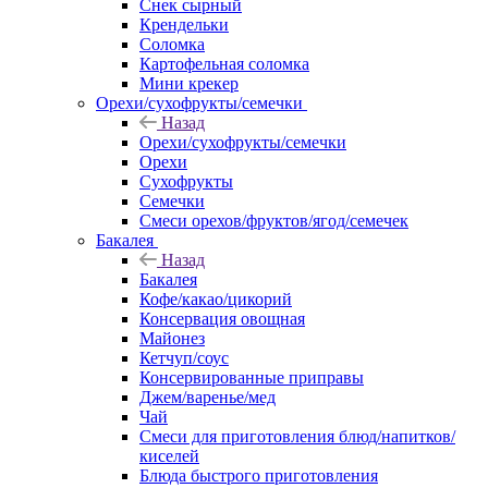
Снек сырный
Крендельки
Соломка
Картофельная соломка
Мини крекер
Орехи/сухофрукты/семечки
Назад
Орехи/сухофрукты/семечки
Орехи
Сухофрукты
Семечки
Смеси орехов/фруктов/ягод/семечек
Бакалея
Назад
Бакалея
Кофе/какао/цикорий
Консервация овощная
Майонез
Кетчуп/соус
Консервированные приправы
Джем/варенье/мед
Чай
Смеси для приготовления блюд/напитков/
киселей
Блюда быстрого приготовления