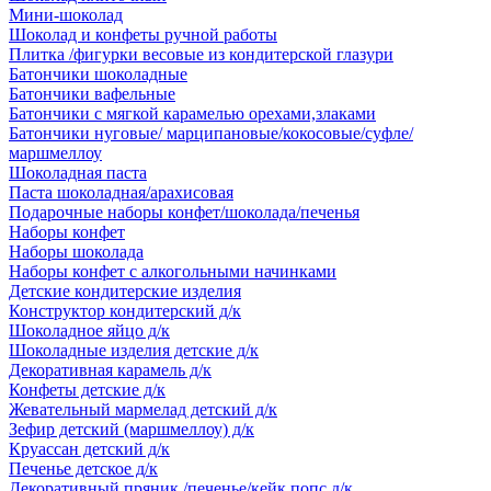
Мини-шоколад
Шоколад и конфеты ручной работы
Плитка /фигурки весовые из кондитерской глазури
Батончики шоколадные
Батончики вафельные
Батончики с мягкой карамелью орехами,злаками
Батончики нуговые/ марципановые/кокосовые/суфле/
маршмеллоу
Шоколадная паста
Паста шоколадная/арахисовая
Подарочные наборы конфет/шоколада/печенья
Наборы конфет
Наборы шоколада
Наборы конфет с алкогольными начинками
Детские кондитерские изделия
Конструктор кондитерский д/к
Шоколадное яйцо д/к
Шоколадные изделия детские д/к
Декоративная карамель д/к
Конфеты детские д/к
Жевательный мармелад детский д/к
Зефир детский (маршмеллоу) д/к
Круассан детский д/к
Печенье детское д/к
Декоративный пряник /печенье/кейк попс д/к