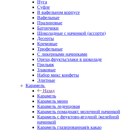
Нуга
Суфле
В вафельном корпусе
Вафельные
Пралиновые
Батончики
Шоколадные с начинкой (ассорти)
Десерты
Кремовые
Трюфельные
С ликерными начинками
Орехи,фрукты/злаки в шоколаде
Грильяж
Злаковые
Набор микс конфеты
Элитные
Карамель
Назад
Карамель
Карамель мини
Карамель леденцовая
Карамель помадная/с молочной начинкой
Карамель с фруктово-ягодной /желейной
начинкой
Карамель глазированная/в какао