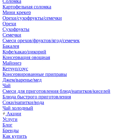
Соломка
Картофельная соломка
Мини крекер
Орехи/сухофрукты/семечки
Орехи
Сухофрукты
Семечки
Смеси орехов/фруктов/ягод/семечек
Бакалея
Кофе/какао/цикорий
Консервация овощная
Майонез
Кетчуп/соус
Консервированные приправы
Джем/варенье/мед
Чай
Смеси для приготовления блюд/напитков/киселей
Блюда быстрого приготовления
Соки/напитки/вода
Чай холодный
Акции
Услуги
Блог
Бренды
Как купить