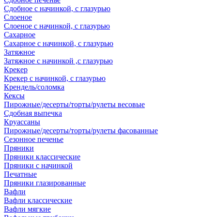
Сдобное с начинкой, с глазурью
Слоеное
Слоеное с начинкой, с глазурью
Сахарное
Сахарное с начинкой, с глазурью
Затяжное
Затяжное с начинкой ,с глазурью
Крекер
Крекер с начинкой, с глазурью
Крендель/соломка
Кексы
Пирожные/десерты/торты/рулеты весовые
Сдобная выпечка
Круассаны
Пирожные/десерты/торты/рулеты фасованные
Сезонное печенье
Пряники
Пряники классические
Пряники с начинкой
Печатные
Пряники глазированные
Вафли
Вафли классические
Вафли мягкие