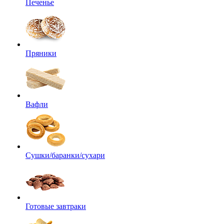
Печенье
Пряники
Вафли
Сушки/баранки/сухари
Готовые завтраки