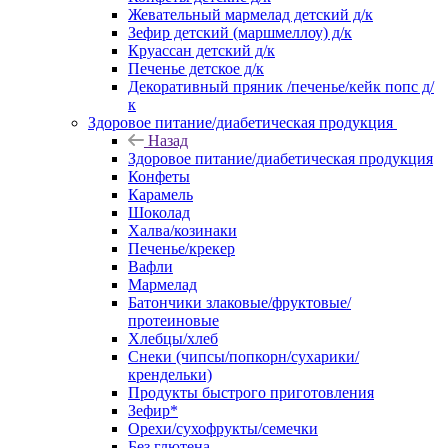
Жевательный мармелад детский д/к
Зефир детский (маршмеллоу) д/к
Круассан детский д/к
Печенье детское д/к
Декоративный пряник /печенье/кейк попс д/
к
Здоровое питание/диабетическая продукция
Назад
Здоровое питание/диабетическая продукция
Конфеты
Карамель
Шоколад
Халва/козинаки
Печенье/крекер
Вафли
Мармелад
Батончики злаковые/фруктовые/
протеиновые
Хлебцы/хлеб
Снеки (чипсы/попкорн/сухарики/
крендельки)
Продукты быстрого приготовления
Зефир*
Орехи/сухофрукты/семечки
Без глютена