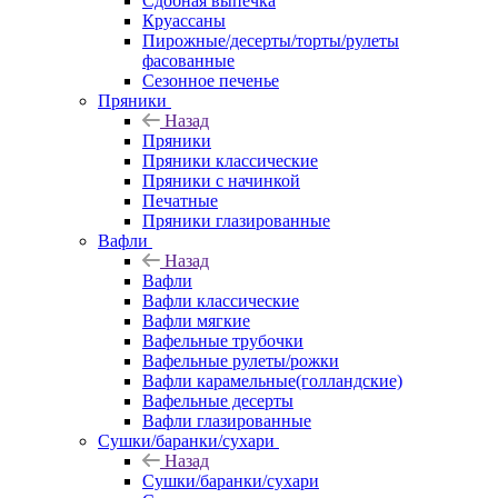
Сдобная выпечка
Круассаны
Пирожные/десерты/торты/рулеты
фасованные
Сезонное печенье
Пряники
Назад
Пряники
Пряники классические
Пряники с начинкой
Печатные
Пряники глазированные
Вафли
Назад
Вафли
Вафли классические
Вафли мягкие
Вафельные трубочки
Вафельные рулеты/рожки
Вафли карамельные(голландские)
Вафельные десерты
Вафли глазированные
Сушки/баранки/сухари
Назад
Сушки/баранки/сухари