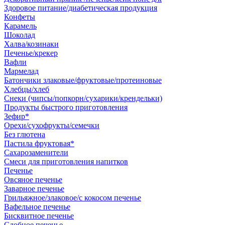
Здоровое питание/диабетическая продукция
Конфеты
Карамель
Шоколад
Халва/козинаки
Печенье/крекер
Вафли
Мармелад
Батончики злаковые/фруктовые/протеиновые
Хлебцы/хлеб
Снеки (чипсы/попкорн/сухарики/крендельки)
Продукты быстрого приготовления
Зефир*
Орехи/сухофрукты/семечки
Без глютена
Пастила фруктовая*
Сахарозаменители
Смеси для приготовления напитков
Печенье
Овсяное печенье
Заварное печенье
Грильяжное/злаковое/с кокосом печенье
Вафельное печенье
Бисквитное печенье
Сдобное печенье