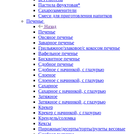
Пастила фруктовая*
Сахарозаменители
Смеси для приготовления напитков
Печенье
Назад
Печенье
Овсяное печенье
Заварное печенье
Грильяжное/злаковое/с кокосом печенье
Вафельное печенье
Бисквитное печенье
Сдобное печенье
Сдобное с начинкой, с глазурью
Слоеное
Слоеное с начинкой, с глазурью
Сахарное
Сахарное с начинкой, с глазурью
Затяжное
Затяжное с начинкой ,с глазурью
Крекер
Крекер с начинкой, с глазурью
Крендель/соломка
Кексы
Пирожные/десерты/торты/рулеты весовые