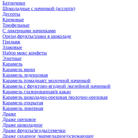
Батончики
Шоколадные с начинкой (ассорти)
Десерты
Кремовые
Трюфельные
С ликерными начинками
Орехи,фрукты/злаки в шоколаде
Грильяж
Злаковые
Набор микс конфеты
Элитные
Карамель
Карамель мини
Карамель леденцовая
Карамель помадная/с молочной начинкой
Карамель с фруктово-ягодной /желейной начинкой
Карамель глазированная/в какао
Карамель шоколадно-ореховая /молочно-ореховая
Карамель открытая
Карамель ликерная
Драже
Драже ореховое
Драже шоколадное
Драже фрукты/ягоды/семечки
Драже сахарное /мармеладное/освежающее