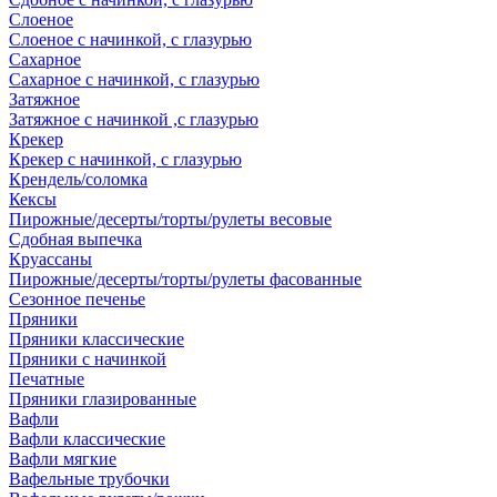
Слоеное
Слоеное с начинкой, с глазурью
Сахарное
Сахарное с начинкой, с глазурью
Затяжное
Затяжное с начинкой ,с глазурью
Крекер
Крекер с начинкой, с глазурью
Крендель/соломка
Кексы
Пирожные/десерты/торты/рулеты весовые
Сдобная выпечка
Круассаны
Пирожные/десерты/торты/рулеты фасованные
Сезонное печенье
Пряники
Пряники классические
Пряники с начинкой
Печатные
Пряники глазированные
Вафли
Вафли классические
Вафли мягкие
Вафельные трубочки