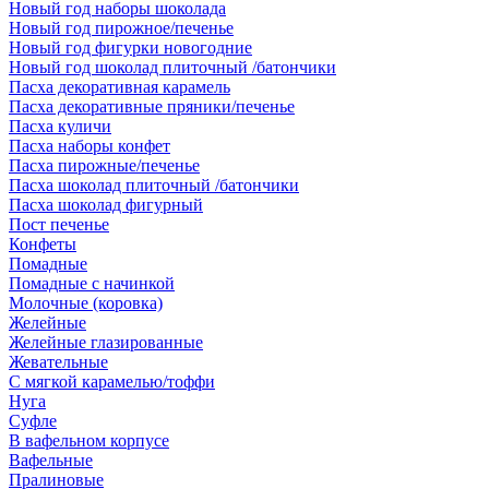
Новый год наборы шоколада
Новый год пирожное/печенье
Новый год фигурки новогодние
Новый год шоколад плиточный /батончики
Пасха декоративная карамель
Пасха декоративные пряники/печенье
Пасха куличи
Пасха наборы конфет
Пасха пирожные/печенье
Пасха шоколад плиточный /батончики
Пасха шоколад фигурный
Пост печенье
Конфеты
Помадные
Помадные с начинкой
Молочные (коровка)
Желейные
Желейные глазированные
Жевательные
С мягкой карамелью/тоффи
Нуга
Суфле
В вафельном корпусе
Вафельные
Пралиновые