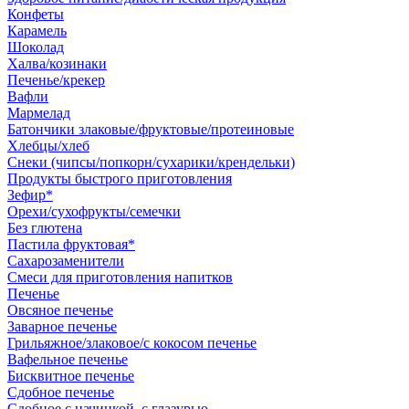
Конфеты
Карамель
Шоколад
Халва/козинаки
Печенье/крекер
Вафли
Мармелад
Батончики злаковые/фруктовые/протеиновые
Хлебцы/хлеб
Снеки (чипсы/попкорн/сухарики/крендельки)
Продукты быстрого приготовления
Зефир*
Орехи/сухофрукты/семечки
Без глютена
Пастила фруктовая*
Сахарозаменители
Смеси для приготовления напитков
Печенье
Овсяное печенье
Заварное печенье
Грильяжное/злаковое/с кокосом печенье
Вафельное печенье
Бисквитное печенье
Сдобное печенье
Сдобное с начинкой, с глазурью