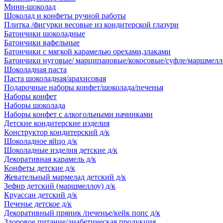
Мини-шоколад
Шоколад и конфеты ручной работы
Плитка /фигурки весовые из кондитерской глазури
Батончики шоколадные
Батончики вафельные
Батончики с мягкой карамелью орехами,злаками
Батончики нуговые/ марципановые/кокосовые/суфле/маршмелл
Шоколадная паста
Паста шоколадная/арахисовая
Подарочные наборы конфет/шоколада/печенья
Наборы конфет
Наборы шоколада
Наборы конфет с алкогольными начинками
Детские кондитерские изделия
Конструктор кондитерский д/к
Шоколадное яйцо д/к
Шоколадные изделия детские д/к
Декоративная карамель д/к
Конфеты детские д/к
Жевательный мармелад детский д/к
Зефир детский (маршмеллоу) д/к
Круассан детский д/к
Печенье детское д/к
Декоративный пряник /печенье/кейк попс д/к
Здоровое питание/диабетическая продукция