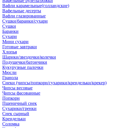
Вафельные рулеты/рожки
Вафли карамельные(голландские)
Вафельные десерты
Вафли глазированные
Сушки/баранки/сухари
Сушки
Баранки
Сухари
Мини сухари
Готовые завтраки
Хлопья
Шарики/звездочки/колечки
Подушечки/батончики
Кукурузные палочки
Мюсли
Гранола
Снеки (чипсы/попкорн/сухарики/крендельки/крекер)
Чипсы весовые
Чипсы фасованные
Попкорн
Пшеничный снек
Сухарики/гренки
Снек сырный
Крендельки
Соломка