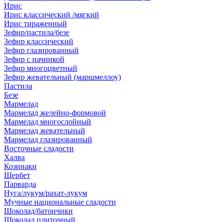
Ирис
Ирис классический /мягкий
Ирис тираженный
Зефир/пастила/безе
Зефир классический
Зефир глазированный
Зефир с начинкой
Зефир многоцветный
Зефир жевательный (маршмеллоу)
Пастила
Безе
Мармелад
Мармелад желейно-формовой
Мармелад многослойный
Мармелад жевательный
Мармелад глазированный
Восточные сладости
Халва
Козинаки
Щербет
Парварда
Нуга/лукум/рахат-лукум
Мучные национальные сладости
Шоколад/батончики
Шоколад плиточный