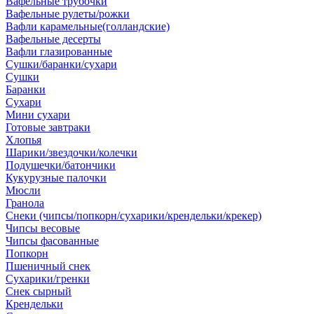
Вафельные трубочки
Вафельные рулеты/рожки
Вафли карамельные(голландские)
Вафельные десерты
Вафли глазированные
Сушки/баранки/сухари
Сушки
Баранки
Сухари
Мини сухари
Готовые завтраки
Хлопья
Шарики/звездочки/колечки
Подушечки/батончики
Кукурузные палочки
Мюсли
Гранола
Снеки (чипсы/попкорн/сухарики/крендельки/крекер)
Чипсы весовые
Чипсы фасованные
Попкорн
Пшеничный снек
Сухарики/гренки
Снек сырный
Крендельки