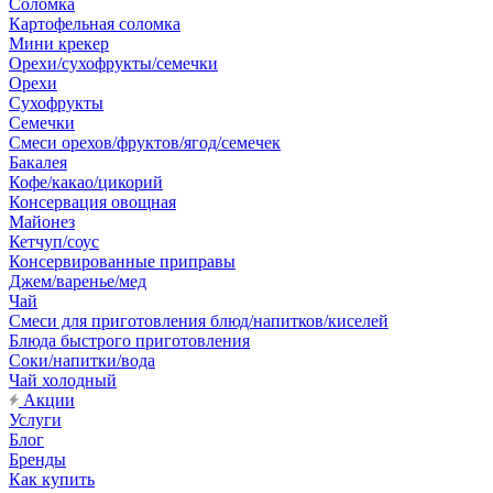
Соломка
Картофельная соломка
Мини крекер
Орехи/сухофрукты/семечки
Орехи
Сухофрукты
Семечки
Смеси орехов/фруктов/ягод/семечек
Бакалея
Кофе/какао/цикорий
Консервация овощная
Майонез
Кетчуп/соус
Консервированные приправы
Джем/варенье/мед
Чай
Смеси для приготовления блюд/напитков/киселей
Блюда быстрого приготовления
Соки/напитки/вода
Чай холодный
Акции
Услуги
Блог
Бренды
Как купить