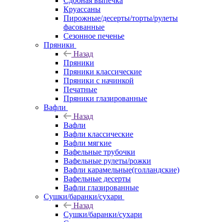
Сдобная выпечка
Круассаны
Пирожные/десерты/торты/рулеты
фасованные
Сезонное печенье
Пряники
Назад
Пряники
Пряники классические
Пряники с начинкой
Печатные
Пряники глазированные
Вафли
Назад
Вафли
Вафли классические
Вафли мягкие
Вафельные трубочки
Вафельные рулеты/рожки
Вафли карамельные(голландские)
Вафельные десерты
Вафли глазированные
Сушки/баранки/сухари
Назад
Сушки/баранки/сухари