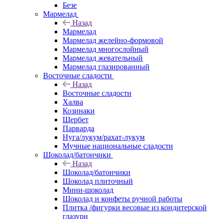
Безе
Мармелад
Назад
Мармелад
Мармелад желейно-формовой
Мармелад многослойный
Мармелад жевательный
Мармелад глазированный
Восточные сладости
Назад
Восточные сладости
Халва
Козинаки
Щербет
Парварда
Нуга/лукум/рахат-лукум
Мучные национальные сладости
Шоколад/батончики
Назад
Шоколад/батончики
Шоколад плиточный
Мини-шоколад
Шоколад и конфеты ручной работы
Плитка /фигурки весовые из кондитерской
глазури