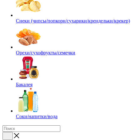
Снеки (чипсы/попкорн/сухарики/крендельки/крекер)
Орехи/сухофрукты/семечки
Бакалея
Соки/напитки/вода