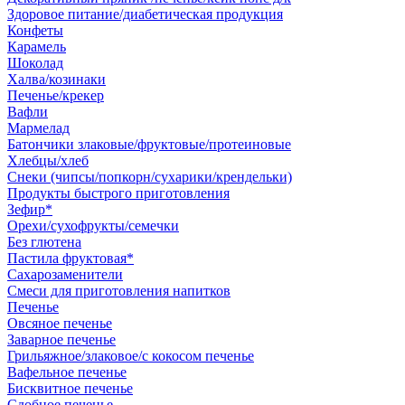
Здоровое питание/диабетическая продукция
Конфеты
Карамель
Шоколад
Халва/козинаки
Печенье/крекер
Вафли
Мармелад
Батончики злаковые/фруктовые/протеиновые
Хлебцы/хлеб
Снеки (чипсы/попкорн/сухарики/крендельки)
Продукты быстрого приготовления
Зефир*
Орехи/сухофрукты/семечки
Без глютена
Пастила фруктовая*
Сахарозаменители
Смеси для приготовления напитков
Печенье
Овсяное печенье
Заварное печенье
Грильяжное/злаковое/с кокосом печенье
Вафельное печенье
Бисквитное печенье
Сдобное печенье