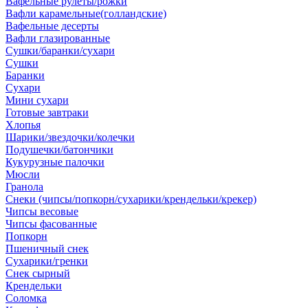
Вафельные рулеты/рожки
Вафли карамельные(голландские)
Вафельные десерты
Вафли глазированные
Сушки/баранки/сухари
Сушки
Баранки
Сухари
Мини сухари
Готовые завтраки
Хлопья
Шарики/звездочки/колечки
Подушечки/батончики
Кукурузные палочки
Мюсли
Гранола
Снеки (чипсы/попкорн/сухарики/крендельки/крекер)
Чипсы весовые
Чипсы фасованные
Попкорн
Пшеничный снек
Сухарики/гренки
Снек сырный
Крендельки
Соломка