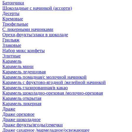
Батончики
Шоколадные с начинкой (ассорти)
Десерты
Кремовые
Трюфельные
С ликерными начинками
Орехи,фрукты/злаки в шоколаде
Грильяж
Злаковые
Набор микс конфеты
Элитные
Карамель
Карамель мини
Карамель леденцовая
Карамель помадная/с молочной начинкой
Карамель с фруктово-ягодной /желейной начинкой
Карамель глазированная/в какао
Карамель шоколадно-ореховая /молочно-ореховая
Карамель открытая
Карамель ликерная
Драже
Драже ореховое
Драже шоколадное
Драже фрукты/ягоды/семечки
Драже сахарное /мармеладное/освежающее