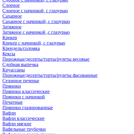
Слоеное
Слоеное с начинкой, с глазурью
Сахарное
Сахарное с начинкой, с глазурью
Затяжное
Затяжное с начинкой ,с глазурью
Крекер
Крекер с начинкой, с глазурью
Крендель/соломка
Кексы
Пирожные/десерты/торты/рулеты весовые
Сдобная выпечка
Круассаны
Пирожные/десерты/торты/рулеты фасованные
Сезонное печенье
Пряники
Пряники классические
Пряники с начинкой
Печатные
Пряники глазированные
Вафли
Вафли классические
Вафли мягкие
Вафельные трубочки