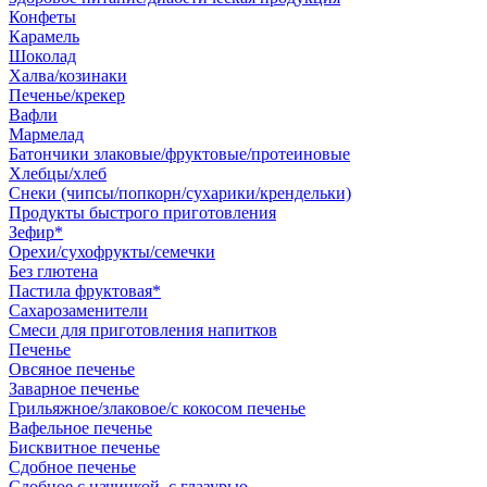
Конфеты
Карамель
Шоколад
Халва/козинаки
Печенье/крекер
Вафли
Мармелад
Батончики злаковые/фруктовые/протеиновые
Хлебцы/хлеб
Снеки (чипсы/попкорн/сухарики/крендельки)
Продукты быстрого приготовления
Зефир*
Орехи/сухофрукты/семечки
Без глютена
Пастила фруктовая*
Сахарозаменители
Смеси для приготовления напитков
Печенье
Овсяное печенье
Заварное печенье
Грильяжное/злаковое/с кокосом печенье
Вафельное печенье
Бисквитное печенье
Сдобное печенье
Сдобное с начинкой, с глазурью