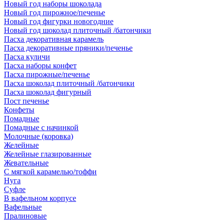
Новый год наборы шоколада
Новый год пирожное/печенье
Новый год фигурки новогодние
Новый год шоколад плиточный /батончики
Пасха декоративная карамель
Пасха декоративные пряники/печенье
Пасха куличи
Пасха наборы конфет
Пасха пирожные/печенье
Пасха шоколад плиточный /батончики
Пасха шоколад фигурный
Пост печенье
Конфеты
Помадные
Помадные с начинкой
Молочные (коровка)
Желейные
Желейные глазированные
Жевательные
С мягкой карамелью/тоффи
Нуга
Суфле
В вафельном корпусе
Вафельные
Пралиновые