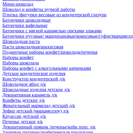
Мини-шоколад
Шоколад и конфеты ручной работы
Плитка /фигурки весовые из кондитерской глазури
Батончики шоколадные
Батончики вафельные
Батончики с мягкой карамелью орехами,злаками
Батончики нуговые/ марципановые/кокосовые/суфле/маршмелл
Шоколадная паста
Паста шоколадная/арахисовая
Подарочные наборы конфет/шоколада/печенья
Наборы конфет
Наборы шоколада
Наборы конфет с алкогольными начинками
Детские кондитерские изделия
Конструктор кондитерский д/к
Шоколадное яйцо д/к
Шоколадные изделия детские д/к
Декоративная карамель д/к
Конфеты детские д/к
Жевательный мармелад детский д/к
Зефир детский (маршмеллоу) д/к
Круассан детский д/к
Печенье детское д/к
Декоративный пряник /печенье/кейк попс д/к
Здоровое питание/диабетическая продукция