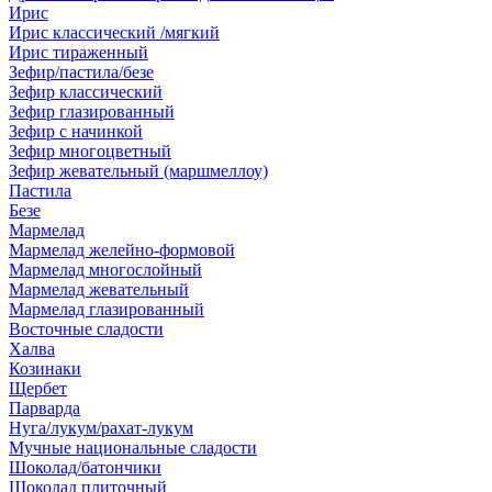
Ирис
Ирис классический /мягкий
Ирис тираженный
Зефир/пастила/безе
Зефир классический
Зефир глазированный
Зефир с начинкой
Зефир многоцветный
Зефир жевательный (маршмеллоу)
Пастила
Безе
Мармелад
Мармелад желейно-формовой
Мармелад многослойный
Мармелад жевательный
Мармелад глазированный
Восточные сладости
Халва
Козинаки
Щербет
Парварда
Нуга/лукум/рахат-лукум
Мучные национальные сладости
Шоколад/батончики
Шоколад плиточный