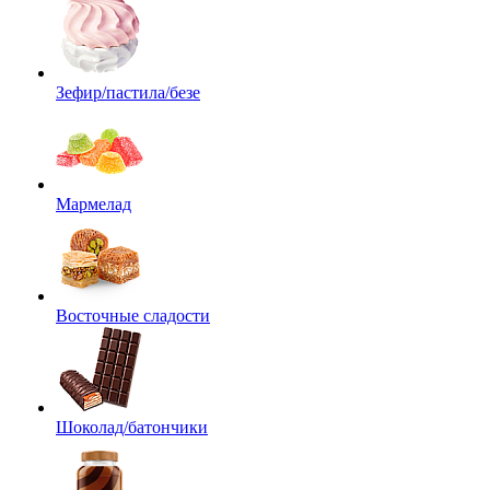
Зефир/пастила/безе
Мармелад
Восточные сладости
Шоколад/батончики