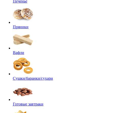
Печенье
Пряники
Вафли
Сушки/баранки/сухари
Готовые завтраки