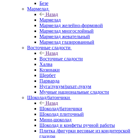
Безе
Мармелад
Назад
Мармелад
Мармелад желейно-формовой
Мармелад многослойный
Мармелад жевательный
Мармелад глазированный
Восточные сладости
Назад
Восточные сладости
Халва
Козинаки
Щербет
Парварда
Нуга/лукум/рахат-лукум
Мучные национальные сладости
Шоколад/батончики
Назад
Шоколад/батончики
Шоколад плиточный
Мини-шоколад
Шоколад и конфеты ручной работы
Плитка /фигурки весовые из кондитерской
глазури