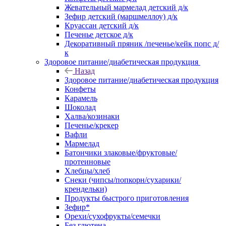
Жевательный мармелад детский д/к
Зефир детский (маршмеллоу) д/к
Круассан детский д/к
Печенье детское д/к
Декоративный пряник /печенье/кейк попс д/
к
Здоровое питание/диабетическая продукция
Назад
Здоровое питание/диабетическая продукция
Конфеты
Карамель
Шоколад
Халва/козинаки
Печенье/крекер
Вафли
Мармелад
Батончики злаковые/фруктовые/
протеиновые
Хлебцы/хлеб
Снеки (чипсы/попкорн/сухарики/
крендельки)
Продукты быстрого приготовления
Зефир*
Орехи/сухофрукты/семечки
Без глютена