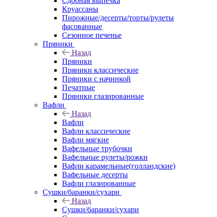
Сдобная выпечка
Круассаны
Пирожные/десерты/торты/рулеты
фасованные
Сезонное печенье
Пряники
Назад
Пряники
Пряники классические
Пряники с начинкой
Печатные
Пряники глазированные
Вафли
Назад
Вафли
Вафли классические
Вафли мягкие
Вафельные трубочки
Вафельные рулеты/рожки
Вафли карамельные(голландские)
Вафельные десерты
Вафли глазированные
Сушки/баранки/сухари
Назад
Сушки/баранки/сухари