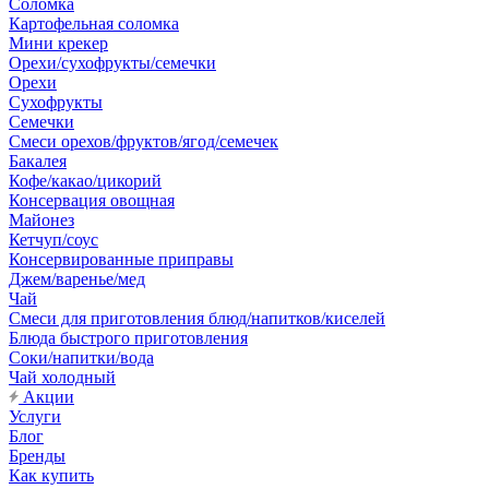
Соломка
Картофельная соломка
Мини крекер
Орехи/сухофрукты/семечки
Орехи
Сухофрукты
Семечки
Смеси орехов/фруктов/ягод/семечек
Бакалея
Кофе/какао/цикорий
Консервация овощная
Майонез
Кетчуп/соус
Консервированные приправы
Джем/варенье/мед
Чай
Смеси для приготовления блюд/напитков/киселей
Блюда быстрого приготовления
Соки/напитки/вода
Чай холодный
Акции
Услуги
Блог
Бренды
Как купить