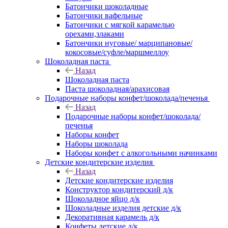
Батончики шоколадные
Батончики вафельные
Батончики с мягкой карамелью
орехами,злаками
Батончики нуговые/ марципановые/
кокосовые/суфле/маршмеллоу
Шоколадная паста
Назад
Шоколадная паста
Паста шоколадная/арахисовая
Подарочные наборы конфет/шоколада/печенья
Назад
Подарочные наборы конфет/шоколада/
печенья
Наборы конфет
Наборы шоколада
Наборы конфет с алкогольными начинками
Детские кондитерские изделия
Назад
Детские кондитерские изделия
Конструктор кондитерский д/к
Шоколадное яйцо д/к
Шоколадные изделия детские д/к
Декоративная карамель д/к
Конфеты детские д/к