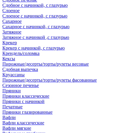
Сдобное с начинкой, с глазурью
Слоеное
Слоеное с начинкой, с глазурью
Сахарное
Сахарное с начинкой, с глазурью
Затяжное
Затяжное с начинкой ,с глазурью
Крекер
Крекер с начинкой, с глазурью
Крендель/соломка
Кексы
Пирожные/десерты/торты/рулеты весовые
Сдобная выпечка
Круассаны
Пирожные/десерты/торты/рулеты фасованные
Сезонное печенье
Пряники
Пряники классические
Пряники с начинкой
Печатные
Пряники глазированные
Вафли
Вафли классические
Вафли мягкие