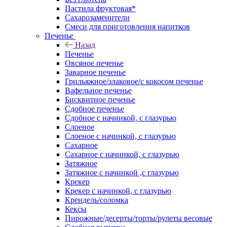
Пастила фруктовая*
Сахарозаменители
Смеси для приготовления напитков
Печенье
Назад
Печенье
Овсяное печенье
Заварное печенье
Грильяжное/злаковое/с кокосом печенье
Вафельное печенье
Бисквитное печенье
Сдобное печенье
Сдобное с начинкой, с глазурью
Слоеное
Слоеное с начинкой, с глазурью
Сахарное
Сахарное с начинкой, с глазурью
Затяжное
Затяжное с начинкой ,с глазурью
Крекер
Крекер с начинкой, с глазурью
Крендель/соломка
Кексы
Пирожные/десерты/торты/рулеты весовые