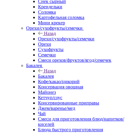
Снек сырный
Крендельки
Соломка
Картофельная соломка
Мини крекер
Орехи/сухофрукты/семечки
Назад
Орехи/сухофрукты/семечки
Орехи
Сухофрукты
Семечки
Смеси орехов/фруктов/ягод/семечек
Бакалея
Назад
Бакалея
Кофе/какао/цикорий
Консервация овощная
Майонез
Кетчуп/соус
Консервированные приправы
Джем/варенье/мед
Чай
Смеси для приготовления блюд/напитков/
киселей
Блюда быстрого приготовления