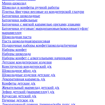
Мини-шоколад
Шоколад и конфеты ручной работы
Плитка /фигурки весовые из кондитерской глазури
Батончики шоколадные
Батончики вафельные
Батончики с мягкой карамелью орехами,злаками
Батончики нуговые/ марципановые/кокосовые/суфле/
маршмеллоу
Шоколадная паста
Паста шоколадная/арахисовая
Подарочные наборы конфет/шоколада/печенья
Наборы конфет
Наборы шоколада
Наборы конфет с алкогольными начинками
Детские кондитерские изделия
Конструктор кондитерский д/к
Шоколадное яйцо д/к
Шоколадные изделия детские д/к
Декоративная карамель д/к
Конфеты детские д/к
Жевательный мармелад детский д/к
Зефир детский (маршмеллоу) д/к
Круассан детский д/к
Печенье детское д/к
Декоративный пряник /печенье/кейк попс д/к