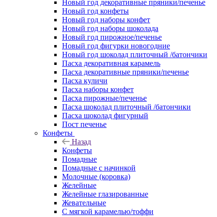
Новый год декоративные пряники/печенье
Новый год конфеты
Новый год наборы конфет
Новый год наборы шоколада
Новый год пирожное/печенье
Новый год фигурки новогодние
Новый год шоколад плиточный /батончики
Пасха декоративная карамель
Пасха декоративные пряники/печенье
Пасха куличи
Пасха наборы конфет
Пасха пирожные/печенье
Пасха шоколад плиточный /батончики
Пасха шоколад фигурный
Пост печенье
Конфеты
Назад
Конфеты
Помадные
Помадные с начинкой
Молочные (коровка)
Желейные
Желейные глазированные
Жевательные
С мягкой карамелью/тоффи