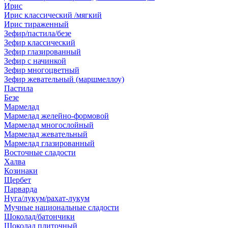
Ирис
Ирис классический /мягкий
Ирис тираженный
Зефир/пастила/безе
Зефир классический
Зефир глазированный
Зефир с начинкой
Зефир многоцветный
Зефир жевательный (маршмеллоу)
Пастила
Безе
Мармелад
Мармелад желейно-формовой
Мармелад многослойный
Мармелад жевательный
Мармелад глазированный
Восточные сладости
Халва
Козинаки
Щербет
Парварда
Нуга/лукум/рахат-лукум
Мучные национальные сладости
Шоколад/батончики
Шоколад плиточный