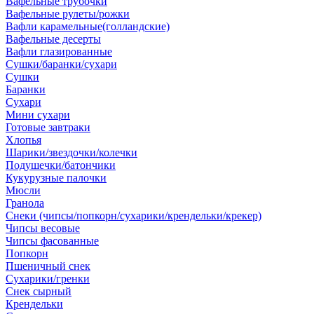
Вафельные трубочки
Вафельные рулеты/рожки
Вафли карамельные(голландские)
Вафельные десерты
Вафли глазированные
Сушки/баранки/сухари
Сушки
Баранки
Сухари
Мини сухари
Готовые завтраки
Хлопья
Шарики/звездочки/колечки
Подушечки/батончики
Кукурузные палочки
Мюсли
Гранола
Снеки (чипсы/попкорн/сухарики/крендельки/крекер)
Чипсы весовые
Чипсы фасованные
Попкорн
Пшеничный снек
Сухарики/гренки
Снек сырный
Крендельки