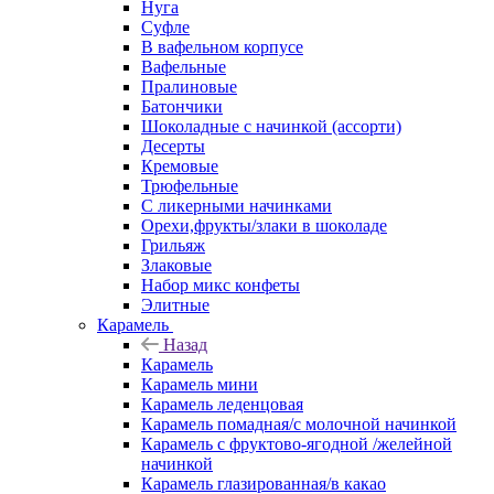
Нуга
Суфле
В вафельном корпусе
Вафельные
Пралиновые
Батончики
Шоколадные с начинкой (ассорти)
Десерты
Кремовые
Трюфельные
С ликерными начинками
Орехи,фрукты/злаки в шоколаде
Грильяж
Злаковые
Набор микс конфеты
Элитные
Карамель
Назад
Карамель
Карамель мини
Карамель леденцовая
Карамель помадная/с молочной начинкой
Карамель с фруктово-ягодной /желейной
начинкой
Карамель глазированная/в какао