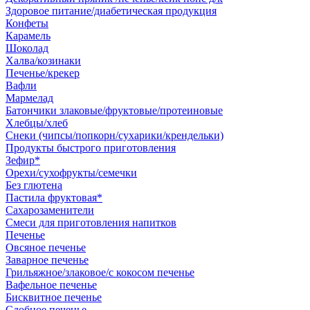
Здоровое питание/диабетическая продукция
Конфеты
Карамель
Шоколад
Халва/козинаки
Печенье/крекер
Вафли
Мармелад
Батончики злаковые/фруктовые/протеиновые
Хлебцы/хлеб
Снеки (чипсы/попкорн/сухарики/крендельки)
Продукты быстрого приготовления
Зефир*
Орехи/сухофрукты/семечки
Без глютена
Пастила фруктовая*
Сахарозаменители
Смеси для приготовления напитков
Печенье
Овсяное печенье
Заварное печенье
Грильяжное/злаковое/с кокосом печенье
Вафельное печенье
Бисквитное печенье
Сдобное печенье