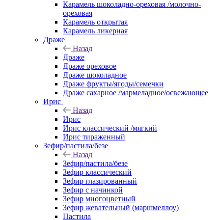
Карамель шоколадно-ореховая /молочно-
ореховая
Карамель открытая
Карамель ликерная
Драже
Назад
Драже
Драже ореховое
Драже шоколадное
Драже фрукты/ягоды/семечки
Драже сахарное /мармеладное/освежающее
Ирис
Назад
Ирис
Ирис классический /мягкий
Ирис тираженный
Зефир/пастила/безе
Назад
Зефир/пастила/безе
Зефир классический
Зефир глазированный
Зефир с начинкой
Зефир многоцветный
Зефир жевательный (маршмеллоу)
Пастила