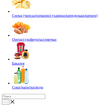
Снеки (чипсы/попкорн/сухарики/крендельки/крекер)
Орехи/сухофрукты/семечки
Бакалея
Соки/напитки/вода