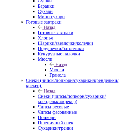
Сушки
Баранки
Сухари
Мини сухари
Готовые завтраки
Назад
Готовые завтраки
Хлопья
Шарики/звездочки/колечки
Подушечки/батончики
Кукурузные палочки
Мюсли
Назад
Мюсли
Гранола
Снеки (чипсы/попкорн/сухарики/крендельки/
крекер)
Назад
Снеки (чипсы/попкорн/сухарики/
крендельки/крекер)
Чипсы весовые
Чипсы фасованные
Попкорн
Пшеничный снек
Сухарики/гренки