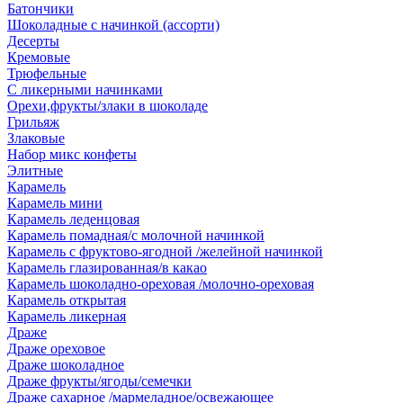
Батончики
Шоколадные с начинкой (ассорти)
Десерты
Кремовые
Трюфельные
С ликерными начинками
Орехи,фрукты/злаки в шоколаде
Грильяж
Злаковые
Набор микс конфеты
Элитные
Карамель
Карамель мини
Карамель леденцовая
Карамель помадная/с молочной начинкой
Карамель с фруктово-ягодной /желейной начинкой
Карамель глазированная/в какао
Карамель шоколадно-ореховая /молочно-ореховая
Карамель открытая
Карамель ликерная
Драже
Драже ореховое
Драже шоколадное
Драже фрукты/ягоды/семечки
Драже сахарное /мармеладное/освежающее