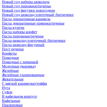
Новый год наборы шоколада
Новый год пирожное/печенье
Новый год фигурки новогодние
Новый год шоколад плиточный /батончики
Пасха декоративная карамель
Пасха декоративные пряники/печенье
Пасха куличи
Пасха наборы конфет
Пасха пирожные/печенье
Пасха шоколад плиточный /батончики
Пасха шоколад фигурный
Пост печенье
Конфеты
Помадные
Помадные с начинкой
Молочные (коровка)
Желейные
Желейные глазированные
Жевательные
С мягкой карамелью/тоффи
Нуга
Суфле
В вафельном корпусе
Вафельные
Пралиновые