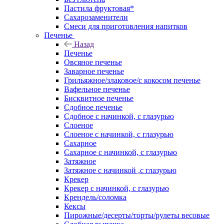
Пастила фруктовая*
Сахарозаменители
Смеси для приготовления напитков
Печенье
Назад
Печенье
Овсяное печенье
Заварное печенье
Грильяжное/злаковое/с кокосом печенье
Вафельное печенье
Бисквитное печенье
Сдобное печенье
Сдобное с начинкой, с глазурью
Слоеное
Слоеное с начинкой, с глазурью
Сахарное
Сахарное с начинкой, с глазурью
Затяжное
Затяжное с начинкой ,с глазурью
Крекер
Крекер с начинкой, с глазурью
Крендель/соломка
Кексы
Пирожные/десерты/торты/рулеты весовые