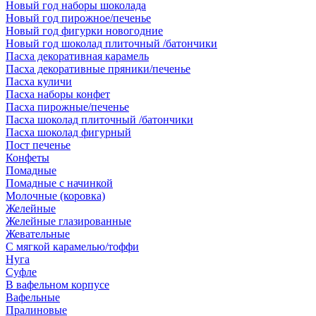
Новый год наборы шоколада
Новый год пирожное/печенье
Новый год фигурки новогодние
Новый год шоколад плиточный /батончики
Пасха декоративная карамель
Пасха декоративные пряники/печенье
Пасха куличи
Пасха наборы конфет
Пасха пирожные/печенье
Пасха шоколад плиточный /батончики
Пасха шоколад фигурный
Пост печенье
Конфеты
Помадные
Помадные с начинкой
Молочные (коровка)
Желейные
Желейные глазированные
Жевательные
С мягкой карамелью/тоффи
Нуга
Суфле
В вафельном корпусе
Вафельные
Пралиновые