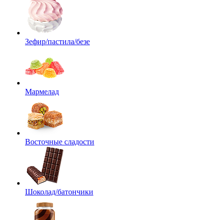
Зефир/пастила/безе
Мармелад
Восточные сладости
Шоколад/батончики