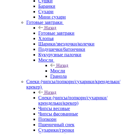
Сушки
Баранки
Сухари
Мини сухари
Готовые завтраки
Назад
Готовые завтраки
Хлопья
Шарики/звездочки/колечки
Подушечки/батончики
Кукурузные палочки
Мюсли
Назад
Мюсли
Гранола
Снеки (чипсы/попкорн/сухарики/крендельки/
крекер)
Назад
Снеки (чипсы/попкорн/сухарики/
крендельки/крекер)
Чипсы весовые
Чипсы фасованные
Попкорн
Пшеничный снек
Сухарики/гренки