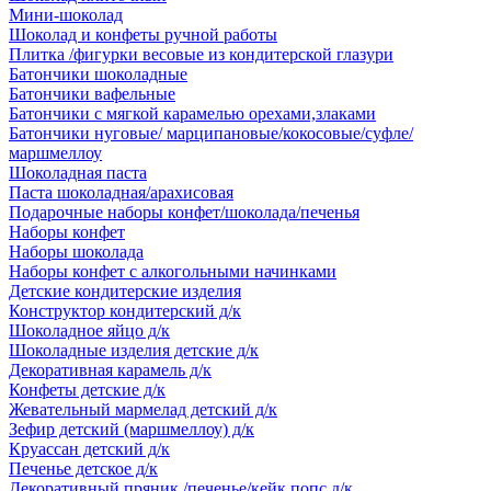
Мини-шоколад
Шоколад и конфеты ручной работы
Плитка /фигурки весовые из кондитерской глазури
Батончики шоколадные
Батончики вафельные
Батончики с мягкой карамелью орехами,злаками
Батончики нуговые/ марципановые/кокосовые/суфле/
маршмеллоу
Шоколадная паста
Паста шоколадная/арахисовая
Подарочные наборы конфет/шоколада/печенья
Наборы конфет
Наборы шоколада
Наборы конфет с алкогольными начинками
Детские кондитерские изделия
Конструктор кондитерский д/к
Шоколадное яйцо д/к
Шоколадные изделия детские д/к
Декоративная карамель д/к
Конфеты детские д/к
Жевательный мармелад детский д/к
Зефир детский (маршмеллоу) д/к
Круассан детский д/к
Печенье детское д/к
Декоративный пряник /печенье/кейк попс д/к