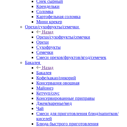
Снек сырный
Крендельки
Соломка
Картофельная соломка
Мини крекер
Орехи/сухофрукты/семечки
Назад
Орехи/сухофрукты/семечки
Орехи
Сухофрукты
Семечки
Смеси орехов/фруктов/ягод/семечек
Бакалея
Назад
Бакалея
Кофе/какао/цикорий
Консервация овощная
Майонез
Кетчуп/соус
Консервированные приправы
Джем/варенье/мед
Чай
Смеси для приготовления блюд/напитков/
киселей
Блюда быстрого приготовления