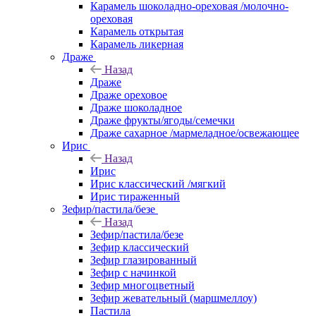
Карамель шоколадно-ореховая /молочно-
ореховая
Карамель открытая
Карамель ликерная
Драже
Назад
Драже
Драже ореховое
Драже шоколадное
Драже фрукты/ягоды/семечки
Драже сахарное /мармеладное/освежающее
Ирис
Назад
Ирис
Ирис классический /мягкий
Ирис тираженный
Зефир/пастила/безе
Назад
Зефир/пастила/безе
Зефир классический
Зефир глазированный
Зефир с начинкой
Зефир многоцветный
Зефир жевательный (маршмеллоу)
Пастила