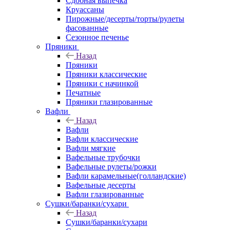
Сдобная выпечка
Круассаны
Пирожные/десерты/торты/рулеты
фасованные
Сезонное печенье
Пряники
Назад
Пряники
Пряники классические
Пряники с начинкой
Печатные
Пряники глазированные
Вафли
Назад
Вафли
Вафли классические
Вафли мягкие
Вафельные трубочки
Вафельные рулеты/рожки
Вафли карамельные(голландские)
Вафельные десерты
Вафли глазированные
Сушки/баранки/сухари
Назад
Сушки/баранки/сухари