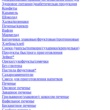
Здоровое питание/диабетическая продукция
Конфеты
Карамель
Шоколад
Халва/козинаки
Печенье/крекер
Вафли
Мармелад
Батончики злаковые/фруктовые/протеиновые
Хлебцы/хлеб
Снеки (чипсы/попкорн/сухарики/крендельки)
Продукты быстрого приготовления
Зефир*
Орехи/сухофрукты/семечки
Без глютена
Пастила фруктовая*
Сахарозаменители
Смеси для приготовления напитков
Печенье
Овсяное печенье
Заварное печенье
Грильяжное/злаковое/с кокосом печенье
Вафельное печенье
Бисквитное печенье
Сдобное печенье