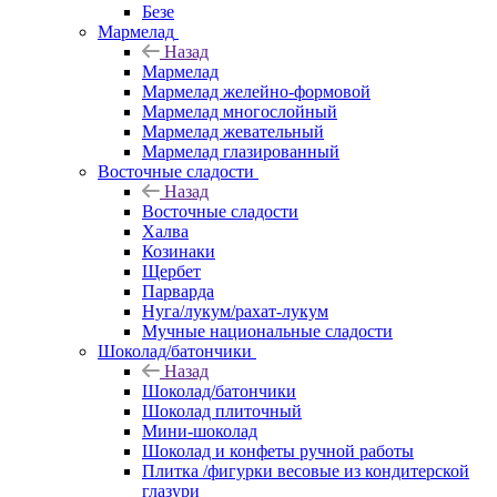
Безе
Мармелад
Назад
Мармелад
Мармелад желейно-формовой
Мармелад многослойный
Мармелад жевательный
Мармелад глазированный
Восточные сладости
Назад
Восточные сладости
Халва
Козинаки
Щербет
Парварда
Нуга/лукум/рахат-лукум
Мучные национальные сладости
Шоколад/батончики
Назад
Шоколад/батончики
Шоколад плиточный
Мини-шоколад
Шоколад и конфеты ручной работы
Плитка /фигурки весовые из кондитерской
глазури