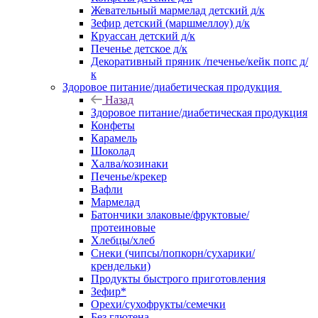
Жевательный мармелад детский д/к
Зефир детский (маршмеллоу) д/к
Круассан детский д/к
Печенье детское д/к
Декоративный пряник /печенье/кейк попс д/
к
Здоровое питание/диабетическая продукция
Назад
Здоровое питание/диабетическая продукция
Конфеты
Карамель
Шоколад
Халва/козинаки
Печенье/крекер
Вафли
Мармелад
Батончики злаковые/фруктовые/
протеиновые
Хлебцы/хлеб
Снеки (чипсы/попкорн/сухарики/
крендельки)
Продукты быстрого приготовления
Зефир*
Орехи/сухофрукты/семечки
Без глютена