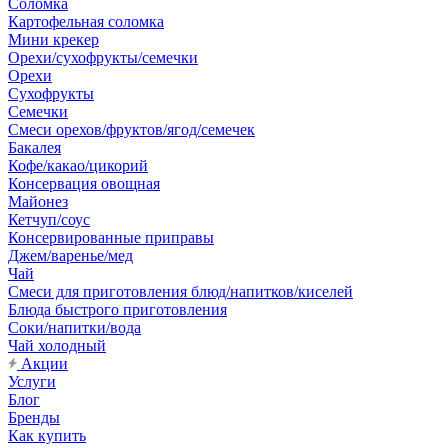
Соломка
Картофельная соломка
Мини крекер
Орехи/сухофрукты/семечки
Орехи
Сухофрукты
Семечки
Смеси орехов/фруктов/ягод/семечек
Бакалея
Кофе/какао/цикорий
Консервация овощная
Майонез
Кетчуп/соус
Консервированные приправы
Джем/варенье/мед
Чай
Смеси для приготовления блюд/напитков/киселей
Блюда быстрого приготовления
Соки/напитки/вода
Чай холодный
Акции
Услуги
Блог
Бренды
Как купить