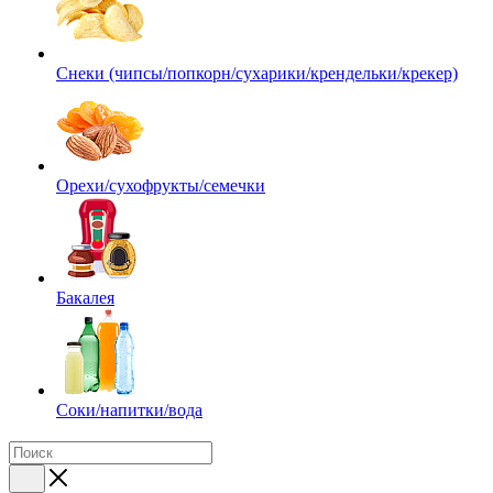
Снеки (чипсы/попкорн/сухарики/крендельки/крекер)
Орехи/сухофрукты/семечки
Бакалея
Соки/напитки/вода