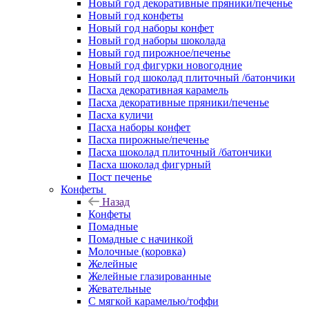
Новый год декоративные пряники/печенье
Новый год конфеты
Новый год наборы конфет
Новый год наборы шоколада
Новый год пирожное/печенье
Новый год фигурки новогодние
Новый год шоколад плиточный /батончики
Пасха декоративная карамель
Пасха декоративные пряники/печенье
Пасха куличи
Пасха наборы конфет
Пасха пирожные/печенье
Пасха шоколад плиточный /батончики
Пасха шоколад фигурный
Пост печенье
Конфеты
Назад
Конфеты
Помадные
Помадные с начинкой
Молочные (коровка)
Желейные
Желейные глазированные
Жевательные
С мягкой карамелью/тоффи