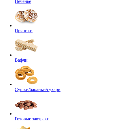
Печенье
Пряники
Вафли
Сушки/баранки/сухари
Готовые завтраки