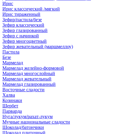
Ирис
Ирис классический /мягкий
Ирис тираженный
Зефир/пастила/безе
Зефир классический
Зефир глазированный
Зефир с начинкой
Зефир многоцветный
Зефир жевательный (маршмеллоу)
Пастила
Безе
Мармелад
Мармелад желейно-формовой
Мармелад многослойный
Мармелад жевательный
Мармелад глазированный
Восточные сладости
Халва
Козинаки
Щербет
Парварда
Нуга/лукум/рахат-лукум
Мучные национальные сладости
Шоколад/батончики
Шоколад плиточный