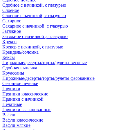
Сдобное с начинкой, с глазурью
Слоеное
Слоеное с начинкой, с глазурью
Сахарное
Сахарное с начинкой, с глазурью
Затяжное
Затяжное с начинкой ,с глазурью
Крекер
Крекер с начинкой, с глазурью
Крендель/соломка
Кексы
Пирожные/десерты/торты/рулеты весовые
Сдобная выпечка
Круассаны
Пирожные/десерты/торты/рулеты фасованные
Сезонное печенье
Пряники
Пряники классические
Пряники с начинкой
Печатные
Пряники глазированные
Вафли
Вафли классические
Вафли мягкие