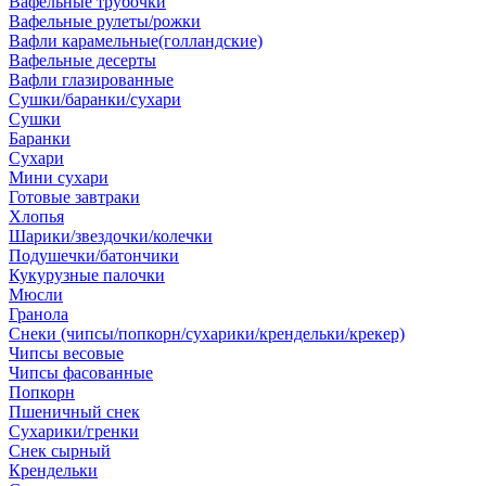
Вафельные трубочки
Вафельные рулеты/рожки
Вафли карамельные(голландские)
Вафельные десерты
Вафли глазированные
Сушки/баранки/сухари
Сушки
Баранки
Сухари
Мини сухари
Готовые завтраки
Хлопья
Шарики/звездочки/колечки
Подушечки/батончики
Кукурузные палочки
Мюсли
Гранола
Снеки (чипсы/попкорн/сухарики/крендельки/крекер)
Чипсы весовые
Чипсы фасованные
Попкорн
Пшеничный снек
Сухарики/гренки
Снек сырный
Крендельки