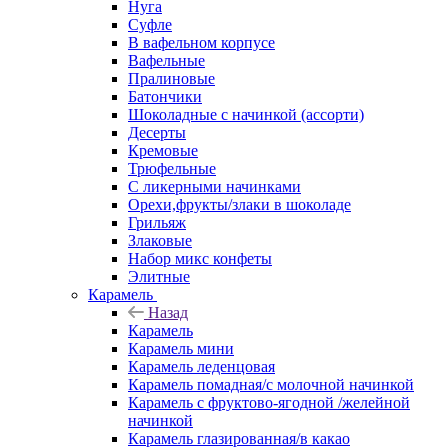
Нуга
Суфле
В вафельном корпусе
Вафельные
Пралиновые
Батончики
Шоколадные с начинкой (ассорти)
Десерты
Кремовые
Трюфельные
С ликерными начинками
Орехи,фрукты/злаки в шоколаде
Грильяж
Злаковые
Набор микс конфеты
Элитные
Карамель
Назад
Карамель
Карамель мини
Карамель леденцовая
Карамель помадная/с молочной начинкой
Карамель с фруктово-ягодной /желейной
начинкой
Карамель глазированная/в какао