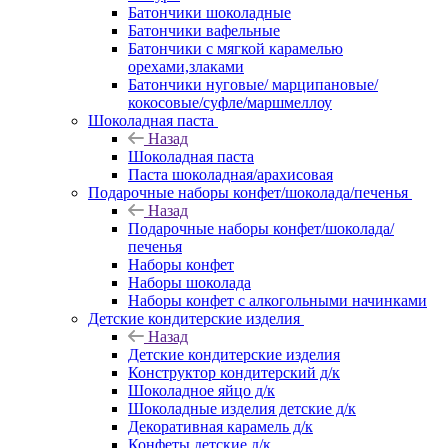
Батончики шоколадные
Батончики вафельные
Батончики с мягкой карамелью
орехами,злаками
Батончики нуговые/ марципановые/
кокосовые/суфле/маршмеллоу
Шоколадная паста
Назад
Шоколадная паста
Паста шоколадная/арахисовая
Подарочные наборы конфет/шоколада/печенья
Назад
Подарочные наборы конфет/шоколада/
печенья
Наборы конфет
Наборы шоколада
Наборы конфет с алкогольными начинками
Детские кондитерские изделия
Назад
Детские кондитерские изделия
Конструктор кондитерский д/к
Шоколадное яйцо д/к
Шоколадные изделия детские д/к
Декоративная карамель д/к
Конфеты детские д/к