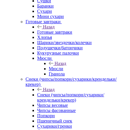
Сушки
Баранки
Сухари
Мини сухари
Готовые завтраки
Назад
Готовые завтраки
Хлопья
Шарики/звездочки/колечки
Подушечки/батончики
Кукурузные палочки
Мюсли
Назад
Мюсли
Гранола
Снеки (чипсы/попкорн/сухарики/крендельки/
крекер)
Назад
Снеки (чипсы/попкорн/сухарики/
крендельки/крекер)
Чипсы весовые
Чипсы фасованные
Попкорн
Пшеничный снек
Сухарики/гренки