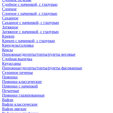
Сдобное с начинкой, с глазурью
Слоеное
Слоеное с начинкой, с глазурью
Сахарное
Сахарное с начинкой, с глазурью
Затяжное
Затяжное с начинкой ,с глазурью
Крекер
Крекер с начинкой, с глазурью
Крендель/соломка
Кексы
Пирожные/десерты/торты/рулеты весовые
Сдобная выпечка
Круассаны
Пирожные/десерты/торты/рулеты фасованные
Сезонное печенье
Пряники
Пряники классические
Пряники с начинкой
Печатные
Пряники глазированные
Вафли
Вафли классические
Вафли мягкие