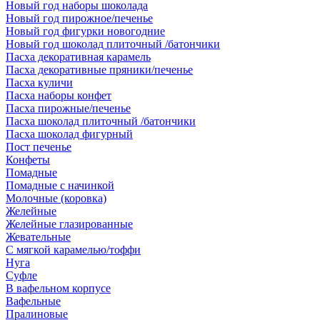
Новый год наборы шоколада
Новый год пирожное/печенье
Новый год фигурки новогодние
Новый год шоколад плиточный /батончики
Пасха декоративная карамель
Пасха декоративные пряники/печенье
Пасха куличи
Пасха наборы конфет
Пасха пирожные/печенье
Пасха шоколад плиточный /батончики
Пасха шоколад фигурный
Пост печенье
Конфеты
Помадные
Помадные с начинкой
Молочные (коровка)
Желейные
Желейные глазированные
Жевательные
С мягкой карамелью/тоффи
Нуга
Суфле
В вафельном корпусе
Вафельные
Пралиновые