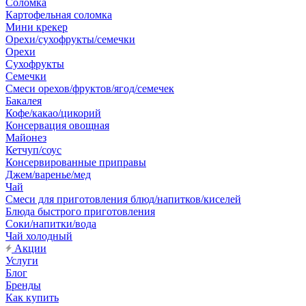
Соломка
Картофельная соломка
Мини крекер
Орехи/сухофрукты/семечки
Орехи
Сухофрукты
Семечки
Смеси орехов/фруктов/ягод/семечек
Бакалея
Кофе/какао/цикорий
Консервация овощная
Майонез
Кетчуп/соус
Консервированные приправы
Джем/варенье/мед
Чай
Смеси для приготовления блюд/напитков/киселей
Блюда быстрого приготовления
Соки/напитки/вода
Чай холодный
Акции
Услуги
Блог
Бренды
Как купить