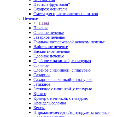
Пастила фруктовая*
Сахарозаменители
Смеси для приготовления напитков
Печенье
Назад
Печенье
Овсяное печенье
Заварное печенье
Грильяжное/злаковое/с кокосом печенье
Вафельное печенье
Бисквитное печенье
Сдобное печенье
Сдобное с начинкой, с глазурью
Слоеное
Слоеное с начинкой, с глазурью
Сахарное
Сахарное с начинкой, с глазурью
Затяжное
Затяжное с начинкой ,с глазурью
Крекер
Крекер с начинкой, с глазурью
Крендель/соломка
Кексы
Пирожные/десерты/торты/рулеты весовые