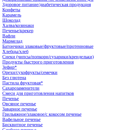
Здоровое питание/диабетическая продукция
Конфеты
Карамель
Шоколад
Халва/козинаки
Печенье/крекер
Вафли
Мармелад
Батончики злаковые/фруктовые/протеиновые
Хлебцы/хлеб
Снеки (чипсы/попкорн/сухарики/крендельки)
Продукты быстрого приготовления
Зефир*
Орехи/сухофрукты/семечки
Без глютена
Пастила фруктовая*
Сахарозаменители
Смеси для приготовления напитков
Печенье
Овсяное печенье
Заварное печенье
Грильяжное/злаковое/с кокосом печенье
Вафельное печенье
Бисквитное печенье
Сдобное печенье