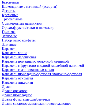
Батончики
Шоколадные с начинкой (ассорти)
Десерты
Кремовые
Трюфельные
С ликерными начинками
Орехи,фрукты/злаки в шоколаде
Грильяж
Злаковые
Набор микс конфеты
Элитные
Карамель
Карамель мини
Карамель леденцовая
Карамель помадная/с молочной начинкой
Карамель с фруктово-ягодной /желейной начинкой
Карамель глазированная/в какао
Карамель шоколадно-ореховая /молочно-ореховая
Карамель открытая
Карамель ликерная
Драже
Драже ореховое
Драже шоколадное
Драже фрукты/ягоды/семечки
Драже сахарное /мармеладное/освежающее