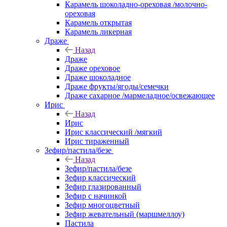
Карамель шоколадно-ореховая /молочно-
ореховая
Карамель открытая
Карамель ликерная
Драже
Назад
Драже
Драже ореховое
Драже шоколадное
Драже фрукты/ягоды/семечки
Драже сахарное /мармеладное/освежающее
Ирис
Назад
Ирис
Ирис классический /мягкий
Ирис тираженный
Зефир/пастила/безе
Назад
Зефир/пастила/безе
Зефир классический
Зефир глазированный
Зефир с начинкой
Зефир многоцветный
Зефир жевательный (маршмеллоу)
Пастила