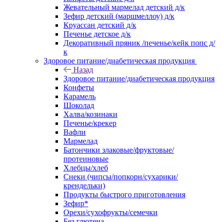
Жевательный мармелад детский д/к
Зефир детский (маршмеллоу) д/к
Круассан детский д/к
Печенье детское д/к
Декоративный пряник /печенье/кейк попс д/
к
Здоровое питание/диабетическая продукция
Назад
Здоровое питание/диабетическая продукция
Конфеты
Карамель
Шоколад
Халва/козинаки
Печенье/крекер
Вафли
Мармелад
Батончики злаковые/фруктовые/
протеиновые
Хлебцы/хлеб
Снеки (чипсы/попкорн/сухарики/
крендельки)
Продукты быстрого приготовления
Зефир*
Орехи/сухофрукты/семечки
Без глютена