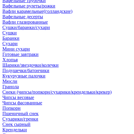
Вафельные трубочки
Вафельные рулеты/рожки
Вафли карамельные(голландские)
Вафельные десерты
Вафли глазированные
Сушки/баранки/сухари
Сушки
Баранки
Сухари
Мини сухари
Готовые завтраки
Хлопья
Шарики/звездочки/колечки
Подушечки/батончики
Кукурузные палочки
Мюсли
Гранола
Снеки (чипсы/попкорн/сухарики/крендельки/крекер)
Чипсы весовые
Чипсы фасованные
Попкорн
Пшеничный снек
Сухарики/гренки
Снек сырный
Крендельки