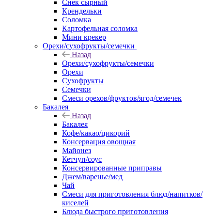
Снек сырный
Крендельки
Соломка
Картофельная соломка
Мини крекер
Орехи/сухофрукты/семечки
Назад
Орехи/сухофрукты/семечки
Орехи
Сухофрукты
Семечки
Смеси орехов/фруктов/ягод/семечек
Бакалея
Назад
Бакалея
Кофе/какао/цикорий
Консервация овощная
Майонез
Кетчуп/соус
Консервированные приправы
Джем/варенье/мед
Чай
Смеси для приготовления блюд/напитков/
киселей
Блюда быстрого приготовления