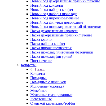
Новый год декоративные пряники/печенье
Новый год конфеты
Новый год наборы конфет
Новый год наборы шоколада
Новый год пирожное/печенье
Новый год фигурки новогодние
Новый год шоколад плиточный /батончики
Пасха декоративная карамель
Пасха декоративные пряники/печенье
Пасха куличи
Пасха наборы конфет
Пасха пирожные/печенье
Пасха шоколад плиточный /батончики
Пасха шоколад фигурный
Пост печенье
Конфеты
Назад
Конфеты
Помадные
Помадные с начинкой
Молочные (коровка)
Желейные
Желейные глазированные
Жевательные
С мягкой карамелью/тоффи