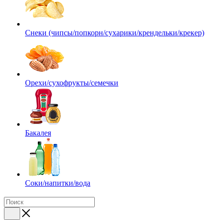
Снеки (чипсы/попкорн/сухарики/крендельки/крекер)
Орехи/сухофрукты/семечки
Бакалея
Соки/напитки/вода