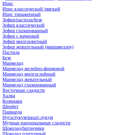
Ирис
Ирис классический /мягкий
Ирис тираженный
Зефир/пастила/безе
Зефир классический
Зефир глазированный
Зефир с начинкой
Зефир многоцветный
Зефир жевательный (маршмеллоу)
Пастила
Безе
Мармелад
Мармелад желейно-формовой
Мармелад многослойный
Мармелад жевательный
Мармелад глазированный
Восточные сладости
Халва
Козинаки
Щербет
Парварда
Нуга/лукум/рахат-лукум
Мучные национальные сладости
Шоколад/батончики
Шоколад плиточный