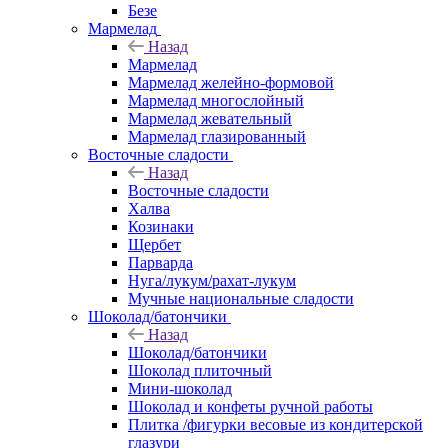
Безе
Мармелад
Назад
Мармелад
Мармелад желейно-формовой
Мармелад многослойный
Мармелад жевательный
Мармелад глазированный
Восточные сладости
Назад
Восточные сладости
Халва
Козинаки
Щербет
Парварда
Нуга/лукум/рахат-лукум
Мучные национальные сладости
Шоколад/батончики
Назад
Шоколад/батончики
Шоколад плиточный
Мини-шоколад
Шоколад и конфеты ручной работы
Плитка /фигурки весовые из кондитерской
глазури