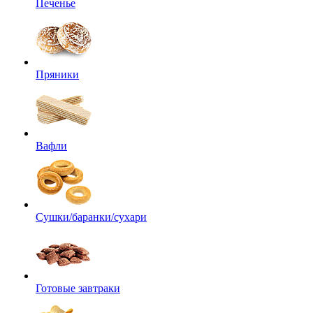
Печенье
Пряники
Вафли
Сушки/баранки/сухари
Готовые завтраки