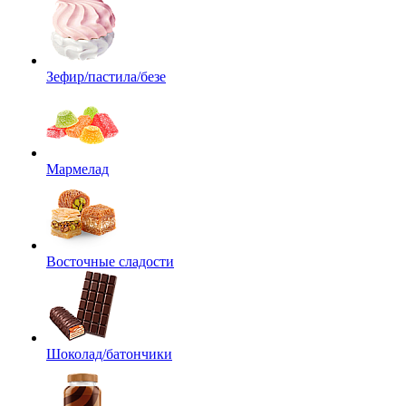
Зефир/пастила/безе
Мармелад
Восточные сладости
Шоколад/батончики