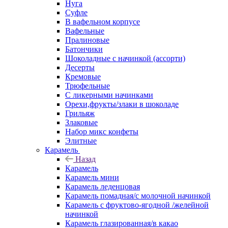
Нуга
Суфле
В вафельном корпусе
Вафельные
Пралиновые
Батончики
Шоколадные с начинкой (ассорти)
Десерты
Кремовые
Трюфельные
С ликерными начинками
Орехи,фрукты/злаки в шоколаде
Грильяж
Злаковые
Набор микс конфеты
Элитные
Карамель
Назад
Карамель
Карамель мини
Карамель леденцовая
Карамель помадная/с молочной начинкой
Карамель с фруктово-ягодной /желейной
начинкой
Карамель глазированная/в какао