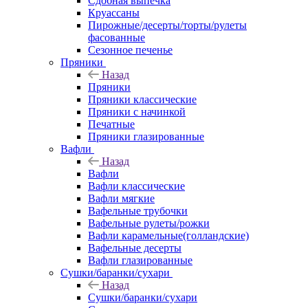
Сдобная выпечка
Круассаны
Пирожные/десерты/торты/рулеты
фасованные
Сезонное печенье
Пряники
Назад
Пряники
Пряники классические
Пряники с начинкой
Печатные
Пряники глазированные
Вафли
Назад
Вафли
Вафли классические
Вафли мягкие
Вафельные трубочки
Вафельные рулеты/рожки
Вафли карамельные(голландские)
Вафельные десерты
Вафли глазированные
Сушки/баранки/сухари
Назад
Сушки/баранки/сухари