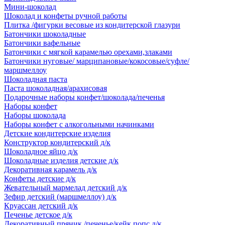
Мини-шоколад
Шоколад и конфеты ручной работы
Плитка /фигурки весовые из кондитерской глазури
Батончики шоколадные
Батончики вафельные
Батончики с мягкой карамелью орехами,злаками
Батончики нуговые/ марципановые/кокосовые/суфле/
маршмеллоу
Шоколадная паста
Паста шоколадная/арахисовая
Подарочные наборы конфет/шоколада/печенья
Наборы конфет
Наборы шоколада
Наборы конфет с алкогольными начинками
Детские кондитерские изделия
Конструктор кондитерский д/к
Шоколадное яйцо д/к
Шоколадные изделия детские д/к
Декоративная карамель д/к
Конфеты детские д/к
Жевательный мармелад детский д/к
Зефир детский (маршмеллоу) д/к
Круассан детский д/к
Печенье детское д/к
Декоративный пряник /печенье/кейк попс д/к