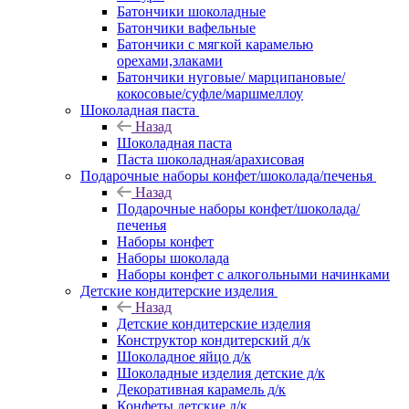
Батончики шоколадные
Батончики вафельные
Батончики с мягкой карамелью
орехами,злаками
Батончики нуговые/ марципановые/
кокосовые/суфле/маршмеллоу
Шоколадная паста
Назад
Шоколадная паста
Паста шоколадная/арахисовая
Подарочные наборы конфет/шоколада/печенья
Назад
Подарочные наборы конфет/шоколада/
печенья
Наборы конфет
Наборы шоколада
Наборы конфет с алкогольными начинками
Детские кондитерские изделия
Назад
Детские кондитерские изделия
Конструктор кондитерский д/к
Шоколадное яйцо д/к
Шоколадные изделия детские д/к
Декоративная карамель д/к
Конфеты детские д/к