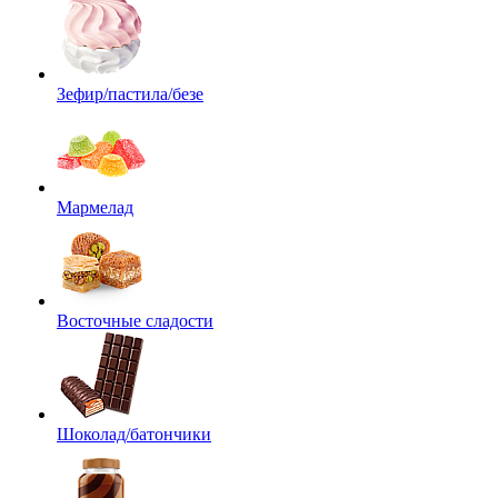
Зефир/пастила/безе
Мармелад
Восточные сладости
Шоколад/батончики