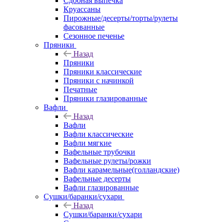
Сдобная выпечка
Круассаны
Пирожные/десерты/торты/рулеты
фасованные
Сезонное печенье
Пряники
Назад
Пряники
Пряники классические
Пряники с начинкой
Печатные
Пряники глазированные
Вафли
Назад
Вафли
Вафли классические
Вафли мягкие
Вафельные трубочки
Вафельные рулеты/рожки
Вафли карамельные(голландские)
Вафельные десерты
Вафли глазированные
Сушки/баранки/сухари
Назад
Сушки/баранки/сухари