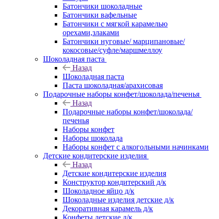
Батончики шоколадные
Батончики вафельные
Батончики с мягкой карамелью
орехами,злаками
Батончики нуговые/ марципановые/
кокосовые/суфле/маршмеллоу
Шоколадная паста
Назад
Шоколадная паста
Паста шоколадная/арахисовая
Подарочные наборы конфет/шоколада/печенья
Назад
Подарочные наборы конфет/шоколада/
печенья
Наборы конфет
Наборы шоколада
Наборы конфет с алкогольными начинками
Детские кондитерские изделия
Назад
Детские кондитерские изделия
Конструктор кондитерский д/к
Шоколадное яйцо д/к
Шоколадные изделия детские д/к
Декоративная карамель д/к
Конфеты детские д/к