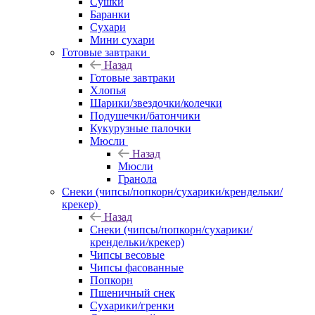
Сушки
Баранки
Сухари
Мини сухари
Готовые завтраки
Назад
Готовые завтраки
Хлопья
Шарики/звездочки/колечки
Подушечки/батончики
Кукурузные палочки
Мюсли
Назад
Мюсли
Гранола
Снеки (чипсы/попкорн/сухарики/крендельки/
крекер)
Назад
Снеки (чипсы/попкорн/сухарики/
крендельки/крекер)
Чипсы весовые
Чипсы фасованные
Попкорн
Пшеничный снек
Сухарики/гренки