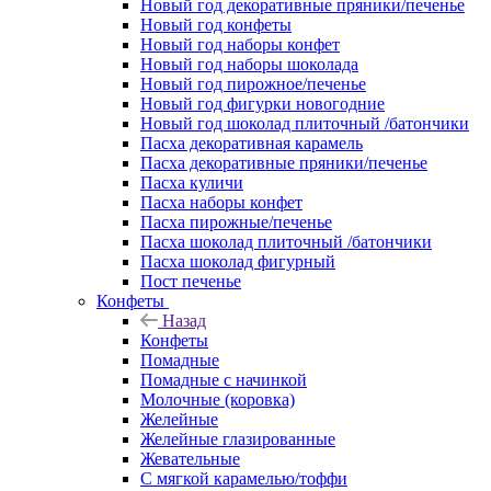
Новый год декоративные пряники/печенье
Новый год конфеты
Новый год наборы конфет
Новый год наборы шоколада
Новый год пирожное/печенье
Новый год фигурки новогодние
Новый год шоколад плиточный /батончики
Пасха декоративная карамель
Пасха декоративные пряники/печенье
Пасха куличи
Пасха наборы конфет
Пасха пирожные/печенье
Пасха шоколад плиточный /батончики
Пасха шоколад фигурный
Пост печенье
Конфеты
Назад
Конфеты
Помадные
Помадные с начинкой
Молочные (коровка)
Желейные
Желейные глазированные
Жевательные
С мягкой карамелью/тоффи