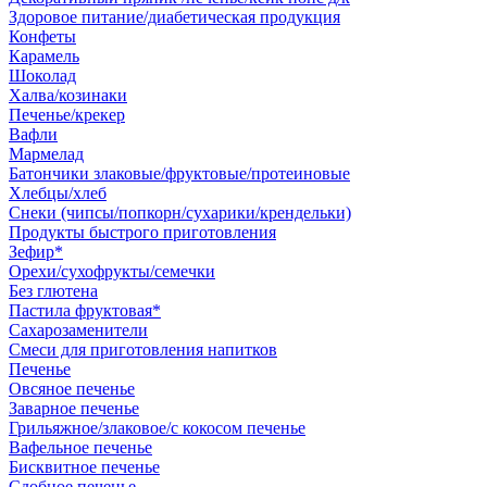
Здоровое питание/диабетическая продукция
Конфеты
Карамель
Шоколад
Халва/козинаки
Печенье/крекер
Вафли
Мармелад
Батончики злаковые/фруктовые/протеиновые
Хлебцы/хлеб
Снеки (чипсы/попкорн/сухарики/крендельки)
Продукты быстрого приготовления
Зефир*
Орехи/сухофрукты/семечки
Без глютена
Пастила фруктовая*
Сахарозаменители
Смеси для приготовления напитков
Печенье
Овсяное печенье
Заварное печенье
Грильяжное/злаковое/с кокосом печенье
Вафельное печенье
Бисквитное печенье
Сдобное печенье