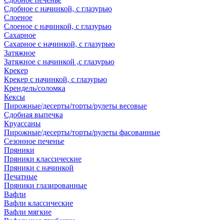
Сдобное с начинкой, с глазурью
Слоеное
Слоеное с начинкой, с глазурью
Сахарное
Сахарное с начинкой, с глазурью
Затяжное
Затяжное с начинкой ,с глазурью
Крекер
Крекер с начинкой, с глазурью
Крендель/соломка
Кексы
Пирожные/десерты/торты/рулеты весовые
Сдобная выпечка
Круассаны
Пирожные/десерты/торты/рулеты фасованные
Сезонное печенье
Пряники
Пряники классические
Пряники с начинкой
Печатные
Пряники глазированные
Вафли
Вафли классические
Вафли мягкие