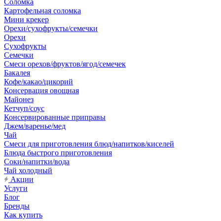
Соломка
Картофельная соломка
Мини крекер
Орехи/сухофрукты/семечки
Орехи
Сухофрукты
Семечки
Смеси орехов/фруктов/ягод/семечек
Бакалея
Кофе/какао/цикорий
Консервация овощная
Майонез
Кетчуп/соус
Консервированные приправы
Джем/варенье/мед
Чай
Смеси для приготовления блюд/напитков/киселей
Блюда быстрого приготовления
Соки/напитки/вода
Чай холодный
Акции
Услуги
Блог
Бренды
Как купить