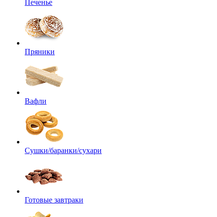
Печенье
Пряники
Вафли
Сушки/баранки/сухари
Готовые завтраки