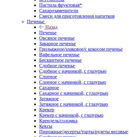
Пастила фруктовая*
Сахарозаменители
Смеси для приготовления напитков
Печенье
Назад
Печенье
Овсяное печенье
Заварное печенье
Грильяжное/злаковое/с кокосом печенье
Вафельное печенье
Бисквитное печенье
Сдобное печенье
Сдобное с начинкой, с глазурью
Слоеное
Слоеное с начинкой, с глазурью
Сахарное
Сахарное с начинкой, с глазурью
Затяжное
Затяжное с начинкой ,с глазурью
Крекер
Крекер с начинкой, с глазурью
Крендель/соломка
Кексы
Пирожные/десерты/торты/рулеты весовые