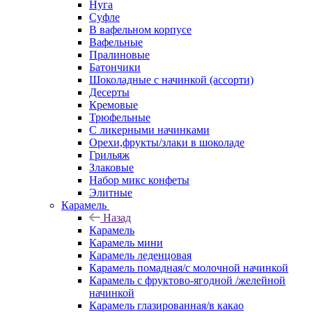
Нуга
Суфле
В вафельном корпусе
Вафельные
Пралиновые
Батончики
Шоколадные с начинкой (ассорти)
Десерты
Кремовые
Трюфельные
С ликерными начинками
Орехи,фрукты/злаки в шоколаде
Грильяж
Злаковые
Набор микс конфеты
Элитные
Карамель
Назад
Карамель
Карамель мини
Карамель леденцовая
Карамель помадная/с молочной начинкой
Карамель с фруктово-ягодной /желейной
начинкой
Карамель глазированная/в какао