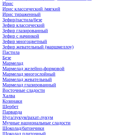
Ирис
Ирис классический /мягкий
Ирис тираженный
Зефир/пастила/безе
Зефир классический
Зефир глазированный
Зефир с начинкой
Зефир многоцветный
Зефир жевательный (маршмеллоу)
Пастила
Безе
Мармелад
Мармелад желейно-формовой
Мармелад многослойный
Мармелад жевательный
Мармелад глазированный
Восточные сладости
Халва
Козинаки
Щербет
Парварда
Нуга/лукум/рахат-лукум
Мучные национальные сладости
Шоколад/батончики
Шоколад плиточный