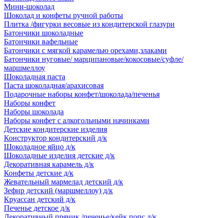
Мини-шоколад
Шоколад и конфеты ручной работы
Плитка /фигурки весовые из кондитерской глазури
Батончики шоколадные
Батончики вафельные
Батончики с мягкой карамелью орехами,злаками
Батончики нуговые/ марципановые/кокосовые/суфле/
маршмеллоу
Шоколадная паста
Паста шоколадная/арахисовая
Подарочные наборы конфет/шоколада/печенья
Наборы конфет
Наборы шоколада
Наборы конфет с алкогольными начинками
Детские кондитерские изделия
Конструктор кондитерский д/к
Шоколадное яйцо д/к
Шоколадные изделия детские д/к
Декоративная карамель д/к
Конфеты детские д/к
Жевательный мармелад детский д/к
Зефир детский (маршмеллоу) д/к
Круассан детский д/к
Печенье детское д/к
Декоративный пряник /печенье/кейк попс д/к