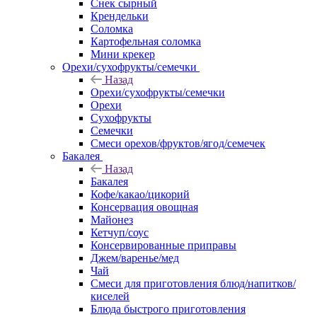
Снек сырный
Крендельки
Соломка
Картофельная соломка
Мини крекер
Орехи/сухофрукты/семечки
Назад
Орехи/сухофрукты/семечки
Орехи
Сухофрукты
Семечки
Смеси орехов/фруктов/ягод/семечек
Бакалея
Назад
Бакалея
Кофе/какао/цикорий
Консервация овощная
Майонез
Кетчуп/соус
Консервированные приправы
Джем/варенье/мед
Чай
Смеси для приготовления блюд/напитков/
киселей
Блюда быстрого приготовления