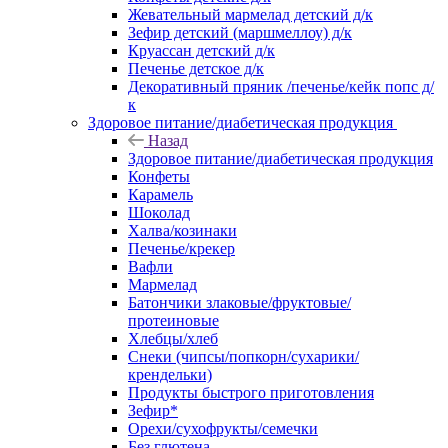
Жевательный мармелад детский д/к
Зефир детский (маршмеллоу) д/к
Круассан детский д/к
Печенье детское д/к
Декоративный пряник /печенье/кейк попс д/
к
Здоровое питание/диабетическая продукция
Назад
Здоровое питание/диабетическая продукция
Конфеты
Карамель
Шоколад
Халва/козинаки
Печенье/крекер
Вафли
Мармелад
Батончики злаковые/фруктовые/
протеиновые
Хлебцы/хлеб
Снеки (чипсы/попкорн/сухарики/
крендельки)
Продукты быстрого приготовления
Зефир*
Орехи/сухофрукты/семечки
Без глютена