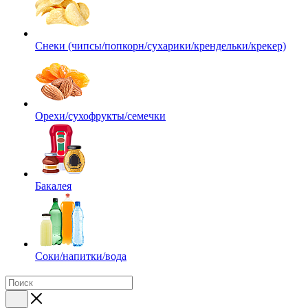
Снеки (чипсы/попкорн/сухарики/крендельки/крекер)
Орехи/сухофрукты/семечки
Бакалея
Соки/напитки/вода