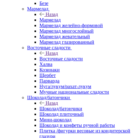
Безе
Мармелад
Назад
Мармелад
Мармелад желейно-формовой
Мармелад многослойный
Мармелад жевательный
Мармелад глазированный
Восточные сладости
Назад
Восточные сладости
Халва
Козинаки
Щербет
Парварда
Нуга/лукум/рахат-лукум
Мучные национальные сладости
Шоколад/батончики
Назад
Шоколад/батончики
Шоколад плиточный
Мини-шоколад
Шоколад и конфеты ручной работы
Плитка /фигурки весовые из кондитерской
глазури