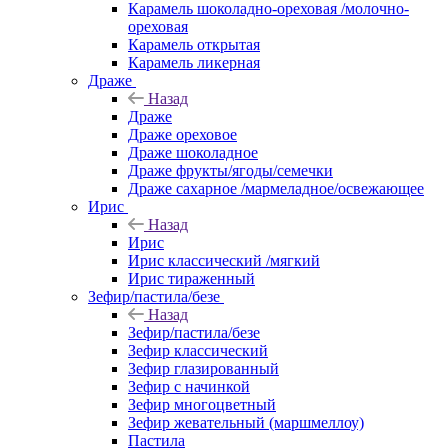
Карамель шоколадно-ореховая /молочно-
ореховая
Карамель открытая
Карамель ликерная
Драже
Назад
Драже
Драже ореховое
Драже шоколадное
Драже фрукты/ягоды/семечки
Драже сахарное /мармеладное/освежающее
Ирис
Назад
Ирис
Ирис классический /мягкий
Ирис тираженный
Зефир/пастила/безе
Назад
Зефир/пастила/безе
Зефир классический
Зефир глазированный
Зефир с начинкой
Зефир многоцветный
Зефир жевательный (маршмеллоу)
Пастила