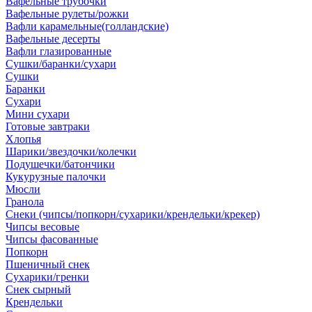
Вафельные трубочки
Вафельные рулеты/рожки
Вафли карамельные(голландские)
Вафельные десерты
Вафли глазированные
Сушки/баранки/сухари
Сушки
Баранки
Сухари
Мини сухари
Готовые завтраки
Хлопья
Шарики/звездочки/колечки
Подушечки/батончики
Кукурузные палочки
Мюсли
Гранола
Снеки (чипсы/попкорн/сухарики/крендельки/крекер)
Чипсы весовые
Чипсы фасованные
Попкорн
Пшеничный снек
Сухарики/гренки
Снек сырный
Крендельки