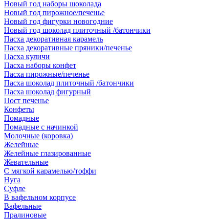
Новый год наборы шоколада
Новый год пирожное/печенье
Новый год фигурки новогодние
Новый год шоколад плиточный /батончики
Пасха декоративная карамель
Пасха декоративные пряники/печенье
Пасха куличи
Пасха наборы конфет
Пасха пирожные/печенье
Пасха шоколад плиточный /батончики
Пасха шоколад фигурный
Пост печенье
Конфеты
Помадные
Помадные с начинкой
Молочные (коровка)
Желейные
Желейные глазированные
Жевательные
С мягкой карамелью/тоффи
Нуга
Суфле
В вафельном корпусе
Вафельные
Пралиновые