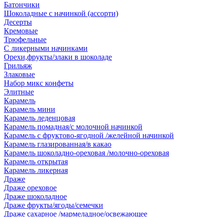
Батончики
Шоколадные с начинкой (ассорти)
Десерты
Кремовые
Трюфельные
С ликерными начинками
Орехи,фрукты/злаки в шоколаде
Грильяж
Злаковые
Набор микс конфеты
Элитные
Карамель
Карамель мини
Карамель леденцовая
Карамель помадная/с молочной начинкой
Карамель с фруктово-ягодной /желейной начинкой
Карамель глазированная/в какао
Карамель шоколадно-ореховая /молочно-ореховая
Карамель открытая
Карамель ликерная
Драже
Драже ореховое
Драже шоколадное
Драже фрукты/ягоды/семечки
Драже сахарное /мармеладное/освежающее