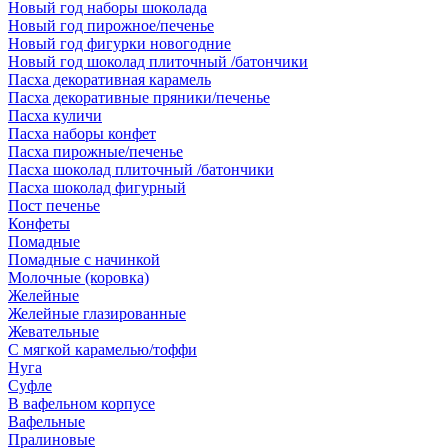
Новый год наборы шоколада
Новый год пирожное/печенье
Новый год фигурки новогодние
Новый год шоколад плиточный /батончики
Пасха декоративная карамель
Пасха декоративные пряники/печенье
Пасха куличи
Пасха наборы конфет
Пасха пирожные/печенье
Пасха шоколад плиточный /батончики
Пасха шоколад фигурный
Пост печенье
Конфеты
Помадные
Помадные с начинкой
Молочные (коровка)
Желейные
Желейные глазированные
Жевательные
С мягкой карамелью/тоффи
Нуга
Суфле
В вафельном корпусе
Вафельные
Пралиновые