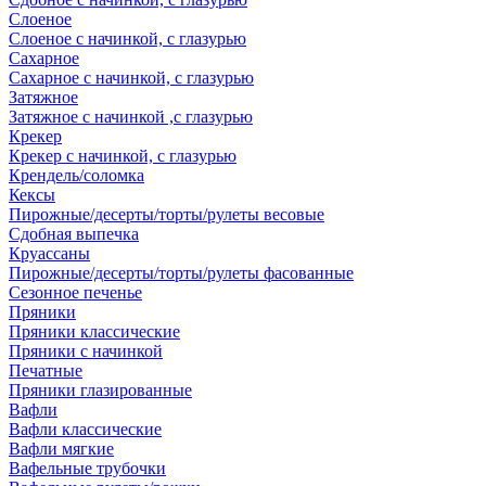
Слоеное
Слоеное с начинкой, с глазурью
Сахарное
Сахарное с начинкой, с глазурью
Затяжное
Затяжное с начинкой ,с глазурью
Крекер
Крекер с начинкой, с глазурью
Крендель/соломка
Кексы
Пирожные/десерты/торты/рулеты весовые
Сдобная выпечка
Круассаны
Пирожные/десерты/торты/рулеты фасованные
Сезонное печенье
Пряники
Пряники классические
Пряники с начинкой
Печатные
Пряники глазированные
Вафли
Вафли классические
Вафли мягкие
Вафельные трубочки