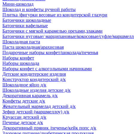
Мини-шоколад
Шоколад и конфеты ручной работы
Плитка /фигурки весовые из кондитерской глазури
Батончики шоколадные
Батончики вафельные
Батончики с мягкой карамелью орехами,злаками
Батончики нуговые/ марципановые/кокосовые/суфле/маршмелл
Шоколадная паста
Паста шоколадная/арахисовая
Подарочные наборы конфет/шоколада/печенья
Наборы конфет
Наборы шоколада
Наборы конфет с алкогольными начинками
Детские кондитерские изделия
Конструктор кондитерский д/к
Шоколадное яйцо д/к
Шоколадные изделия детские д/к
Декоративная карамель д/к
Конфеты детские д/к
Жевательный мармелад детский д/к
Зефир детский (маршмеллоу) д/к
Круассан детский д/к
Печенье детское д/к
Декоративный пряник /печенье/кейк попс д/к
Здоровое питание/диабетическая продукция