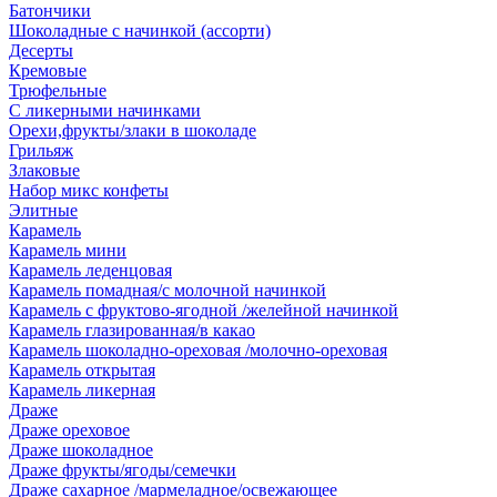
Батончики
Шоколадные с начинкой (ассорти)
Десерты
Кремовые
Трюфельные
С ликерными начинками
Орехи,фрукты/злаки в шоколаде
Грильяж
Злаковые
Набор микс конфеты
Элитные
Карамель
Карамель мини
Карамель леденцовая
Карамель помадная/с молочной начинкой
Карамель с фруктово-ягодной /желейной начинкой
Карамель глазированная/в какао
Карамель шоколадно-ореховая /молочно-ореховая
Карамель открытая
Карамель ликерная
Драже
Драже ореховое
Драже шоколадное
Драже фрукты/ягоды/семечки
Драже сахарное /мармеладное/освежающее