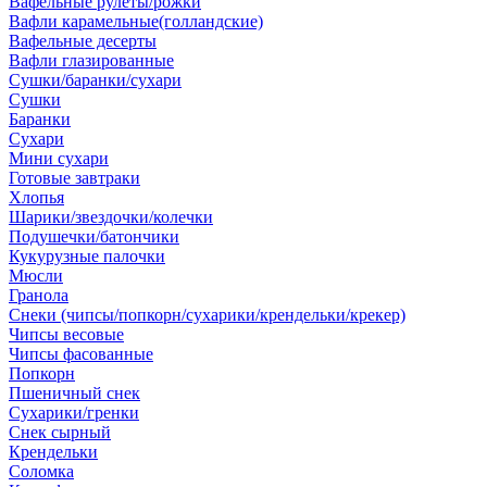
Вафельные рулеты/рожки
Вафли карамельные(голландские)
Вафельные десерты
Вафли глазированные
Сушки/баранки/сухари
Сушки
Баранки
Сухари
Мини сухари
Готовые завтраки
Хлопья
Шарики/звездочки/колечки
Подушечки/батончики
Кукурузные палочки
Мюсли
Гранола
Снеки (чипсы/попкорн/сухарики/крендельки/крекер)
Чипсы весовые
Чипсы фасованные
Попкорн
Пшеничный снек
Сухарики/гренки
Снек сырный
Крендельки
Соломка