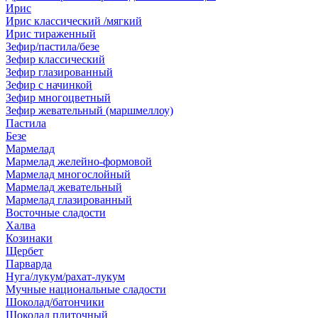
Ирис
Ирис классический /мягкий
Ирис тираженный
Зефир/пастила/безе
Зефир классический
Зефир глазированный
Зефир с начинкой
Зефир многоцветный
Зефир жевательный (маршмеллоу)
Пастила
Безе
Мармелад
Мармелад желейно-формовой
Мармелад многослойный
Мармелад жевательный
Мармелад глазированный
Восточные сладости
Халва
Козинаки
Щербет
Парварда
Нуга/лукум/рахат-лукум
Мучные национальные сладости
Шоколад/батончики
Шоколад плиточный