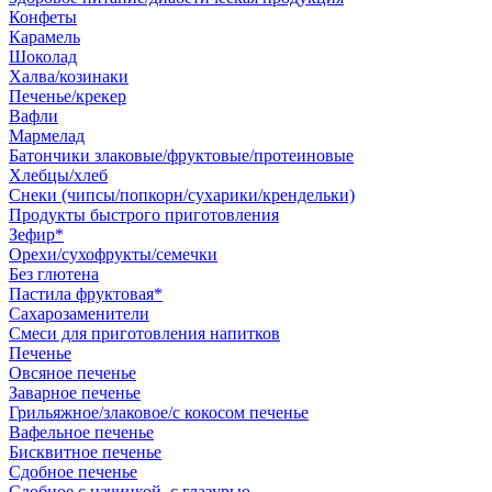
Конфеты
Карамель
Шоколад
Халва/козинаки
Печенье/крекер
Вафли
Мармелад
Батончики злаковые/фруктовые/протеиновые
Хлебцы/хлеб
Снеки (чипсы/попкорн/сухарики/крендельки)
Продукты быстрого приготовления
Зефир*
Орехи/сухофрукты/семечки
Без глютена
Пастила фруктовая*
Сахарозаменители
Смеси для приготовления напитков
Печенье
Овсяное печенье
Заварное печенье
Грильяжное/злаковое/с кокосом печенье
Вафельное печенье
Бисквитное печенье
Сдобное печенье
Сдобное с начинкой, с глазурью