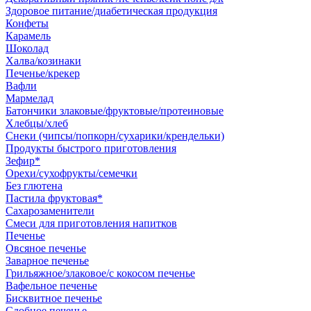
Здоровое питание/диабетическая продукция
Конфеты
Карамель
Шоколад
Халва/козинаки
Печенье/крекер
Вафли
Мармелад
Батончики злаковые/фруктовые/протеиновые
Хлебцы/хлеб
Снеки (чипсы/попкорн/сухарики/крендельки)
Продукты быстрого приготовления
Зефир*
Орехи/сухофрукты/семечки
Без глютена
Пастила фруктовая*
Сахарозаменители
Смеси для приготовления напитков
Печенье
Овсяное печенье
Заварное печенье
Грильяжное/злаковое/с кокосом печенье
Вафельное печенье
Бисквитное печенье
Сдобное печенье