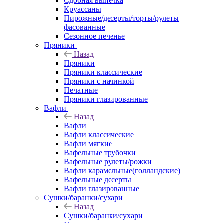
Сдобная выпечка
Круассаны
Пирожные/десерты/торты/рулеты
фасованные
Сезонное печенье
Пряники
Назад
Пряники
Пряники классические
Пряники с начинкой
Печатные
Пряники глазированные
Вафли
Назад
Вафли
Вафли классические
Вафли мягкие
Вафельные трубочки
Вафельные рулеты/рожки
Вафли карамельные(голландские)
Вафельные десерты
Вафли глазированные
Сушки/баранки/сухари
Назад
Сушки/баранки/сухари