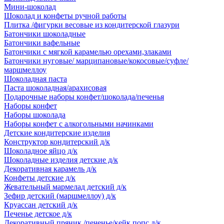
Мини-шоколад
Шоколад и конфеты ручной работы
Плитка /фигурки весовые из кондитерской глазури
Батончики шоколадные
Батончики вафельные
Батончики с мягкой карамелью орехами,злаками
Батончики нуговые/ марципановые/кокосовые/суфле/
маршмеллоу
Шоколадная паста
Паста шоколадная/арахисовая
Подарочные наборы конфет/шоколада/печенья
Наборы конфет
Наборы шоколада
Наборы конфет с алкогольными начинками
Детские кондитерские изделия
Конструктор кондитерский д/к
Шоколадное яйцо д/к
Шоколадные изделия детские д/к
Декоративная карамель д/к
Конфеты детские д/к
Жевательный мармелад детский д/к
Зефир детский (маршмеллоу) д/к
Круассан детский д/к
Печенье детское д/к
Декоративный пряник /печенье/кейк попс д/к