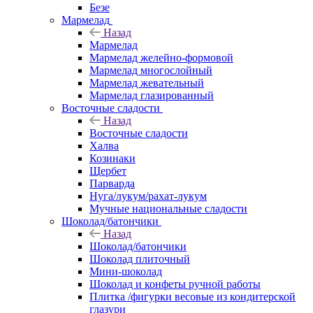
Безе
Мармелад
Назад
Мармелад
Мармелад желейно-формовой
Мармелад многослойный
Мармелад жевательный
Мармелад глазированный
Восточные сладости
Назад
Восточные сладости
Халва
Козинаки
Щербет
Парварда
Нуга/лукум/рахат-лукум
Мучные национальные сладости
Шоколад/батончики
Назад
Шоколад/батончики
Шоколад плиточный
Мини-шоколад
Шоколад и конфеты ручной работы
Плитка /фигурки весовые из кондитерской
глазури