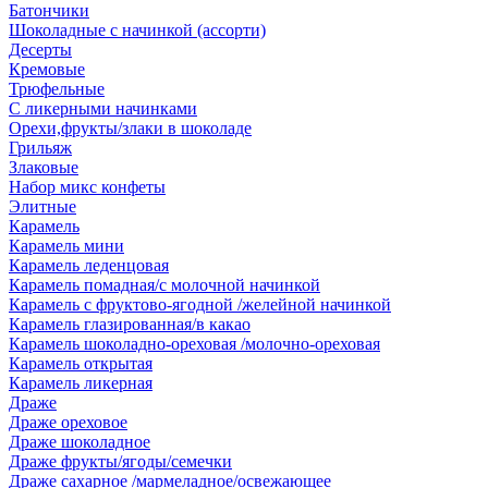
Батончики
Шоколадные с начинкой (ассорти)
Десерты
Кремовые
Трюфельные
С ликерными начинками
Орехи,фрукты/злаки в шоколаде
Грильяж
Злаковые
Набор микс конфеты
Элитные
Карамель
Карамель мини
Карамель леденцовая
Карамель помадная/с молочной начинкой
Карамель с фруктово-ягодной /желейной начинкой
Карамель глазированная/в какао
Карамель шоколадно-ореховая /молочно-ореховая
Карамель открытая
Карамель ликерная
Драже
Драже ореховое
Драже шоколадное
Драже фрукты/ягоды/семечки
Драже сахарное /мармеладное/освежающее