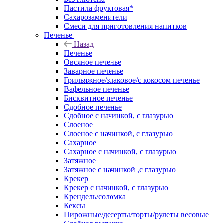
Пастила фруктовая*
Сахарозаменители
Смеси для приготовления напитков
Печенье
Назад
Печенье
Овсяное печенье
Заварное печенье
Грильяжное/злаковое/с кокосом печенье
Вафельное печенье
Бисквитное печенье
Сдобное печенье
Сдобное с начинкой, с глазурью
Слоеное
Слоеное с начинкой, с глазурью
Сахарное
Сахарное с начинкой, с глазурью
Затяжное
Затяжное с начинкой ,с глазурью
Крекер
Крекер с начинкой, с глазурью
Крендель/соломка
Кексы
Пирожные/десерты/торты/рулеты весовые