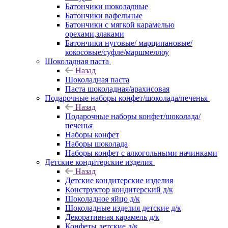
Батончики шоколадные
Батончики вафельные
Батончики с мягкой карамелью
орехами,злаками
Батончики нуговые/ марципановые/
кокосовые/суфле/маршмеллоу
Шоколадная паста
Назад
Шоколадная паста
Паста шоколадная/арахисовая
Подарочные наборы конфет/шоколада/печенья
Назад
Подарочные наборы конфет/шоколада/
печенья
Наборы конфет
Наборы шоколада
Наборы конфет с алкогольными начинками
Детские кондитерские изделия
Назад
Детские кондитерские изделия
Конструктор кондитерский д/к
Шоколадное яйцо д/к
Шоколадные изделия детские д/к
Декоративная карамель д/к
Конфеты детские д/к