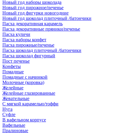
Новый год наборы шоколада
Новый год пирожное/печенье
Новый год фигурки новогодние
Новый год шоколад плиточный /батончики
Пасха декоративная карамель
Пасха декоративные пряники/печенье
Пасха куличи
Пасха наборы конфет
Пасха пирожные/печенье
Пасха шоколад плиточный /батончики
Пасха шоколад фигурный
Пост печенье
Конфеты
Помадные
Помадные с начинкой
Молочные (коровка)
Желейные
Желейные глазированные
Жевательные
С мягкой карамелью/тоффи
Нуга
Суфле
В вафельном корпусе
Вафельные
Пралиновые