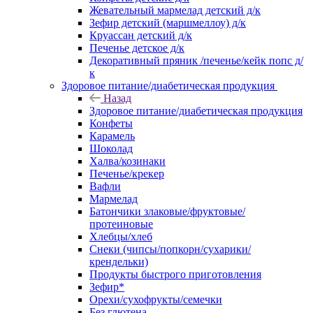
Жевательный мармелад детский д/к
Зефир детский (маршмеллоу) д/к
Круассан детский д/к
Печенье детское д/к
Декоративный пряник /печенье/кейк попс д/
к
Здоровое питание/диабетическая продукция
Назад
Здоровое питание/диабетическая продукция
Конфеты
Карамель
Шоколад
Халва/козинаки
Печенье/крекер
Вафли
Мармелад
Батончики злаковые/фруктовые/
протеиновые
Хлебцы/хлеб
Снеки (чипсы/попкорн/сухарики/
крендельки)
Продукты быстрого приготовления
Зефир*
Орехи/сухофрукты/семечки
Без глютена