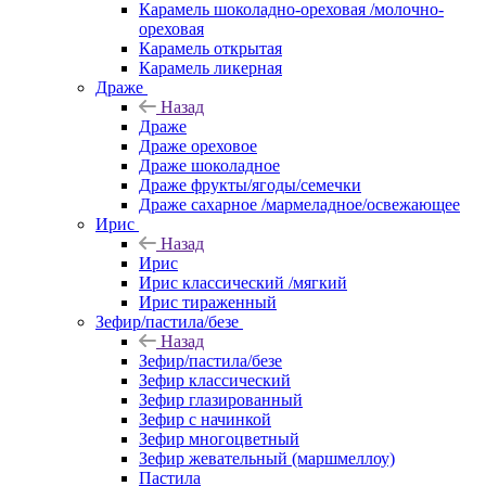
Карамель шоколадно-ореховая /молочно-
ореховая
Карамель открытая
Карамель ликерная
Драже
Назад
Драже
Драже ореховое
Драже шоколадное
Драже фрукты/ягоды/семечки
Драже сахарное /мармеладное/освежающее
Ирис
Назад
Ирис
Ирис классический /мягкий
Ирис тираженный
Зефир/пастила/безе
Назад
Зефир/пастила/безе
Зефир классический
Зефир глазированный
Зефир с начинкой
Зефир многоцветный
Зефир жевательный (маршмеллоу)
Пастила