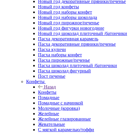
Новый год декоративные пряники/печенье
Новый год конфеты
Новый год наборы конфет
Новый год наборы шоколада
Новый год пирожное/печенье
Новый год фигурки новогодние
Новый год шоколад плиточный /батончики
Пасха декоративная карамель
Пасха декоративные пряники/печенье
Пасха куличи
Пасха наборы конфет
Пасха пирожные/печенье
Пасха шоколад плиточный /батончики
Пасха шоколад фигурный
Пост печенье
Конфеты
Назад
Конфеты
Помадные
Помадные с начинкой
Молочные (коровка)
Желейные
Желейные глазированные
Жевательные
С мягкой карамелью/тоффи