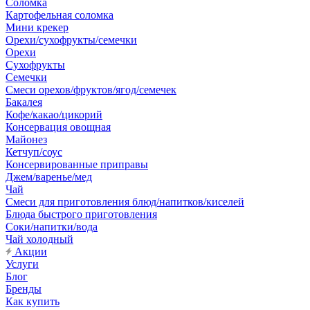
Соломка
Картофельная соломка
Мини крекер
Орехи/сухофрукты/семечки
Орехи
Сухофрукты
Семечки
Смеси орехов/фруктов/ягод/семечек
Бакалея
Кофе/какао/цикорий
Консервация овощная
Майонез
Кетчуп/соус
Консервированные приправы
Джем/варенье/мед
Чай
Смеси для приготовления блюд/напитков/киселей
Блюда быстрого приготовления
Соки/напитки/вода
Чай холодный
Акции
Услуги
Блог
Бренды
Как купить