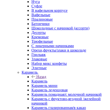
Нуга
Суфле
В вафельном корпусе
Вафельные
Пралиновые
Батончики
Шоколадные с начинкой (ассорти)
Десерты
Кремовые
Трюфельные
С ликерными начинками
Орехи,фрукты/злаки в шоколаде
Грильяж
Злаковые
Набор микс конфеты
Элитные
Карамель
Назад
Карамель
Карамель мини
Карамель леденцовая
Карамель помадная/с молочной начинкой
Карамель с фруктово-ягодной /желейной
начинкой
Карамель глазированная/в какао