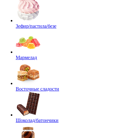
Зефир/пастила/безе
Мармелад
Восточные сладости
Шоколад/батончики