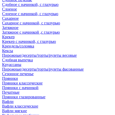
Сдобное с начинкой, с глазурью
Слоеное
Слоеное с начинкой, с глазурью
Сахарное
Сахарное с начинкой, с глазурью
Затяжное
Затяжное с начинкой ,с глазурью
Крекер
Крекер с начинкой, с глазурью
Крендель/соломка
Кексы
Пирожные/десерты/торты/рулеты весовые
Сдобная выпечка
Круассаны
Пирожные/десерты/торты/рулеты фасованные
Сезонное печенье
Пряники
Пряники классические
Пряники с начинкой
Печатные
Пряники глазированные
Вафли
Вафли классические
Вафли мягкие