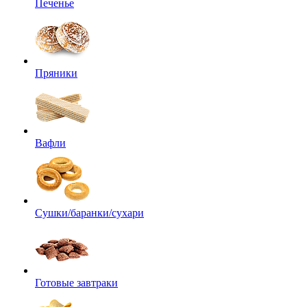
Печенье
Пряники
Вафли
Сушки/баранки/сухари
Готовые завтраки