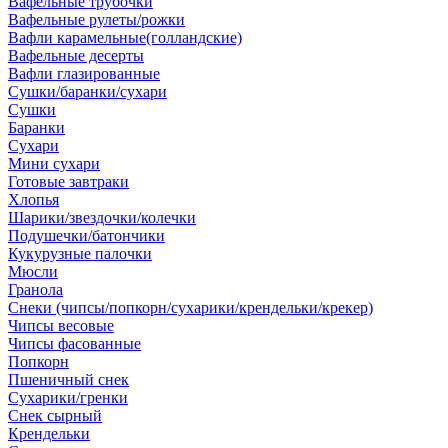
Вафельные трубочки
Вафельные рулеты/рожки
Вафли карамельные(голландские)
Вафельные десерты
Вафли глазированные
Сушки/баранки/сухари
Сушки
Баранки
Сухари
Мини сухари
Готовые завтраки
Хлопья
Шарики/звездочки/колечки
Подушечки/батончики
Кукурузные палочки
Мюсли
Гранола
Снеки (чипсы/попкорн/сухарики/крендельки/крекер)
Чипсы весовые
Чипсы фасованные
Попкорн
Пшеничный снек
Сухарики/гренки
Снек сырный
Крендельки