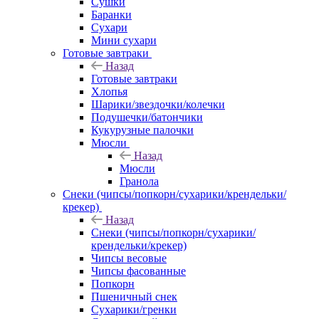
Сушки
Баранки
Сухари
Мини сухари
Готовые завтраки
Назад
Готовые завтраки
Хлопья
Шарики/звездочки/колечки
Подушечки/батончики
Кукурузные палочки
Мюсли
Назад
Мюсли
Гранола
Снеки (чипсы/попкорн/сухарики/крендельки/
крекер)
Назад
Снеки (чипсы/попкорн/сухарики/
крендельки/крекер)
Чипсы весовые
Чипсы фасованные
Попкорн
Пшеничный снек
Сухарики/гренки