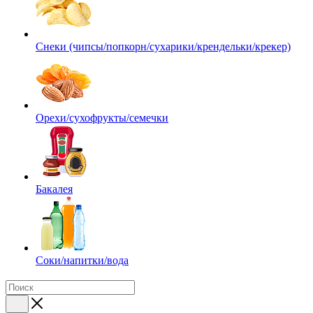
Снеки (чипсы/попкорн/сухарики/крендельки/крекер)
Орехи/сухофрукты/семечки
Бакалея
Соки/напитки/вода