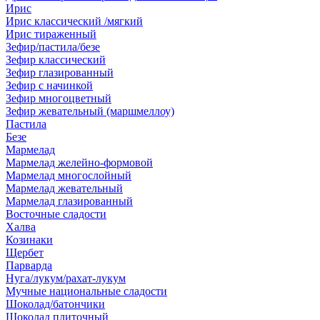
Ирис
Ирис классический /мягкий
Ирис тираженный
Зефир/пастила/безе
Зефир классический
Зефир глазированный
Зефир с начинкой
Зефир многоцветный
Зефир жевательный (маршмеллоу)
Пастила
Безе
Мармелад
Мармелад желейно-формовой
Мармелад многослойный
Мармелад жевательный
Мармелад глазированный
Восточные сладости
Халва
Козинаки
Щербет
Парварда
Нуга/лукум/рахат-лукум
Мучные национальные сладости
Шоколад/батончики
Шоколад плиточный