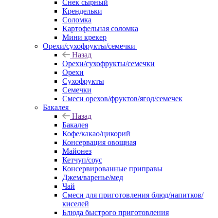
Снек сырный
Крендельки
Соломка
Картофельная соломка
Мини крекер
Орехи/сухофрукты/семечки
Назад
Орехи/сухофрукты/семечки
Орехи
Сухофрукты
Семечки
Смеси орехов/фруктов/ягод/семечек
Бакалея
Назад
Бакалея
Кофе/какао/цикорий
Консервация овощная
Майонез
Кетчуп/соус
Консервированные приправы
Джем/варенье/мед
Чай
Смеси для приготовления блюд/напитков/
киселей
Блюда быстрого приготовления