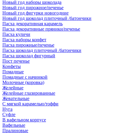
Новый год наборы шоколада
Новый год пирожное/печенье
Новый год фигурки новогодние
Новый год шоколад плиточный /батончики
Пасха декоративная карамель
Пасха декоративные пряники/печенье
Пасха куличи
Пасха наборы конфет
Пасха пирожные/печенье
Пасха шоколад плиточный /батончики
Пасха шоколад фигурный
Пост печенье
Конфеты
Помадные
Помадные с начинкой
Молочные (коровка)
Желейные
Желейные глазированные
Жевательные
С мягкой карамелью/тоффи
Нуга
Суфле
В вафельном корпусе
Вафельные
Пралиновые