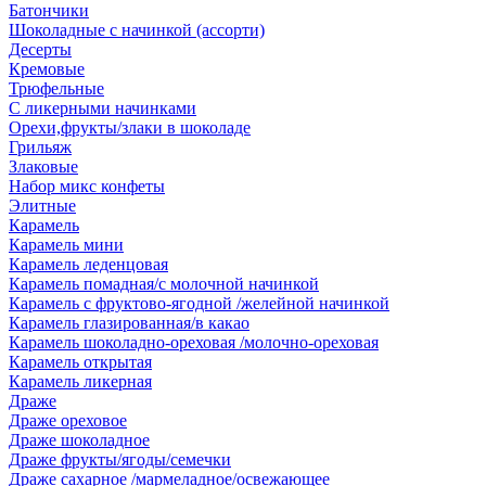
Батончики
Шоколадные с начинкой (ассорти)
Десерты
Кремовые
Трюфельные
С ликерными начинками
Орехи,фрукты/злаки в шоколаде
Грильяж
Злаковые
Набор микс конфеты
Элитные
Карамель
Карамель мини
Карамель леденцовая
Карамель помадная/с молочной начинкой
Карамель с фруктово-ягодной /желейной начинкой
Карамель глазированная/в какао
Карамель шоколадно-ореховая /молочно-ореховая
Карамель открытая
Карамель ликерная
Драже
Драже ореховое
Драже шоколадное
Драже фрукты/ягоды/семечки
Драже сахарное /мармеладное/освежающее