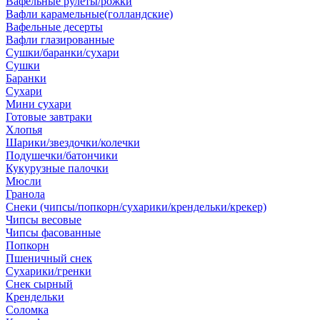
Вафельные рулеты/рожки
Вафли карамельные(голландские)
Вафельные десерты
Вафли глазированные
Сушки/баранки/сухари
Сушки
Баранки
Сухари
Мини сухари
Готовые завтраки
Хлопья
Шарики/звездочки/колечки
Подушечки/батончики
Кукурузные палочки
Мюсли
Гранола
Снеки (чипсы/попкорн/сухарики/крендельки/крекер)
Чипсы весовые
Чипсы фасованные
Попкорн
Пшеничный снек
Сухарики/гренки
Снек сырный
Крендельки
Соломка