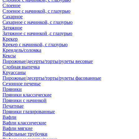
Слоеное
Слоеное с начинкой, с глазурью
Сахарное
Сахарное с начинкой, с глазурью
Затяжное
Затяжное с начинкой ,с глазурью
Крекер
Крекер с начинкой, с глазурью
Крендель/соломка
Кексы
Пирожные/десерты/торты/рулеты весовые
Сдобная выпечка
Круассаны
Пирожные/десерты/торты/рулеты фасованные
Сезонное печенье
Пряники
Пряники классические
Пряники с начинкой
Печатные
Пряники глазированные
Вафли
Вафли классические
Вафли мягкие
Вафельные трубочки