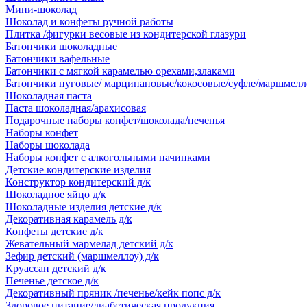
Мини-шоколад
Шоколад и конфеты ручной работы
Плитка /фигурки весовые из кондитерской глазури
Батончики шоколадные
Батончики вафельные
Батончики с мягкой карамелью орехами,злаками
Батончики нуговые/ марципановые/кокосовые/суфле/маршмелл
Шоколадная паста
Паста шоколадная/арахисовая
Подарочные наборы конфет/шоколада/печенья
Наборы конфет
Наборы шоколада
Наборы конфет с алкогольными начинками
Детские кондитерские изделия
Конструктор кондитерский д/к
Шоколадное яйцо д/к
Шоколадные изделия детские д/к
Декоративная карамель д/к
Конфеты детские д/к
Жевательный мармелад детский д/к
Зефир детский (маршмеллоу) д/к
Круассан детский д/к
Печенье детское д/к
Декоративный пряник /печенье/кейк попс д/к
Здоровое питание/диабетическая продукция