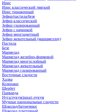
Ирис
Ирис классический /мягкий
Ирис тираженный
Зефир/пастила/безе
Зефир классический
Зефир глазированный
Зефир с начинкой
Зефир многоцветный
Зефир жевательный (маршмеллоу)
Пастила
Безе
Мармелад
Мармелад желейно-формовой
Мармелад многослойный
Мармелад жевательный
Мармелад глазированный
Восточные сладости
Халва
Козинаки
Щербет
Парварда
Нуга/лукум/рахат-лукум
Мучные национальные сладости
Шоколад/батончики
Шоколад плиточный