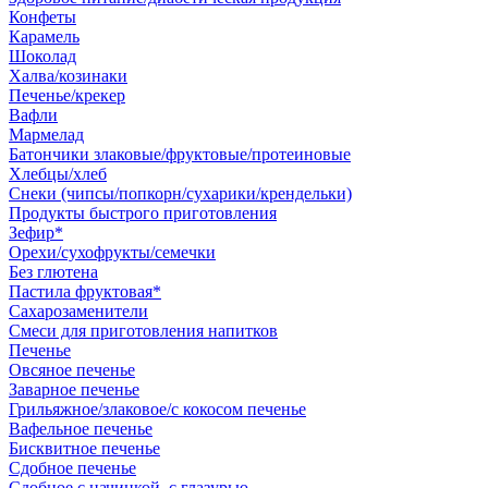
Конфеты
Карамель
Шоколад
Халва/козинаки
Печенье/крекер
Вафли
Мармелад
Батончики злаковые/фруктовые/протеиновые
Хлебцы/хлеб
Снеки (чипсы/попкорн/сухарики/крендельки)
Продукты быстрого приготовления
Зефир*
Орехи/сухофрукты/семечки
Без глютена
Пастила фруктовая*
Сахарозаменители
Смеси для приготовления напитков
Печенье
Овсяное печенье
Заварное печенье
Грильяжное/злаковое/с кокосом печенье
Вафельное печенье
Бисквитное печенье
Сдобное печенье
Сдобное с начинкой, с глазурью