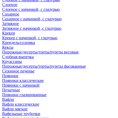
Слоеное
Слоеное с начинкой, с глазурью
Сахарное
Сахарное с начинкой, с глазурью
Затяжное
Затяжное с начинкой ,с глазурью
Крекер
Крекер с начинкой, с глазурью
Крендель/соломка
Кексы
Пирожные/десерты/торты/рулеты весовые
Сдобная выпечка
Круассаны
Пирожные/десерты/торты/рулеты фасованные
Сезонное печенье
Пряники
Пряники классические
Пряники с начинкой
Печатные
Пряники глазированные
Вафли
Вафли классические
Вафли мягкие
Вафельные трубочки