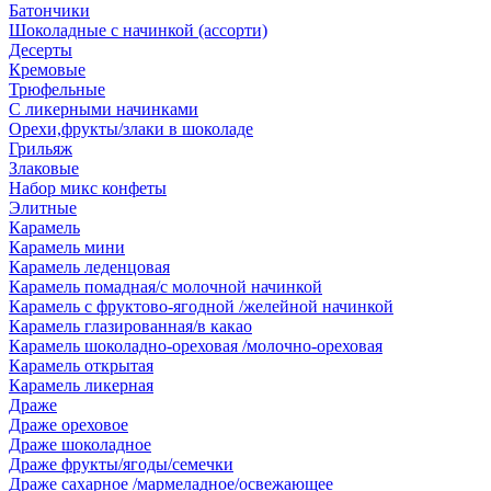
Батончики
Шоколадные с начинкой (ассорти)
Десерты
Кремовые
Трюфельные
С ликерными начинками
Орехи,фрукты/злаки в шоколаде
Грильяж
Злаковые
Набор микс конфеты
Элитные
Карамель
Карамель мини
Карамель леденцовая
Карамель помадная/с молочной начинкой
Карамель с фруктово-ягодной /желейной начинкой
Карамель глазированная/в какао
Карамель шоколадно-ореховая /молочно-ореховая
Карамель открытая
Карамель ликерная
Драже
Драже ореховое
Драже шоколадное
Драже фрукты/ягоды/семечки
Драже сахарное /мармеладное/освежающее