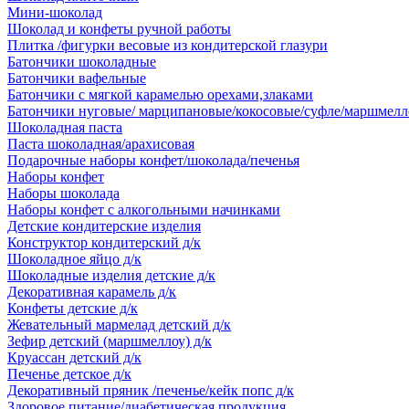
Мини-шоколад
Шоколад и конфеты ручной работы
Плитка /фигурки весовые из кондитерской глазури
Батончики шоколадные
Батончики вафельные
Батончики с мягкой карамелью орехами,злаками
Батончики нуговые/ марципановые/кокосовые/суфле/маршмелл
Шоколадная паста
Паста шоколадная/арахисовая
Подарочные наборы конфет/шоколада/печенья
Наборы конфет
Наборы шоколада
Наборы конфет с алкогольными начинками
Детские кондитерские изделия
Конструктор кондитерский д/к
Шоколадное яйцо д/к
Шоколадные изделия детские д/к
Декоративная карамель д/к
Конфеты детские д/к
Жевательный мармелад детский д/к
Зефир детский (маршмеллоу) д/к
Круассан детский д/к
Печенье детское д/к
Декоративный пряник /печенье/кейк попс д/к
Здоровое питание/диабетическая продукция