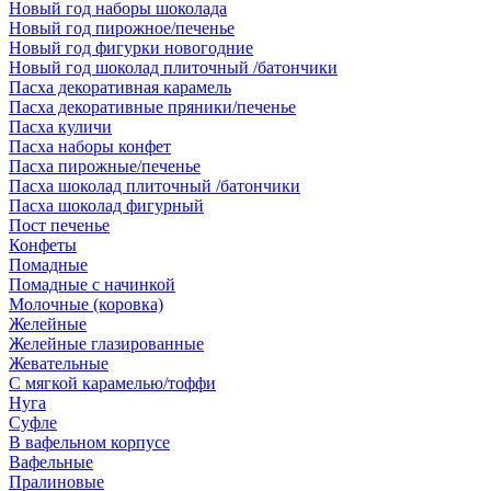
Новый год наборы шоколада
Новый год пирожное/печенье
Новый год фигурки новогодние
Новый год шоколад плиточный /батончики
Пасха декоративная карамель
Пасха декоративные пряники/печенье
Пасха куличи
Пасха наборы конфет
Пасха пирожные/печенье
Пасха шоколад плиточный /батончики
Пасха шоколад фигурный
Пост печенье
Конфеты
Помадные
Помадные с начинкой
Молочные (коровка)
Желейные
Желейные глазированные
Жевательные
С мягкой карамелью/тоффи
Нуга
Суфле
В вафельном корпусе
Вафельные
Пралиновые