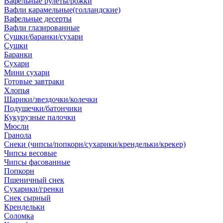
Вафельные рулеты/рожки
Вафли карамельные(голландские)
Вафельные десерты
Вафли глазированные
Сушки/баранки/сухари
Сушки
Баранки
Сухари
Мини сухари
Готовые завтраки
Хлопья
Шарики/звездочки/колечки
Подушечки/батончики
Кукурузные палочки
Мюсли
Гранола
Снеки (чипсы/попкорн/сухарики/крендельки/крекер)
Чипсы весовые
Чипсы фасованные
Попкорн
Пшеничный снек
Сухарики/гренки
Снек сырный
Крендельки
Соломка