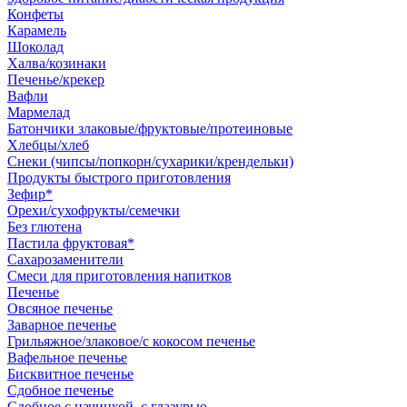
Конфеты
Карамель
Шоколад
Халва/козинаки
Печенье/крекер
Вафли
Мармелад
Батончики злаковые/фруктовые/протеиновые
Хлебцы/хлеб
Снеки (чипсы/попкорн/сухарики/крендельки)
Продукты быстрого приготовления
Зефир*
Орехи/сухофрукты/семечки
Без глютена
Пастила фруктовая*
Сахарозаменители
Смеси для приготовления напитков
Печенье
Овсяное печенье
Заварное печенье
Грильяжное/злаковое/с кокосом печенье
Вафельное печенье
Бисквитное печенье
Сдобное печенье
Сдобное с начинкой, с глазурью