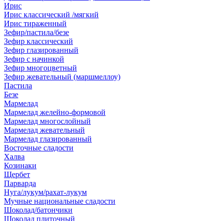
Ирис
Ирис классический /мягкий
Ирис тираженный
Зефир/пастила/безе
Зефир классический
Зефир глазированный
Зефир с начинкой
Зефир многоцветный
Зефир жевательный (маршмеллоу)
Пастила
Безе
Мармелад
Мармелад желейно-формовой
Мармелад многослойный
Мармелад жевательный
Мармелад глазированный
Восточные сладости
Халва
Козинаки
Щербет
Парварда
Нуга/лукум/рахат-лукум
Мучные национальные сладости
Шоколад/батончики
Шоколад плиточный