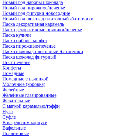
Новый год наборы шоколада
Новый год пирожное/печенье
Новый год фигурки новогодние
Новый год шоколад плиточный /батончики
Пасха декоративная карамель
Пасха декоративные пряники/печенье
Пасха куличи
Пасха наборы конфет
Пасха пирожные/печенье
Пасха шоколад плиточный /батончики
Пасха шоколад фигурный
Пост печенье
Конфеты
Помадные
Помадные с начинкой
Молочные (коровка)
Желейные
Желейные глазированные
Жевательные
С мягкой карамелью/тоффи
Нуга
Суфле
В вафельном корпусе
Вафельные
Пралиновые