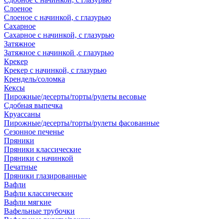
Слоеное
Слоеное с начинкой, с глазурью
Сахарное
Сахарное с начинкой, с глазурью
Затяжное
Затяжное с начинкой ,с глазурью
Крекер
Крекер с начинкой, с глазурью
Крендель/соломка
Кексы
Пирожные/десерты/торты/рулеты весовые
Сдобная выпечка
Круассаны
Пирожные/десерты/торты/рулеты фасованные
Сезонное печенье
Пряники
Пряники классические
Пряники с начинкой
Печатные
Пряники глазированные
Вафли
Вафли классические
Вафли мягкие
Вафельные трубочки