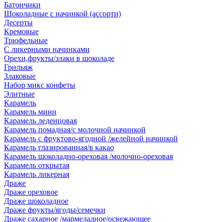
Батончики
Шоколадные с начинкой (ассорти)
Десерты
Кремовые
Трюфельные
С ликерными начинками
Орехи,фрукты/злаки в шоколаде
Грильяж
Злаковые
Набор микс конфеты
Элитные
Карамель
Карамель мини
Карамель леденцовая
Карамель помадная/с молочной начинкой
Карамель с фруктово-ягодной /желейной начинкой
Карамель глазированная/в какао
Карамель шоколадно-ореховая /молочно-ореховая
Карамель открытая
Карамель ликерная
Драже
Драже ореховое
Драже шоколадное
Драже фрукты/ягоды/семечки
Драже сахарное /мармеладное/освежающее