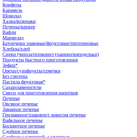
Конфеты
Карамель
Шоколад
Халва/козинаки
Печенье/крекер
Вафли
Мармелад
Батончики злаковые/фруктовые/протеиновые
Хлебцы/хлеб
Снеки (чипсы/попкорн/сухарики/крендельки)
Продукты быстрого приготовления
Зефир*
Орехи/сухофрукты/семечки
Без глютена
Пастила фруктовая*
Сахарозаменители
Смеси для приготовления напитков
Печенье
Овсяное печенье
Заварное печенье
Грильяжное/злаковое/с кокосом печенье
Вафельное печенье
Бисквитное печенье
Сдобное печенье
Сдобное с начинкой, с глазурью