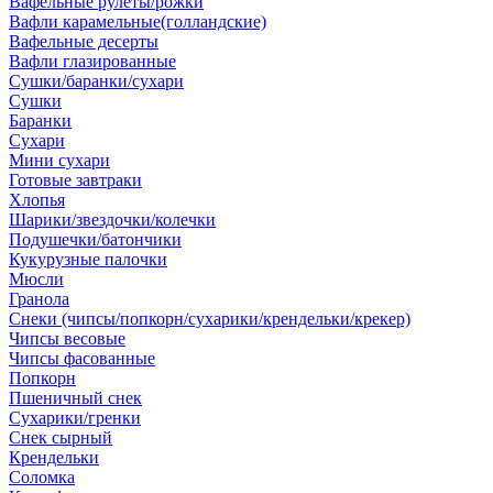
Вафельные рулеты/рожки
Вафли карамельные(голландские)
Вафельные десерты
Вафли глазированные
Сушки/баранки/сухари
Сушки
Баранки
Сухари
Мини сухари
Готовые завтраки
Хлопья
Шарики/звездочки/колечки
Подушечки/батончики
Кукурузные палочки
Мюсли
Гранола
Снеки (чипсы/попкорн/сухарики/крендельки/крекер)
Чипсы весовые
Чипсы фасованные
Попкорн
Пшеничный снек
Сухарики/гренки
Снек сырный
Крендельки
Соломка