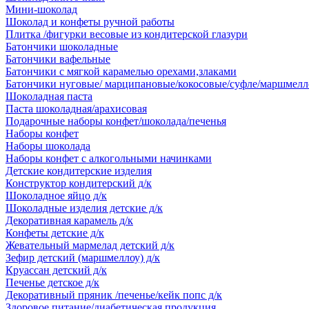
Мини-шоколад
Шоколад и конфеты ручной работы
Плитка /фигурки весовые из кондитерской глазури
Батончики шоколадные
Батончики вафельные
Батончики с мягкой карамелью орехами,злаками
Батончики нуговые/ марципановые/кокосовые/суфле/маршмелл
Шоколадная паста
Паста шоколадная/арахисовая
Подарочные наборы конфет/шоколада/печенья
Наборы конфет
Наборы шоколада
Наборы конфет с алкогольными начинками
Детские кондитерские изделия
Конструктор кондитерский д/к
Шоколадное яйцо д/к
Шоколадные изделия детские д/к
Декоративная карамель д/к
Конфеты детские д/к
Жевательный мармелад детский д/к
Зефир детский (маршмеллоу) д/к
Круассан детский д/к
Печенье детское д/к
Декоративный пряник /печенье/кейк попс д/к
Здоровое питание/диабетическая продукция