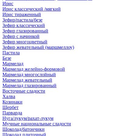
Ирис
Ирис классический /мягкий
Ирис тираженный
Зефир/пастила/безе
Зефир классический
Зефир глазированный
Зефир с начинкой
Зефир многоцветный
Зефир жевательный (маршмеллоу)
Пастила
Безе
Мармелад
Мармелад желейно-формовой
Мармелад многослойный
Мармелад жевательный
Мармелад глазированный
Восточные сладости
Халва
Козинаки
Щербет
Парварда
Нуга/лукум/рахат-лукум
Мучные национальные сладости
Шоколад/батончики
Шоколад плиточный