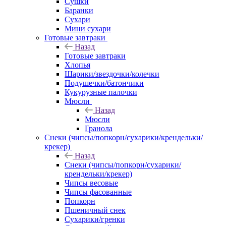
Сушки
Баранки
Сухари
Мини сухари
Готовые завтраки
Назад
Готовые завтраки
Хлопья
Шарики/звездочки/колечки
Подушечки/батончики
Кукурузные палочки
Мюсли
Назад
Мюсли
Гранола
Снеки (чипсы/попкорн/сухарики/крендельки/
крекер)
Назад
Снеки (чипсы/попкорн/сухарики/
крендельки/крекер)
Чипсы весовые
Чипсы фасованные
Попкорн
Пшеничный снек
Сухарики/гренки