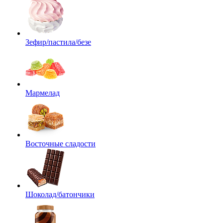
Зефир/пастила/безе
Мармелад
Восточные сладости
Шоколад/батончики