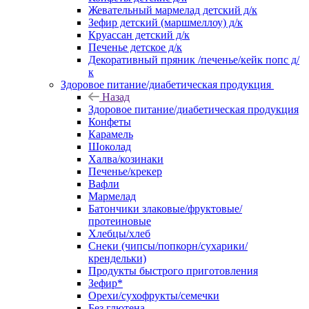
Жевательный мармелад детский д/к
Зефир детский (маршмеллоу) д/к
Круассан детский д/к
Печенье детское д/к
Декоративный пряник /печенье/кейк попс д/
к
Здоровое питание/диабетическая продукция
Назад
Здоровое питание/диабетическая продукция
Конфеты
Карамель
Шоколад
Халва/козинаки
Печенье/крекер
Вафли
Мармелад
Батончики злаковые/фруктовые/
протеиновые
Хлебцы/хлеб
Снеки (чипсы/попкорн/сухарики/
крендельки)
Продукты быстрого приготовления
Зефир*
Орехи/сухофрукты/семечки
Без глютена