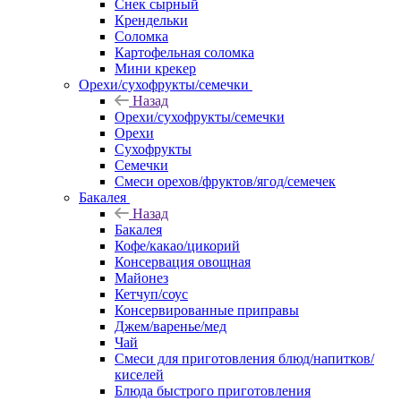
Снек сырный
Крендельки
Соломка
Картофельная соломка
Мини крекер
Орехи/сухофрукты/семечки
Назад
Орехи/сухофрукты/семечки
Орехи
Сухофрукты
Семечки
Смеси орехов/фруктов/ягод/семечек
Бакалея
Назад
Бакалея
Кофе/какао/цикорий
Консервация овощная
Майонез
Кетчуп/соус
Консервированные приправы
Джем/варенье/мед
Чай
Смеси для приготовления блюд/напитков/
киселей
Блюда быстрого приготовления