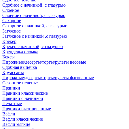
Сдобное с начинкой, с глазурью
Слоеное
Слоеное с начинкой, с глазурью
Сахарное
Сахарное с начинкой, с глазурью
Затяжное
Затяжное с начинкой ,с глазурью
Крекер
Крекер с начинкой, с глазурью
Крендель/соломка
Кексы
Пирожные/десерты/торты/рулеты весовые
Сдобная выпечка
Круассаны
Пирожные/десерты/торты/рулеты фасованные
Сезонное печенье
Пряники
Пряники классические
Пряники с начинкой
Печатные
Пряники глазированные
Вафли
Вафли классические
Вафли мягкие