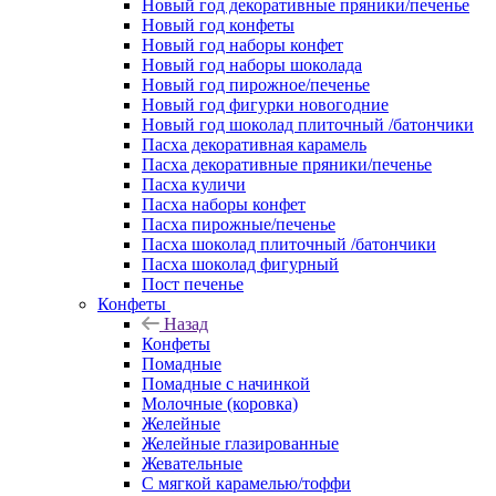
Новый год декоративные пряники/печенье
Новый год конфеты
Новый год наборы конфет
Новый год наборы шоколада
Новый год пирожное/печенье
Новый год фигурки новогодние
Новый год шоколад плиточный /батончики
Пасха декоративная карамель
Пасха декоративные пряники/печенье
Пасха куличи
Пасха наборы конфет
Пасха пирожные/печенье
Пасха шоколад плиточный /батончики
Пасха шоколад фигурный
Пост печенье
Конфеты
Назад
Конфеты
Помадные
Помадные с начинкой
Молочные (коровка)
Желейные
Желейные глазированные
Жевательные
С мягкой карамелью/тоффи