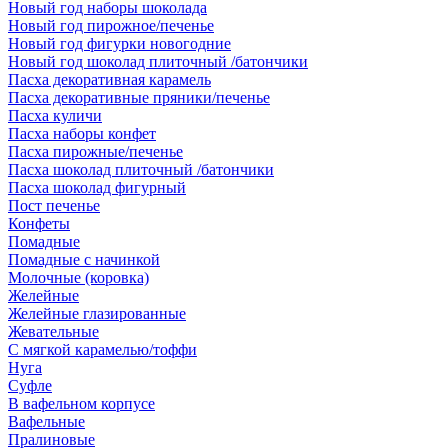
Новый год наборы шоколада
Новый год пирожное/печенье
Новый год фигурки новогодние
Новый год шоколад плиточный /батончики
Пасха декоративная карамель
Пасха декоративные пряники/печенье
Пасха куличи
Пасха наборы конфет
Пасха пирожные/печенье
Пасха шоколад плиточный /батончики
Пасха шоколад фигурный
Пост печенье
Конфеты
Помадные
Помадные с начинкой
Молочные (коровка)
Желейные
Желейные глазированные
Жевательные
С мягкой карамелью/тоффи
Нуга
Суфле
В вафельном корпусе
Вафельные
Пралиновые