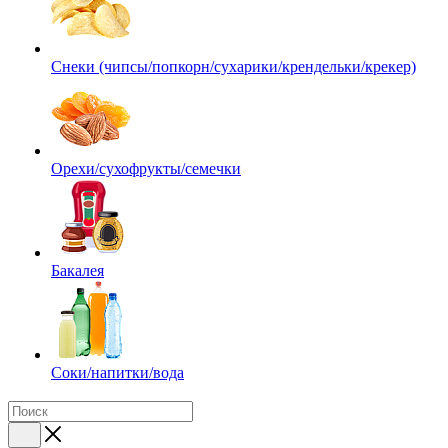
Снеки (чипсы/попкорн/сухарики/крендельки/крекер)
Орехи/сухофрукты/семечки
Бакалея
Соки/напитки/вода