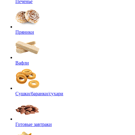
Печенье
Пряники
Вафли
Сушки/баранки/сухари
Готовые завтраки