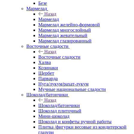
Безе
Мармелад
Назад
Мармелад
Мармелад желейно-формовой
Мармелад многослойный
Мармелад жевательный
Мармелад глазированный
Восточные сладости
Назад
Восточные сладости
Халва
Козинаки
Щербет
Парварда
Нуга/лукум/рахат-лукум
Мучные национальные сладости
Шоколад/батончики
Назад
Шоколад/батончики
Шоколад плиточный
Мини-шоколад
Шоколад и конфеты ручной работы
Плитка /фигурки весовые из кондитерской
глазури