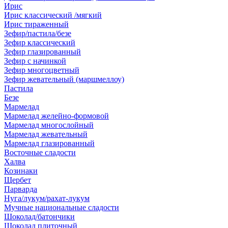
Ирис
Ирис классический /мягкий
Ирис тираженный
Зефир/пастила/безе
Зефир классический
Зефир глазированный
Зефир с начинкой
Зефир многоцветный
Зефир жевательный (маршмеллоу)
Пастила
Безе
Мармелад
Мармелад желейно-формовой
Мармелад многослойный
Мармелад жевательный
Мармелад глазированный
Восточные сладости
Халва
Козинаки
Щербет
Парварда
Нуга/лукум/рахат-лукум
Мучные национальные сладости
Шоколад/батончики
Шоколад плиточный