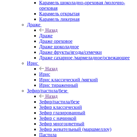
Карамель шоколадно-ореховая /молочно-
ореховая
Карамель открытая
Карамель ликерная
Драже
Назад
Драже
Драже ореховое
Драже шоколадное
Драже фрукты/ягоды/семечки
Драже сахарное /мармеладное/освежающее
Ирис
Назад
Ирис
Ирис классический /мягкий
Ирис тираженный
Зефир/пастила/безе
Назад
Зефир/пастила/безе
Зефир классический
Зефир глазированный
Зефир с начинкой
Зефир многоцветный
Зефир жевательный (маршмеллоу)
Пастила