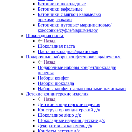
Батончики шоколадные
Батончики вафельные
Батончики с мягкой карамелью
орехами,злаками
Батончики нуговые/ марципановые/
кокосовые/суфле/маршмеллоу
Шоколадная паста
Назад
Шоколадная паста
Паста шоколадная/арахисовая
Подарочные наборы конфет/шоколада/печенья
Назад
Подарочные наборы конфет/шоколада/
печенья
Наборы конфет
Наборы шоколада
Наборы конфет с алкогольными начинками
Детские кондитерские изделия
Назад
Детские кондитерские изделия
Конструктор кондитерский д/к
Шоколадное яйцо д/к
Шоколадные изделия детские д/к
Декоративная карамель д/к
Конфеты детские д/к