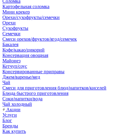
Соломка
Картофельная соломка
Мини крекер
Орехи/сухофрукты/семечки
Орехи
Сухофрукты
Семечки
Смеси орехов/фруктов/ягод/семечек
Бакалея
Кофе/какао/цикорий
Консервация овощная
Майонез
Кетчуп/соус
Консервированные приправы
Джем/варенье/мед
Чай
Смеси для приготовления блюд/напитков/киселей
Блюда быстрого приготовления
Соки/напитки/вода
Чай холодный
Акции
Услуги
Блог
Бренды
Как купить