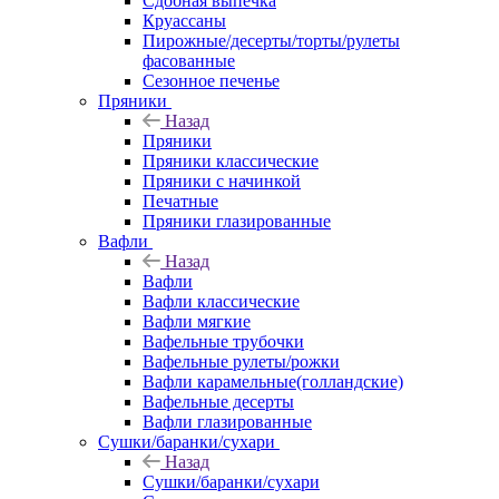
Сдобная выпечка
Круассаны
Пирожные/десерты/торты/рулеты
фасованные
Сезонное печенье
Пряники
Назад
Пряники
Пряники классические
Пряники с начинкой
Печатные
Пряники глазированные
Вафли
Назад
Вафли
Вафли классические
Вафли мягкие
Вафельные трубочки
Вафельные рулеты/рожки
Вафли карамельные(голландские)
Вафельные десерты
Вафли глазированные
Сушки/баранки/сухари
Назад
Сушки/баранки/сухари