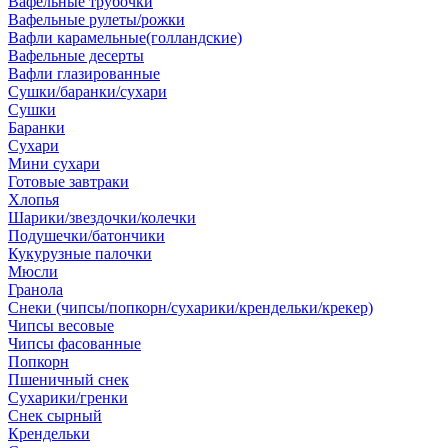
Вафельные трубочки
Вафельные рулеты/рожки
Вафли карамельные(голландские)
Вафельные десерты
Вафли глазированные
Сушки/баранки/сухари
Сушки
Баранки
Сухари
Мини сухари
Готовые завтраки
Хлопья
Шарики/звездочки/колечки
Подушечки/батончики
Кукурузные палочки
Мюсли
Гранола
Снеки (чипсы/попкорн/сухарики/крендельки/крекер)
Чипсы весовые
Чипсы фасованные
Попкорн
Пшеничный снек
Сухарики/гренки
Снек сырный
Крендельки