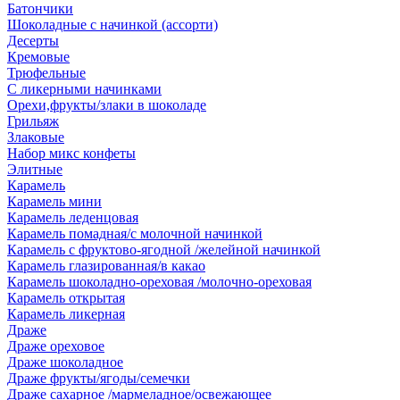
Батончики
Шоколадные с начинкой (ассорти)
Десерты
Кремовые
Трюфельные
С ликерными начинками
Орехи,фрукты/злаки в шоколаде
Грильяж
Злаковые
Набор микс конфеты
Элитные
Карамель
Карамель мини
Карамель леденцовая
Карамель помадная/с молочной начинкой
Карамель с фруктово-ягодной /желейной начинкой
Карамель глазированная/в какао
Карамель шоколадно-ореховая /молочно-ореховая
Карамель открытая
Карамель ликерная
Драже
Драже ореховое
Драже шоколадное
Драже фрукты/ягоды/семечки
Драже сахарное /мармеладное/освежающее