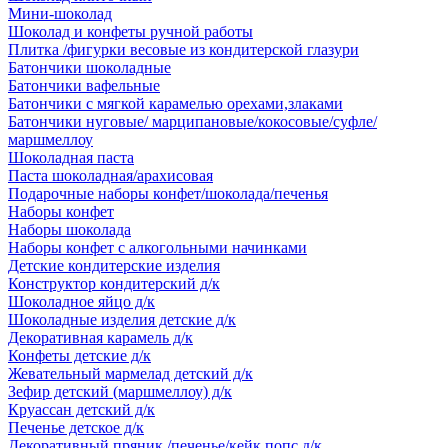
Мини-шоколад
Шоколад и конфеты ручной работы
Плитка /фигурки весовые из кондитерской глазури
Батончики шоколадные
Батончики вафельные
Батончики с мягкой карамелью орехами,злаками
Батончики нуговые/ марципановые/кокосовые/суфле/
маршмеллоу
Шоколадная паста
Паста шоколадная/арахисовая
Подарочные наборы конфет/шоколада/печенья
Наборы конфет
Наборы шоколада
Наборы конфет с алкогольными начинками
Детские кондитерские изделия
Конструктор кондитерский д/к
Шоколадное яйцо д/к
Шоколадные изделия детские д/к
Декоративная карамель д/к
Конфеты детские д/к
Жевательный мармелад детский д/к
Зефир детский (маршмеллоу) д/к
Круассан детский д/к
Печенье детское д/к
Декоративный пряник /печенье/кейк попс д/к