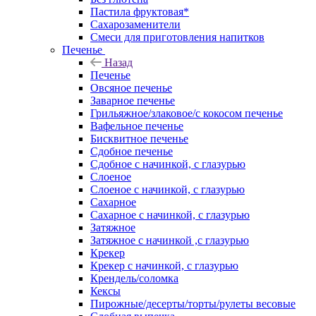
Пастила фруктовая*
Сахарозаменители
Смеси для приготовления напитков
Печенье
Назад
Печенье
Овсяное печенье
Заварное печенье
Грильяжное/злаковое/с кокосом печенье
Вафельное печенье
Бисквитное печенье
Сдобное печенье
Сдобное с начинкой, с глазурью
Слоеное
Слоеное с начинкой, с глазурью
Сахарное
Сахарное с начинкой, с глазурью
Затяжное
Затяжное с начинкой ,с глазурью
Крекер
Крекер с начинкой, с глазурью
Крендель/соломка
Кексы
Пирожные/десерты/торты/рулеты весовые