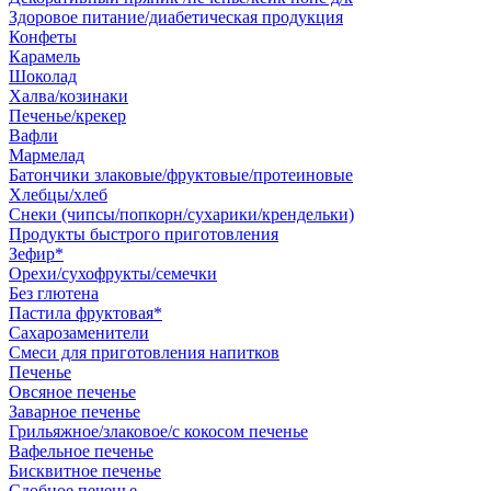
Здоровое питание/диабетическая продукция
Конфеты
Карамель
Шоколад
Халва/козинаки
Печенье/крекер
Вафли
Мармелад
Батончики злаковые/фруктовые/протеиновые
Хлебцы/хлеб
Снеки (чипсы/попкорн/сухарики/крендельки)
Продукты быстрого приготовления
Зефир*
Орехи/сухофрукты/семечки
Без глютена
Пастила фруктовая*
Сахарозаменители
Смеси для приготовления напитков
Печенье
Овсяное печенье
Заварное печенье
Грильяжное/злаковое/с кокосом печенье
Вафельное печенье
Бисквитное печенье
Сдобное печенье