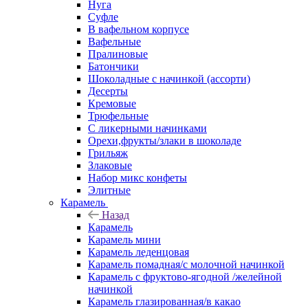
Нуга
Суфле
В вафельном корпусе
Вафельные
Пралиновые
Батончики
Шоколадные с начинкой (ассорти)
Десерты
Кремовые
Трюфельные
С ликерными начинками
Орехи,фрукты/злаки в шоколаде
Грильяж
Злаковые
Набор микс конфеты
Элитные
Карамель
Назад
Карамель
Карамель мини
Карамель леденцовая
Карамель помадная/с молочной начинкой
Карамель с фруктово-ягодной /желейной
начинкой
Карамель глазированная/в какао