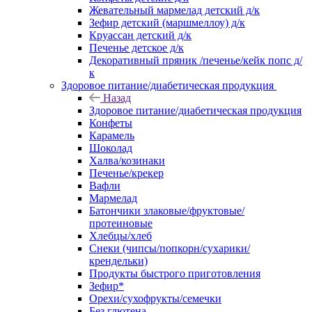
Жевательный мармелад детский д/к
Зефир детский (маршмеллоу) д/к
Круассан детский д/к
Печенье детское д/к
Декоративный пряник /печенье/кейк попс д/
к
Здоровое питание/диабетическая продукция
Назад
Здоровое питание/диабетическая продукция
Конфеты
Карамель
Шоколад
Халва/козинаки
Печенье/крекер
Вафли
Мармелад
Батончики злаковые/фруктовые/
протеиновые
Хлебцы/хлеб
Снеки (чипсы/попкорн/сухарики/
крендельки)
Продукты быстрого приготовления
Зефир*
Орехи/сухофрукты/семечки
Без глютена