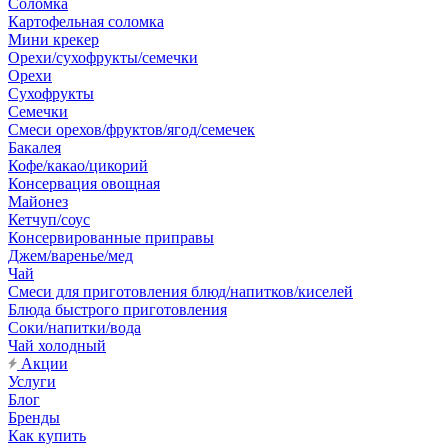
Соломка
Картофельная соломка
Мини крекер
Орехи/сухофрукты/семечки
Орехи
Сухофрукты
Семечки
Смеси орехов/фруктов/ягод/семечек
Бакалея
Кофе/какао/цикорий
Консервация овощная
Майонез
Кетчуп/соус
Консервированные приправы
Джем/варенье/мед
Чай
Смеси для приготовления блюд/напитков/киселей
Блюда быстрого приготовления
Соки/напитки/вода
Чай холодный
Акции
Услуги
Блог
Бренды
Как купить