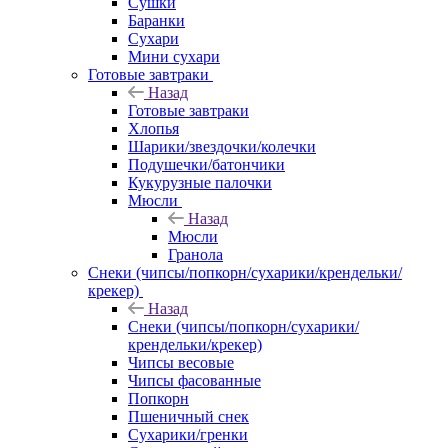
Сушки
Баранки
Сухари
Мини сухари
Готовые завтраки
Назад
Готовые завтраки
Хлопья
Шарики/звездочки/колечки
Подушечки/батончики
Кукурузные палочки
Мюсли
Назад
Мюсли
Гранола
Снеки (чипсы/попкорн/сухарики/крендельки/
крекер)
Назад
Снеки (чипсы/попкорн/сухарики/
крендельки/крекер)
Чипсы весовые
Чипсы фасованные
Попкорн
Пшеничный снек
Сухарики/гренки