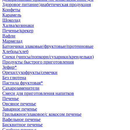
Здоровое питание/диабетическая продукция
Конфеты
Карамель
Шоколад
Халва/козинаки
Печенье/крекер
Вафли
Мармелад
Батончики злаковые/фруктовые/протеиновые
Хлебцы/хлеб
Снеки (чипсы/попкорн/сухарики/крендельки)
Продукты быстрого приготовления
Зефир*
Орехи/сухофрукты/семечки
Без глютена
Пастила фруктовая*
Сахарозаменители
Смеси для приготовления напитков
Печенье
Овсяное печенье
Заварное печенье
Грильяжное/злаковое/с кокосом печенье
Вафельное печенье
Бисквитное печенье
Сдобное печенье