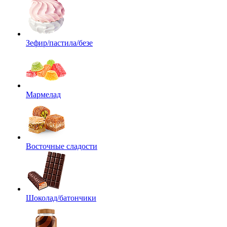
Зефир/пастила/безе
Мармелад
Восточные сладости
Шоколад/батончики