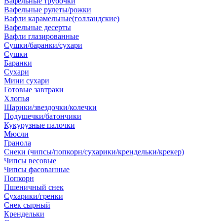
Вафельные трубочки
Вафельные рулеты/рожки
Вафли карамельные(голландские)
Вафельные десерты
Вафли глазированные
Сушки/баранки/сухари
Сушки
Баранки
Сухари
Мини сухари
Готовые завтраки
Хлопья
Шарики/звездочки/колечки
Подушечки/батончики
Кукурузные палочки
Мюсли
Гранола
Снеки (чипсы/попкорн/сухарики/крендельки/крекер)
Чипсы весовые
Чипсы фасованные
Попкорн
Пшеничный снек
Сухарики/гренки
Снек сырный
Крендельки