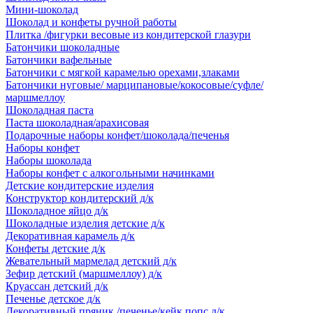
Мини-шоколад
Шоколад и конфеты ручной работы
Плитка /фигурки весовые из кондитерской глазури
Батончики шоколадные
Батончики вафельные
Батончики с мягкой карамелью орехами,злаками
Батончики нуговые/ марципановые/кокосовые/суфле/
маршмеллоу
Шоколадная паста
Паста шоколадная/арахисовая
Подарочные наборы конфет/шоколада/печенья
Наборы конфет
Наборы шоколада
Наборы конфет с алкогольными начинками
Детские кондитерские изделия
Конструктор кондитерский д/к
Шоколадное яйцо д/к
Шоколадные изделия детские д/к
Декоративная карамель д/к
Конфеты детские д/к
Жевательный мармелад детский д/к
Зефир детский (маршмеллоу) д/к
Круассан детский д/к
Печенье детское д/к
Декоративный пряник /печенье/кейк попс д/к