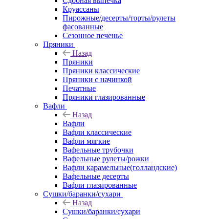
Сдобная выпечка
Круассаны
Пирожные/десерты/торты/рулеты
фасованные
Сезонное печенье
Пряники
Назад
Пряники
Пряники классические
Пряники с начинкой
Печатные
Пряники глазированные
Вафли
Назад
Вафли
Вафли классические
Вафли мягкие
Вафельные трубочки
Вафельные рулеты/рожки
Вафли карамельные(голландские)
Вафельные десерты
Вафли глазированные
Сушки/баранки/сухари
Назад
Сушки/баранки/сухари