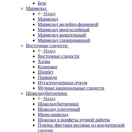
Безе
Мармелад
Назад
Мармелад
Мармелад желейно-формовой
Мармелад многослойный
Мармелад жевательный
Мармелад глазированный
Восточные сладости
Назад
Восточные сладости
Халва
Козинаки
Щербет
Парварда
Нуга/лукум/рахат-лукум
Мучные национальные сладости
Шоколад/батончики
Назад
Шоколад/батончики
Шоколад плиточный
Мини-шоколад
Шоколад и конфеты ручной работы
Плитка /фигурки весовые из кондитерской
глазури