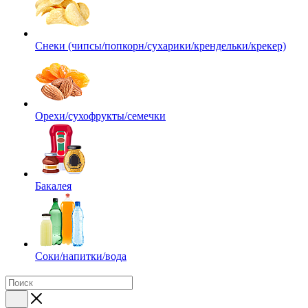
Снеки (чипсы/попкорн/сухарики/крендельки/крекер)
Орехи/сухофрукты/семечки
Бакалея
Соки/напитки/вода