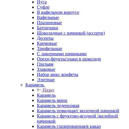
Нуга
Суфле
В вафельном корпусе
Вафельные
Пралиновые
Батончики
Шоколадные с начинкой (ассорти)
Десерты
Кремовые
Трюфельные
С ликерными начинками
Орехи,фрукты/злаки в шоколаде
Грильяж
Злаковые
Набор микс конфеты
Элитные
Карамель
Назад
Карамель
Карамель мини
Карамель леденцовая
Карамель помадная/с молочной начинкой
Карамель с фруктово-ягодной /желейной
начинкой
Карамель глазированная/в какао