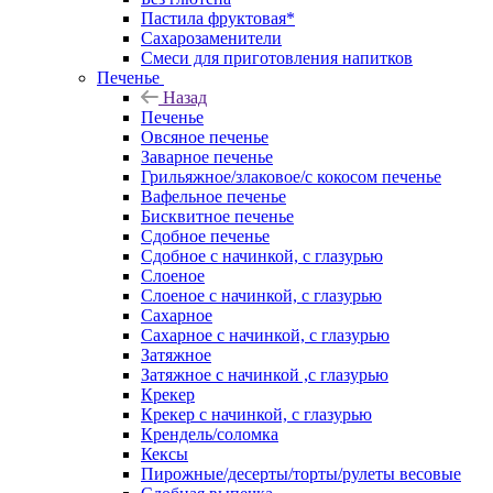
Пастила фруктовая*
Сахарозаменители
Смеси для приготовления напитков
Печенье
Назад
Печенье
Овсяное печенье
Заварное печенье
Грильяжное/злаковое/с кокосом печенье
Вафельное печенье
Бисквитное печенье
Сдобное печенье
Сдобное с начинкой, с глазурью
Слоеное
Слоеное с начинкой, с глазурью
Сахарное
Сахарное с начинкой, с глазурью
Затяжное
Затяжное с начинкой ,с глазурью
Крекер
Крекер с начинкой, с глазурью
Крендель/соломка
Кексы
Пирожные/десерты/торты/рулеты весовые