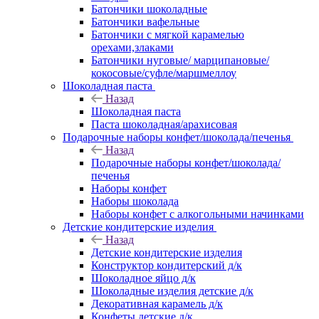
Батончики шоколадные
Батончики вафельные
Батончики с мягкой карамелью
орехами,злаками
Батончики нуговые/ марципановые/
кокосовые/суфле/маршмеллоу
Шоколадная паста
Назад
Шоколадная паста
Паста шоколадная/арахисовая
Подарочные наборы конфет/шоколада/печенья
Назад
Подарочные наборы конфет/шоколада/
печенья
Наборы конфет
Наборы шоколада
Наборы конфет с алкогольными начинками
Детские кондитерские изделия
Назад
Детские кондитерские изделия
Конструктор кондитерский д/к
Шоколадное яйцо д/к
Шоколадные изделия детские д/к
Декоративная карамель д/к
Конфеты детские д/к