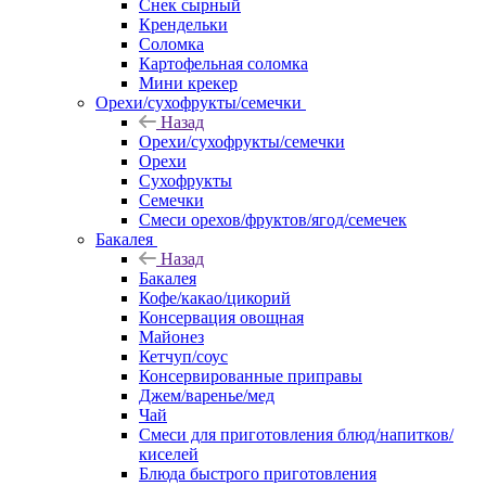
Снек сырный
Крендельки
Соломка
Картофельная соломка
Мини крекер
Орехи/сухофрукты/семечки
Назад
Орехи/сухофрукты/семечки
Орехи
Сухофрукты
Семечки
Смеси орехов/фруктов/ягод/семечек
Бакалея
Назад
Бакалея
Кофе/какао/цикорий
Консервация овощная
Майонез
Кетчуп/соус
Консервированные приправы
Джем/варенье/мед
Чай
Смеси для приготовления блюд/напитков/
киселей
Блюда быстрого приготовления