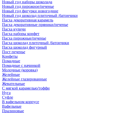
Новый год наборы шоколада
Новый год пирожное/печенье
Новый год фигурки новогодние
Новый год шоколад плиточный /батончики
Пасха декоративная карамель
Пасха декоративные пряники/печенье
Пасха куличи
Пасха наборы конфет
Пасха пирожные/печенье
Пасха шоколад плиточный /батончики
Пасха шоколад фигурный
Пост печенье
Конфеты
Помадные
Помадные с начинкой
Молочные (коровка)
Желейные
Желейные глазированные
Жевательные
С мягкой карамелью/тоффи
Нуга
Суфле
В вафельном корпусе
Вафельные
Пралиновые