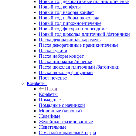
Новый год декоративные пряники/печенье
Новый год конфеты
Новый год наборы конфет
Новый год наборы шоколада
Новый год пирожное/печенье
Новый год фигурки новогодние
Новый год шоколад плиточный /батончики
Пасха декоративная карамель
Пасха декоративные пряники/печенье
Пасха куличи
Пасха наборы конфет
Пасха пирожные/печенье
Пасха шоколад плиточный /батончики
Пасха шоколад фигурный
Пост печенье
Конфеты
Назад
Конфеты
Помадные
Помадные с начинкой
Молочные (коровка)
Желейные
Желейные глазированные
Жевательные
С мягкой карамелью/тоффи