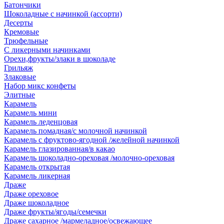
Батончики
Шоколадные с начинкой (ассорти)
Десерты
Кремовые
Трюфельные
С ликерными начинками
Орехи,фрукты/злаки в шоколаде
Грильяж
Злаковые
Набор микс конфеты
Элитные
Карамель
Карамель мини
Карамель леденцовая
Карамель помадная/с молочной начинкой
Карамель с фруктово-ягодной /желейной начинкой
Карамель глазированная/в какао
Карамель шоколадно-ореховая /молочно-ореховая
Карамель открытая
Карамель ликерная
Драже
Драже ореховое
Драже шоколадное
Драже фрукты/ягоды/семечки
Драже сахарное /мармеладное/освежающее