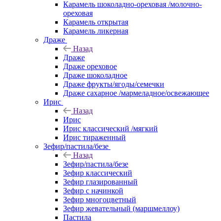
Карамель шоколадно-ореховая /молочно-
ореховая
Карамель открытая
Карамель ликерная
Драже
Назад
Драже
Драже ореховое
Драже шоколадное
Драже фрукты/ягоды/семечки
Драже сахарное /мармеладное/освежающее
Ирис
Назад
Ирис
Ирис классический /мягкий
Ирис тираженный
Зефир/пастила/безе
Назад
Зефир/пастила/безе
Зефир классический
Зефир глазированный
Зефир с начинкой
Зефир многоцветный
Зефир жевательный (маршмеллоу)
Пастила