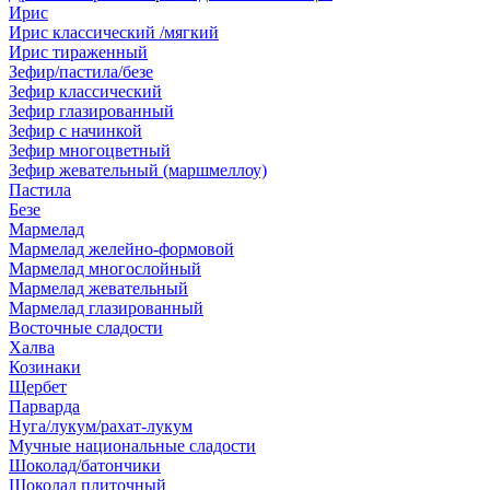
Ирис
Ирис классический /мягкий
Ирис тираженный
Зефир/пастила/безе
Зефир классический
Зефир глазированный
Зефир с начинкой
Зефир многоцветный
Зефир жевательный (маршмеллоу)
Пастила
Безе
Мармелад
Мармелад желейно-формовой
Мармелад многослойный
Мармелад жевательный
Мармелад глазированный
Восточные сладости
Халва
Козинаки
Щербет
Парварда
Нуга/лукум/рахат-лукум
Мучные национальные сладости
Шоколад/батончики
Шоколад плиточный