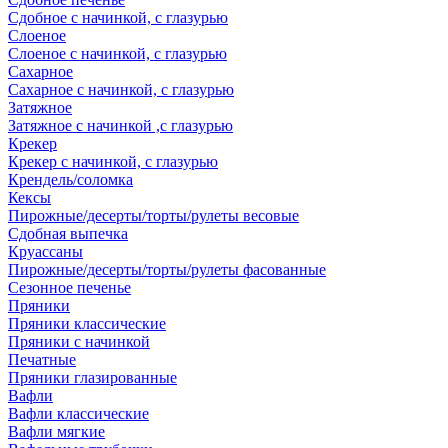
Сдобное с начинкой, с глазурью
Слоеное
Слоеное с начинкой, с глазурью
Сахарное
Сахарное с начинкой, с глазурью
Затяжное
Затяжное с начинкой ,с глазурью
Крекер
Крекер с начинкой, с глазурью
Крендель/соломка
Кексы
Пирожные/десерты/торты/рулеты весовые
Сдобная выпечка
Круассаны
Пирожные/десерты/торты/рулеты фасованные
Сезонное печенье
Пряники
Пряники классические
Пряники с начинкой
Печатные
Пряники глазированные
Вафли
Вафли классические
Вафли мягкие