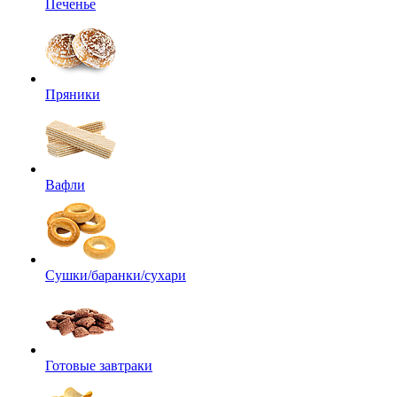
Печенье
Пряники
Вафли
Сушки/баранки/сухари
Готовые завтраки