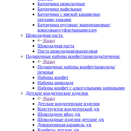
Батончики шоколадные
Батончики вафельные
Батончики с мягкой карамелью
орехами,злаками
Батончики нуговые/ марципановые/
кокосовые/суфле/маршмеллоу
Шоколадная паста
Назад
Шоколадная паста
Паста шоколадная/арахисовая
Подарочные наборы конфет/шоколада/печенья
Назад
Подарочные наборы конфет/шоколада/
печенья
Наборы конфет
Наборы шоколада
Наборы конфет с алкогольными начинками
Детские кондитерские изделия
Назад
Детские кондитерские изделия
Конструктор кондитерский д/к
Шоколадное яйцо д/к
Шоколадные изделия детские д/к
Декоративная карамель д/к
Конфеты детские д/к