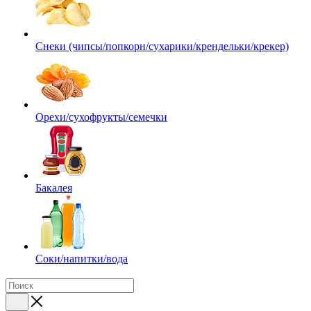
Снеки (чипсы/попкорн/сухарики/крендельки/крекер)
Орехи/сухофрукты/семечки
Бакалея
Соки/напитки/вода