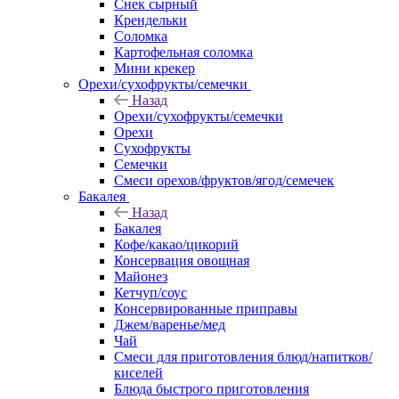
Снек сырный
Крендельки
Соломка
Картофельная соломка
Мини крекер
Орехи/сухофрукты/семечки
Назад
Орехи/сухофрукты/семечки
Орехи
Сухофрукты
Семечки
Смеси орехов/фруктов/ягод/семечек
Бакалея
Назад
Бакалея
Кофе/какао/цикорий
Консервация овощная
Майонез
Кетчуп/соус
Консервированные приправы
Джем/варенье/мед
Чай
Смеси для приготовления блюд/напитков/
киселей
Блюда быстрого приготовления