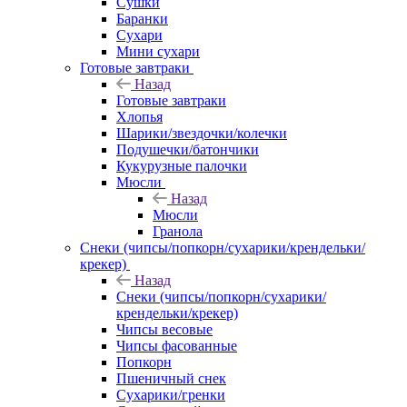
Сушки
Баранки
Сухари
Мини сухари
Готовые завтраки
Назад
Готовые завтраки
Хлопья
Шарики/звездочки/колечки
Подушечки/батончики
Кукурузные палочки
Мюсли
Назад
Мюсли
Гранола
Снеки (чипсы/попкорн/сухарики/крендельки/
крекер)
Назад
Снеки (чипсы/попкорн/сухарики/
крендельки/крекер)
Чипсы весовые
Чипсы фасованные
Попкорн
Пшеничный снек
Сухарики/гренки