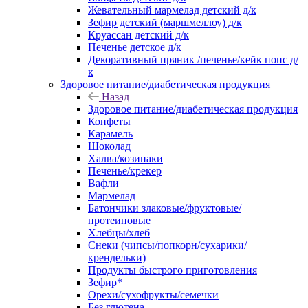
Жевательный мармелад детский д/к
Зефир детский (маршмеллоу) д/к
Круассан детский д/к
Печенье детское д/к
Декоративный пряник /печенье/кейк попс д/
к
Здоровое питание/диабетическая продукция
Назад
Здоровое питание/диабетическая продукция
Конфеты
Карамель
Шоколад
Халва/козинаки
Печенье/крекер
Вафли
Мармелад
Батончики злаковые/фруктовые/
протеиновые
Хлебцы/хлеб
Снеки (чипсы/попкорн/сухарики/
крендельки)
Продукты быстрого приготовления
Зефир*
Орехи/сухофрукты/семечки
Без глютена