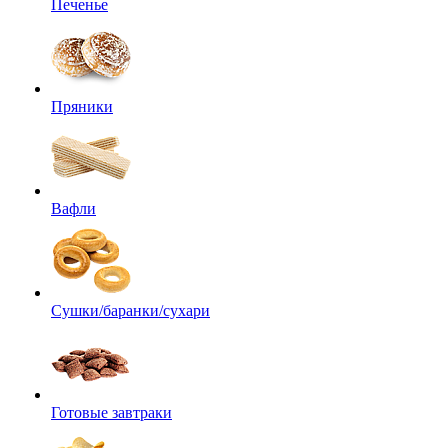
Печенье
Пряники
Вафли
Сушки/баранки/сухари
Готовые завтраки