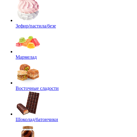
Зефир/пастила/безе
Мармелад
Восточные сладости
Шоколад/батончики