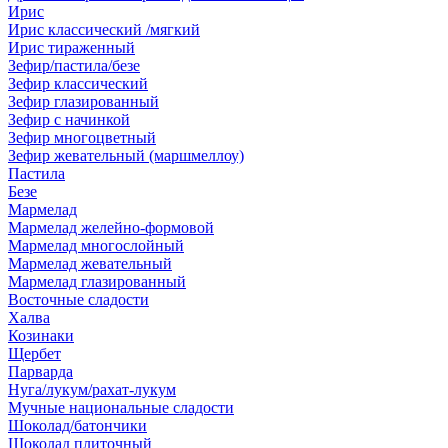
Ирис
Ирис классический /мягкий
Ирис тираженный
Зефир/пастила/безе
Зефир классический
Зефир глазированный
Зефир с начинкой
Зефир многоцветный
Зефир жевательный (маршмеллоу)
Пастила
Безе
Мармелад
Мармелад желейно-формовой
Мармелад многослойный
Мармелад жевательный
Мармелад глазированный
Восточные сладости
Халва
Козинаки
Щербет
Парварда
Нуга/лукум/рахат-лукум
Мучные национальные сладости
Шоколад/батончики
Шоколад плиточный