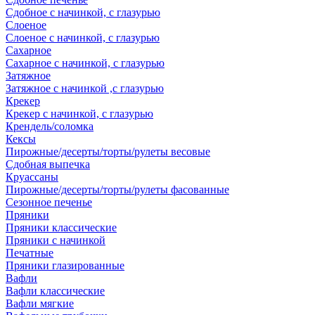
Сдобное с начинкой, с глазурью
Слоеное
Слоеное с начинкой, с глазурью
Сахарное
Сахарное с начинкой, с глазурью
Затяжное
Затяжное с начинкой ,с глазурью
Крекер
Крекер с начинкой, с глазурью
Крендель/соломка
Кексы
Пирожные/десерты/торты/рулеты весовые
Сдобная выпечка
Круассаны
Пирожные/десерты/торты/рулеты фасованные
Сезонное печенье
Пряники
Пряники классические
Пряники с начинкой
Печатные
Пряники глазированные
Вафли
Вафли классические
Вафли мягкие