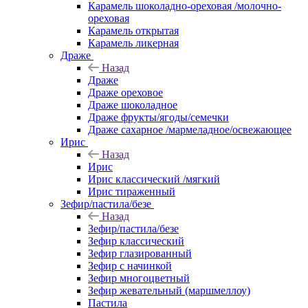
Карамель шоколадно-ореховая /молочно-
ореховая
Карамель открытая
Карамель ликерная
Драже
Назад
Драже
Драже ореховое
Драже шоколадное
Драже фрукты/ягоды/семечки
Драже сахарное /мармеладное/освежающее
Ирис
Назад
Ирис
Ирис классический /мягкий
Ирис тираженный
Зефир/пастила/безе
Назад
Зефир/пастила/безе
Зефир классический
Зефир глазированный
Зефир с начинкой
Зефир многоцветный
Зефир жевательный (маршмеллоу)
Пастила