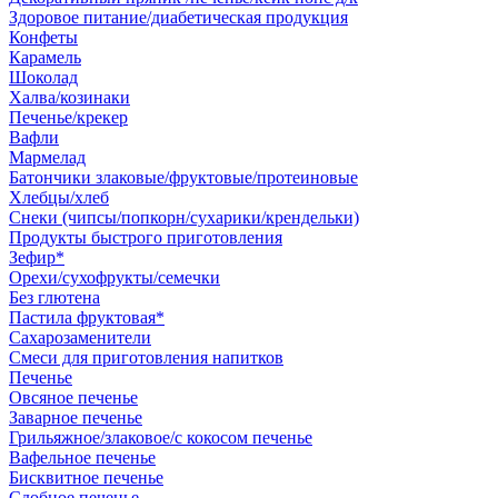
Здоровое питание/диабетическая продукция
Конфеты
Карамель
Шоколад
Халва/козинаки
Печенье/крекер
Вафли
Мармелад
Батончики злаковые/фруктовые/протеиновые
Хлебцы/хлеб
Снеки (чипсы/попкорн/сухарики/крендельки)
Продукты быстрого приготовления
Зефир*
Орехи/сухофрукты/семечки
Без глютена
Пастила фруктовая*
Сахарозаменители
Смеси для приготовления напитков
Печенье
Овсяное печенье
Заварное печенье
Грильяжное/злаковое/с кокосом печенье
Вафельное печенье
Бисквитное печенье
Сдобное печенье