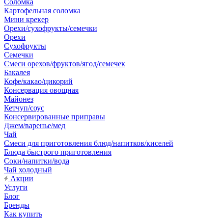
Соломка
Картофельная соломка
Мини крекер
Орехи/сухофрукты/семечки
Орехи
Сухофрукты
Семечки
Смеси орехов/фруктов/ягод/семечек
Бакалея
Кофе/какао/цикорий
Консервация овощная
Майонез
Кетчуп/соус
Консервированные приправы
Джем/варенье/мед
Чай
Смеси для приготовления блюд/напитков/киселей
Блюда быстрого приготовления
Соки/напитки/вода
Чай холодный
Акции
Услуги
Блог
Бренды
Как купить