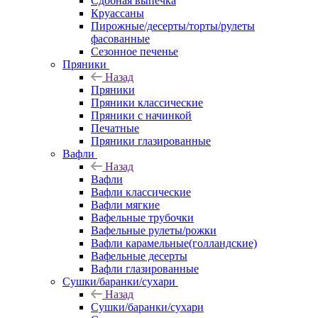
Сдобная выпечка
Круассаны
Пирожные/десерты/торты/рулеты
фасованные
Сезонное печенье
Пряники
Назад
Пряники
Пряники классические
Пряники с начинкой
Печатные
Пряники глазированные
Вафли
Назад
Вафли
Вафли классические
Вафли мягкие
Вафельные трубочки
Вафельные рулеты/рожки
Вафли карамельные(голландские)
Вафельные десерты
Вафли глазированные
Сушки/баранки/сухари
Назад
Сушки/баранки/сухари