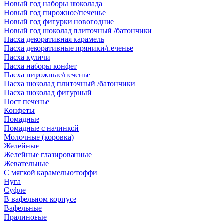
Новый год наборы шоколада
Новый год пирожное/печенье
Новый год фигурки новогодние
Новый год шоколад плиточный /батончики
Пасха декоративная карамель
Пасха декоративные пряники/печенье
Пасха куличи
Пасха наборы конфет
Пасха пирожные/печенье
Пасха шоколад плиточный /батончики
Пасха шоколад фигурный
Пост печенье
Конфеты
Помадные
Помадные с начинкой
Молочные (коровка)
Желейные
Желейные глазированные
Жевательные
С мягкой карамелью/тоффи
Нуга
Суфле
В вафельном корпусе
Вафельные
Пралиновые