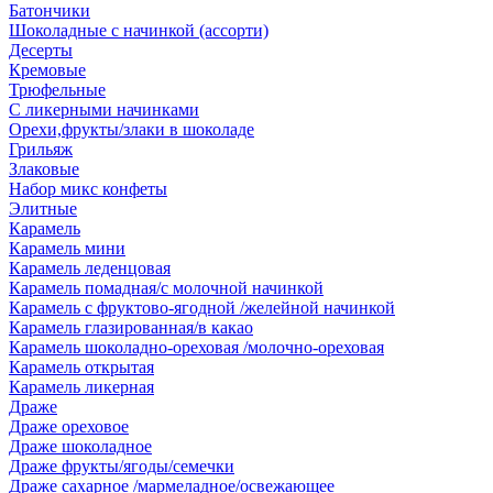
Батончики
Шоколадные с начинкой (ассорти)
Десерты
Кремовые
Трюфельные
С ликерными начинками
Орехи,фрукты/злаки в шоколаде
Грильяж
Злаковые
Набор микс конфеты
Элитные
Карамель
Карамель мини
Карамель леденцовая
Карамель помадная/с молочной начинкой
Карамель с фруктово-ягодной /желейной начинкой
Карамель глазированная/в какао
Карамель шоколадно-ореховая /молочно-ореховая
Карамель открытая
Карамель ликерная
Драже
Драже ореховое
Драже шоколадное
Драже фрукты/ягоды/семечки
Драже сахарное /мармеладное/освежающее