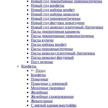
Новый год декоративные пряники/печенье
Новый год конфеты
Новый год наборы конфет
Новый год наборы шоколада
Новый год пирожное/печенье
Новый год фигурки новогодние
Новый год шоколад плиточный /батончики
Пасха декоративная карамель
Пасха декоративные пряники/печенье
Пасха куличи
Пасха наборы конфет
Пасха пирожные/печенье
Пасха шоколад плиточный /батончики
Пасха шоколад фигурный
Пост печенье
Конфеты
Назад
Конфеты
Помадные
Помадные с начинкой
Молочные (коровка)
Желейные
Желейные глазированные
Жевательные
С мягкой карамелью/тоффи