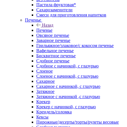
Пастила фруктовая*
Сахарозаменители
Смеси для приготовления напитков
Печенье
Назад
Печенье
Овсяное печенье
Заварное печенье
Грильяжное/злаковое/с кокосом печенье
Вафельное печенье
Бисквитное печенье
Сдобное печенье
Сдобное с начинкой, с глазурью
Слоеное
Слоеное с начинкой, с глазурью
Сахарное
Сахарное с начинкой, с глазурью
Затяжное
Затяжное с начинкой ,с глазурью
Крекер
Крекер с начинкой, с глазурью
Крендель/соломка
Кексы
Пирожные/десерты/торты/рулеты весовые