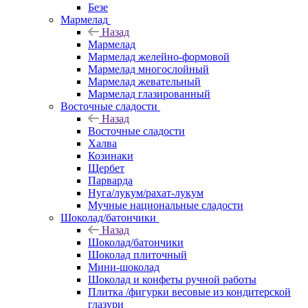
Безе
Мармелад
Назад
Мармелад
Мармелад желейно-формовой
Мармелад многослойный
Мармелад жевательный
Мармелад глазированный
Восточные сладости
Назад
Восточные сладости
Халва
Козинаки
Щербет
Парварда
Нуга/лукум/рахат-лукум
Мучные национальные сладости
Шоколад/батончики
Назад
Шоколад/батончики
Шоколад плиточный
Мини-шоколад
Шоколад и конфеты ручной работы
Плитка /фигурки весовые из кондитерской
глазури