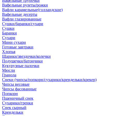
Вафельные трубочки
Вафельные рулеты/рожки
Вафли карамельные(голландские)
Вафельные десерты
Вафли глазированные
Сушки/баранки/сухари
Сушки
Баранки
Сухари
Мини сухари
Готовые завтраки
Хлопья
Шарики/звездочки/колечки
Подушечки/батончики
Кукурузные палочки
Мюсли
Гранола
Снеки (чипсы/попкорн/сухарики/крендельки/крекер)
Чипсы весовые
Чипсы фасованные
Попкорн
Пшеничный снек
Сухарики/гренки
Снек сырный
Крендельки