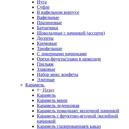
Нуга
Суфле
В вафельном корпусе
Вафельные
Пралиновые
Батончики
Шоколадные с начинкой (ассорти)
Десерты
Кремовые
Трюфельные
С ликерными начинками
Орехи,фрукты/злаки в шоколаде
Грильяж
Злаковые
Набор микс конфеты
Элитные
Карамель
Назад
Карамель
Карамель мини
Карамель леденцовая
Карамель помадная/с молочной начинкой
Карамель с фруктово-ягодной /желейной
начинкой
Карамель глазированная/в какао