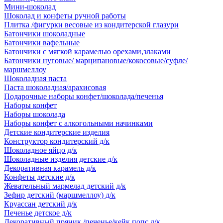
Мини-шоколад
Шоколад и конфеты ручной работы
Плитка /фигурки весовые из кондитерской глазури
Батончики шоколадные
Батончики вафельные
Батончики с мягкой карамелью орехами,злаками
Батончики нуговые/ марципановые/кокосовые/суфле/
маршмеллоу
Шоколадная паста
Паста шоколадная/арахисовая
Подарочные наборы конфет/шоколада/печенья
Наборы конфет
Наборы шоколада
Наборы конфет с алкогольными начинками
Детские кондитерские изделия
Конструктор кондитерский д/к
Шоколадное яйцо д/к
Шоколадные изделия детские д/к
Декоративная карамель д/к
Конфеты детские д/к
Жевательный мармелад детский д/к
Зефир детский (маршмеллоу) д/к
Круассан детский д/к
Печенье детское д/к
Декоративный пряник /печенье/кейк попс д/к