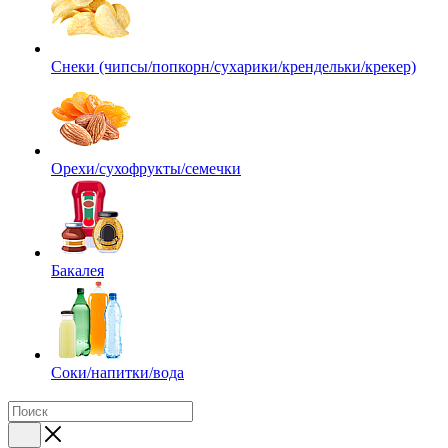
Снеки (чипсы/попкорн/сухарики/крендельки/крекер)
Орехи/сухофрукты/семечки
Бакалея
Соки/напитки/вода