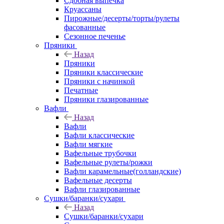
Сдобная выпечка
Круассаны
Пирожные/десерты/торты/рулеты
фасованные
Сезонное печенье
Пряники
Назад
Пряники
Пряники классические
Пряники с начинкой
Печатные
Пряники глазированные
Вафли
Назад
Вафли
Вафли классические
Вафли мягкие
Вафельные трубочки
Вафельные рулеты/рожки
Вафли карамельные(голландские)
Вафельные десерты
Вафли глазированные
Сушки/баранки/сухари
Назад
Сушки/баранки/сухари