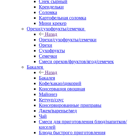
Снек сырный
Крендельки
Соломка
Картофельная соломка
Мини крекер
Орехи/сухофрукты/семечки
Назад
Орехи/сухофрукты/семечки
Орехи
Сухофрукты
Семечки
Смеси орехов/фруктов/ягод/семечек
Бакалея
Назад
Бакалея
Кофе/какао/цикорий
Консервация овощная
Майонез
Кетчуп/соус
Консервированные приправы
Джем/варенье/мед
Чай
Смеси для приготовления блюд/напитков/
киселей
Блюда быстрого приготовления