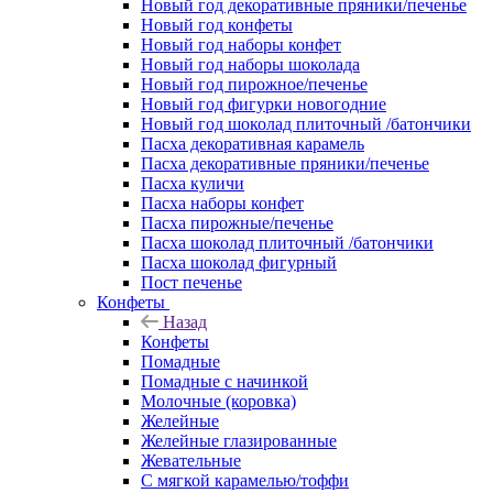
Новый год декоративные пряники/печенье
Новый год конфеты
Новый год наборы конфет
Новый год наборы шоколада
Новый год пирожное/печенье
Новый год фигурки новогодние
Новый год шоколад плиточный /батончики
Пасха декоративная карамель
Пасха декоративные пряники/печенье
Пасха куличи
Пасха наборы конфет
Пасха пирожные/печенье
Пасха шоколад плиточный /батончики
Пасха шоколад фигурный
Пост печенье
Конфеты
Назад
Конфеты
Помадные
Помадные с начинкой
Молочные (коровка)
Желейные
Желейные глазированные
Жевательные
С мягкой карамелью/тоффи