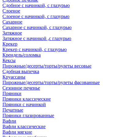
Сдобное с начинкой, с глазурью
Слоеное
Слоеное с начинкой, с глазурью
Сахарное
Сахарное с начинкой, с глазурью
Затяжное
Затяжное с начинкой ,с глазурью
Крекер
Крекер с начинкой, с глазурью
Крендель/соломка
Кексы
Пирожные/десерты/торты/рулеты весовые
Сдобная выпечка
Круассаны
Пирожные/десерты/торты/рулеты фасованные
Сезонное печенье
Пряники
Пряники классические
Пряники с начинкой
Печатные
Пряники глазированные
Вафли
Вафли классические
Вафли мягкие