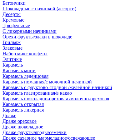
Батончики
Шоколадные с начинкой (ассорти)
Десерты
Кремовые
Трюфельные
С ликерными начинками
Орехи,фрукты/злаки в шоколаде
Грильяж
Злаковые
Набор микс конфеты
Элитные
Карамель
Карамель мини
Карамель леденцовая
Карамель помадная/с молочной начинкой
Карамель с фруктово-ягодной /желейной начинкой
Карамель глазированная/в какао
Карамель шоколадно-ореховая /молочно-ореховая
Карамель открытая
Карамель ликерная
Драже
Драже ореховое
Драже шоколадное
Драже фрукты/ягоды/семечки
Драже сахарное /мармеладное/освежающее