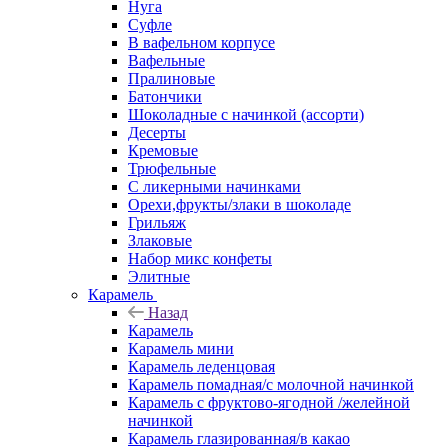
Нуга
Суфле
В вафельном корпусе
Вафельные
Пралиновые
Батончики
Шоколадные с начинкой (ассорти)
Десерты
Кремовые
Трюфельные
С ликерными начинками
Орехи,фрукты/злаки в шоколаде
Грильяж
Злаковые
Набор микс конфеты
Элитные
Карамель
Назад
Карамель
Карамель мини
Карамель леденцовая
Карамель помадная/с молочной начинкой
Карамель с фруктово-ягодной /желейной
начинкой
Карамель глазированная/в какао