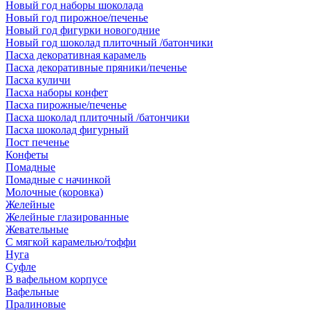
Новый год наборы шоколада
Новый год пирожное/печенье
Новый год фигурки новогодние
Новый год шоколад плиточный /батончики
Пасха декоративная карамель
Пасха декоративные пряники/печенье
Пасха куличи
Пасха наборы конфет
Пасха пирожные/печенье
Пасха шоколад плиточный /батончики
Пасха шоколад фигурный
Пост печенье
Конфеты
Помадные
Помадные с начинкой
Молочные (коровка)
Желейные
Желейные глазированные
Жевательные
С мягкой карамелью/тоффи
Нуга
Суфле
В вафельном корпусе
Вафельные
Пралиновые