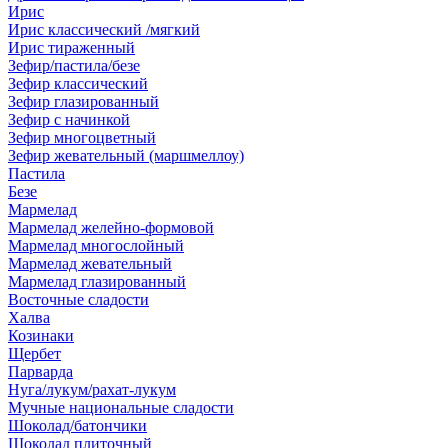
Ирис
Ирис классический /мягкий
Ирис тираженный
Зефир/пастила/безе
Зефир классический
Зефир глазированный
Зефир с начинкой
Зефир многоцветный
Зефир жевательный (маршмеллоу)
Пастила
Безе
Мармелад
Мармелад желейно-формовой
Мармелад многослойный
Мармелад жевательный
Мармелад глазированный
Восточные сладости
Халва
Козинаки
Щербет
Парварда
Нуга/лукум/рахат-лукум
Мучные национальные сладости
Шоколад/батончики
Шоколад плиточный