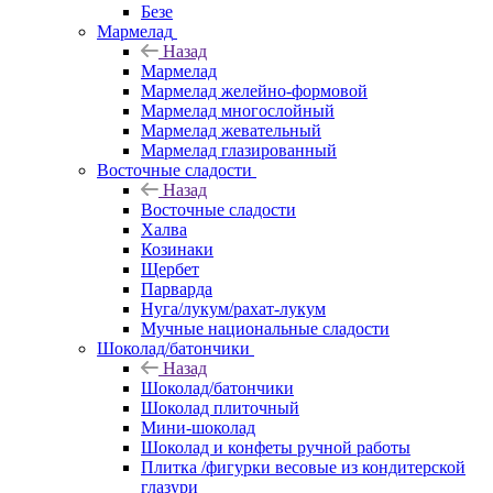
Безе
Мармелад
Назад
Мармелад
Мармелад желейно-формовой
Мармелад многослойный
Мармелад жевательный
Мармелад глазированный
Восточные сладости
Назад
Восточные сладости
Халва
Козинаки
Щербет
Парварда
Нуга/лукум/рахат-лукум
Мучные национальные сладости
Шоколад/батончики
Назад
Шоколад/батончики
Шоколад плиточный
Мини-шоколад
Шоколад и конфеты ручной работы
Плитка /фигурки весовые из кондитерской
глазури