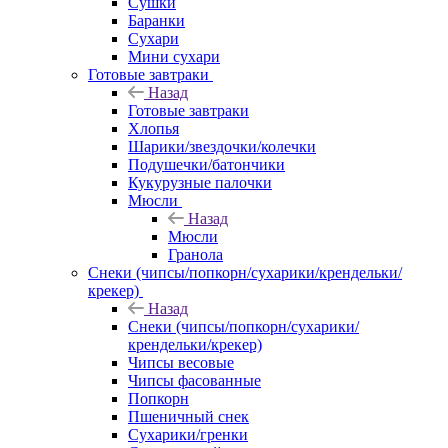
Сушки
Баранки
Сухари
Мини сухари
Готовые завтраки
Назад
Готовые завтраки
Хлопья
Шарики/звездочки/колечки
Подушечки/батончики
Кукурузные палочки
Мюсли
Назад
Мюсли
Гранола
Снеки (чипсы/попкорн/сухарики/крендельки/
крекер)
Назад
Снеки (чипсы/попкорн/сухарики/
крендельки/крекер)
Чипсы весовые
Чипсы фасованные
Попкорн
Пшеничный снек
Сухарики/гренки