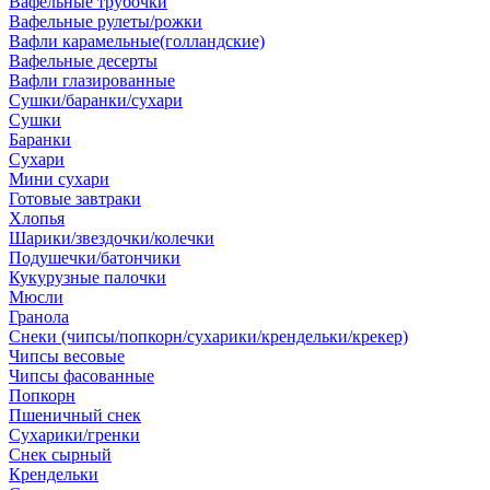
Вафельные трубочки
Вафельные рулеты/рожки
Вафли карамельные(голландские)
Вафельные десерты
Вафли глазированные
Сушки/баранки/сухари
Сушки
Баранки
Сухари
Мини сухари
Готовые завтраки
Хлопья
Шарики/звездочки/колечки
Подушечки/батончики
Кукурузные палочки
Мюсли
Гранола
Снеки (чипсы/попкорн/сухарики/крендельки/крекер)
Чипсы весовые
Чипсы фасованные
Попкорн
Пшеничный снек
Сухарики/гренки
Снек сырный
Крендельки