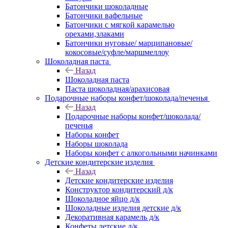
Батончики шоколадные
Батончики вафельные
Батончики с мягкой карамелью
орехами,злаками
Батончики нуговые/ марципановые/
кокосовые/суфле/маршмеллоу
Шоколадная паста
Назад
Шоколадная паста
Паста шоколадная/арахисовая
Подарочные наборы конфет/шоколада/печенья
Назад
Подарочные наборы конфет/шоколада/
печенья
Наборы конфет
Наборы шоколада
Наборы конфет с алкогольными начинками
Детские кондитерские изделия
Назад
Детские кондитерские изделия
Конструктор кондитерский д/к
Шоколадное яйцо д/к
Шоколадные изделия детские д/к
Декоративная карамель д/к
Конфеты детские д/к