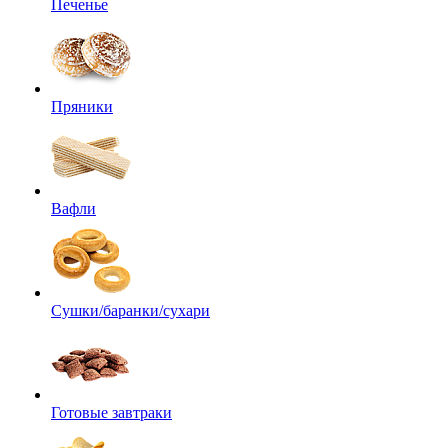
Печенье
Пряники
Вафли
Сушки/баранки/сухари
Готовые завтраки