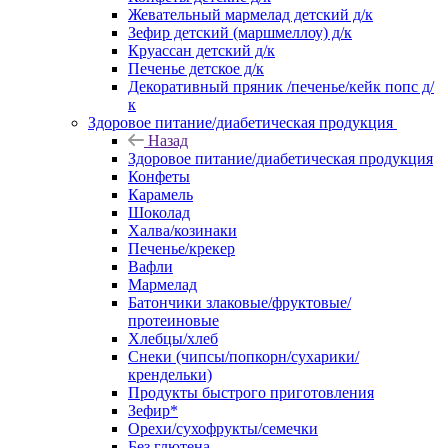
Жевательный мармелад детский д/к
Зефир детский (маршмеллоу) д/к
Круассан детский д/к
Печенье детское д/к
Декоративный пряник /печенье/кейк попс д/
к
Здоровое питание/диабетическая продукция
Назад
Здоровое питание/диабетическая продукция
Конфеты
Карамель
Шоколад
Халва/козинаки
Печенье/крекер
Вафли
Мармелад
Батончики злаковые/фруктовые/
протеиновые
Хлебцы/хлеб
Снеки (чипсы/попкорн/сухарики/
крендельки)
Продукты быстрого приготовления
Зефир*
Орехи/сухофрукты/семечки
Без глютена