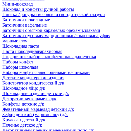
Мини-шоколад
Шоколад и конфеты ручной работы
Плитка /фигурки весовые из кондитерской глазури
Батончики шоколадные
Батончики вафельные
Батончики с мягкой карамелью орехами,злаками
Батончики нуговые/ марципановые/кокосовые/суфле/
маршмеллоу
Шоколадная паста
Паста шоколадная/арахисовая
Подарочные наборы конфет/шоколада/печенья
Наборы конфет
Наборы шоколада
Наборы конфет с алкогольными начинками
Детские кондитерские изделия
Конструктор кондитерский д/к
Шоколадное яйцо д/к
Шоколадные изделия детские д/к
Декоративная карамель д/к
Конфеты детские д/к
Жевательный мармелад детский д/к
Зефир детский (маршмеллоу) д/к
Круассан детский д/к
Печенье детское д/к
Декоративный пряник /печенье/кейк попс д/к