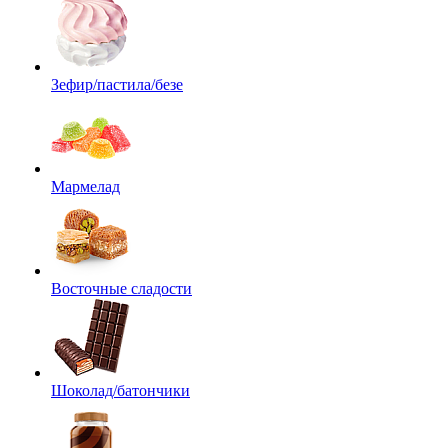
Зефир/пастила/безе
Мармелад
Восточные сладости
Шоколад/батончики