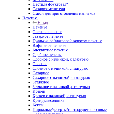
Пастила фруктовая*
Сахарозаменители
Смеси для приготовления напитков
Печенье
Назад
Печенье
Овсяное печенье
Заварное печенье
Грильяжное/злаковое/с кокосом печенье
Вафельное печенье
Бисквитное печенье
Сдобное печенье
Сдобное с начинкой, с глазурью
Слоеное
Слоеное с начинкой, с глазурью
Сахарное
Сахарное с начинкой, с глазурью
Затяжное
Затяжное с начинкой ,с глазурью
Крекер
Крекер с начинкой, с глазурью
Крендель/соломка
Кексы
Пирожные/десерты/торты/рулеты весовые