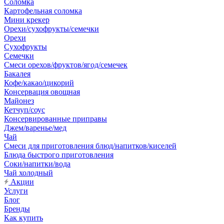
Соломка
Картофельная соломка
Мини крекер
Орехи/сухофрукты/семечки
Орехи
Сухофрукты
Семечки
Смеси орехов/фруктов/ягод/семечек
Бакалея
Кофе/какао/цикорий
Консервация овощная
Майонез
Кетчуп/соус
Консервированные приправы
Джем/варенье/мед
Чай
Смеси для приготовления блюд/напитков/киселей
Блюда быстрого приготовления
Соки/напитки/вода
Чай холодный
Акции
Услуги
Блог
Бренды
Как купить