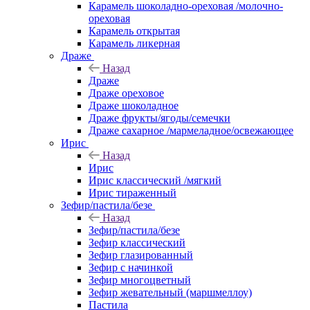
Карамель шоколадно-ореховая /молочно-
ореховая
Карамель открытая
Карамель ликерная
Драже
Назад
Драже
Драже ореховое
Драже шоколадное
Драже фрукты/ягоды/семечки
Драже сахарное /мармеладное/освежающее
Ирис
Назад
Ирис
Ирис классический /мягкий
Ирис тираженный
Зефир/пастила/безе
Назад
Зефир/пастила/безе
Зефир классический
Зефир глазированный
Зефир с начинкой
Зефир многоцветный
Зефир жевательный (маршмеллоу)
Пастила