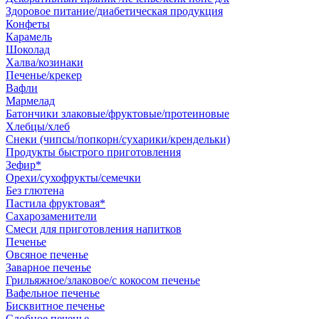
Здоровое питание/диабетическая продукция
Конфеты
Карамель
Шоколад
Халва/козинаки
Печенье/крекер
Вафли
Мармелад
Батончики злаковые/фруктовые/протеиновые
Хлебцы/хлеб
Снеки (чипсы/попкорн/сухарики/крендельки)
Продукты быстрого приготовления
Зефир*
Орехи/сухофрукты/семечки
Без глютена
Пастила фруктовая*
Сахарозаменители
Смеси для приготовления напитков
Печенье
Овсяное печенье
Заварное печенье
Грильяжное/злаковое/с кокосом печенье
Вафельное печенье
Бисквитное печенье
Сдобное печенье