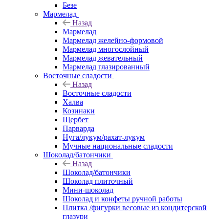
Безе
Мармелад
Назад
Мармелад
Мармелад желейно-формовой
Мармелад многослойный
Мармелад жевательный
Мармелад глазированный
Восточные сладости
Назад
Восточные сладости
Халва
Козинаки
Щербет
Парварда
Нуга/лукум/рахат-лукум
Мучные национальные сладости
Шоколад/батончики
Назад
Шоколад/батончики
Шоколад плиточный
Мини-шоколад
Шоколад и конфеты ручной работы
Плитка /фигурки весовые из кондитерской
глазури