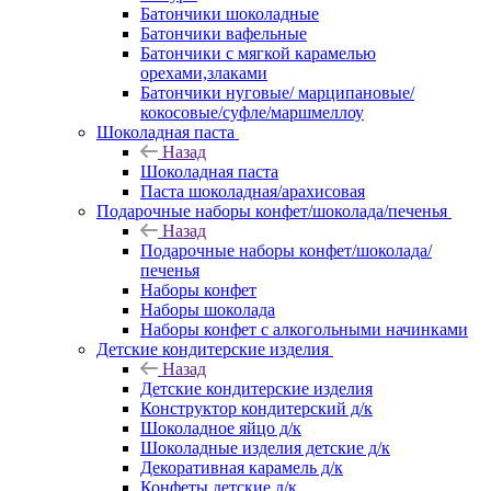
Батончики шоколадные
Батончики вафельные
Батончики с мягкой карамелью
орехами,злаками
Батончики нуговые/ марципановые/
кокосовые/суфле/маршмеллоу
Шоколадная паста
Назад
Шоколадная паста
Паста шоколадная/арахисовая
Подарочные наборы конфет/шоколада/печенья
Назад
Подарочные наборы конфет/шоколада/
печенья
Наборы конфет
Наборы шоколада
Наборы конфет с алкогольными начинками
Детские кондитерские изделия
Назад
Детские кондитерские изделия
Конструктор кондитерский д/к
Шоколадное яйцо д/к
Шоколадные изделия детские д/к
Декоративная карамель д/к
Конфеты детские д/к