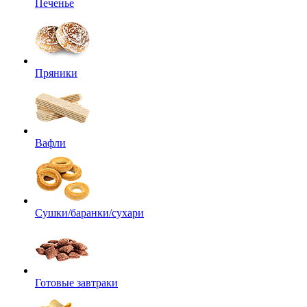
Печенье
Пряники
Вафли
Сушки/баранки/сухари
Готовые завтраки