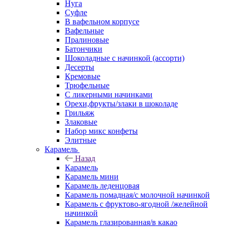
Нуга
Суфле
В вафельном корпусе
Вафельные
Пралиновые
Батончики
Шоколадные с начинкой (ассорти)
Десерты
Кремовые
Трюфельные
С ликерными начинками
Орехи,фрукты/злаки в шоколаде
Грильяж
Злаковые
Набор микс конфеты
Элитные
Карамель
Назад
Карамель
Карамель мини
Карамель леденцовая
Карамель помадная/с молочной начинкой
Карамель с фруктово-ягодной /желейной
начинкой
Карамель глазированная/в какао