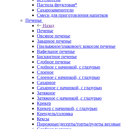
Пастила фруктовая*
Сахарозаменители
Смеси для приготовления напитков
Печенье
Назад
Печенье
Овсяное печенье
Заварное печенье
Грильяжное/злаковое/с кокосом печенье
Вафельное печенье
Бисквитное печенье
Сдобное печенье
Сдобное с начинкой, с глазурью
Слоеное
Слоеное с начинкой, с глазурью
Сахарное
Сахарное с начинкой, с глазурью
Затяжное
Затяжное с начинкой ,с глазурью
Крекер
Крекер с начинкой, с глазурью
Крендель/соломка
Кексы
Пирожные/десерты/торты/рулеты весовые