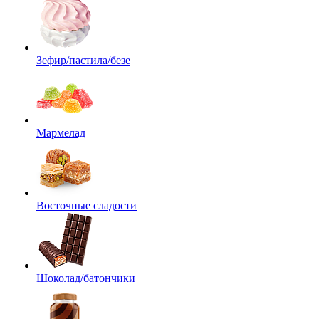
Зефир/пастила/безе
Мармелад
Восточные сладости
Шоколад/батончики