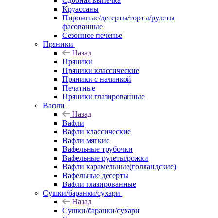
Сдобная выпечка
Круассаны
Пирожные/десерты/торты/рулеты
фасованные
Сезонное печенье
Пряники
Назад
Пряники
Пряники классические
Пряники с начинкой
Печатные
Пряники глазированные
Вафли
Назад
Вафли
Вафли классические
Вафли мягкие
Вафельные трубочки
Вафельные рулеты/рожки
Вафли карамельные(голландские)
Вафельные десерты
Вафли глазированные
Сушки/баранки/сухари
Назад
Сушки/баранки/сухари