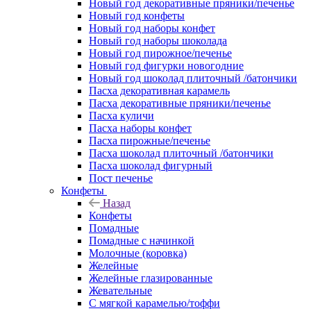
Новый год декоративные пряники/печенье
Новый год конфеты
Новый год наборы конфет
Новый год наборы шоколада
Новый год пирожное/печенье
Новый год фигурки новогодние
Новый год шоколад плиточный /батончики
Пасха декоративная карамель
Пасха декоративные пряники/печенье
Пасха куличи
Пасха наборы конфет
Пасха пирожные/печенье
Пасха шоколад плиточный /батончики
Пасха шоколад фигурный
Пост печенье
Конфеты
Назад
Конфеты
Помадные
Помадные с начинкой
Молочные (коровка)
Желейные
Желейные глазированные
Жевательные
С мягкой карамелью/тоффи