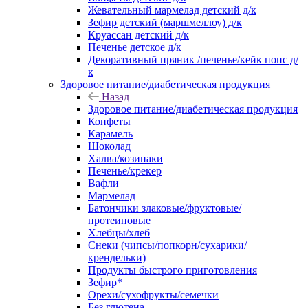
Жевательный мармелад детский д/к
Зефир детский (маршмеллоу) д/к
Круассан детский д/к
Печенье детское д/к
Декоративный пряник /печенье/кейк попс д/
к
Здоровое питание/диабетическая продукция
Назад
Здоровое питание/диабетическая продукция
Конфеты
Карамель
Шоколад
Халва/козинаки
Печенье/крекер
Вафли
Мармелад
Батончики злаковые/фруктовые/
протеиновые
Хлебцы/хлеб
Снеки (чипсы/попкорн/сухарики/
крендельки)
Продукты быстрого приготовления
Зефир*
Орехи/сухофрукты/семечки
Без глютена