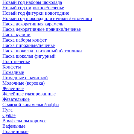
Новый год наборы шоколада
Новый год пирожное/печенье
Новый год фигурки новогодние
Новый год шоколад плиточный /батончики
Пасха декоративная карамель
Пасха декоративные пряники/печенье
Пасха куличи
Пасха наборы конфет
Пасха пирожные/печенье
Пасха шоколад плиточный /батончики
Пасха шоколад фигурный
Пост печенье
Конфеты
Помадные
Помадные с начинкой
Молочные (коровка)
Желейные
Желейные глазированные
Жевательные
С мягкой карамелью/тоффи
Нуга
Суфле
В вафельном корпусе
Вафельные
Пралиновые