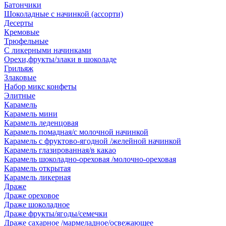
Батончики
Шоколадные с начинкой (ассорти)
Десерты
Кремовые
Трюфельные
С ликерными начинками
Орехи,фрукты/злаки в шоколаде
Грильяж
Злаковые
Набор микс конфеты
Элитные
Карамель
Карамель мини
Карамель леденцовая
Карамель помадная/с молочной начинкой
Карамель с фруктово-ягодной /желейной начинкой
Карамель глазированная/в какао
Карамель шоколадно-ореховая /молочно-ореховая
Карамель открытая
Карамель ликерная
Драже
Драже ореховое
Драже шоколадное
Драже фрукты/ягоды/семечки
Драже сахарное /мармеладное/освежающее