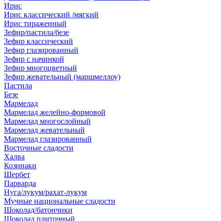
Ирис
Ирис классический /мягкий
Ирис тираженный
Зефир/пастила/безе
Зефир классический
Зефир глазированный
Зефир с начинкой
Зефир многоцветный
Зефир жевательный (маршмеллоу)
Пастила
Безе
Мармелад
Мармелад желейно-формовой
Мармелад многослойный
Мармелад жевательный
Мармелад глазированный
Восточные сладости
Халва
Козинаки
Щербет
Парварда
Нуга/лукум/рахат-лукум
Мучные национальные сладости
Шоколад/батончики
Шоколад плиточный