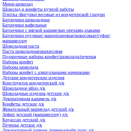
Мини-шоколад
Шоколад и конфеты ручной работы
Плитка /фигурки весовые из кондитерской глазури
Батончики шоколадные
Батончики вафельные
Батончики с мягкой карамелью орехами,злаками
Батончики нуговые/ марципановые/кокосовые/суфле/
маршмеллоу
Шоколадная паста
Паста шоколадная/арахисовая
Подарочные наборы конфет/шоколада/печенья
Наборы конфет
Наборы шоколада
Наборы конфет с алкогольными начинками
Детские кондитерские изделия
Конструктор кондитерский д/к
Шоколадное яйцо д/к
Шоколадные изделия детские д/к
Декоративная карамель д/к
Конфеты детские д/к
Жевательный мармелад детский д/к
Зефир детский (маршмеллоу) д/к
Круассан детский д/к
Печенье детское д/к
Декоративный пряник /печенье/кейк попс д/к