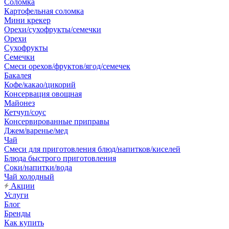
Соломка
Картофельная соломка
Мини крекер
Орехи/сухофрукты/семечки
Орехи
Сухофрукты
Семечки
Смеси орехов/фруктов/ягод/семечек
Бакалея
Кофе/какао/цикорий
Консервация овощная
Майонез
Кетчуп/соус
Консервированные приправы
Джем/варенье/мед
Чай
Смеси для приготовления блюд/напитков/киселей
Блюда быстрого приготовления
Соки/напитки/вода
Чай холодный
Акции
Услуги
Блог
Бренды
Как купить