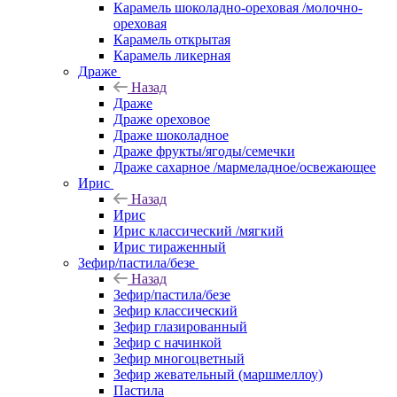
Карамель шоколадно-ореховая /молочно-
ореховая
Карамель открытая
Карамель ликерная
Драже
Назад
Драже
Драже ореховое
Драже шоколадное
Драже фрукты/ягоды/семечки
Драже сахарное /мармеладное/освежающее
Ирис
Назад
Ирис
Ирис классический /мягкий
Ирис тираженный
Зефир/пастила/безе
Назад
Зефир/пастила/безе
Зефир классический
Зефир глазированный
Зефир с начинкой
Зефир многоцветный
Зефир жевательный (маршмеллоу)
Пастила