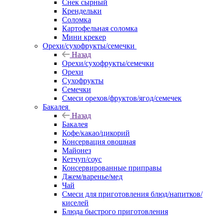
Снек сырный
Крендельки
Соломка
Картофельная соломка
Мини крекер
Орехи/сухофрукты/семечки
Назад
Орехи/сухофрукты/семечки
Орехи
Сухофрукты
Семечки
Смеси орехов/фруктов/ягод/семечек
Бакалея
Назад
Бакалея
Кофе/какао/цикорий
Консервация овощная
Майонез
Кетчуп/соус
Консервированные приправы
Джем/варенье/мед
Чай
Смеси для приготовления блюд/напитков/
киселей
Блюда быстрого приготовления