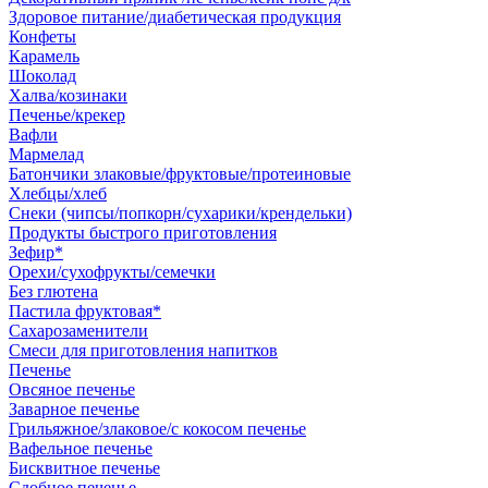
Здоровое питание/диабетическая продукция
Конфеты
Карамель
Шоколад
Халва/козинаки
Печенье/крекер
Вафли
Мармелад
Батончики злаковые/фруктовые/протеиновые
Хлебцы/хлеб
Снеки (чипсы/попкорн/сухарики/крендельки)
Продукты быстрого приготовления
Зефир*
Орехи/сухофрукты/семечки
Без глютена
Пастила фруктовая*
Сахарозаменители
Смеси для приготовления напитков
Печенье
Овсяное печенье
Заварное печенье
Грильяжное/злаковое/с кокосом печенье
Вафельное печенье
Бисквитное печенье
Сдобное печенье