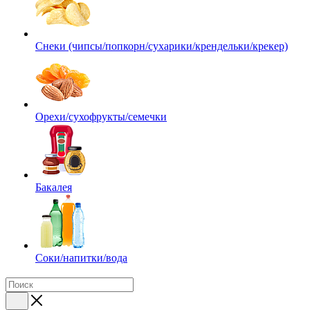
Снеки (чипсы/попкорн/сухарики/крендельки/крекер)
Орехи/сухофрукты/семечки
Бакалея
Соки/напитки/вода