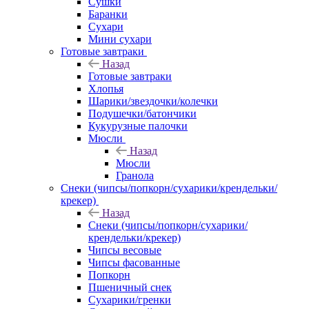
Сушки
Баранки
Сухари
Мини сухари
Готовые завтраки
Назад
Готовые завтраки
Хлопья
Шарики/звездочки/колечки
Подушечки/батончики
Кукурузные палочки
Мюсли
Назад
Мюсли
Гранола
Снеки (чипсы/попкорн/сухарики/крендельки/
крекер)
Назад
Снеки (чипсы/попкорн/сухарики/
крендельки/крекер)
Чипсы весовые
Чипсы фасованные
Попкорн
Пшеничный снек
Сухарики/гренки