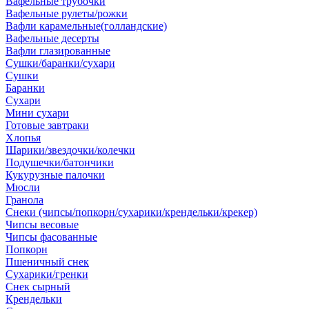
Вафельные трубочки
Вафельные рулеты/рожки
Вафли карамельные(голландские)
Вафельные десерты
Вафли глазированные
Сушки/баранки/сухари
Сушки
Баранки
Сухари
Мини сухари
Готовые завтраки
Хлопья
Шарики/звездочки/колечки
Подушечки/батончики
Кукурузные палочки
Мюсли
Гранола
Снеки (чипсы/попкорн/сухарики/крендельки/крекер)
Чипсы весовые
Чипсы фасованные
Попкорн
Пшеничный снек
Сухарики/гренки
Снек сырный
Крендельки