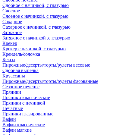
Сдобное с начинкой, с глазурью
Слоеное
Слоеное с начинкой, с глазурью
Сахарное
Сахарное с начинкой, с глазурью
Затяжное
Затяжное с начинкой ,с глазурью
Крекер
Крекер с начинкой, с глазурью
Крендель/соломка
Кексы
Пирожные/десерты/торты/рулеты весовые
Сдобная выпечка
Круассаны
Пирожные/десерты/торты/рулеты фасованные
Сезонное печенье
Пряники
Пряники классические
Пряники с начинкой
Печатные
Пряники глазированные
Вафли
Вафли классические
Вафли мягкие