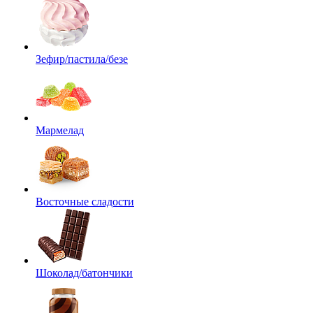
Зефир/пастила/безе
Мармелад
Восточные сладости
Шоколад/батончики