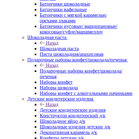
Батончики шоколадные
Батончики вафельные
Батончики с мягкой карамелью
орехами,злаками
Батончики нуговые/ марципановые/
кокосовые/суфле/маршмеллоу
Шоколадная паста
Назад
Шоколадная паста
Паста шоколадная/арахисовая
Подарочные наборы конфет/шоколада/печенья
Назад
Подарочные наборы конфет/шоколада/
печенья
Наборы конфет
Наборы шоколада
Наборы конфет с алкогольными начинками
Детские кондитерские изделия
Назад
Детские кондитерские изделия
Конструктор кондитерский д/к
Шоколадное яйцо д/к
Шоколадные изделия детские д/к
Декоративная карамель д/к
Конфеты детские д/к