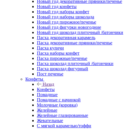
Новый год декоративные пряники/печенье
Новый год конфеты
Новый год наборы конфет
Новый год наборы шоколада
Новый год пирожное/печенье
Новый год фигурки новогодние
Новый год шоколад плиточный /батончики
Пасха декоративная карамель
Пасха декоративные пряники/печенье
Пасха куличи
Пасха наборы конфет
Пасха пирожные/печенье
Пасха шоколад плиточный /батончики
Пасха шоколад фигурный
Пост печенье
Конфеты
Назад
Конфеты
Помадные
Помадные с начинкой
Молочные (коровка)
Желейные
Желейные глазированные
Жевательные
С мягкой карамелью/тоффи