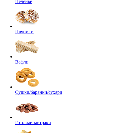
Печенье
Пряники
Вафли
Сушки/баранки/сухари
Готовые завтраки