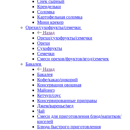
Снек сырный
Крендельки
Соломка
Картофельная соломка
Мини крекер
Орехи/сухофрукты/семечки
Назад
Орехи/сухофрукты/семечки
Орехи
Сухофрукты
Семечки
Смеси орехов/фруктов/ягод/семечек
Бакалея
Назад
Бакалея
Кофе/какао/цикорий
Консервация овощная
Майонез
Кетчуп/соус
Консервированные приправы
Джем/варенье/мед
Чай
Смеси для приготовления блюд/напитков/
киселей
Блюда быстрого приготовления