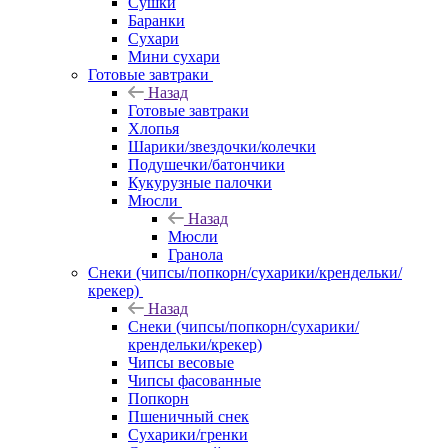
Сушки
Баранки
Сухари
Мини сухари
Готовые завтраки
Назад
Готовые завтраки
Хлопья
Шарики/звездочки/колечки
Подушечки/батончики
Кукурузные палочки
Мюсли
Назад
Мюсли
Гранола
Снеки (чипсы/попкорн/сухарики/крендельки/
крекер)
Назад
Снеки (чипсы/попкорн/сухарики/
крендельки/крекер)
Чипсы весовые
Чипсы фасованные
Попкорн
Пшеничный снек
Сухарики/гренки