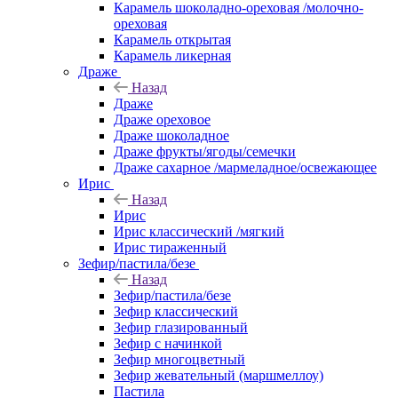
Карамель шоколадно-ореховая /молочно-
ореховая
Карамель открытая
Карамель ликерная
Драже
Назад
Драже
Драже ореховое
Драже шоколадное
Драже фрукты/ягоды/семечки
Драже сахарное /мармеладное/освежающее
Ирис
Назад
Ирис
Ирис классический /мягкий
Ирис тираженный
Зефир/пастила/безе
Назад
Зефир/пастила/безе
Зефир классический
Зефир глазированный
Зефир с начинкой
Зефир многоцветный
Зефир жевательный (маршмеллоу)
Пастила