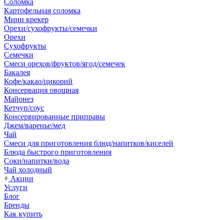
Соломка
Картофельная соломка
Мини крекер
Орехи/сухофрукты/семечки
Орехи
Сухофрукты
Семечки
Смеси орехов/фруктов/ягод/семечек
Бакалея
Кофе/какао/цикорий
Консервация овощная
Майонез
Кетчуп/соус
Консервированные приправы
Джем/варенье/мед
Чай
Смеси для приготовления блюд/напитков/киселей
Блюда быстрого приготовления
Соки/напитки/вода
Чай холодный
Акции
Услуги
Блог
Бренды
Как купить