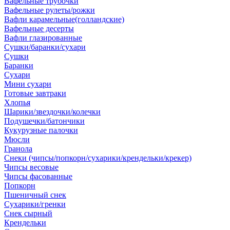
Вафельные трубочки
Вафельные рулеты/рожки
Вафли карамельные(голландские)
Вафельные десерты
Вафли глазированные
Сушки/баранки/сухари
Сушки
Баранки
Сухари
Мини сухари
Готовые завтраки
Хлопья
Шарики/звездочки/колечки
Подушечки/батончики
Кукурузные палочки
Мюсли
Гранола
Снеки (чипсы/попкорн/сухарики/крендельки/крекер)
Чипсы весовые
Чипсы фасованные
Попкорн
Пшеничный снек
Сухарики/гренки
Снек сырный
Крендельки