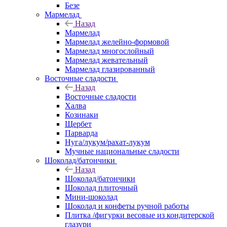
Безе
Мармелад
Назад
Мармелад
Мармелад желейно-формовой
Мармелад многослойный
Мармелад жевательный
Мармелад глазированный
Восточные сладости
Назад
Восточные сладости
Халва
Козинаки
Щербет
Парварда
Нуга/лукум/рахат-лукум
Мучные национальные сладости
Шоколад/батончики
Назад
Шоколад/батончики
Шоколад плиточный
Мини-шоколад
Шоколад и конфеты ручной работы
Плитка /фигурки весовые из кондитерской
глазури