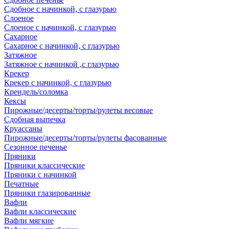
Сдобное с начинкой, с глазурью
Слоеное
Слоеное с начинкой, с глазурью
Сахарное
Сахарное с начинкой, с глазурью
Затяжное
Затяжное с начинкой ,с глазурью
Крекер
Крекер с начинкой, с глазурью
Крендель/соломка
Кексы
Пирожные/десерты/торты/рулеты весовые
Сдобная выпечка
Круассаны
Пирожные/десерты/торты/рулеты фасованные
Сезонное печенье
Пряники
Пряники классические
Пряники с начинкой
Печатные
Пряники глазированные
Вафли
Вафли классические
Вафли мягкие