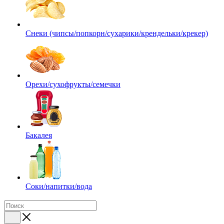
Снеки (чипсы/попкорн/сухарики/крендельки/крекер)
Орехи/сухофрукты/семечки
Бакалея
Соки/напитки/вода