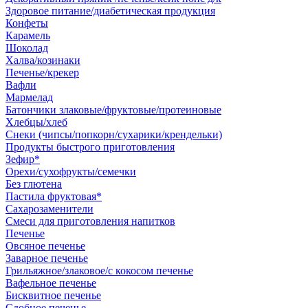
Здоровое питание/диабетическая продукция
Конфеты
Карамель
Шоколад
Халва/козинаки
Печенье/крекер
Вафли
Мармелад
Батончики злаковые/фруктовые/протеиновые
Хлебцы/хлеб
Снеки (чипсы/попкорн/сухарики/крендельки)
Продукты быстрого приготовления
Зефир*
Орехи/сухофрукты/семечки
Без глютена
Пастила фруктовая*
Сахарозаменители
Смеси для приготовления напитков
Печенье
Овсяное печенье
Заварное печенье
Грильяжное/злаковое/с кокосом печенье
Вафельное печенье
Бисквитное печенье
Сдобное печенье