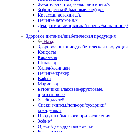
Жевательный мармелад детский д/к
Зефир детский (маршмеллоу) д/к
Круассан детский д/к
Печенье детское д/к
Декоративный пряник /печенье/кейк попс д/
к
Здоровое питание/диабетическая продукция
Назад
Здоровое питание/диабетическая продукция
Конфеты
Карамель
Шоколад
Халва/козинаки
Печенье/крекер
Вафли
Мармелад
Батончики злаковые/фруктовые/
протеиновые
Хлебцы/хлеб
Снеки (чипсы/попкорн/сухарики/
крендельки)
Продукты быстрого приготовления
Зефир*
Орехи/сухофрукты/семечки
Без глютена