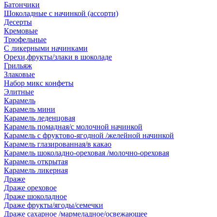
Батончики
Шоколадные с начинкой (ассорти)
Десерты
Кремовые
Трюфельные
С ликерными начинками
Орехи,фрукты/злаки в шоколаде
Грильяж
Злаковые
Набор микс конфеты
Элитные
Карамель
Карамель мини
Карамель леденцовая
Карамель помадная/с молочной начинкой
Карамель с фруктово-ягодной /желейной начинкой
Карамель глазированная/в какао
Карамель шоколадно-ореховая /молочно-ореховая
Карамель открытая
Карамель ликерная
Драже
Драже ореховое
Драже шоколадное
Драже фрукты/ягоды/семечки
Драже сахарное /мармеладное/освежающее