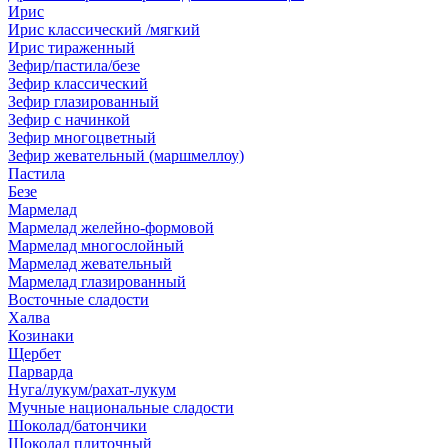
Ирис
Ирис классический /мягкий
Ирис тираженный
Зефир/пастила/безе
Зефир классический
Зефир глазированный
Зефир с начинкой
Зефир многоцветный
Зефир жевательный (маршмеллоу)
Пастила
Безе
Мармелад
Мармелад желейно-формовой
Мармелад многослойный
Мармелад жевательный
Мармелад глазированный
Восточные сладости
Халва
Козинаки
Щербет
Парварда
Нуга/лукум/рахат-лукум
Мучные национальные сладости
Шоколад/батончики
Шоколад плиточный