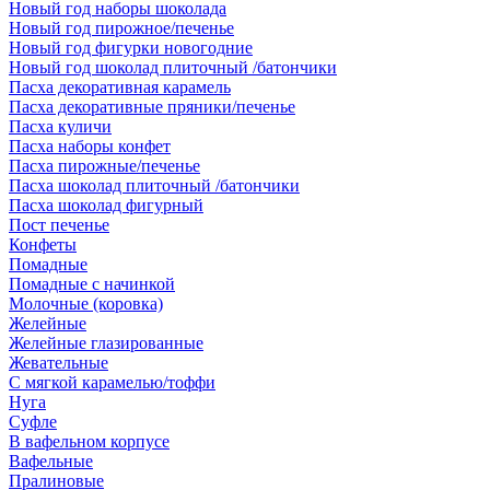
Новый год наборы шоколада
Новый год пирожное/печенье
Новый год фигурки новогодние
Новый год шоколад плиточный /батончики
Пасха декоративная карамель
Пасха декоративные пряники/печенье
Пасха куличи
Пасха наборы конфет
Пасха пирожные/печенье
Пасха шоколад плиточный /батончики
Пасха шоколад фигурный
Пост печенье
Конфеты
Помадные
Помадные с начинкой
Молочные (коровка)
Желейные
Желейные глазированные
Жевательные
С мягкой карамелью/тоффи
Нуга
Суфле
В вафельном корпусе
Вафельные
Пралиновые