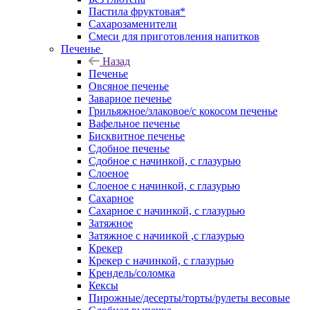
Пастила фруктовая*
Сахарозаменители
Смеси для приготовления напитков
Печенье
Назад
Печенье
Овсяное печенье
Заварное печенье
Грильяжное/злаковое/с кокосом печенье
Вафельное печенье
Бисквитное печенье
Сдобное печенье
Сдобное с начинкой, с глазурью
Слоеное
Слоеное с начинкой, с глазурью
Сахарное
Сахарное с начинкой, с глазурью
Затяжное
Затяжное с начинкой ,с глазурью
Крекер
Крекер с начинкой, с глазурью
Крендель/соломка
Кексы
Пирожные/десерты/торты/рулеты весовые