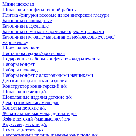
Мини-шоколад
Шоколад и конфеты ручной работы
Плитка /фигурки весовые из кондитерской глазури
Батончики шоколадные
Батончики вафельные
Батончики с мягкой карамелью орехами,злаками
Батончики нуговые/ марципановые/кокосовые/суфле/
маршмеллоу
Шоколадная паста
Паста шоколадная/арахисовая
Подарочные наборы конфет/шоколада/печенья
Наборы конфет
Наборы шоколада
Наборы конфет с алкогольными начинками
Детские кондитерские изделия
Конструктор кондитерский д/к
Шоколадное яйцо д/к
Шоколадные изделия детские д/к
Декоративная карамель д/к
Конфеты детские д/к
Жевательный мармелад детский д/к
Зефир детский (маршмеллоу) д/к
Круассан детский д/к
Печенье детское д/к
Декоративный пряник /печенье/кейк попс д/к