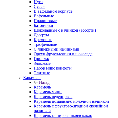
Нуга
Суфле
В вафельном корпусе
Вафельные
Пралиновые
Батончики
Шоколадные с начинкой (ассорти)
Десерты
Кремовые
Трюфельные
С ликерными начинками
Орехи,фрукты/злаки в шоколаде
Грильяж
Злаковые
Набор микс конфеты
Элитные
Карамель
Назад
Карамель
Карамель мини
Карамель леденцовая
Карамель помадная/с молочной начинкой
Карамель с фруктово-ягодной /желейной
начинкой
Карамель глазированная/в какао