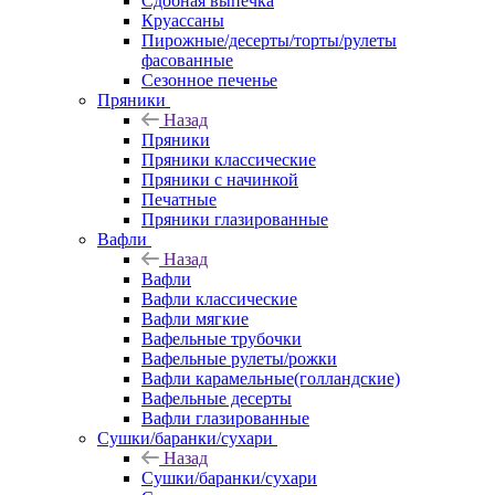
Сдобная выпечка
Круассаны
Пирожные/десерты/торты/рулеты
фасованные
Сезонное печенье
Пряники
Назад
Пряники
Пряники классические
Пряники с начинкой
Печатные
Пряники глазированные
Вафли
Назад
Вафли
Вафли классические
Вафли мягкие
Вафельные трубочки
Вафельные рулеты/рожки
Вафли карамельные(голландские)
Вафельные десерты
Вафли глазированные
Сушки/баранки/сухари
Назад
Сушки/баранки/сухари