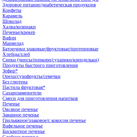
Здоровое питание/диабетическая продукция
Конфеты
Карамель
Шоколад
Халва/козинаки
Печенье/крекер
Вафли
Мармелад
Батончики злаковые/фруктовые/протеиновые
Хлебцы/хлеб
Снеки (чипсы/попкорн/сухарики/крендельки)
Продукты быстрого приготовления
Зефир*
Орехи/сухофрукты/семечки
Без глютена
Пастила фруктовая*
Сахарозаменители
Смеси для приготовления напитков
Печенье
Овсяное печенье
Заварное печенье
Грильяжное/злаковое/с кокосом печенье
Вафельное печенье
Бисквитное печенье
Сдобное печенье