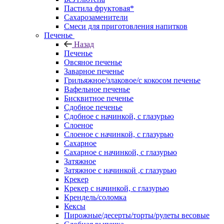
Пастила фруктовая*
Сахарозаменители
Смеси для приготовления напитков
Печенье
Назад
Печенье
Овсяное печенье
Заварное печенье
Грильяжное/злаковое/с кокосом печенье
Вафельное печенье
Бисквитное печенье
Сдобное печенье
Сдобное с начинкой, с глазурью
Слоеное
Слоеное с начинкой, с глазурью
Сахарное
Сахарное с начинкой, с глазурью
Затяжное
Затяжное с начинкой ,с глазурью
Крекер
Крекер с начинкой, с глазурью
Крендель/соломка
Кексы
Пирожные/десерты/торты/рулеты весовые