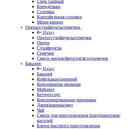
Снек сырный
Крендельки
Соломка
Картофельная соломка
Мини крекер
Орехи/сухофрукты/семечки
Назад
Орехи/сухофрукты/семечки
Орехи
Сухофрукты
Семечки
Смеси орехов/фруктов/ягод/семечек
Бакалея
Назад
Бакалея
Кофе/какао/цикорий
Консервация овощная
Майонез
Кетчуп/соус
Консервированные приправы
Джем/варенье/мед
Чай
Смеси для приготовления блюд/напитков/
киселей
Блюда быстрого приготовления