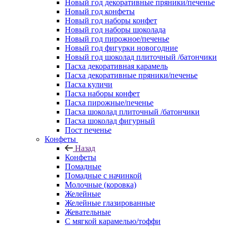
Новый год декоративные пряники/печенье
Новый год конфеты
Новый год наборы конфет
Новый год наборы шоколада
Новый год пирожное/печенье
Новый год фигурки новогодние
Новый год шоколад плиточный /батончики
Пасха декоративная карамель
Пасха декоративные пряники/печенье
Пасха куличи
Пасха наборы конфет
Пасха пирожные/печенье
Пасха шоколад плиточный /батончики
Пасха шоколад фигурный
Пост печенье
Конфеты
Назад
Конфеты
Помадные
Помадные с начинкой
Молочные (коровка)
Желейные
Желейные глазированные
Жевательные
С мягкой карамелью/тоффи