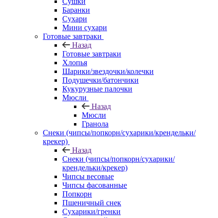
Сушки
Баранки
Сухари
Мини сухари
Готовые завтраки
Назад
Готовые завтраки
Хлопья
Шарики/звездочки/колечки
Подушечки/батончики
Кукурузные палочки
Мюсли
Назад
Мюсли
Гранола
Снеки (чипсы/попкорн/сухарики/крендельки/
крекер)
Назад
Снеки (чипсы/попкорн/сухарики/
крендельки/крекер)
Чипсы весовые
Чипсы фасованные
Попкорн
Пшеничный снек
Сухарики/гренки