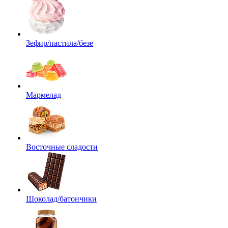
Зефир/пастила/безе
Мармелад
Восточные сладости
Шоколад/батончики