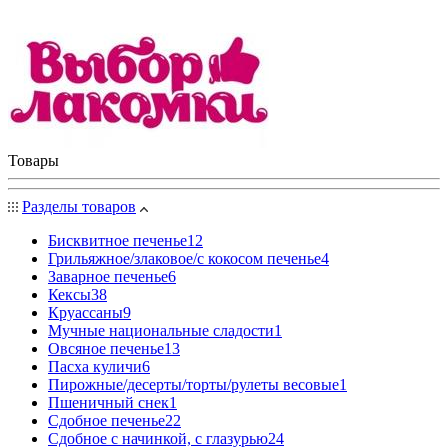
Товары
Разделы товаров
Бисквитное печенье
12
Грильяжное/злаковое/с кокосом печенье
4
Заварное печенье
6
Кексы
38
Круассаны
9
Мучные национальные сладости
1
Овсяное печенье
13
Пасха куличи
6
Пирожные/десерты/торты/рулеты весовые
1
Пшеничный снек
1
Сдобное печенье
22
Сдобное с начинкой, с глазурью
24