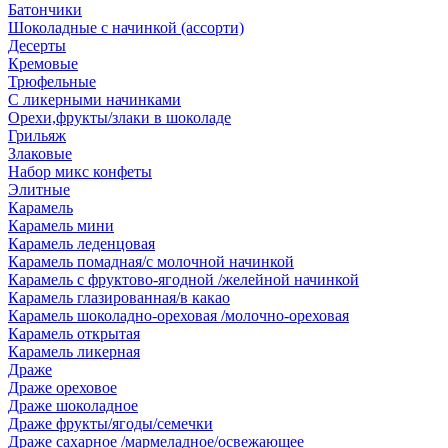
Батончики
Шоколадные с начинкой (ассорти)
Десерты
Кремовые
Трюфельные
С ликерными начинками
Орехи,фрукты/злаки в шоколаде
Грильяж
Злаковые
Набор микс конфеты
Элитные
Карамель
Карамель мини
Карамель леденцовая
Карамель помадная/с молочной начинкой
Карамель с фруктово-ягодной /желейной начинкой
Карамель глазированная/в какао
Карамель шоколадно-ореховая /молочно-ореховая
Карамель открытая
Карамель ликерная
Драже
Драже ореховое
Драже шоколадное
Драже фрукты/ягоды/семечки
Драже сахарное /мармеладное/освежающее