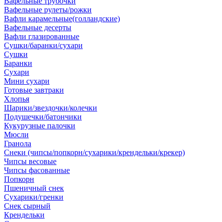
Вафельные трубочки
Вафельные рулеты/рожки
Вафли карамельные(голландские)
Вафельные десерты
Вафли глазированные
Сушки/баранки/сухари
Сушки
Баранки
Сухари
Мини сухари
Готовые завтраки
Хлопья
Шарики/звездочки/колечки
Подушечки/батончики
Кукурузные палочки
Мюсли
Гранола
Снеки (чипсы/попкорн/сухарики/крендельки/крекер)
Чипсы весовые
Чипсы фасованные
Попкорн
Пшеничный снек
Сухарики/гренки
Снек сырный
Крендельки