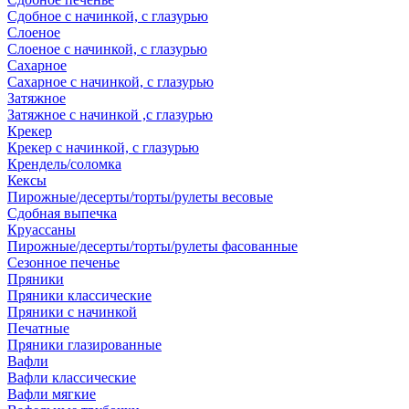
Сдобное с начинкой, с глазурью
Слоеное
Слоеное с начинкой, с глазурью
Сахарное
Сахарное с начинкой, с глазурью
Затяжное
Затяжное с начинкой ,с глазурью
Крекер
Крекер с начинкой, с глазурью
Крендель/соломка
Кексы
Пирожные/десерты/торты/рулеты весовые
Сдобная выпечка
Круассаны
Пирожные/десерты/торты/рулеты фасованные
Сезонное печенье
Пряники
Пряники классические
Пряники с начинкой
Печатные
Пряники глазированные
Вафли
Вафли классические
Вафли мягкие