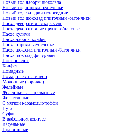
Новый год наборы шоколада
Новый год пирожное/печенье
Новый год фигурки новогодние
Новый год шоколад плиточный /батончики
Пасха декоративная карамель
Пасха декоративные пряники/печенье
Пасха куличи
Пасха наборы конфет
Пасха пирожные/печенье
Пасха шоколад плиточный /батончики
Пасха шоколад фигурный
Пост печенье
Конфеты
Помадные
Помадные с начинкой
Молочные (коровка)
Желейные
Желейные глазированные
Жевательные
С мягкой карамелью/тоффи
Нуга
Суфле
В вафельном корпусе
Вафельные
Пралиновые