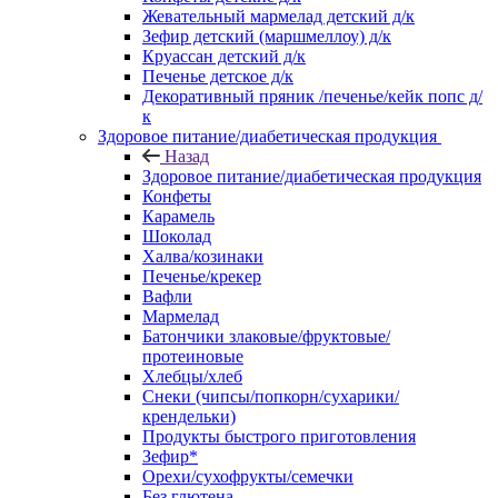
Жевательный мармелад детский д/к
Зефир детский (маршмеллоу) д/к
Круассан детский д/к
Печенье детское д/к
Декоративный пряник /печенье/кейк попс д/
к
Здоровое питание/диабетическая продукция
Назад
Здоровое питание/диабетическая продукция
Конфеты
Карамель
Шоколад
Халва/козинаки
Печенье/крекер
Вафли
Мармелад
Батончики злаковые/фруктовые/
протеиновые
Хлебцы/хлеб
Снеки (чипсы/попкорн/сухарики/
крендельки)
Продукты быстрого приготовления
Зефир*
Орехи/сухофрукты/семечки
Без глютена