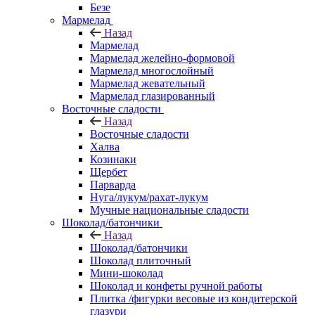
Безе
Мармелад
Назад
Мармелад
Мармелад желейно-формовой
Мармелад многослойный
Мармелад жевательный
Мармелад глазированный
Восточные сладости
Назад
Восточные сладости
Халва
Козинаки
Щербет
Парварда
Нуга/лукум/рахат-лукум
Мучные национальные сладости
Шоколад/батончики
Назад
Шоколад/батончики
Шоколад плиточный
Мини-шоколад
Шоколад и конфеты ручной работы
Плитка /фигурки весовые из кондитерской
глазури