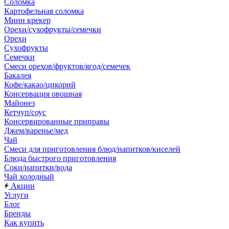
Соломка
Картофельная соломка
Мини крекер
Орехи/сухофрукты/семечки
Орехи
Сухофрукты
Семечки
Смеси орехов/фруктов/ягод/семечек
Бакалея
Кофе/какао/цикорий
Консервация овощная
Майонез
Кетчуп/соус
Консервированные приправы
Джем/варенье/мед
Чай
Смеси для приготовления блюд/напитков/киселей
Блюда быстрого приготовления
Соки/напитки/вода
Чай холодный
Акции
Услуги
Блог
Бренды
Как купить