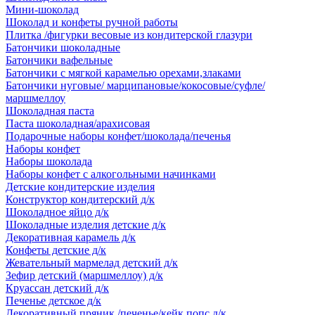
Мини-шоколад
Шоколад и конфеты ручной работы
Плитка /фигурки весовые из кондитерской глазури
Батончики шоколадные
Батончики вафельные
Батончики с мягкой карамелью орехами,злаками
Батончики нуговые/ марципановые/кокосовые/суфле/
маршмеллоу
Шоколадная паста
Паста шоколадная/арахисовая
Подарочные наборы конфет/шоколада/печенья
Наборы конфет
Наборы шоколада
Наборы конфет с алкогольными начинками
Детские кондитерские изделия
Конструктор кондитерский д/к
Шоколадное яйцо д/к
Шоколадные изделия детские д/к
Декоративная карамель д/к
Конфеты детские д/к
Жевательный мармелад детский д/к
Зефир детский (маршмеллоу) д/к
Круассан детский д/к
Печенье детское д/к
Декоративный пряник /печенье/кейк попс д/к