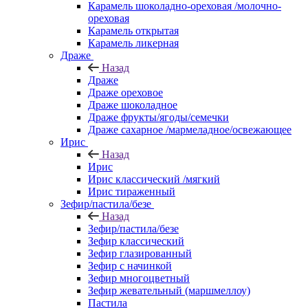
Карамель шоколадно-ореховая /молочно-
ореховая
Карамель открытая
Карамель ликерная
Драже
Назад
Драже
Драже ореховое
Драже шоколадное
Драже фрукты/ягоды/семечки
Драже сахарное /мармеладное/освежающее
Ирис
Назад
Ирис
Ирис классический /мягкий
Ирис тираженный
Зефир/пастила/безе
Назад
Зефир/пастила/безе
Зефир классический
Зефир глазированный
Зефир с начинкой
Зефир многоцветный
Зефир жевательный (маршмеллоу)
Пастила