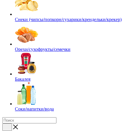
Снеки (чипсы/попкорн/сухарики/крендельки/крекер)
Орехи/сухофрукты/семечки
Бакалея
Соки/напитки/вода