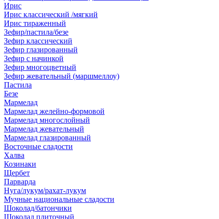
Ирис
Ирис классический /мягкий
Ирис тираженный
Зефир/пастила/безе
Зефир классический
Зефир глазированный
Зефир с начинкой
Зефир многоцветный
Зефир жевательный (маршмеллоу)
Пастила
Безе
Мармелад
Мармелад желейно-формовой
Мармелад многослойный
Мармелад жевательный
Мармелад глазированный
Восточные сладости
Халва
Козинаки
Щербет
Парварда
Нуга/лукум/рахат-лукум
Мучные национальные сладости
Шоколад/батончики
Шоколад плиточный