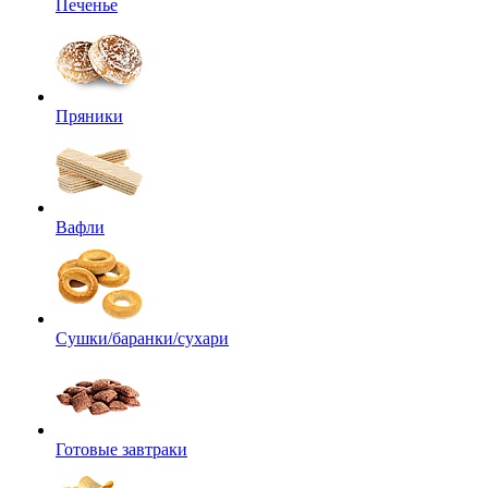
Печенье
Пряники
Вафли
Сушки/баранки/сухари
Готовые завтраки