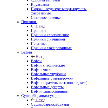
Сдобная выпечка
Круассаны
Пирожные/десерты/торты/рулеты
фасованные
Сезонное печенье
Пряники
Назад
Пряники
Пряники классические
Пряники с начинкой
Печатные
Пряники глазированные
Вафли
Назад
Вафли
Вафли классические
Вафли мягкие
Вафельные трубочки
Вафельные рулеты/рожки
Вафли карамельные(голландские)
Вафельные десерты
Вафли глазированные
Сушки/баранки/сухари
Назад
Сушки/баранки/сухари