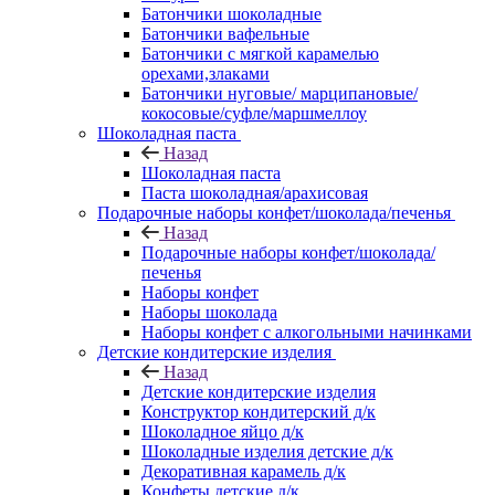
Батончики шоколадные
Батончики вафельные
Батончики с мягкой карамелью
орехами,злаками
Батончики нуговые/ марципановые/
кокосовые/суфле/маршмеллоу
Шоколадная паста
Назад
Шоколадная паста
Паста шоколадная/арахисовая
Подарочные наборы конфет/шоколада/печенья
Назад
Подарочные наборы конфет/шоколада/
печенья
Наборы конфет
Наборы шоколада
Наборы конфет с алкогольными начинками
Детские кондитерские изделия
Назад
Детские кондитерские изделия
Конструктор кондитерский д/к
Шоколадное яйцо д/к
Шоколадные изделия детские д/к
Декоративная карамель д/к
Конфеты детские д/к