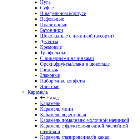
Нуга
Суфле
В вафельном корпусе
Вафельные
Пралиновые
Батончики
Шоколадные с начинкой (ассорти)
Десерты
Кремовые
Трюфельные
С ликерными начинками
Орехи,фрукты/злаки в шоколаде
Грильяж
Злаковые
Набор микс конфеты
Элитные
Карамель
Назад
Карамель
Карамель мини
Карамель леденцовая
Карамель помадная/с молочной начинкой
Карамель с фруктово-ягодной /желейной
начинкой
Карамель глазированная/в какао