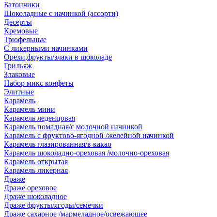
Батончики
Шоколадные с начинкой (ассорти)
Десерты
Кремовые
Трюфельные
С ликерными начинками
Орехи,фрукты/злаки в шоколаде
Грильяж
Злаковые
Набор микс конфеты
Элитные
Карамель
Карамель мини
Карамель леденцовая
Карамель помадная/с молочной начинкой
Карамель с фруктово-ягодной /желейной начинкой
Карамель глазированная/в какао
Карамель шоколадно-ореховая /молочно-ореховая
Карамель открытая
Карамель ликерная
Драже
Драже ореховое
Драже шоколадное
Драже фрукты/ягоды/семечки
Драже сахарное /мармеладное/освежающее