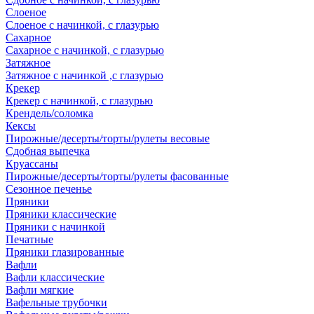
Слоеное
Слоеное с начинкой, с глазурью
Сахарное
Сахарное с начинкой, с глазурью
Затяжное
Затяжное с начинкой ,с глазурью
Крекер
Крекер с начинкой, с глазурью
Крендель/соломка
Кексы
Пирожные/десерты/торты/рулеты весовые
Сдобная выпечка
Круассаны
Пирожные/десерты/торты/рулеты фасованные
Сезонное печенье
Пряники
Пряники классические
Пряники с начинкой
Печатные
Пряники глазированные
Вафли
Вафли классические
Вафли мягкие
Вафельные трубочки