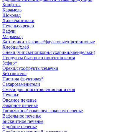
Конфеты
Карамель
Шоколад
Халва/козинаки
Печенье/крекер
Вафли
Мармелад
Батончики злаковые/фруктовые/протеиновые
Хлебцы/хлеб
Снеки (чипсы/попкорн/сухарики/крендельки)
Продукты быстрого приготовления
Зефир*
Орехи/сухофрукты/семечки
Без глютена
Пастила фруктовая*
Сахарозаменители
Смеси для приготовления напитков
Печенье
Овсяное печенье
Заварное печенье
Грильяжное/злаковое/с кокосом печенье
Вафельное печенье
Бисквитное печенье
Сдобное печенье
Сдобное с начинкой, с глазурью