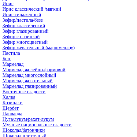
Ирис
Ирис классический /мягкий
Ирис тираженный
Зефир/пастила/безе
Зефир классический
Зефир глазированный
Зефир с начинкой
Зефир многоцветный
Зефир жевательный (маршмеллоу)
Пастила
Безе
Мармелад
Мармелад желейно-формовой
Мармелад многослойный
Мармелад жевательный
Мармелад глазированный
Восточные сладости
Халва
Козинаки
Щербет
Парварда
Нуга/лукум/рахат-лукум
Мучные национальные сладости
Шоколад/батончики
Шоколад плиточный