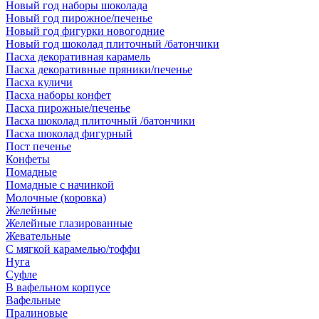
Новый год наборы шоколада
Новый год пирожное/печенье
Новый год фигурки новогодние
Новый год шоколад плиточный /батончики
Пасха декоративная карамель
Пасха декоративные пряники/печенье
Пасха куличи
Пасха наборы конфет
Пасха пирожные/печенье
Пасха шоколад плиточный /батончики
Пасха шоколад фигурный
Пост печенье
Конфеты
Помадные
Помадные с начинкой
Молочные (коровка)
Желейные
Желейные глазированные
Жевательные
С мягкой карамелью/тоффи
Нуга
Суфле
В вафельном корпусе
Вафельные
Пралиновые