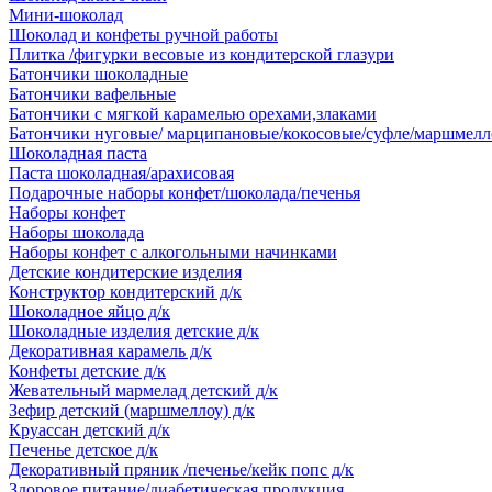
Мини-шоколад
Шоколад и конфеты ручной работы
Плитка /фигурки весовые из кондитерской глазури
Батончики шоколадные
Батончики вафельные
Батончики с мягкой карамелью орехами,злаками
Батончики нуговые/ марципановые/кокосовые/суфле/маршмелл
Шоколадная паста
Паста шоколадная/арахисовая
Подарочные наборы конфет/шоколада/печенья
Наборы конфет
Наборы шоколада
Наборы конфет с алкогольными начинками
Детские кондитерские изделия
Конструктор кондитерский д/к
Шоколадное яйцо д/к
Шоколадные изделия детские д/к
Декоративная карамель д/к
Конфеты детские д/к
Жевательный мармелад детский д/к
Зефир детский (маршмеллоу) д/к
Круассан детский д/к
Печенье детское д/к
Декоративный пряник /печенье/кейк попс д/к
Здоровое питание/диабетическая продукция