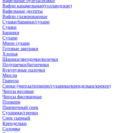
Вафельные рулеты/рожки
Вафли карамельные(голландские)
Вафельные десерты
Вафли глазированные
Сушки/баранки/сухари
Сушки
Баранки
Сухари
Мини сухари
Готовые завтраки
Хлопья
Шарики/звездочки/колечки
Подушечки/батончики
Кукурузные палочки
Мюсли
Гранола
Снеки (чипсы/попкорн/сухарики/крендельки/крекер)
Чипсы весовые
Чипсы фасованные
Попкорн
Пшеничный снек
Сухарики/гренки
Снек сырный
Крендельки
Соломка