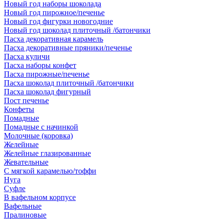
Новый год наборы шоколада
Новый год пирожное/печенье
Новый год фигурки новогодние
Новый год шоколад плиточный /батончики
Пасха декоративная карамель
Пасха декоративные пряники/печенье
Пасха куличи
Пасха наборы конфет
Пасха пирожные/печенье
Пасха шоколад плиточный /батончики
Пасха шоколад фигурный
Пост печенье
Конфеты
Помадные
Помадные с начинкой
Молочные (коровка)
Желейные
Желейные глазированные
Жевательные
С мягкой карамелью/тоффи
Нуга
Суфле
В вафельном корпусе
Вафельные
Пралиновые