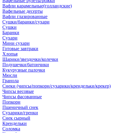
Вафельные рулеты/рожки
Вафли карамельные(голландские)
Вафельные десерты
Вафли глазированные
Сушки/баранки/сухари
Сушки
Баранки
Сухари
Мини сухари
Готовые завтраки
Хлопья
Шарики/звездочки/колечки
Подушечки/батончики
Кукурузные палочки
Мюсли
Гранола
Снеки (чипсы/попкорн/сухарики/крендельки/крекер)
Чипсы весовые
Чипсы фасованные
Попкорн
Пшеничный снек
Сухарики/гренки
Снек сырный
Крендельки
Соломка