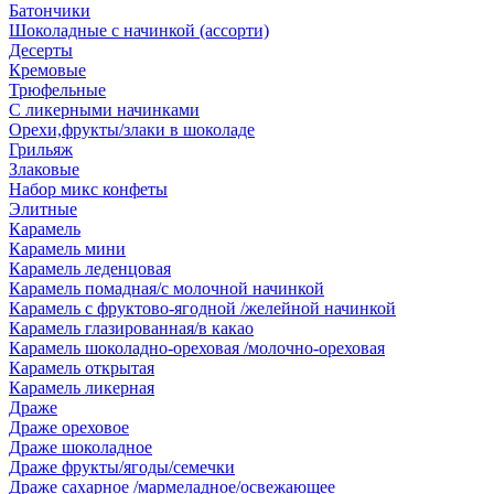
Батончики
Шоколадные с начинкой (ассорти)
Десерты
Кремовые
Трюфельные
С ликерными начинками
Орехи,фрукты/злаки в шоколаде
Грильяж
Злаковые
Набор микс конфеты
Элитные
Карамель
Карамель мини
Карамель леденцовая
Карамель помадная/с молочной начинкой
Карамель с фруктово-ягодной /желейной начинкой
Карамель глазированная/в какао
Карамель шоколадно-ореховая /молочно-ореховая
Карамель открытая
Карамель ликерная
Драже
Драже ореховое
Драже шоколадное
Драже фрукты/ягоды/семечки
Драже сахарное /мармеладное/освежающее