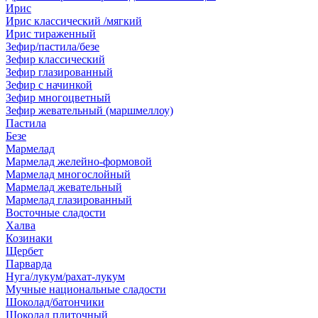
Ирис
Ирис классический /мягкий
Ирис тираженный
Зефир/пастила/безе
Зефир классический
Зефир глазированный
Зефир с начинкой
Зефир многоцветный
Зефир жевательный (маршмеллоу)
Пастила
Безе
Мармелад
Мармелад желейно-формовой
Мармелад многослойный
Мармелад жевательный
Мармелад глазированный
Восточные сладости
Халва
Козинаки
Щербет
Парварда
Нуга/лукум/рахат-лукум
Мучные национальные сладости
Шоколад/батончики
Шоколад плиточный