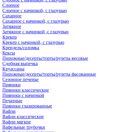
Слоеное
Слоеное с начинкой, с глазурью
Сахарное
Сахарное с начинкой, с глазурью
Затяжное
Затяжное с начинкой ,с глазурью
Крекер
Крекер с начинкой, с глазурью
Крендель/соломка
Кексы
Пирожные/десерты/торты/рулеты весовые
Сдобная выпечка
Круассаны
Пирожные/десерты/торты/рулеты фасованные
Сезонное печенье
Пряники
Пряники классические
Пряники с начинкой
Печатные
Пряники глазированные
Вафли
Вафли классические
Вафли мягкие
Вафельные трубочки