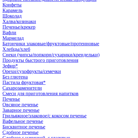
Конфеты
Карамель
Шоколад
Халва/козинаки
Печенье/крекер
Вафли
Мармелад
Батончики злаковые/фруктовые/протеиновые
Хлебцы/хлеб
Снеки (чипсы/попкорн/сухарики/крендельки)
Продукты быстрого приготовления
Зефир*
Орехи/сухофрукты/семечки
Без глютена
Пастила фруктовая*
Сахарозаменители
Смеси для приготовления напитков
Печенье
Овсяное печенье
Заварное печенье
Грильяжное/злаковое/с кокосом печенье
Вафельное печенье
Бисквитное печенье
Сдобное печенье
Сдобное с начинкой, с глазурью