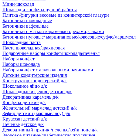
Мини-шоколад
Шоколад и конфеты ручной работы
Плитка /фигурки весовые из кондитерской глазури
Батончики шоколадные
Батончики вафельные
Батончики с мягкой карамелью орехами,злаками
Батончики нуговые/ марципановые/кокосовые/суфле/маршмелл
Шоколадная паста
Паста шоколадная/арахисовая
Подарочные наборы конфет/шоколада/печенья
Наборы конфет
Наборы шоколада
Наборы конфет с алкогольными начинками
Детские кондитерские изделия
Конструктор кондитерский д/к
Шоколадное яйцо д/к
Шоколадные изделия детские д/к
Декоративная карамель д/к
Конфеты детские д/к
Жевательный мармелад детский д/к
Зефир детский (маршмеллоу) д/к
Круассан детский д/к
Печенье детское д/к
Декоративный пряник /печенье/кейк попс д/к
Здоровое питание/диабетическая продукция