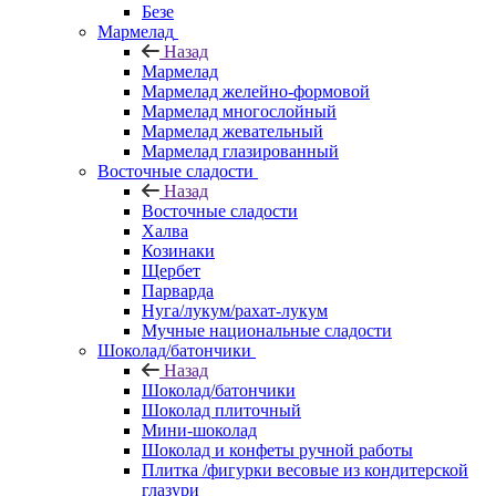
Безе
Мармелад
Назад
Мармелад
Мармелад желейно-формовой
Мармелад многослойный
Мармелад жевательный
Мармелад глазированный
Восточные сладости
Назад
Восточные сладости
Халва
Козинаки
Щербет
Парварда
Нуга/лукум/рахат-лукум
Мучные национальные сладости
Шоколад/батончики
Назад
Шоколад/батончики
Шоколад плиточный
Мини-шоколад
Шоколад и конфеты ручной работы
Плитка /фигурки весовые из кондитерской
глазури