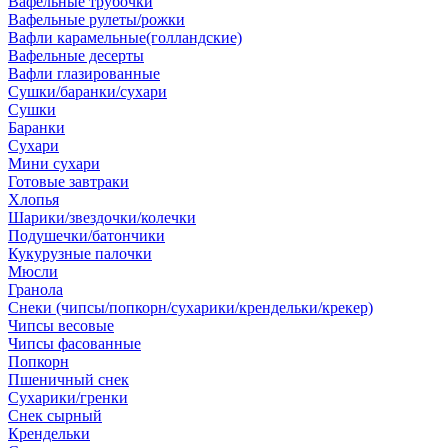
Вафельные трубочки
Вафельные рулеты/рожки
Вафли карамельные(голландские)
Вафельные десерты
Вафли глазированные
Сушки/баранки/сухари
Сушки
Баранки
Сухари
Мини сухари
Готовые завтраки
Хлопья
Шарики/звездочки/колечки
Подушечки/батончики
Кукурузные палочки
Мюсли
Гранола
Снеки (чипсы/попкорн/сухарики/крендельки/крекер)
Чипсы весовые
Чипсы фасованные
Попкорн
Пшеничный снек
Сухарики/гренки
Снек сырный
Крендельки