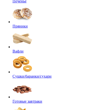
Печенье
Пряники
Вафли
Сушки/баранки/сухари
Готовые завтраки