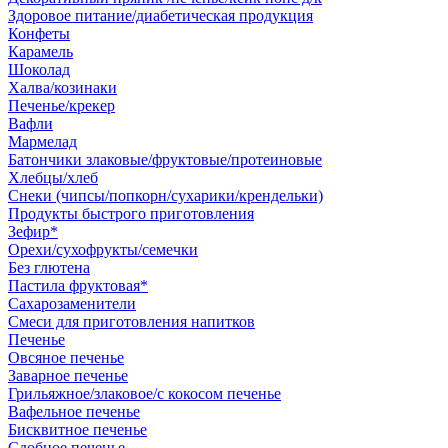
Здоровое питание/диабетическая продукция
Конфеты
Карамель
Шоколад
Халва/козинаки
Печенье/крекер
Вафли
Мармелад
Батончики злаковые/фруктовые/протеиновые
Хлебцы/хлеб
Снеки (чипсы/попкорн/сухарики/крендельки)
Продукты быстрого приготовления
Зефир*
Орехи/сухофрукты/семечки
Без глютена
Пастила фруктовая*
Сахарозаменители
Смеси для приготовления напитков
Печенье
Овсяное печенье
Заварное печенье
Грильяжное/злаковое/с кокосом печенье
Вафельное печенье
Бисквитное печенье
Сдобное печенье