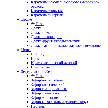
Карамель шоколадно-ореховая /молочно-
ореховая
Карамель открытая
Карамель ликерная
Драже
Назад
Драже
Драже ореховое
Драже шоколадное
Драже фрукты/ягоды/семечки
Драже сахарное /мармеладное/освежающее
Ирис
Назад
Ирис
Ирис классический /мягкий
Ирис тираженный
Зефир/пастила/безе
Назад
Зефир/пастила/безе
Зефир классический
Зефир глазированный
Зефир с начинкой
Зефир многоцветный
Зефир жевательный (маршмеллоу)
Пастила