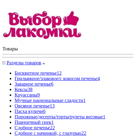
Товары
Разделы товаров
Бисквитное печенье
12
Грильяжное/злаковое/с кокосом печенье
4
Заварное печенье
6
Кексы
38
Круассаны
9
Мучные национальные сладости
1
Овсяное печенье
13
Пасха куличи
6
Пирожные/десерты/торты/рулеты весовые
1
Пшеничный снек
1
Сдобное печенье
22
Сдобное с начинкой, с глазурью
22