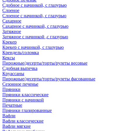
Сдобное с начинкой, с глазурью
Слоеное
Слоеное с начинкой, с глазурью
Сахарное
Сахарное с начинкой, с глазурью
Затяжное
Затяжное с начинкой ,с глазурью
Крекер
Крекер с начинкой, с глазурью
Крендель/соломка
Кексы
Пирожные/десерты/торты/рулеты весовые
Сдобная выпечка
Круассаны
Пирожные/десерты/торты/рулеты фасованные
Сезонное печенье
Пряники
Пряники классические
Пряники с начинкой
Печатные
Пряники глазированные
Вафли
Вафли классические
Вафли мягкие