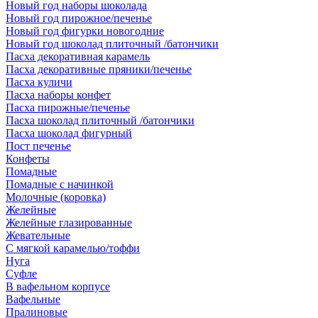
Новый год наборы шоколада
Новый год пирожное/печенье
Новый год фигурки новогодние
Новый год шоколад плиточный /батончики
Пасха декоративная карамель
Пасха декоративные пряники/печенье
Пасха куличи
Пасха наборы конфет
Пасха пирожные/печенье
Пасха шоколад плиточный /батончики
Пасха шоколад фигурный
Пост печенье
Конфеты
Помадные
Помадные с начинкой
Молочные (коровка)
Желейные
Желейные глазированные
Жевательные
С мягкой карамелью/тоффи
Нуга
Суфле
В вафельном корпусе
Вафельные
Пралиновые