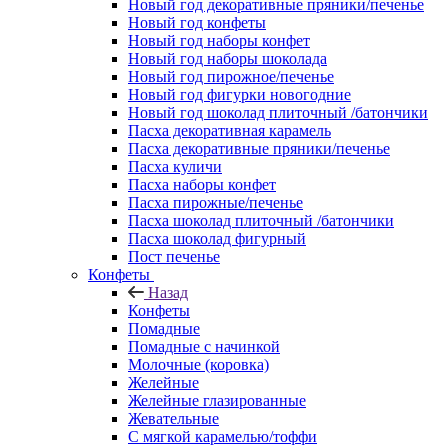
Новый год декоративные пряники/печенье
Новый год конфеты
Новый год наборы конфет
Новый год наборы шоколада
Новый год пирожное/печенье
Новый год фигурки новогодние
Новый год шоколад плиточный /батончики
Пасха декоративная карамель
Пасха декоративные пряники/печенье
Пасха куличи
Пасха наборы конфет
Пасха пирожные/печенье
Пасха шоколад плиточный /батончики
Пасха шоколад фигурный
Пост печенье
Конфеты
Назад
Конфеты
Помадные
Помадные с начинкой
Молочные (коровка)
Желейные
Желейные глазированные
Жевательные
С мягкой карамелью/тоффи