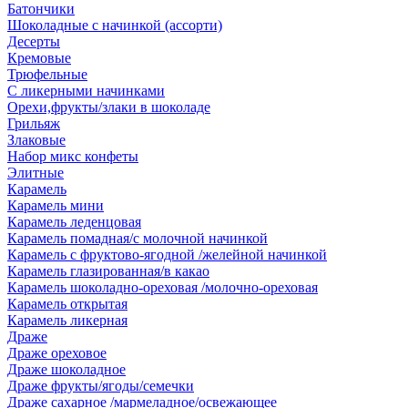
Батончики
Шоколадные с начинкой (ассорти)
Десерты
Кремовые
Трюфельные
С ликерными начинками
Орехи,фрукты/злаки в шоколаде
Грильяж
Злаковые
Набор микс конфеты
Элитные
Карамель
Карамель мини
Карамель леденцовая
Карамель помадная/с молочной начинкой
Карамель с фруктово-ягодной /желейной начинкой
Карамель глазированная/в какао
Карамель шоколадно-ореховая /молочно-ореховая
Карамель открытая
Карамель ликерная
Драже
Драже ореховое
Драже шоколадное
Драже фрукты/ягоды/семечки
Драже сахарное /мармеладное/освежающее