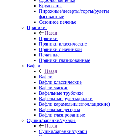
Сдобная выпечка
Круассаны
Пирожные/десерты/торты/рулеты
фасованные
Сезонное печенье
Пряники
Назад
Пряники
Пряники классические
Пряники с начинкой
Печатные
Пряники глазированные
Вафли
Назад
Вафли
Вафли классические
Вафли мягкие
Вафельные трубочки
Вафельные рулеты/рожки
Вафли карамельные(голландские)
Вафельные десерты
Вафли глазированные
Сушки/баранки/сухари
Назад
Сушки/баранки/сухари