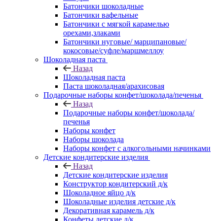
Батончики шоколадные
Батончики вафельные
Батончики с мягкой карамелью
орехами,злаками
Батончики нуговые/ марципановые/
кокосовые/суфле/маршмеллоу
Шоколадная паста
Назад
Шоколадная паста
Паста шоколадная/арахисовая
Подарочные наборы конфет/шоколада/печенья
Назад
Подарочные наборы конфет/шоколада/
печенья
Наборы конфет
Наборы шоколада
Наборы конфет с алкогольными начинками
Детские кондитерские изделия
Назад
Детские кондитерские изделия
Конструктор кондитерский д/к
Шоколадное яйцо д/к
Шоколадные изделия детские д/к
Декоративная карамель д/к
Конфеты детские д/к