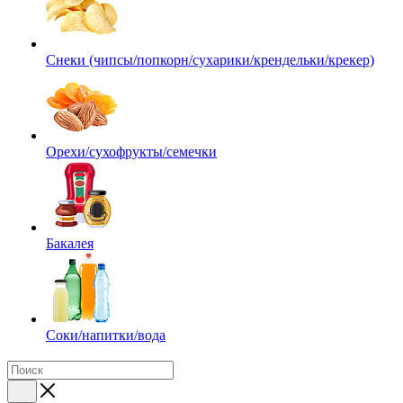
Снеки (чипсы/попкорн/сухарики/крендельки/крекер)
Орехи/сухофрукты/семечки
Бакалея
Соки/напитки/вода