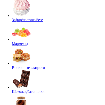
Зефир/пастила/безе
Мармелад
Восточные сладости
Шоколад/батончики