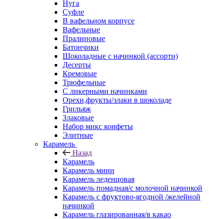
Нуга
Суфле
В вафельном корпусе
Вафельные
Пралиновые
Батончики
Шоколадные с начинкой (ассорти)
Десерты
Кремовые
Трюфельные
С ликерными начинками
Орехи,фрукты/злаки в шоколаде
Грильяж
Злаковые
Набор микс конфеты
Элитные
Карамель
Назад
Карамель
Карамель мини
Карамель леденцовая
Карамель помадная/с молочной начинкой
Карамель с фруктово-ягодной /желейной
начинкой
Карамель глазированная/в какао