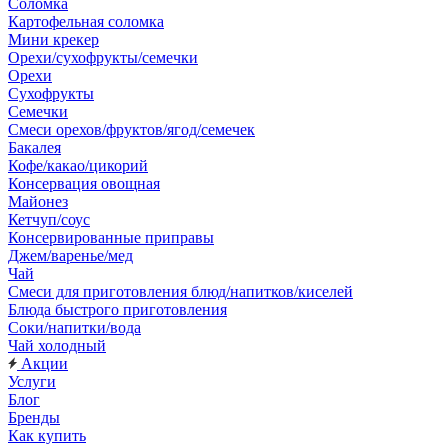
Соломка
Картофельная соломка
Мини крекер
Орехи/сухофрукты/семечки
Орехи
Сухофрукты
Семечки
Смеси орехов/фруктов/ягод/семечек
Бакалея
Кофе/какао/цикорий
Консервация овощная
Майонез
Кетчуп/соус
Консервированные приправы
Джем/варенье/мед
Чай
Смеси для приготовления блюд/напитков/киселей
Блюда быстрого приготовления
Соки/напитки/вода
Чай холодный
Акции
Услуги
Блог
Бренды
Как купить