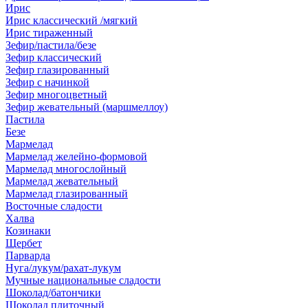
Ирис
Ирис классический /мягкий
Ирис тираженный
Зефир/пастила/безе
Зефир классический
Зефир глазированный
Зефир с начинкой
Зефир многоцветный
Зефир жевательный (маршмеллоу)
Пастила
Безе
Мармелад
Мармелад желейно-формовой
Мармелад многослойный
Мармелад жевательный
Мармелад глазированный
Восточные сладости
Халва
Козинаки
Щербет
Парварда
Нуга/лукум/рахат-лукум
Мучные национальные сладости
Шоколад/батончики
Шоколад плиточный