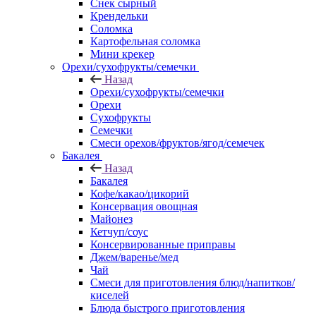
Снек сырный
Крендельки
Соломка
Картофельная соломка
Мини крекер
Орехи/сухофрукты/семечки
Назад
Орехи/сухофрукты/семечки
Орехи
Сухофрукты
Семечки
Смеси орехов/фруктов/ягод/семечек
Бакалея
Назад
Бакалея
Кофе/какао/цикорий
Консервация овощная
Майонез
Кетчуп/соус
Консервированные приправы
Джем/варенье/мед
Чай
Смеси для приготовления блюд/напитков/
киселей
Блюда быстрого приготовления