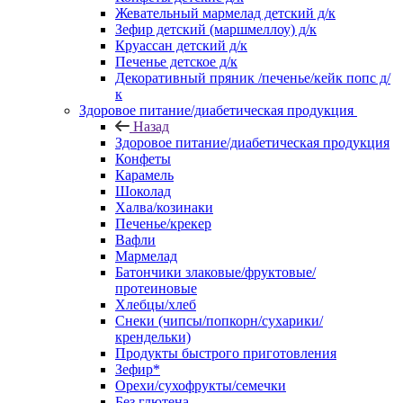
Жевательный мармелад детский д/к
Зефир детский (маршмеллоу) д/к
Круассан детский д/к
Печенье детское д/к
Декоративный пряник /печенье/кейк попс д/
к
Здоровое питание/диабетическая продукция
Назад
Здоровое питание/диабетическая продукция
Конфеты
Карамель
Шоколад
Халва/козинаки
Печенье/крекер
Вафли
Мармелад
Батончики злаковые/фруктовые/
протеиновые
Хлебцы/хлеб
Снеки (чипсы/попкорн/сухарики/
крендельки)
Продукты быстрого приготовления
Зефир*
Орехи/сухофрукты/семечки
Без глютена