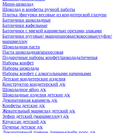
Мини-шоколад
Шоколад и конфеты ручной работы
Плитка /фигурки весовые из кондитерской глазури
Батончики шоколадные
Батончики вафельные
Батончики с мягкой карамелью орехами,злаками
Батончики нуговые/ марципановые/кокосовые/суфле/
маршмеллоу
Шоколадная паста
Паста шоколадная/арахисовая
Подарочные наборы конфет/шоколада/печенья
Наборы конфет
Наборы шоколада
Наборы конфет с алкогольными начинками
Детские кондитерские изделия
Конструктор кондитерский д/к
Шоколадное яйцо д/к
Шоколадные изделия детские д/к
Декоративная карамель д/к
Конфеты детские д/к
Жевательный мармелад детский д/к
Зефир детский (маршмеллоу) д/к
Круассан детский д/к
Печенье детское д/к
Декоративный пряник /печенье/кейк попс д/к