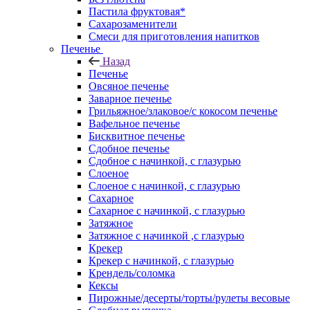
Пастила фруктовая*
Сахарозаменители
Смеси для приготовления напитков
Печенье
Назад
Печенье
Овсяное печенье
Заварное печенье
Грильяжное/злаковое/с кокосом печенье
Вафельное печенье
Бисквитное печенье
Сдобное печенье
Сдобное с начинкой, с глазурью
Слоеное
Слоеное с начинкой, с глазурью
Сахарное
Сахарное с начинкой, с глазурью
Затяжное
Затяжное с начинкой ,с глазурью
Крекер
Крекер с начинкой, с глазурью
Крендель/соломка
Кексы
Пирожные/десерты/торты/рулеты весовые