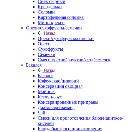
Снек сырный
Крендельки
Соломка
Картофельная соломка
Мини крекер
Орехи/сухофрукты/семечки
Назад
Орехи/сухофрукты/семечки
Орехи
Сухофрукты
Семечки
Смеси орехов/фруктов/ягод/семечек
Бакалея
Назад
Бакалея
Кофе/какао/цикорий
Консервация овощная
Майонез
Кетчуп/соус
Консервированные приправы
Джем/варенье/мед
Чай
Смеси для приготовления блюд/напитков/
киселей
Блюда быстрого приготовления