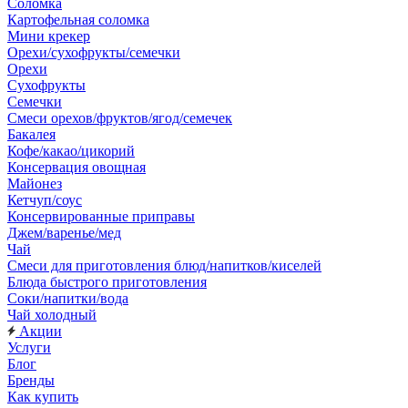
Соломка
Картофельная соломка
Мини крекер
Орехи/сухофрукты/семечки
Орехи
Сухофрукты
Семечки
Смеси орехов/фруктов/ягод/семечек
Бакалея
Кофе/какао/цикорий
Консервация овощная
Майонез
Кетчуп/соус
Консервированные приправы
Джем/варенье/мед
Чай
Смеси для приготовления блюд/напитков/киселей
Блюда быстрого приготовления
Соки/напитки/вода
Чай холодный
Акции
Услуги
Блог
Бренды
Как купить