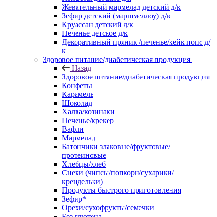
Жевательный мармелад детский д/к
Зефир детский (маршмеллоу) д/к
Круассан детский д/к
Печенье детское д/к
Декоративный пряник /печенье/кейк попс д/
к
Здоровое питание/диабетическая продукция
Назад
Здоровое питание/диабетическая продукция
Конфеты
Карамель
Шоколад
Халва/козинаки
Печенье/крекер
Вафли
Мармелад
Батончики злаковые/фруктовые/
протеиновые
Хлебцы/хлеб
Снеки (чипсы/попкорн/сухарики/
крендельки)
Продукты быстрого приготовления
Зефир*
Орехи/сухофрукты/семечки
Без глютена