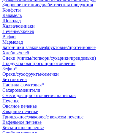
Здоровое питание/диабетическая продукция
Конфеты
Карамель
Шоколад
Халва/козинаки
Печенье/крекер
Вафли
Мармелад
Батончики злаковые/фруктовые/протеиновые
Хлебцы/хлеб
Снеки (чипсы/попкорн/сухарики/крендельки)
Продукты быстрого приготовления
Зефир*
Орехи/сухофрукты/семечки
Без глютена
Пастила фруктовая*
Сахарозаменители
Смеси для приготовления напитков
Печенье
Овсяное печенье
Заварное печенье
Грильяжное/злаковое/с кокосом печенье
Вафельное печенье
Бисквитное печенье
Сдобное печенье