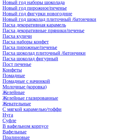
Новый год наборы шоколада
Новый год пирожное/печенье
Новый год фигурки новогодние
Новый год шоколад плиточный /батончики
Пасха декоративная карамель
Пасха декоративные пряники/печенье
Пасха куличи
Пасха наборы конфет
Пасха пирожные/печенье
Пасха шоколад плиточный /батончики
Пасха шоколад фигурный
Пост печенье
Конфеты
Помадные
Помадные с начинкой
Молочные (коровка)
Желейные
Желейные глазированные
Жевательные
С мягкой карамелью/тоффи
Нуга
Суфле
В вафельном корпусе
Вафельные
Пралиновые