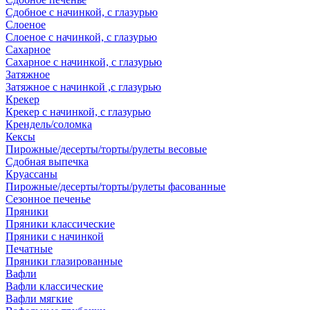
Сдобное с начинкой, с глазурью
Слоеное
Слоеное с начинкой, с глазурью
Сахарное
Сахарное с начинкой, с глазурью
Затяжное
Затяжное с начинкой ,с глазурью
Крекер
Крекер с начинкой, с глазурью
Крендель/соломка
Кексы
Пирожные/десерты/торты/рулеты весовые
Сдобная выпечка
Круассаны
Пирожные/десерты/торты/рулеты фасованные
Сезонное печенье
Пряники
Пряники классические
Пряники с начинкой
Печатные
Пряники глазированные
Вафли
Вафли классические
Вафли мягкие