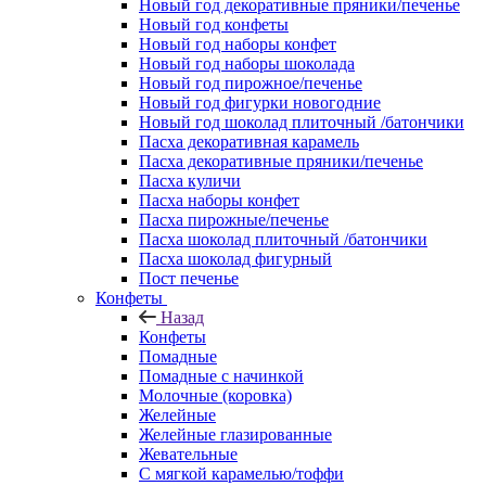
Новый год декоративные пряники/печенье
Новый год конфеты
Новый год наборы конфет
Новый год наборы шоколада
Новый год пирожное/печенье
Новый год фигурки новогодние
Новый год шоколад плиточный /батончики
Пасха декоративная карамель
Пасха декоративные пряники/печенье
Пасха куличи
Пасха наборы конфет
Пасха пирожные/печенье
Пасха шоколад плиточный /батончики
Пасха шоколад фигурный
Пост печенье
Конфеты
Назад
Конфеты
Помадные
Помадные с начинкой
Молочные (коровка)
Желейные
Желейные глазированные
Жевательные
С мягкой карамелью/тоффи