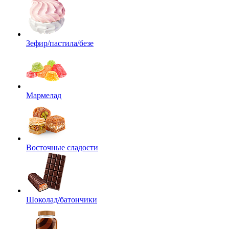
Зефир/пастила/безе
Мармелад
Восточные сладости
Шоколад/батончики