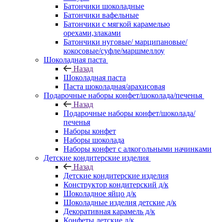
Батончики шоколадные
Батончики вафельные
Батончики с мягкой карамелью
орехами,злаками
Батончики нуговые/ марципановые/
кокосовые/суфле/маршмеллоу
Шоколадная паста
Назад
Шоколадная паста
Паста шоколадная/арахисовая
Подарочные наборы конфет/шоколада/печенья
Назад
Подарочные наборы конфет/шоколада/
печенья
Наборы конфет
Наборы шоколада
Наборы конфет с алкогольными начинками
Детские кондитерские изделия
Назад
Детские кондитерские изделия
Конструктор кондитерский д/к
Шоколадное яйцо д/к
Шоколадные изделия детские д/к
Декоративная карамель д/к
Конфеты детские д/к