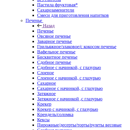
Пастила фруктовая*
Сахарозаменители
Смеси для приготовления напитков
Печенье
Назад
Печенье
Овсяное печенье
Заварное печенье
Грильяжное/злаковое/с кокосом печенье
Вафельное печенье
Бисквитное печенье
Сдобное печенье
Сдобное с начинкой, с глазурью
Слоеное
Слоеное с начинкой, с глазурью
Сахарное
Сахарное с начинкой, с глазурью
Затяжное
Затяжное с начинкой ,с глазурью
Крекер
Крекер с начинкой, с глазурью
Крендель/соломка
Кексы
Пирожные/десерты/торты/рулеты весовые