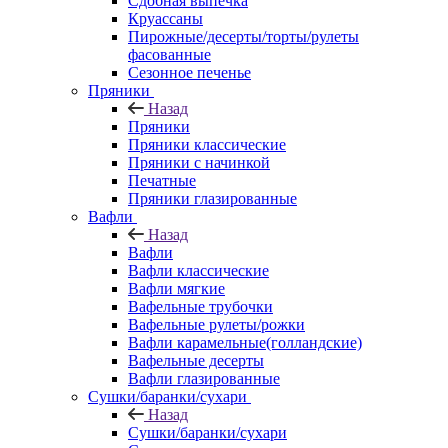
Сдобная выпечка
Круассаны
Пирожные/десерты/торты/рулеты
фасованные
Сезонное печенье
Пряники
Назад
Пряники
Пряники классические
Пряники с начинкой
Печатные
Пряники глазированные
Вафли
Назад
Вафли
Вафли классические
Вафли мягкие
Вафельные трубочки
Вафельные рулеты/рожки
Вафли карамельные(голландские)
Вафельные десерты
Вафли глазированные
Сушки/баранки/сухари
Назад
Сушки/баранки/сухари