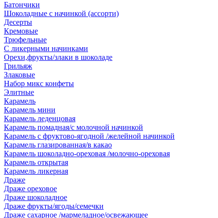
Батончики
Шоколадные с начинкой (ассорти)
Десерты
Кремовые
Трюфельные
С ликерными начинками
Орехи,фрукты/злаки в шоколаде
Грильяж
Злаковые
Набор микс конфеты
Элитные
Карамель
Карамель мини
Карамель леденцовая
Карамель помадная/с молочной начинкой
Карамель с фруктово-ягодной /желейной начинкой
Карамель глазированная/в какао
Карамель шоколадно-ореховая /молочно-ореховая
Карамель открытая
Карамель ликерная
Драже
Драже ореховое
Драже шоколадное
Драже фрукты/ягоды/семечки
Драже сахарное /мармеладное/освежающее