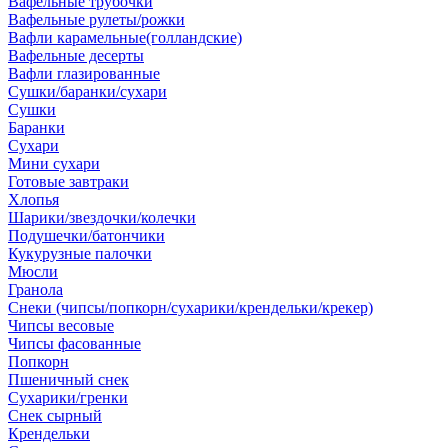
Вафельные трубочки
Вафельные рулеты/рожки
Вафли карамельные(голландские)
Вафельные десерты
Вафли глазированные
Сушки/баранки/сухари
Сушки
Баранки
Сухари
Мини сухари
Готовые завтраки
Хлопья
Шарики/звездочки/колечки
Подушечки/батончики
Кукурузные палочки
Мюсли
Гранола
Снеки (чипсы/попкорн/сухарики/крендельки/крекер)
Чипсы весовые
Чипсы фасованные
Попкорн
Пшеничный снек
Сухарики/гренки
Снек сырный
Крендельки