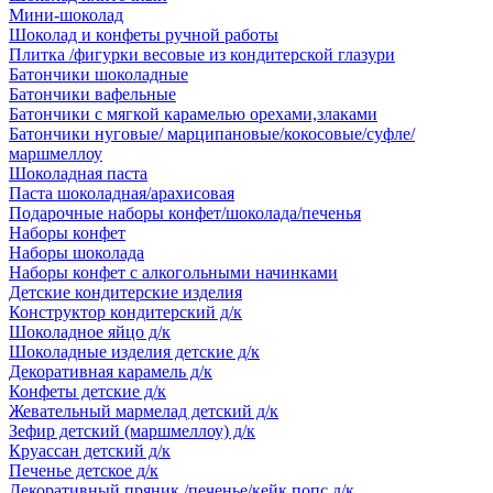
Мини-шоколад
Шоколад и конфеты ручной работы
Плитка /фигурки весовые из кондитерской глазури
Батончики шоколадные
Батончики вафельные
Батончики с мягкой карамелью орехами,злаками
Батончики нуговые/ марципановые/кокосовые/суфле/
маршмеллоу
Шоколадная паста
Паста шоколадная/арахисовая
Подарочные наборы конфет/шоколада/печенья
Наборы конфет
Наборы шоколада
Наборы конфет с алкогольными начинками
Детские кондитерские изделия
Конструктор кондитерский д/к
Шоколадное яйцо д/к
Шоколадные изделия детские д/к
Декоративная карамель д/к
Конфеты детские д/к
Жевательный мармелад детский д/к
Зефир детский (маршмеллоу) д/к
Круассан детский д/к
Печенье детское д/к
Декоративный пряник /печенье/кейк попс д/к