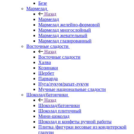
Безе
Мармелад
Назад
Мармелад
Мармелад желейно-формовой
Мармелад многослойный
Мармелад жевательный
Мармелад глазированный
Восточные сладости
Назад
Восточные сладости
Халва
Козинаки
Щербет
Парварда
Нуга/лукум/рахат-лукум
Мучные национальные сладости
Шоколад/батончики
Назад
Шоколад/батончики
Шоколад плиточный
Мини-шоколад
Шоколад и конфеты ручной работы
Плитка /фигурки весовые из кондитерской
глазури