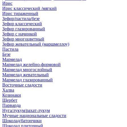
Ирис
Ирис классический /мягкий
Ирис тираженный
Зефир/пастила/безе
Зефир классический
Зефир глазированный
Зефир с начинкой
Зефир многоцветный
Зефир жевательный (маршмеллоу)
Пастила
Безе
Мармелад
Мармелад желейно-формовой
Мармелад многослойный
Мармелад жевательный
Мармелад глазированный
Восточные сладости
Халва
Козинаки
Щербет
Парварда
Нуга/лукум/рахат-лукум
Мучные национальные сладости
Шоколад/батончики
Шоколад плиточный