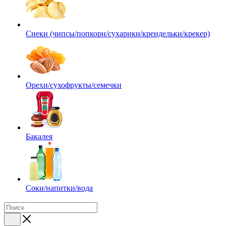
Снеки (чипсы/попкорн/сухарики/крендельки/крекер)
Орехи/сухофрукты/семечки
Бакалея
Соки/напитки/вода