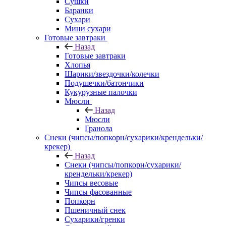
Сушки
Баранки
Сухари
Мини сухари
Готовые завтраки
Назад
Готовые завтраки
Хлопья
Шарики/звездочки/колечки
Подушечки/батончики
Кукурузные палочки
Мюсли
Назад
Мюсли
Гранола
Снеки (чипсы/попкорн/сухарики/крендельки/
крекер)
Назад
Снеки (чипсы/попкорн/сухарики/
крендельки/крекер)
Чипсы весовые
Чипсы фасованные
Попкорн
Пшеничный снек
Сухарики/гренки