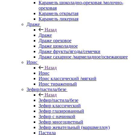
Карамель шоколадно-ореховая /молочно-
ореховая
Карамель открытая
Карамель ликерная
Драже
Назад
Драже
Драже ореховое
Драже шоколадное
Драже фрукты/ягоды/семечки
Драже сахарное /мармеладное/освежающее
Ирис
Назад
Ирис
Ирис классический /мягкий
Ирис тираженный
Зефир/пастила/безе
Назад
Зефир/пастила/безе
Зефир классический
Зефир глазированный
Зефир с начинкой
Зефир многоцветный
Зефир жевательный (маршмеллоу)
Пастила