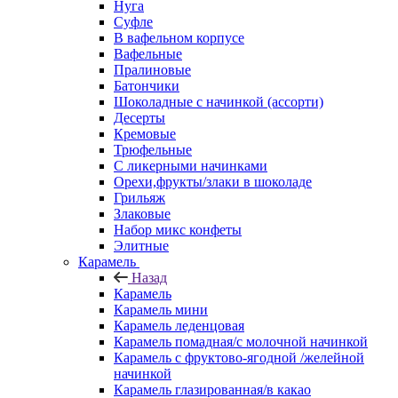
Нуга
Суфле
В вафельном корпусе
Вафельные
Пралиновые
Батончики
Шоколадные с начинкой (ассорти)
Десерты
Кремовые
Трюфельные
С ликерными начинками
Орехи,фрукты/злаки в шоколаде
Грильяж
Злаковые
Набор микс конфеты
Элитные
Карамель
Назад
Карамель
Карамель мини
Карамель леденцовая
Карамель помадная/с молочной начинкой
Карамель с фруктово-ягодной /желейной
начинкой
Карамель глазированная/в какао