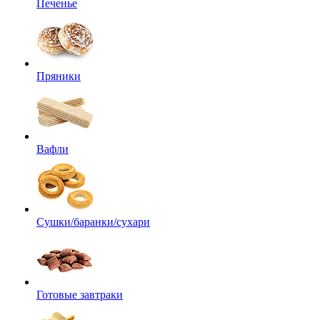
Печенье
Пряники
Вафли
Сушки/баранки/сухари
Готовые завтраки