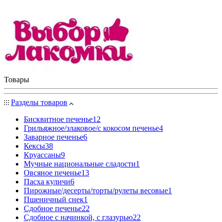
Товары
Разделы товаров
Бисквитное печенье
12
Грильяжное/злаковое/с кокосом печенье
4
Заварное печенье
6
Кексы
38
Круассаны
9
Мучные национальные сладости
1
Овсяное печенье
13
Пасха куличи
6
Пирожные/десерты/торты/рулеты весовые
1
Пшеничный снек
1
Сдобное печенье
22
Сдобное с начинкой, с глазурью
22