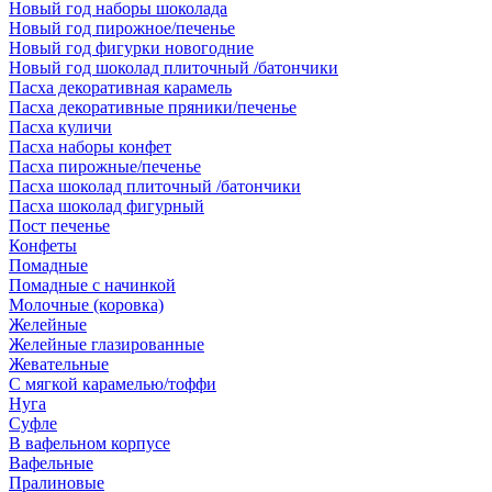
Новый год наборы шоколада
Новый год пирожное/печенье
Новый год фигурки новогодние
Новый год шоколад плиточный /батончики
Пасха декоративная карамель
Пасха декоративные пряники/печенье
Пасха куличи
Пасха наборы конфет
Пасха пирожные/печенье
Пасха шоколад плиточный /батончики
Пасха шоколад фигурный
Пост печенье
Конфеты
Помадные
Помадные с начинкой
Молочные (коровка)
Желейные
Желейные глазированные
Жевательные
С мягкой карамелью/тоффи
Нуга
Суфле
В вафельном корпусе
Вафельные
Пралиновые