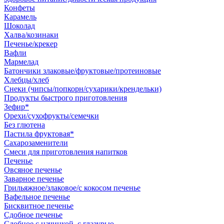
Конфеты
Карамель
Шоколад
Халва/козинаки
Печенье/крекер
Вафли
Мармелад
Батончики злаковые/фруктовые/протеиновые
Хлебцы/хлеб
Снеки (чипсы/попкорн/сухарики/крендельки)
Продукты быстрого приготовления
Зефир*
Орехи/сухофрукты/семечки
Без глютена
Пастила фруктовая*
Сахарозаменители
Смеси для приготовления напитков
Печенье
Овсяное печенье
Заварное печенье
Грильяжное/злаковое/с кокосом печенье
Вафельное печенье
Бисквитное печенье
Сдобное печенье
Сдобное с начинкой, с глазурью