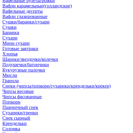
Вафельные рулеты/рожки
Вафли карамельные(голландские)
Вафельные десерты
Вафли глазированные
Сушки/баранки/сухари
Сушки
Баранки
Сухари
Мини сухари
Готовые завтраки
Хлопья
Шарики/звездочки/колечки
Подушечки/батончики
Кукурузные палочки
Мюсли
Гранола
Снеки (чипсы/попкорн/сухарики/крендельки/крекер)
Чипсы весовые
Чипсы фасованные
Попкорн
Пшеничный снек
Сухарики/гренки
Снек сырный
Крендельки
Соломка