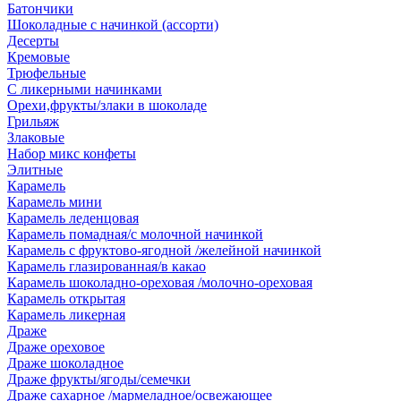
Батончики
Шоколадные с начинкой (ассорти)
Десерты
Кремовые
Трюфельные
С ликерными начинками
Орехи,фрукты/злаки в шоколаде
Грильяж
Злаковые
Набор микс конфеты
Элитные
Карамель
Карамель мини
Карамель леденцовая
Карамель помадная/с молочной начинкой
Карамель с фруктово-ягодной /желейной начинкой
Карамель глазированная/в какао
Карамель шоколадно-ореховая /молочно-ореховая
Карамель открытая
Карамель ликерная
Драже
Драже ореховое
Драже шоколадное
Драже фрукты/ягоды/семечки
Драже сахарное /мармеладное/освежающее