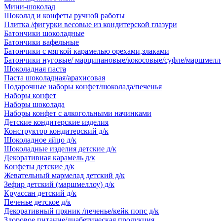
Мини-шоколад
Шоколад и конфеты ручной работы
Плитка /фигурки весовые из кондитерской глазури
Батончики шоколадные
Батончики вафельные
Батончики с мягкой карамелью орехами,злаками
Батончики нуговые/ марципановые/кокосовые/суфле/маршмелл
Шоколадная паста
Паста шоколадная/арахисовая
Подарочные наборы конфет/шоколада/печенья
Наборы конфет
Наборы шоколада
Наборы конфет с алкогольными начинками
Детские кондитерские изделия
Конструктор кондитерский д/к
Шоколадное яйцо д/к
Шоколадные изделия детские д/к
Декоративная карамель д/к
Конфеты детские д/к
Жевательный мармелад детский д/к
Зефир детский (маршмеллоу) д/к
Круассан детский д/к
Печенье детское д/к
Декоративный пряник /печенье/кейк попс д/к
Здоровое питание/диабетическая продукция