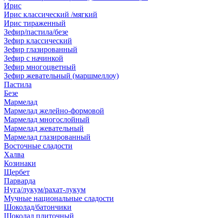
Ирис
Ирис классический /мягкий
Ирис тираженный
Зефир/пастила/безе
Зефир классический
Зефир глазированный
Зефир с начинкой
Зефир многоцветный
Зефир жевательный (маршмеллоу)
Пастила
Безе
Мармелад
Мармелад желейно-формовой
Мармелад многослойный
Мармелад жевательный
Мармелад глазированный
Восточные сладости
Халва
Козинаки
Щербет
Парварда
Нуга/лукум/рахат-лукум
Мучные национальные сладости
Шоколад/батончики
Шоколад плиточный