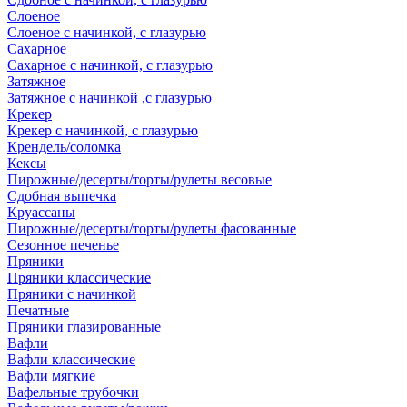
Слоеное
Слоеное с начинкой, с глазурью
Сахарное
Сахарное с начинкой, с глазурью
Затяжное
Затяжное с начинкой ,с глазурью
Крекер
Крекер с начинкой, с глазурью
Крендель/соломка
Кексы
Пирожные/десерты/торты/рулеты весовые
Сдобная выпечка
Круассаны
Пирожные/десерты/торты/рулеты фасованные
Сезонное печенье
Пряники
Пряники классические
Пряники с начинкой
Печатные
Пряники глазированные
Вафли
Вафли классические
Вафли мягкие
Вафельные трубочки