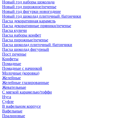
Новый год наборы шоколада
Новый год пирожное/печенье
Новый год фигурки новогодние
Новый год шоколад плиточный /батончики
Пасха декоративная карамель
Пасха декоративные пряники/печенье
Пасха куличи
Пасха наборы конфет
Пасха пирожные/печенье
Пасха шоколад плиточный /батончики
Пасха шоколад фигурный
Пост печенье
Конфеты
Помадные
Помадные с начинкой
Молочные (коровка)
Желейные
Желейные глазированные
Жевательные
С мягкой карамелью/тоффи
Нуга
Суфле
В вафельном корпусе
Вафельные
Пралиновые