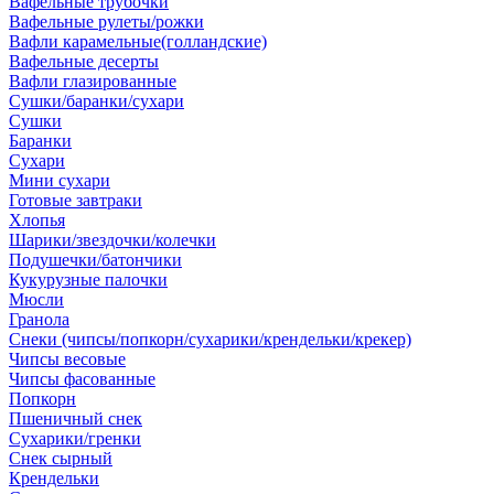
Вафельные трубочки
Вафельные рулеты/рожки
Вафли карамельные(голландские)
Вафельные десерты
Вафли глазированные
Сушки/баранки/сухари
Сушки
Баранки
Сухари
Мини сухари
Готовые завтраки
Хлопья
Шарики/звездочки/колечки
Подушечки/батончики
Кукурузные палочки
Мюсли
Гранола
Снеки (чипсы/попкорн/сухарики/крендельки/крекер)
Чипсы весовые
Чипсы фасованные
Попкорн
Пшеничный снек
Сухарики/гренки
Снек сырный
Крендельки