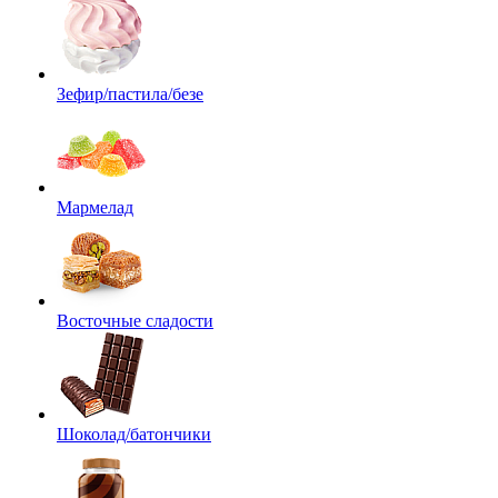
Зефир/пастила/безе
Мармелад
Восточные сладости
Шоколад/батончики