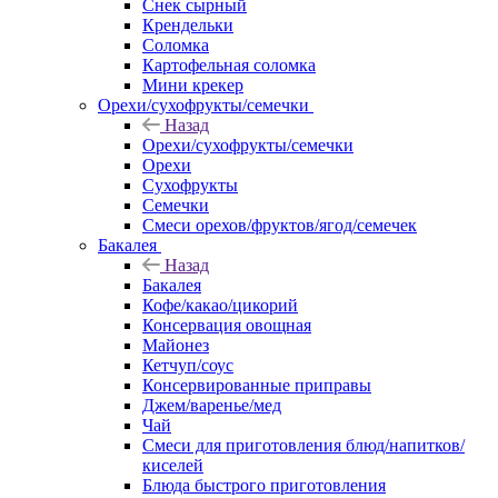
Снек сырный
Крендельки
Соломка
Картофельная соломка
Мини крекер
Орехи/сухофрукты/семечки
Назад
Орехи/сухофрукты/семечки
Орехи
Сухофрукты
Семечки
Смеси орехов/фруктов/ягод/семечек
Бакалея
Назад
Бакалея
Кофе/какао/цикорий
Консервация овощная
Майонез
Кетчуп/соус
Консервированные приправы
Джем/варенье/мед
Чай
Смеси для приготовления блюд/напитков/
киселей
Блюда быстрого приготовления