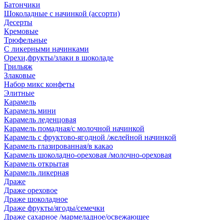
Батончики
Шоколадные с начинкой (ассорти)
Десерты
Кремовые
Трюфельные
С ликерными начинками
Орехи,фрукты/злаки в шоколаде
Грильяж
Злаковые
Набор микс конфеты
Элитные
Карамель
Карамель мини
Карамель леденцовая
Карамель помадная/с молочной начинкой
Карамель с фруктово-ягодной /желейной начинкой
Карамель глазированная/в какао
Карамель шоколадно-ореховая /молочно-ореховая
Карамель открытая
Карамель ликерная
Драже
Драже ореховое
Драже шоколадное
Драже фрукты/ягоды/семечки
Драже сахарное /мармеладное/освежающее