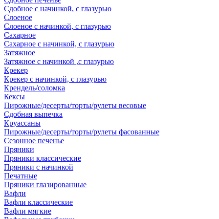
Сдобное с начинкой, с глазурью
Слоеное
Слоеное с начинкой, с глазурью
Сахарное
Сахарное с начинкой, с глазурью
Затяжное
Затяжное с начинкой ,с глазурью
Крекер
Крекер с начинкой, с глазурью
Крендель/соломка
Кексы
Пирожные/десерты/торты/рулеты весовые
Сдобная выпечка
Круассаны
Пирожные/десерты/торты/рулеты фасованные
Сезонное печенье
Пряники
Пряники классические
Пряники с начинкой
Печатные
Пряники глазированные
Вафли
Вафли классические
Вафли мягкие