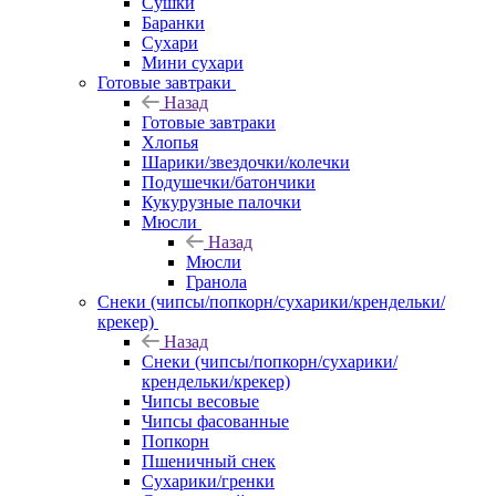
Сушки
Баранки
Сухари
Мини сухари
Готовые завтраки
Назад
Готовые завтраки
Хлопья
Шарики/звездочки/колечки
Подушечки/батончики
Кукурузные палочки
Мюсли
Назад
Мюсли
Гранола
Снеки (чипсы/попкорн/сухарики/крендельки/
крекер)
Назад
Снеки (чипсы/попкорн/сухарики/
крендельки/крекер)
Чипсы весовые
Чипсы фасованные
Попкорн
Пшеничный снек
Сухарики/гренки