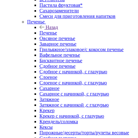
Пастила фруктовая*
Сахарозаменители
Смеси для приготовления напитков
Печенье
Назад
Печенье
Овсяное печенье
Заварное печенье
Грильяжное/злаковое/с кокосом печенье
Вафельное печенье
Бисквитное печенье
Сдобное печенье
Сдобное с начинкой, с глазурью
Слоеное
Слоеное с начинкой, с глазурью
Сахарное
Сахарное с начинкой, с глазурью
Затяжное
Затяжное с начинкой ,с глазурью
Крекер
Крекер с начинкой, с глазурью
Крендель/соломка
Кексы
Пирожные/десерты/торты/рулеты весовые