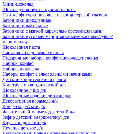
Мини-шоколад
Шоколад и конфеты ручной работы
Плитка /фигурки весовые из кондитерской глазури
Батончики шоколадные
Батончики вафельные
Батончики с мягкой карамелью орехами,злаками
Батончики нуговые/ марципановые/кокосовые/суфле/
маршмеллоу
Шоколадная паста
Паста шоколадная/арахисовая
Подарочные наборы конфет/шоколада/печенья
Наборы конфет
Наборы шоколада
Наборы конфет с алкогольными начинками
Детские кондитерские изделия
Конструктор кондитерский д/к
Шоколадное яйцо д/к
Шоколадные изделия детские д/к
Декоративная карамель д/к
Конфеты детские д/к
Жевательный мармелад детский д/к
Зефир детский (маршмеллоу) д/к
Круассан детский д/к
Печенье детское д/к
Декоративный пряник /печенье/кейк попс д/к