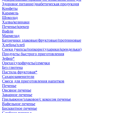
Здоровое питание/диабетическая продукция
Конфеты
Карамель
Шоколад
Халва/козинаки
Печенье/крекер
Вафли
Мармелад
Батончики злаковые/фруктовые/протеиновые
Хлебцы/хлеб
Снеки (чипсы/попкорн/сухарики/крендельки)
Продукты быстрого приготовления
Зефир*
Орехи/сухофрукты/семечки
Без глютена
Пастила фруктовая*
Сахарозаменители
Смеси для приготовления напитков
Печенье
Овсяное печенье
Заварное печенье
Грильяжное/злаковое/с кокосом печенье
Вафельное печенье
Бисквитное печенье
Сдобное печенье