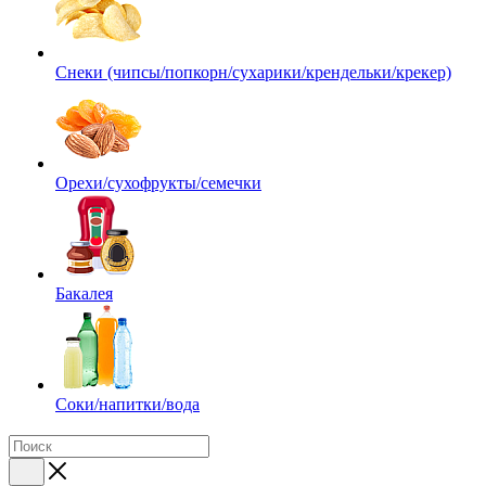
Снеки (чипсы/попкорн/сухарики/крендельки/крекер)
Орехи/сухофрукты/семечки
Бакалея
Соки/напитки/вода