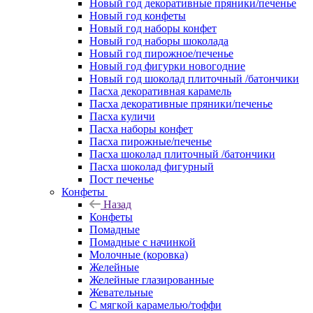
Новый год декоративные пряники/печенье
Новый год конфеты
Новый год наборы конфет
Новый год наборы шоколада
Новый год пирожное/печенье
Новый год фигурки новогодние
Новый год шоколад плиточный /батончики
Пасха декоративная карамель
Пасха декоративные пряники/печенье
Пасха куличи
Пасха наборы конфет
Пасха пирожные/печенье
Пасха шоколад плиточный /батончики
Пасха шоколад фигурный
Пост печенье
Конфеты
Назад
Конфеты
Помадные
Помадные с начинкой
Молочные (коровка)
Желейные
Желейные глазированные
Жевательные
С мягкой карамелью/тоффи