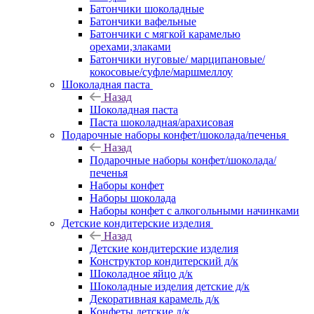
Батончики шоколадные
Батончики вафельные
Батончики с мягкой карамелью
орехами,злаками
Батончики нуговые/ марципановые/
кокосовые/суфле/маршмеллоу
Шоколадная паста
Назад
Шоколадная паста
Паста шоколадная/арахисовая
Подарочные наборы конфет/шоколада/печенья
Назад
Подарочные наборы конфет/шоколада/
печенья
Наборы конфет
Наборы шоколада
Наборы конфет с алкогольными начинками
Детские кондитерские изделия
Назад
Детские кондитерские изделия
Конструктор кондитерский д/к
Шоколадное яйцо д/к
Шоколадные изделия детские д/к
Декоративная карамель д/к
Конфеты детские д/к