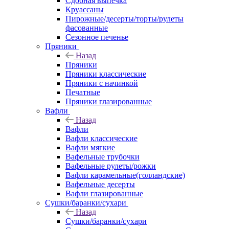
Сдобная выпечка
Круассаны
Пирожные/десерты/торты/рулеты
фасованные
Сезонное печенье
Пряники
Назад
Пряники
Пряники классические
Пряники с начинкой
Печатные
Пряники глазированные
Вафли
Назад
Вафли
Вафли классические
Вафли мягкие
Вафельные трубочки
Вафельные рулеты/рожки
Вафли карамельные(голландские)
Вафельные десерты
Вафли глазированные
Сушки/баранки/сухари
Назад
Сушки/баранки/сухари