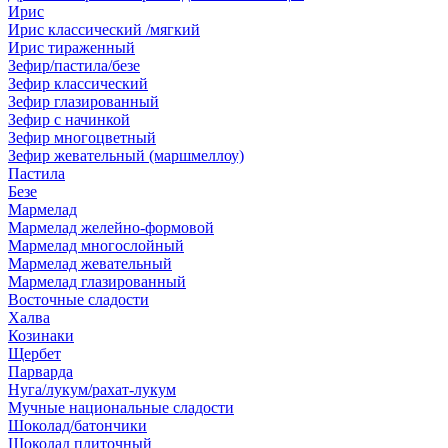
Ирис
Ирис классический /мягкий
Ирис тираженный
Зефир/пастила/безе
Зефир классический
Зефир глазированный
Зефир с начинкой
Зефир многоцветный
Зефир жевательный (маршмеллоу)
Пастила
Безе
Мармелад
Мармелад желейно-формовой
Мармелад многослойный
Мармелад жевательный
Мармелад глазированный
Восточные сладости
Халва
Козинаки
Щербет
Парварда
Нуга/лукум/рахат-лукум
Мучные национальные сладости
Шоколад/батончики
Шоколад плиточный