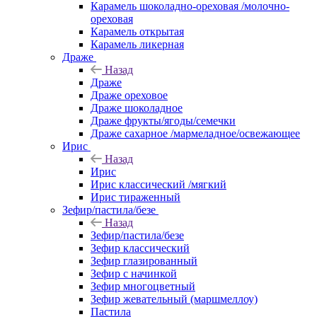
Карамель шоколадно-ореховая /молочно-
ореховая
Карамель открытая
Карамель ликерная
Драже
Назад
Драже
Драже ореховое
Драже шоколадное
Драже фрукты/ягоды/семечки
Драже сахарное /мармеладное/освежающее
Ирис
Назад
Ирис
Ирис классический /мягкий
Ирис тираженный
Зефир/пастила/безе
Назад
Зефир/пастила/безе
Зефир классический
Зефир глазированный
Зефир с начинкой
Зефир многоцветный
Зефир жевательный (маршмеллоу)
Пастила