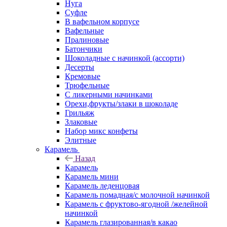
Нуга
Суфле
В вафельном корпусе
Вафельные
Пралиновые
Батончики
Шоколадные с начинкой (ассорти)
Десерты
Кремовые
Трюфельные
С ликерными начинками
Орехи,фрукты/злаки в шоколаде
Грильяж
Злаковые
Набор микс конфеты
Элитные
Карамель
Назад
Карамель
Карамель мини
Карамель леденцовая
Карамель помадная/с молочной начинкой
Карамель с фруктово-ягодной /желейной
начинкой
Карамель глазированная/в какао