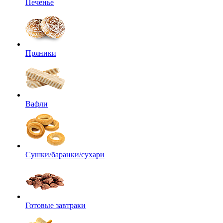
Печенье
Пряники
Вафли
Сушки/баранки/сухари
Готовые завтраки