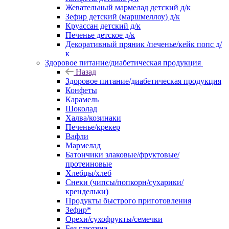
Жевательный мармелад детский д/к
Зефир детский (маршмеллоу) д/к
Круассан детский д/к
Печенье детское д/к
Декоративный пряник /печенье/кейк попс д/
к
Здоровое питание/диабетическая продукция
Назад
Здоровое питание/диабетическая продукция
Конфеты
Карамель
Шоколад
Халва/козинаки
Печенье/крекер
Вафли
Мармелад
Батончики злаковые/фруктовые/
протеиновые
Хлебцы/хлеб
Снеки (чипсы/попкорн/сухарики/
крендельки)
Продукты быстрого приготовления
Зефир*
Орехи/сухофрукты/семечки
Без глютена