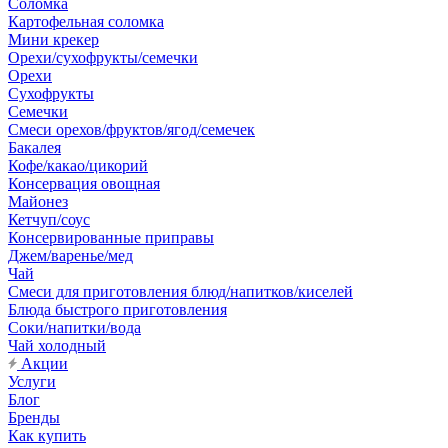
Соломка
Картофельная соломка
Мини крекер
Орехи/сухофрукты/семечки
Орехи
Сухофрукты
Семечки
Смеси орехов/фруктов/ягод/семечек
Бакалея
Кофе/какао/цикорий
Консервация овощная
Майонез
Кетчуп/соус
Консервированные приправы
Джем/варенье/мед
Чай
Смеси для приготовления блюд/напитков/киселей
Блюда быстрого приготовления
Соки/напитки/вода
Чай холодный
Акции
Услуги
Блог
Бренды
Как купить