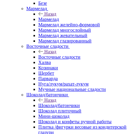
Безе
Мармелад
Назад
Мармелад
Мармелад желейно-формовой
Мармелад многослойный
Мармелад жевательный
Мармелад глазированный
Восточные сладости
Назад
Восточные сладости
Халва
Козинаки
Щербет
Парварда
Нуга/лукум/рахат-лукум
Мучные национальные сладости
Шоколад/батончики
Назад
Шоколад/батончики
Шоколад плиточный
Мини-шоколад
Шоколад и конфеты ручной работы
Плитка /фигурки весовые из кондитерской
глазури