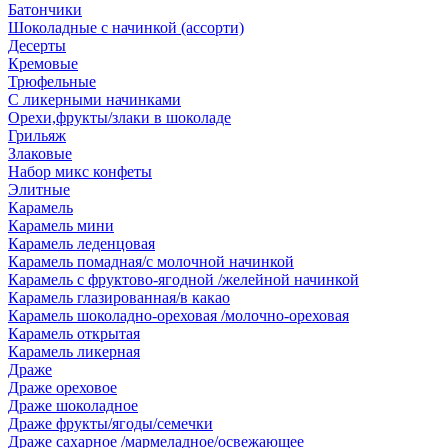
Батончики
Шоколадные с начинкой (ассорти)
Десерты
Кремовые
Трюфельные
С ликерными начинками
Орехи,фрукты/злаки в шоколаде
Грильяж
Злаковые
Набор микс конфеты
Элитные
Карамель
Карамель мини
Карамель леденцовая
Карамель помадная/с молочной начинкой
Карамель с фруктово-ягодной /желейной начинкой
Карамель глазированная/в какао
Карамель шоколадно-ореховая /молочно-ореховая
Карамель открытая
Карамель ликерная
Драже
Драже ореховое
Драже шоколадное
Драже фрукты/ягоды/семечки
Драже сахарное /мармеладное/освежающее