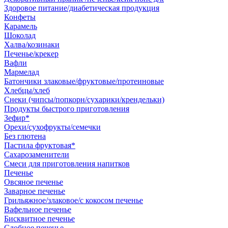
Здоровое питание/диабетическая продукция
Конфеты
Карамель
Шоколад
Халва/козинаки
Печенье/крекер
Вафли
Мармелад
Батончики злаковые/фруктовые/протеиновые
Хлебцы/хлеб
Снеки (чипсы/попкорн/сухарики/крендельки)
Продукты быстрого приготовления
Зефир*
Орехи/сухофрукты/семечки
Без глютена
Пастила фруктовая*
Сахарозаменители
Смеси для приготовления напитков
Печенье
Овсяное печенье
Заварное печенье
Грильяжное/злаковое/с кокосом печенье
Вафельное печенье
Бисквитное печенье
Сдобное печенье