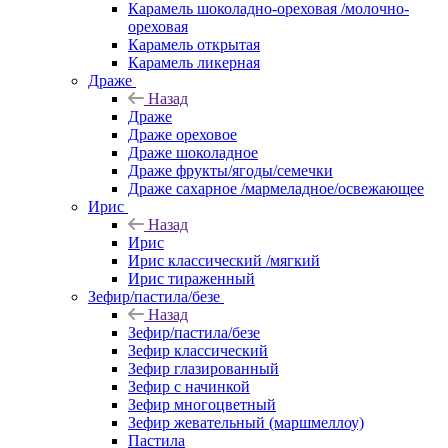
Карамель шоколадно-ореховая /молочно-
ореховая
Карамель открытая
Карамель ликерная
Драже
Назад
Драже
Драже ореховое
Драже шоколадное
Драже фрукты/ягоды/семечки
Драже сахарное /мармеладное/освежающее
Ирис
Назад
Ирис
Ирис классический /мягкий
Ирис тираженный
Зефир/пастила/безе
Назад
Зефир/пастила/безе
Зефир классический
Зефир глазированный
Зефир с начинкой
Зефир многоцветный
Зефир жевательный (маршмеллоу)
Пастила