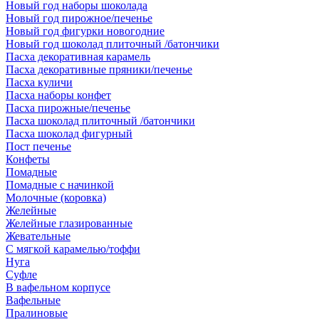
Новый год наборы шоколада
Новый год пирожное/печенье
Новый год фигурки новогодние
Новый год шоколад плиточный /батончики
Пасха декоративная карамель
Пасха декоративные пряники/печенье
Пасха куличи
Пасха наборы конфет
Пасха пирожные/печенье
Пасха шоколад плиточный /батончики
Пасха шоколад фигурный
Пост печенье
Конфеты
Помадные
Помадные с начинкой
Молочные (коровка)
Желейные
Желейные глазированные
Жевательные
С мягкой карамелью/тоффи
Нуга
Суфле
В вафельном корпусе
Вафельные
Пралиновые