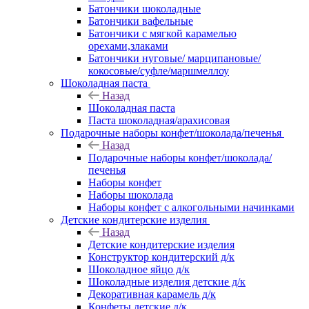
Батончики шоколадные
Батончики вафельные
Батончики с мягкой карамелью
орехами,злаками
Батончики нуговые/ марципановые/
кокосовые/суфле/маршмеллоу
Шоколадная паста
Назад
Шоколадная паста
Паста шоколадная/арахисовая
Подарочные наборы конфет/шоколада/печенья
Назад
Подарочные наборы конфет/шоколада/
печенья
Наборы конфет
Наборы шоколада
Наборы конфет с алкогольными начинками
Детские кондитерские изделия
Назад
Детские кондитерские изделия
Конструктор кондитерский д/к
Шоколадное яйцо д/к
Шоколадные изделия детские д/к
Декоративная карамель д/к
Конфеты детские д/к