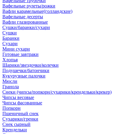
Вафельные трубочки
Вафельные рулеты/рожки
Вафли карамельные(голландские)
Вафельные десерты
Вафли глазированные
Сушки/баранки/сухари
Сушки
Баранки
Сухари
Мини сухари
Готовые завтраки
Хлопья
Шарики/звездочки/колечки
Подушечки/батончики
Кукурузные палочки
Мюсли
Гранола
Снеки (чипсы/попкорн/сухарики/крендельки/крекер)
Чипсы весовые
Чипсы фасованные
Попкорн
Пшеничный снек
Сухарики/гренки
Снек сырный
Крендельки