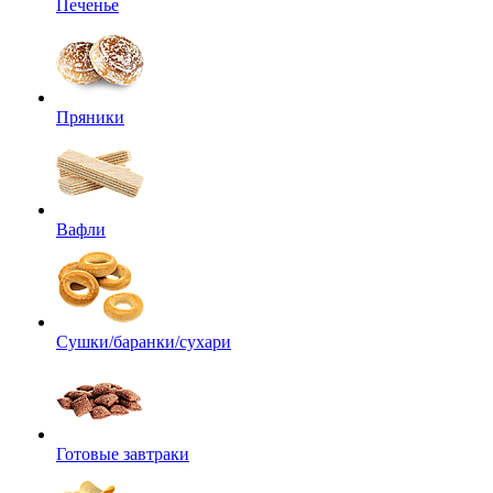
Печенье
Пряники
Вафли
Сушки/баранки/сухари
Готовые завтраки