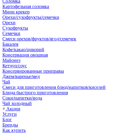
Соломка
Картофельная соломка
Мини крекер
Орехи/сухофрукты/семечки
Орехи
Сухофрукты
Семечки
Смеси орехов/фруктов/ягод/семечек
Бакалея
Кофе/какао/цикорий
Консервация овощная
Майонез
Кетчуп/соус
Консервированные приправы
Джем/варенье/мед
Чай
Смеси для приготовления блюд/напитков/киселей
Блюда быстрого приготовления
Соки/напитки/вода
Чай холодный
Акции
Услуги
Блог
Бренды
Как купить