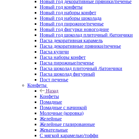
Новый год декоративные пряники/печенье
Новый год конфеты
Новый год наборы конфет
Новый год наборы шоколада
Новый год пирожное/печенье
Новый год фигурки новогодние
Новый год шоколад плиточный /батончики
Пасха декоративная карамель
Пасха декоративные пряники/печенье
Пасха куличи
Пасха наборы конфет
Пасха пирожные/печенье
Пасха шоколад плиточный /батончики
Пасха шоколад фигурный
Пост печенье
Конфеты
Назад
Конфеты
Помадные
Помадные с начинкой
Молочные (коровка)
Желейные
Желейные глазированные
Жевательные
С мягкой карамелью/тоффи