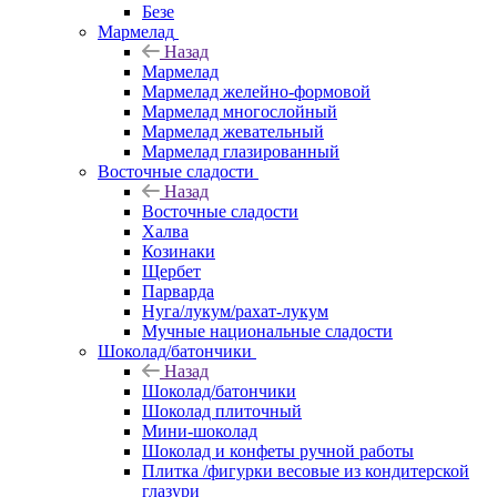
Безе
Мармелад
Назад
Мармелад
Мармелад желейно-формовой
Мармелад многослойный
Мармелад жевательный
Мармелад глазированный
Восточные сладости
Назад
Восточные сладости
Халва
Козинаки
Щербет
Парварда
Нуга/лукум/рахат-лукум
Мучные национальные сладости
Шоколад/батончики
Назад
Шоколад/батончики
Шоколад плиточный
Мини-шоколад
Шоколад и конфеты ручной работы
Плитка /фигурки весовые из кондитерской
глазури