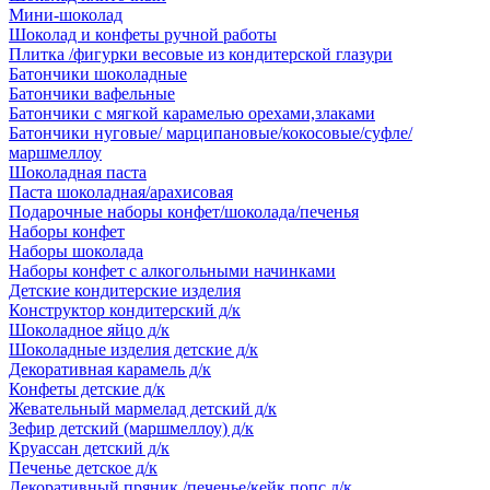
Мини-шоколад
Шоколад и конфеты ручной работы
Плитка /фигурки весовые из кондитерской глазури
Батончики шоколадные
Батончики вафельные
Батончики с мягкой карамелью орехами,злаками
Батончики нуговые/ марципановые/кокосовые/суфле/
маршмеллоу
Шоколадная паста
Паста шоколадная/арахисовая
Подарочные наборы конфет/шоколада/печенья
Наборы конфет
Наборы шоколада
Наборы конфет с алкогольными начинками
Детские кондитерские изделия
Конструктор кондитерский д/к
Шоколадное яйцо д/к
Шоколадные изделия детские д/к
Декоративная карамель д/к
Конфеты детские д/к
Жевательный мармелад детский д/к
Зефир детский (маршмеллоу) д/к
Круассан детский д/к
Печенье детское д/к
Декоративный пряник /печенье/кейк попс д/к