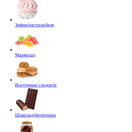
Зефир/пастила/безе
Мармелад
Восточные сладости
Шоколад/батончики