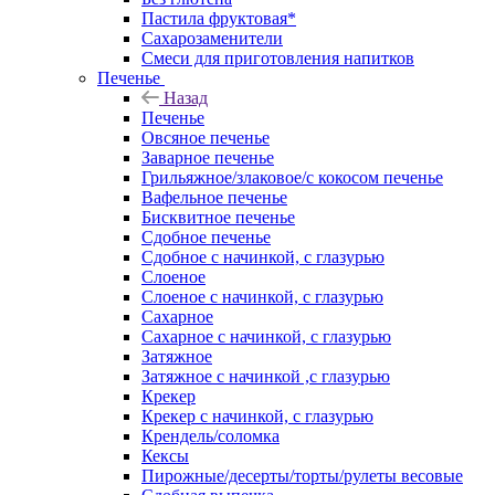
Пастила фруктовая*
Сахарозаменители
Смеси для приготовления напитков
Печенье
Назад
Печенье
Овсяное печенье
Заварное печенье
Грильяжное/злаковое/с кокосом печенье
Вафельное печенье
Бисквитное печенье
Сдобное печенье
Сдобное с начинкой, с глазурью
Слоеное
Слоеное с начинкой, с глазурью
Сахарное
Сахарное с начинкой, с глазурью
Затяжное
Затяжное с начинкой ,с глазурью
Крекер
Крекер с начинкой, с глазурью
Крендель/соломка
Кексы
Пирожные/десерты/торты/рулеты весовые