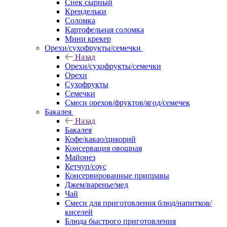
Снек сырный
Крендельки
Соломка
Картофельная соломка
Мини крекер
Орехи/сухофрукты/семечки
Назад
Орехи/сухофрукты/семечки
Орехи
Сухофрукты
Семечки
Смеси орехов/фруктов/ягод/семечек
Бакалея
Назад
Бакалея
Кофе/какао/цикорий
Консервация овощная
Майонез
Кетчуп/соус
Консервированные приправы
Джем/варенье/мед
Чай
Смеси для приготовления блюд/напитков/
киселей
Блюда быстрого приготовления