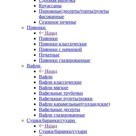
Сдобная выпечка
Круассаны
Пирожные/десерты/торты/рулеты
фасованные
Сезонное печенье
Пряники
Назад
Пряники
Пряники классические
Пряники с начинкой
Печатные
Пряники глазированные
Вафли
Назад
Вафли
Вафли классические
Вафли мягкие
Вафельные трубочки
Вафельные рулеты/рожки
Вафли карамельные(голландские)
Вафельные десерты
Вафли глазированные
Сушки/баранки/сухари
Назад
Сушки/баранки/сухари