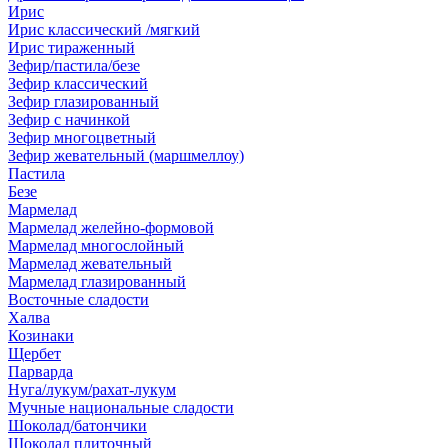
Ирис
Ирис классический /мягкий
Ирис тираженный
Зефир/пастила/безе
Зефир классический
Зефир глазированный
Зефир с начинкой
Зефир многоцветный
Зефир жевательный (маршмеллоу)
Пастила
Безе
Мармелад
Мармелад желейно-формовой
Мармелад многослойный
Мармелад жевательный
Мармелад глазированный
Восточные сладости
Халва
Козинаки
Щербет
Парварда
Нуга/лукум/рахат-лукум
Мучные национальные сладости
Шоколад/батончики
Шоколад плиточный