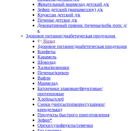
Жевательный мармелад детский д/к
Зефир детский (маршмеллоу) д/к
Круассан детский д/к
Печенье детское д/к
Декоративный пряник /печенье/кейк попс д/
к
Здоровое питание/диабетическая продукция
Назад
Здоровое питание/диабетическая продукция
Конфеты
Карамель
Шоколад
Халва/козинаки
Печенье/крекер
Вафли
Мармелад
Батончики злаковые/фруктовые/
протеиновые
Хлебцы/хлеб
Снеки (чипсы/попкорн/сухарики/
крендельки)
Продукты быстрого приготовления
Зефир*
Орехи/сухофрукты/семечки
Без глютена