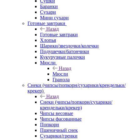
Сушки
Баранки
Сухари
Мини сухари
Готовые завтраки
Назад
Готовые завтраки
Хлопья
Шарики/звездочки/колечки
Подушечки/батончики
Кукурузные палочки
Мюсли
Назад
Мюсли
Гранола
Снеки (чипсы/попкорн/сухарики/крендельки/
крекер)
Назад
Снеки (чипсы/попкорн/сухарики/
крендельки/крекер)
Чипсы весовые
Чипсы фасованные
Попкорн
Пшеничный снек
Сухарики/гренки