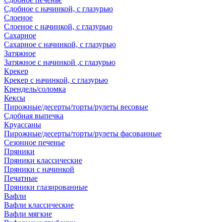
Сдобное с начинкой, с глазурью
Слоеное
Слоеное с начинкой, с глазурью
Сахарное
Сахарное с начинкой, с глазурью
Затяжное
Затяжное с начинкой ,с глазурью
Крекер
Крекер с начинкой, с глазурью
Крендель/соломка
Кексы
Пирожные/десерты/торты/рулеты весовые
Сдобная выпечка
Круассаны
Пирожные/десерты/торты/рулеты фасованные
Сезонное печенье
Пряники
Пряники классические
Пряники с начинкой
Печатные
Пряники глазированные
Вафли
Вафли классические
Вафли мягкие