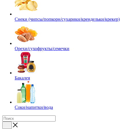
Снеки (чипсы/попкорн/сухарики/крендельки/крекер)
Орехи/сухофрукты/семечки
Бакалея
Соки/напитки/вода