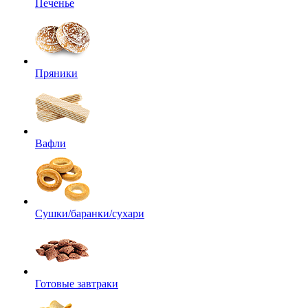
Печенье
Пряники
Вафли
Сушки/баранки/сухари
Готовые завтраки