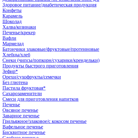
Здоровое питание/диабетическая продукция
Конфеты
Карамель
Шоколад
Халва/козинаки
Печенье/крекер
Вафли
Мармелад
Батончики злаковые/фруктовые/протеиновые
Хлебцы/хлеб
Снеки (чипсы/попкорн/сухарики/крендельки)
Продукты быстрого приготовления
Зефир*
Орехи/сухофрукты/семечки
Без глютена
Пастила фруктовая*
Сахарозаменители
Смеси для приготовления напитков
Печенье
Овсяное печенье
Заварное печенье
Грильяжное/злаковое/с кокосом печенье
Вафельное печенье
Бисквитное печенье
Сдобное печенье