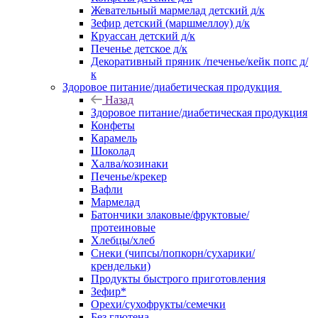
Жевательный мармелад детский д/к
Зефир детский (маршмеллоу) д/к
Круассан детский д/к
Печенье детское д/к
Декоративный пряник /печенье/кейк попс д/
к
Здоровое питание/диабетическая продукция
Назад
Здоровое питание/диабетическая продукция
Конфеты
Карамель
Шоколад
Халва/козинаки
Печенье/крекер
Вафли
Мармелад
Батончики злаковые/фруктовые/
протеиновые
Хлебцы/хлеб
Снеки (чипсы/попкорн/сухарики/
крендельки)
Продукты быстрого приготовления
Зефир*
Орехи/сухофрукты/семечки
Без глютена