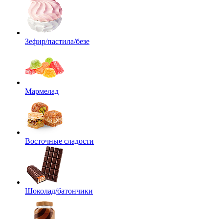
Зефир/пастила/безе
Мармелад
Восточные сладости
Шоколад/батончики