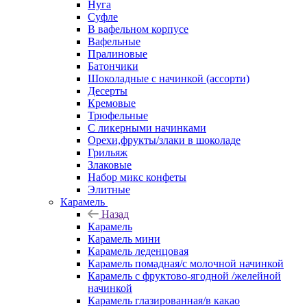
Нуга
Суфле
В вафельном корпусе
Вафельные
Пралиновые
Батончики
Шоколадные с начинкой (ассорти)
Десерты
Кремовые
Трюфельные
С ликерными начинками
Орехи,фрукты/злаки в шоколаде
Грильяж
Злаковые
Набор микс конфеты
Элитные
Карамель
Назад
Карамель
Карамель мини
Карамель леденцовая
Карамель помадная/с молочной начинкой
Карамель с фруктово-ягодной /желейной
начинкой
Карамель глазированная/в какао