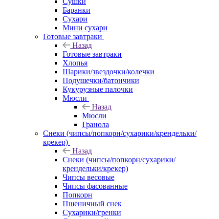
Сушки
Баранки
Сухари
Мини сухари
Готовые завтраки
Назад
Готовые завтраки
Хлопья
Шарики/звездочки/колечки
Подушечки/батончики
Кукурузные палочки
Мюсли
Назад
Мюсли
Гранола
Снеки (чипсы/попкорн/сухарики/крендельки/
крекер)
Назад
Снеки (чипсы/попкорн/сухарики/
крендельки/крекер)
Чипсы весовые
Чипсы фасованные
Попкорн
Пшеничный снек
Сухарики/гренки