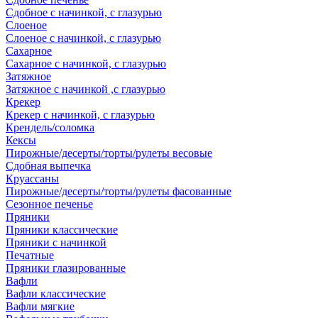
Сдобное с начинкой, с глазурью
Слоеное
Слоеное с начинкой, с глазурью
Сахарное
Сахарное с начинкой, с глазурью
Затяжное
Затяжное с начинкой ,с глазурью
Крекер
Крекер с начинкой, с глазурью
Крендель/соломка
Кексы
Пирожные/десерты/торты/рулеты весовые
Сдобная выпечка
Круассаны
Пирожные/десерты/торты/рулеты фасованные
Сезонное печенье
Пряники
Пряники классические
Пряники с начинкой
Печатные
Пряники глазированные
Вафли
Вафли классические
Вафли мягкие