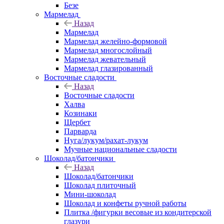
Безе
Мармелад
Назад
Мармелад
Мармелад желейно-формовой
Мармелад многослойный
Мармелад жевательный
Мармелад глазированный
Восточные сладости
Назад
Восточные сладости
Халва
Козинаки
Щербет
Парварда
Нуга/лукум/рахат-лукум
Мучные национальные сладости
Шоколад/батончики
Назад
Шоколад/батончики
Шоколад плиточный
Мини-шоколад
Шоколад и конфеты ручной работы
Плитка /фигурки весовые из кондитерской
глазури