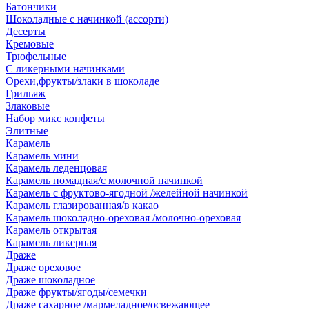
Батончики
Шоколадные с начинкой (ассорти)
Десерты
Кремовые
Трюфельные
С ликерными начинками
Орехи,фрукты/злаки в шоколаде
Грильяж
Злаковые
Набор микс конфеты
Элитные
Карамель
Карамель мини
Карамель леденцовая
Карамель помадная/с молочной начинкой
Карамель с фруктово-ягодной /желейной начинкой
Карамель глазированная/в какао
Карамель шоколадно-ореховая /молочно-ореховая
Карамель открытая
Карамель ликерная
Драже
Драже ореховое
Драже шоколадное
Драже фрукты/ягоды/семечки
Драже сахарное /мармеладное/освежающее