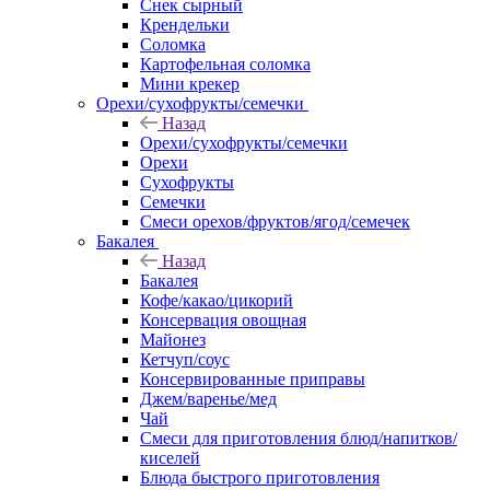
Снек сырный
Крендельки
Соломка
Картофельная соломка
Мини крекер
Орехи/сухофрукты/семечки
Назад
Орехи/сухофрукты/семечки
Орехи
Сухофрукты
Семечки
Смеси орехов/фруктов/ягод/семечек
Бакалея
Назад
Бакалея
Кофе/какао/цикорий
Консервация овощная
Майонез
Кетчуп/соус
Консервированные приправы
Джем/варенье/мед
Чай
Смеси для приготовления блюд/напитков/
киселей
Блюда быстрого приготовления