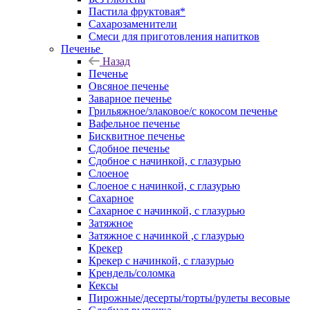
Пастила фруктовая*
Сахарозаменители
Смеси для приготовления напитков
Печенье
Назад
Печенье
Овсяное печенье
Заварное печенье
Грильяжное/злаковое/с кокосом печенье
Вафельное печенье
Бисквитное печенье
Сдобное печенье
Сдобное с начинкой, с глазурью
Слоеное
Слоеное с начинкой, с глазурью
Сахарное
Сахарное с начинкой, с глазурью
Затяжное
Затяжное с начинкой ,с глазурью
Крекер
Крекер с начинкой, с глазурью
Крендель/соломка
Кексы
Пирожные/десерты/торты/рулеты весовые