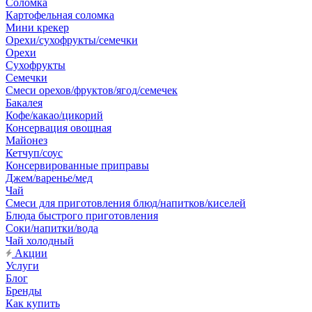
Соломка
Картофельная соломка
Мини крекер
Орехи/сухофрукты/семечки
Орехи
Сухофрукты
Семечки
Смеси орехов/фруктов/ягод/семечек
Бакалея
Кофе/какао/цикорий
Консервация овощная
Майонез
Кетчуп/соус
Консервированные приправы
Джем/варенье/мед
Чай
Смеси для приготовления блюд/напитков/киселей
Блюда быстрого приготовления
Соки/напитки/вода
Чай холодный
Акции
Услуги
Блог
Бренды
Как купить