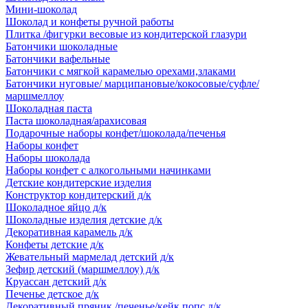
Мини-шоколад
Шоколад и конфеты ручной работы
Плитка /фигурки весовые из кондитерской глазури
Батончики шоколадные
Батончики вафельные
Батончики с мягкой карамелью орехами,злаками
Батончики нуговые/ марципановые/кокосовые/суфле/
маршмеллоу
Шоколадная паста
Паста шоколадная/арахисовая
Подарочные наборы конфет/шоколада/печенья
Наборы конфет
Наборы шоколада
Наборы конфет с алкогольными начинками
Детские кондитерские изделия
Конструктор кондитерский д/к
Шоколадное яйцо д/к
Шоколадные изделия детские д/к
Декоративная карамель д/к
Конфеты детские д/к
Жевательный мармелад детский д/к
Зефир детский (маршмеллоу) д/к
Круассан детский д/к
Печенье детское д/к
Декоративный пряник /печенье/кейк попс д/к