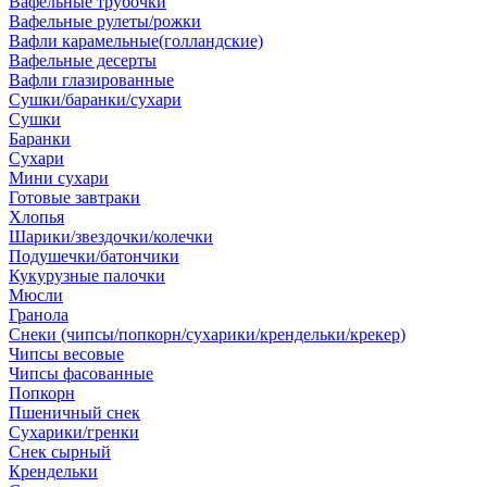
Вафельные трубочки
Вафельные рулеты/рожки
Вафли карамельные(голландские)
Вафельные десерты
Вафли глазированные
Сушки/баранки/сухари
Сушки
Баранки
Сухари
Мини сухари
Готовые завтраки
Хлопья
Шарики/звездочки/колечки
Подушечки/батончики
Кукурузные палочки
Мюсли
Гранола
Снеки (чипсы/попкорн/сухарики/крендельки/крекер)
Чипсы весовые
Чипсы фасованные
Попкорн
Пшеничный снек
Сухарики/гренки
Снек сырный
Крендельки