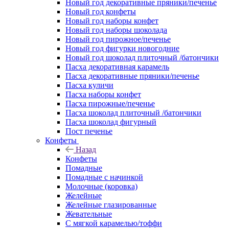
Новый год декоративные пряники/печенье
Новый год конфеты
Новый год наборы конфет
Новый год наборы шоколада
Новый год пирожное/печенье
Новый год фигурки новогодние
Новый год шоколад плиточный /батончики
Пасха декоративная карамель
Пасха декоративные пряники/печенье
Пасха куличи
Пасха наборы конфет
Пасха пирожные/печенье
Пасха шоколад плиточный /батончики
Пасха шоколад фигурный
Пост печенье
Конфеты
Назад
Конфеты
Помадные
Помадные с начинкой
Молочные (коровка)
Желейные
Желейные глазированные
Жевательные
С мягкой карамелью/тоффи