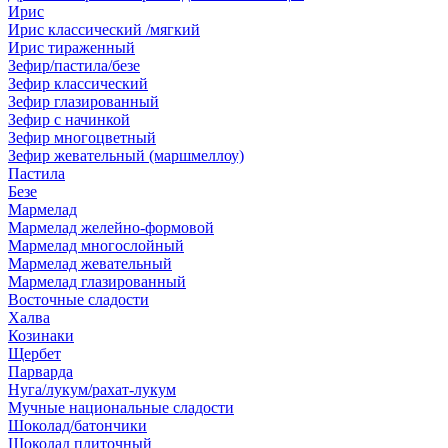
Ирис
Ирис классический /мягкий
Ирис тираженный
Зефир/пастила/безе
Зефир классический
Зефир глазированный
Зефир с начинкой
Зефир многоцветный
Зефир жевательный (маршмеллоу)
Пастила
Безе
Мармелад
Мармелад желейно-формовой
Мармелад многослойный
Мармелад жевательный
Мармелад глазированный
Восточные сладости
Халва
Козинаки
Щербет
Парварда
Нуга/лукум/рахат-лукум
Мучные национальные сладости
Шоколад/батончики
Шоколад плиточный