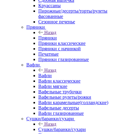
Сдобная выпечка
Круассаны
Пирожные/десерты/торты/рулеты
фасованные
Сезонное печенье
Пряники
Назад
Пряники
Пряники классические
Пряники с начинкой
Печатные
Пряники глазированные
Вафли
Назад
Вафли
Вафли классические
Вафли мягкие
Вафельные трубочки
Вафельные рулеты/рожки
Вафли карамельные(голландские)
Вафельные десерты
Вафли глазированные
Сушки/баранки/сухари
Назад
Сушки/баранки/сухари