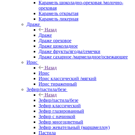
Карамель шоколадно-ореховая /молочно-
ореховая
Карамель открытая
Карамель ликерная
Драже
Назад
Драже
Драже ореховое
Драже шоколадное
Драже фрукты/ягоды/семечки
Драже сахарное /мармеладное/освежающее
Ирис
Назад
Ирис
Ирис классический /мягкий
Ирис тираженный
Зефир/пастила/безе
Назад
Зефир/пастила/безе
Зефир классический
Зефир глазированный
Зефир с начинкой
Зефир многоцветный
Зефир жевательный (маршмеллоу)
Пастила