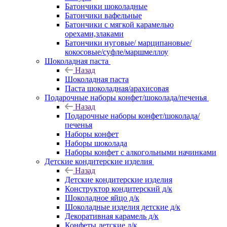
Батончики шоколадные
Батончики вафельные
Батончики с мягкой карамелью
орехами,злаками
Батончики нуговые/ марципановые/
кокосовые/суфле/маршмеллоу
Шоколадная паста
Назад
Шоколадная паста
Паста шоколадная/арахисовая
Подарочные наборы конфет/шоколада/печенья
Назад
Подарочные наборы конфет/шоколада/
печенья
Наборы конфет
Наборы шоколада
Наборы конфет с алкогольными начинками
Детские кондитерские изделия
Назад
Детские кондитерские изделия
Конструктор кондитерский д/к
Шоколадное яйцо д/к
Шоколадные изделия детские д/к
Декоративная карамель д/к
Конфеты детские д/к