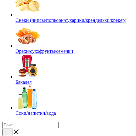
Снеки (чипсы/попкорн/сухарики/крендельки/крекер)
Орехи/сухофрукты/семечки
Бакалея
Соки/напитки/вода