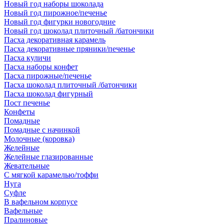
Новый год наборы шоколада
Новый год пирожное/печенье
Новый год фигурки новогодние
Новый год шоколад плиточный /батончики
Пасха декоративная карамель
Пасха декоративные пряники/печенье
Пасха куличи
Пасха наборы конфет
Пасха пирожные/печенье
Пасха шоколад плиточный /батончики
Пасха шоколад фигурный
Пост печенье
Конфеты
Помадные
Помадные с начинкой
Молочные (коровка)
Желейные
Желейные глазированные
Жевательные
С мягкой карамелью/тоффи
Нуга
Суфле
В вафельном корпусе
Вафельные
Пралиновые