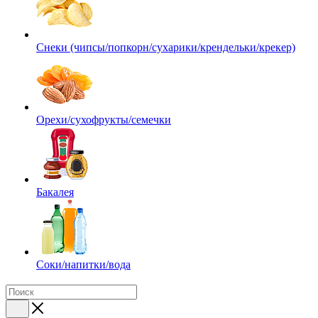
Снеки (чипсы/попкорн/сухарики/крендельки/крекер)
Орехи/сухофрукты/семечки
Бакалея
Соки/напитки/вода