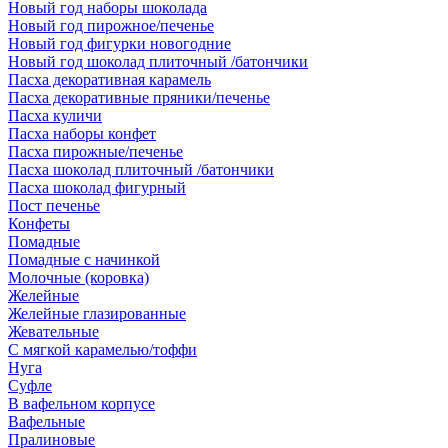
Новый год наборы шоколада
Новый год пирожное/печенье
Новый год фигурки новогодние
Новый год шоколад плиточный /батончики
Пасха декоративная карамель
Пасха декоративные пряники/печенье
Пасха куличи
Пасха наборы конфет
Пасха пирожные/печенье
Пасха шоколад плиточный /батончики
Пасха шоколад фигурный
Пост печенье
Конфеты
Помадные
Помадные с начинкой
Молочные (коровка)
Желейные
Желейные глазированные
Жевательные
С мягкой карамелью/тоффи
Нуга
Суфле
В вафельном корпусе
Вафельные
Пралиновые