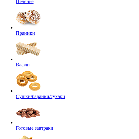
Печенье
Пряники
Вафли
Сушки/баранки/сухари
Готовые завтраки