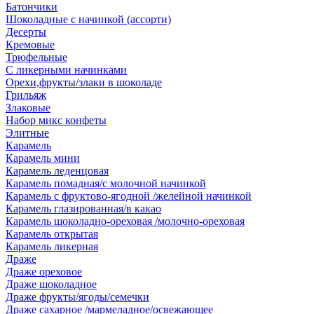
Батончики
Шоколадные с начинкой (ассорти)
Десерты
Кремовые
Трюфельные
С ликерными начинками
Орехи,фрукты/злаки в шоколаде
Грильяж
Злаковые
Набор микс конфеты
Элитные
Карамель
Карамель мини
Карамель леденцовая
Карамель помадная/с молочной начинкой
Карамель с фруктово-ягодной /желейной начинкой
Карамель глазированная/в какао
Карамель шоколадно-ореховая /молочно-ореховая
Карамель открытая
Карамель ликерная
Драже
Драже ореховое
Драже шоколадное
Драже фрукты/ягоды/семечки
Драже сахарное /мармеладное/освежающее