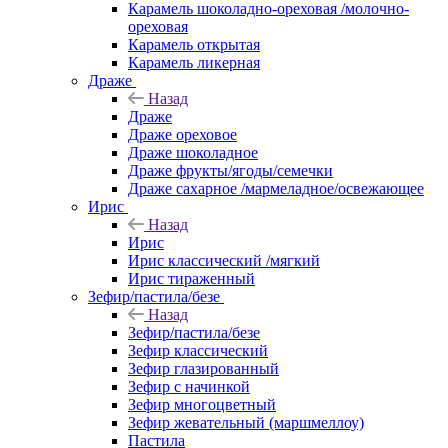
Карамель шоколадно-ореховая /молочно-
ореховая
Карамель открытая
Карамель ликерная
Драже
Назад
Драже
Драже ореховое
Драже шоколадное
Драже фрукты/ягоды/семечки
Драже сахарное /мармеладное/освежающее
Ирис
Назад
Ирис
Ирис классический /мягкий
Ирис тираженный
Зефир/пастила/безе
Назад
Зефир/пастила/безе
Зефир классический
Зефир глазированный
Зефир с начинкой
Зефир многоцветный
Зефир жевательный (маршмеллоу)
Пастила