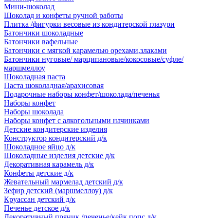
Мини-шоколад
Шоколад и конфеты ручной работы
Плитка /фигурки весовые из кондитерской глазури
Батончики шоколадные
Батончики вафельные
Батончики с мягкой карамелью орехами,злаками
Батончики нуговые/ марципановые/кокосовые/суфле/
маршмеллоу
Шоколадная паста
Паста шоколадная/арахисовая
Подарочные наборы конфет/шоколада/печенья
Наборы конфет
Наборы шоколада
Наборы конфет с алкогольными начинками
Детские кондитерские изделия
Конструктор кондитерский д/к
Шоколадное яйцо д/к
Шоколадные изделия детские д/к
Декоративная карамель д/к
Конфеты детские д/к
Жевательный мармелад детский д/к
Зефир детский (маршмеллоу) д/к
Круассан детский д/к
Печенье детское д/к
Декоративный пряник /печенье/кейк попс д/к