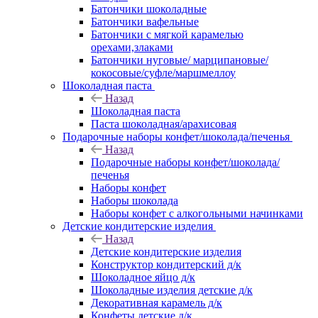
Батончики шоколадные
Батончики вафельные
Батончики с мягкой карамелью
орехами,злаками
Батончики нуговые/ марципановые/
кокосовые/суфле/маршмеллоу
Шоколадная паста
Назад
Шоколадная паста
Паста шоколадная/арахисовая
Подарочные наборы конфет/шоколада/печенья
Назад
Подарочные наборы конфет/шоколада/
печенья
Наборы конфет
Наборы шоколада
Наборы конфет с алкогольными начинками
Детские кондитерские изделия
Назад
Детские кондитерские изделия
Конструктор кондитерский д/к
Шоколадное яйцо д/к
Шоколадные изделия детские д/к
Декоративная карамель д/к
Конфеты детские д/к