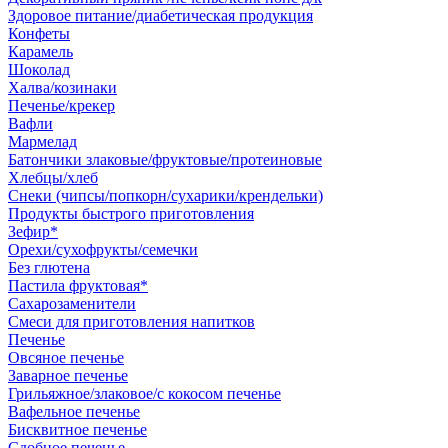
Здоровое питание/диабетическая продукция
Конфеты
Карамель
Шоколад
Халва/козинаки
Печенье/крекер
Вафли
Мармелад
Батончики злаковые/фруктовые/протеиновые
Хлебцы/хлеб
Снеки (чипсы/попкорн/сухарики/крендельки)
Продукты быстрого приготовления
Зефир*
Орехи/сухофрукты/семечки
Без глютена
Пастила фруктовая*
Сахарозаменители
Смеси для приготовления напитков
Печенье
Овсяное печенье
Заварное печенье
Грильяжное/злаковое/с кокосом печенье
Вафельное печенье
Бисквитное печенье
Сдобное печенье