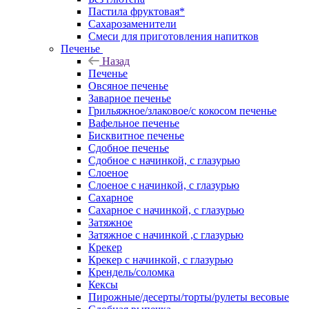
Пастила фруктовая*
Сахарозаменители
Смеси для приготовления напитков
Печенье
Назад
Печенье
Овсяное печенье
Заварное печенье
Грильяжное/злаковое/с кокосом печенье
Вафельное печенье
Бисквитное печенье
Сдобное печенье
Сдобное с начинкой, с глазурью
Слоеное
Слоеное с начинкой, с глазурью
Сахарное
Сахарное с начинкой, с глазурью
Затяжное
Затяжное с начинкой ,с глазурью
Крекер
Крекер с начинкой, с глазурью
Крендель/соломка
Кексы
Пирожные/десерты/торты/рулеты весовые