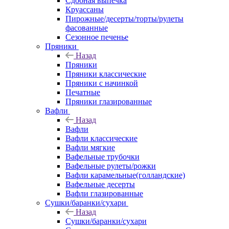
Сдобная выпечка
Круассаны
Пирожные/десерты/торты/рулеты
фасованные
Сезонное печенье
Пряники
Назад
Пряники
Пряники классические
Пряники с начинкой
Печатные
Пряники глазированные
Вафли
Назад
Вафли
Вафли классические
Вафли мягкие
Вафельные трубочки
Вафельные рулеты/рожки
Вафли карамельные(голландские)
Вафельные десерты
Вафли глазированные
Сушки/баранки/сухари
Назад
Сушки/баранки/сухари