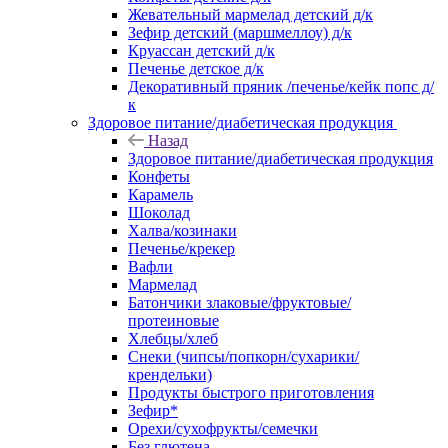
Жевательный мармелад детский д/к
Зефир детский (маршмеллоу) д/к
Круассан детский д/к
Печенье детское д/к
Декоративный пряник /печенье/кейк попс д/
к
Здоровое питание/диабетическая продукция
Назад
Здоровое питание/диабетическая продукция
Конфеты
Карамель
Шоколад
Халва/козинаки
Печенье/крекер
Вафли
Мармелад
Батончики злаковые/фруктовые/
протеиновые
Хлебцы/хлеб
Снеки (чипсы/попкорн/сухарики/
крендельки)
Продукты быстрого приготовления
Зефир*
Орехи/сухофрукты/семечки
Без глютена