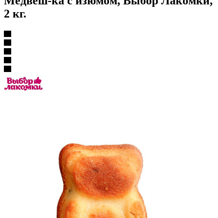
Медвеш-ка с изюмом, Выбор Лакомки,
2 кг.