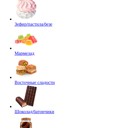
Зефир/пастила/безе
Мармелад
Восточные сладости
Шоколад/батончики