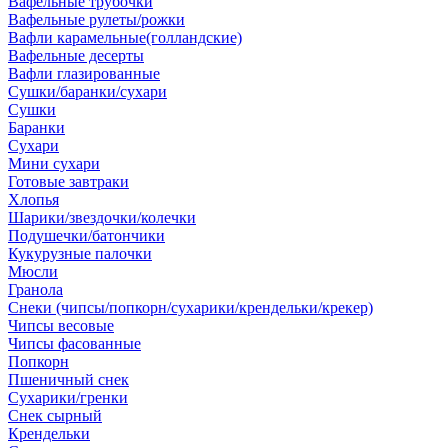
Вафельные трубочки
Вафельные рулеты/рожки
Вафли карамельные(голландские)
Вафельные десерты
Вафли глазированные
Сушки/баранки/сухари
Сушки
Баранки
Сухари
Мини сухари
Готовые завтраки
Хлопья
Шарики/звездочки/колечки
Подушечки/батончики
Кукурузные палочки
Мюсли
Гранола
Снеки (чипсы/попкорн/сухарики/крендельки/крекер)
Чипсы весовые
Чипсы фасованные
Попкорн
Пшеничный снек
Сухарики/гренки
Снек сырный
Крендельки