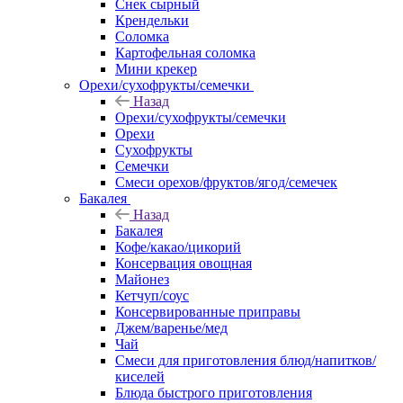
Снек сырный
Крендельки
Соломка
Картофельная соломка
Мини крекер
Орехи/сухофрукты/семечки
Назад
Орехи/сухофрукты/семечки
Орехи
Сухофрукты
Семечки
Смеси орехов/фруктов/ягод/семечек
Бакалея
Назад
Бакалея
Кофе/какао/цикорий
Консервация овощная
Майонез
Кетчуп/соус
Консервированные приправы
Джем/варенье/мед
Чай
Смеси для приготовления блюд/напитков/
киселей
Блюда быстрого приготовления