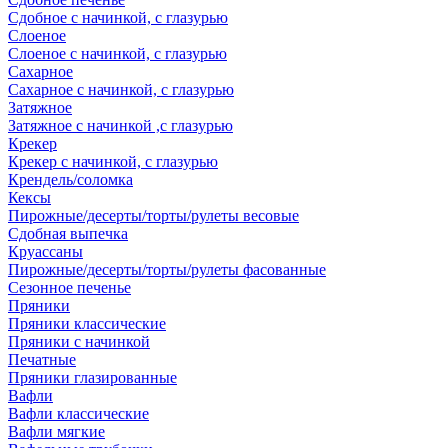
Сдобное с начинкой, с глазурью
Слоеное
Слоеное с начинкой, с глазурью
Сахарное
Сахарное с начинкой, с глазурью
Затяжное
Затяжное с начинкой ,с глазурью
Крекер
Крекер с начинкой, с глазурью
Крендель/соломка
Кексы
Пирожные/десерты/торты/рулеты весовые
Сдобная выпечка
Круассаны
Пирожные/десерты/торты/рулеты фасованные
Сезонное печенье
Пряники
Пряники классические
Пряники с начинкой
Печатные
Пряники глазированные
Вафли
Вафли классические
Вафли мягкие