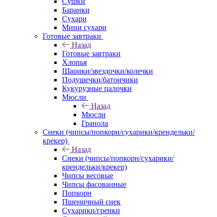
Сушки
Баранки
Сухари
Мини сухари
Готовые завтраки
Назад
Готовые завтраки
Хлопья
Шарики/звездочки/колечки
Подушечки/батончики
Кукурузные палочки
Мюсли
Назад
Мюсли
Гранола
Снеки (чипсы/попкорн/сухарики/крендельки/
крекер)
Назад
Снеки (чипсы/попкорн/сухарики/
крендельки/крекер)
Чипсы весовые
Чипсы фасованные
Попкорн
Пшеничный снек
Сухарики/гренки