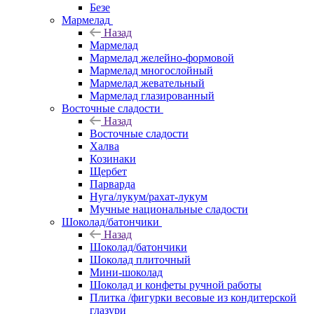
Безе
Мармелад
Назад
Мармелад
Мармелад желейно-формовой
Мармелад многослойный
Мармелад жевательный
Мармелад глазированный
Восточные сладости
Назад
Восточные сладости
Халва
Козинаки
Щербет
Парварда
Нуга/лукум/рахат-лукум
Мучные национальные сладости
Шоколад/батончики
Назад
Шоколад/батончики
Шоколад плиточный
Мини-шоколад
Шоколад и конфеты ручной работы
Плитка /фигурки весовые из кондитерской
глазури