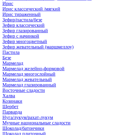
Ирис
Ирис классический /мягкий
Ирис тираженный
Зефир/пастила/безе
Зефир классический
Зефир глазированный
Зефир с начинкой
Зефир многоцветный
Зефир жевательный (маршмеллоу)
Пастила
Безе
Мармелад
Мармелад желейно-формовой
Мармелад многослойный
Мармелад жевательный
Мармелад глазированный
Восточные сладости
Халва
Козинаки
Щербет
Парварда
Нуга/лукум/рахат-лукум
Мучные национальные сладости
Шоколад/батончики
Шоколад плиточный