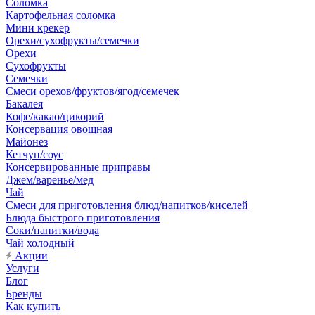
Соломка
Картофельная соломка
Мини крекер
Орехи/сухофрукты/семечки
Орехи
Сухофрукты
Семечки
Смеси орехов/фруктов/ягод/семечек
Бакалея
Кофе/какао/цикорий
Консервация овощная
Майонез
Кетчуп/соус
Консервированные приправы
Джем/варенье/мед
Чай
Смеси для приготовления блюд/напитков/киселей
Блюда быстрого приготовления
Соки/напитки/вода
Чай холодный
Акции
Услуги
Блог
Бренды
Как купить