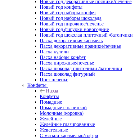
Новый год декоративные пряники/печенье
Новый год конфеты
Новый год наборы конфет
Новый год наборы шоколада
Новый год пирожное/печенье
Новый год фигурки новогодние
Новый год шоколад плиточный /батончики
Пасха декоративная карамель
Пасха декоративные пряники/печенье
Пасха куличи
Пасха наборы конфет
Пасха пирожные/печенье
Пасха шоколад плиточный /батончики
Пасха шоколад фигурный
Пост печенье
Конфеты
Назад
Конфеты
Помадные
Помадные с начинкой
Молочные (коровка)
Желейные
Желейные глазированные
Жевательные
С мягкой карамелью/тоффи