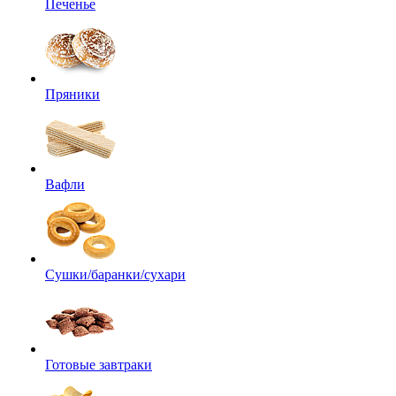
Печенье
Пряники
Вафли
Сушки/баранки/сухари
Готовые завтраки