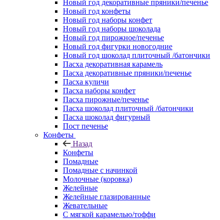
Новый год декоративные пряники/печенье
Новый год конфеты
Новый год наборы конфет
Новый год наборы шоколада
Новый год пирожное/печенье
Новый год фигурки новогодние
Новый год шоколад плиточный /батончики
Пасха декоративная карамель
Пасха декоративные пряники/печенье
Пасха куличи
Пасха наборы конфет
Пасха пирожные/печенье
Пасха шоколад плиточный /батончики
Пасха шоколад фигурный
Пост печенье
Конфеты
Назад
Конфеты
Помадные
Помадные с начинкой
Молочные (коровка)
Желейные
Желейные глазированные
Жевательные
С мягкой карамелью/тоффи