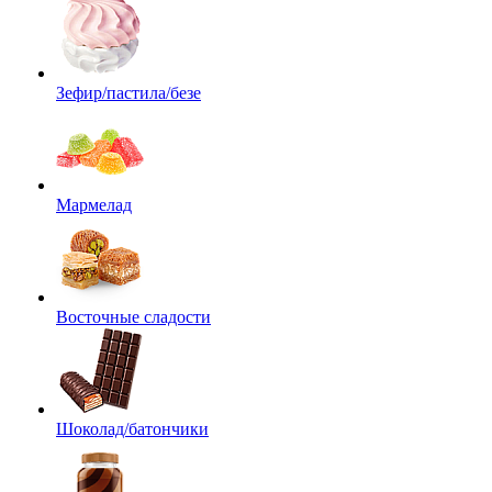
Зефир/пастила/безе
Мармелад
Восточные сладости
Шоколад/батончики