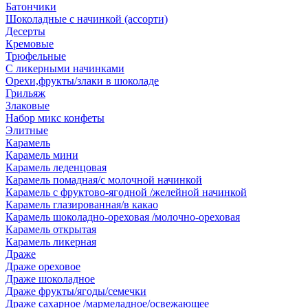
Батончики
Шоколадные с начинкой (ассорти)
Десерты
Кремовые
Трюфельные
С ликерными начинками
Орехи,фрукты/злаки в шоколаде
Грильяж
Злаковые
Набор микс конфеты
Элитные
Карамель
Карамель мини
Карамель леденцовая
Карамель помадная/с молочной начинкой
Карамель с фруктово-ягодной /желейной начинкой
Карамель глазированная/в какао
Карамель шоколадно-ореховая /молочно-ореховая
Карамель открытая
Карамель ликерная
Драже
Драже ореховое
Драже шоколадное
Драже фрукты/ягоды/семечки
Драже сахарное /мармеладное/освежающее