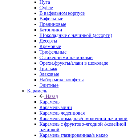
Нуга
Суфле
В вафельном корпусе
Вафельные
Пралиновые
Батончики
Шоколадные с начинкой (ассорти)
Десерты
Кремовые
Трюфельные
С ликерными начинками
Орехи,фрукты/злаки в шоколаде
Грильяж
Злаковые
Набор микс конфеты
Элитные
Карамель
Назад
Карамель
Карамель мини
Карамель леденцовая
Карамель помадная/с молочной начинкой
Карамель с фруктово-ягодной /желейной
начинкой
Карамель глазированная/в какао