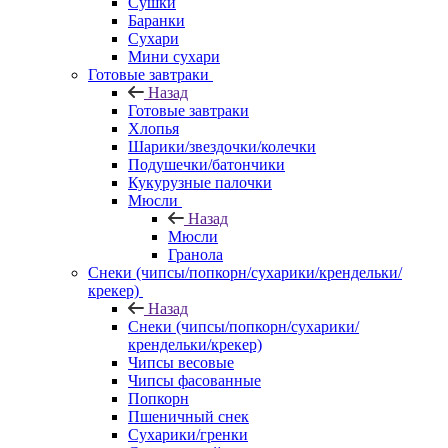
Сушки
Баранки
Сухари
Мини сухари
Готовые завтраки
Назад
Готовые завтраки
Хлопья
Шарики/звездочки/колечки
Подушечки/батончики
Кукурузные палочки
Мюсли
Назад
Мюсли
Гранола
Снеки (чипсы/попкорн/сухарики/крендельки/
крекер)
Назад
Снеки (чипсы/попкорн/сухарики/
крендельки/крекер)
Чипсы весовые
Чипсы фасованные
Попкорн
Пшеничный снек
Сухарики/гренки