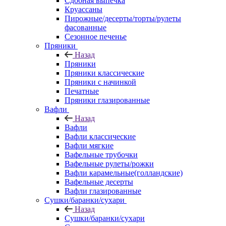
Сдобная выпечка
Круассаны
Пирожные/десерты/торты/рулеты
фасованные
Сезонное печенье
Пряники
Назад
Пряники
Пряники классические
Пряники с начинкой
Печатные
Пряники глазированные
Вафли
Назад
Вафли
Вафли классические
Вафли мягкие
Вафельные трубочки
Вафельные рулеты/рожки
Вафли карамельные(голландские)
Вафельные десерты
Вафли глазированные
Сушки/баранки/сухари
Назад
Сушки/баранки/сухари