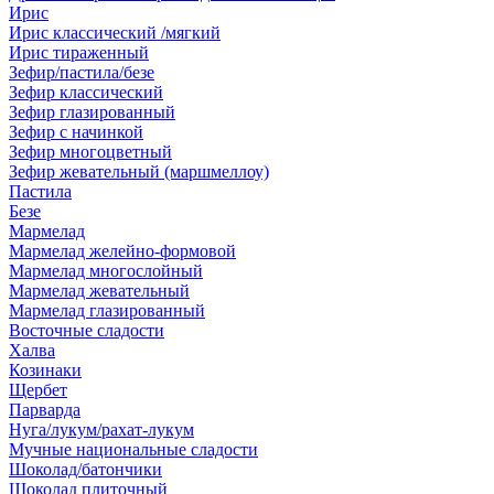
Ирис
Ирис классический /мягкий
Ирис тираженный
Зефир/пастила/безе
Зефир классический
Зефир глазированный
Зефир с начинкой
Зефир многоцветный
Зефир жевательный (маршмеллоу)
Пастила
Безе
Мармелад
Мармелад желейно-формовой
Мармелад многослойный
Мармелад жевательный
Мармелад глазированный
Восточные сладости
Халва
Козинаки
Щербет
Парварда
Нуга/лукум/рахат-лукум
Мучные национальные сладости
Шоколад/батончики
Шоколад плиточный