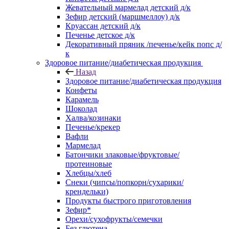
Жевательный мармелад детский д/к
Зефир детский (маршмеллоу) д/к
Круассан детский д/к
Печенье детское д/к
Декоративный пряник /печенье/кейк попс д/
к
Здоровое питание/диабетическая продукция
Назад
Здоровое питание/диабетическая продукция
Конфеты
Карамель
Шоколад
Халва/козинаки
Печенье/крекер
Вафли
Мармелад
Батончики злаковые/фруктовые/
протеиновые
Хлебцы/хлеб
Снеки (чипсы/попкорн/сухарики/
крендельки)
Продукты быстрого приготовления
Зефир*
Орехи/сухофрукты/семечки
Без глютена