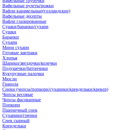
Вафельные трубочки
Вафельные рулеты/рожки
Вафли карамельные(голландские)
Вафельные десерты
Вафли глазированные
Сушки/баранки/сухари
Сушки
Баранки
Сухари
Мини сухари
Готовые завтраки
Хлопья
Шарики/звездочки/колечки
Подушечки/батончики
Кукурузные палочки
Мюсли
Гранола
Снеки (чипсы/попкорн/сухарики/крендельки/крекер)
Чипсы весовые
Чипсы фасованные
Попкорн
Пшеничный снек
Сухарики/гренки
Снек сырный
Крендельки