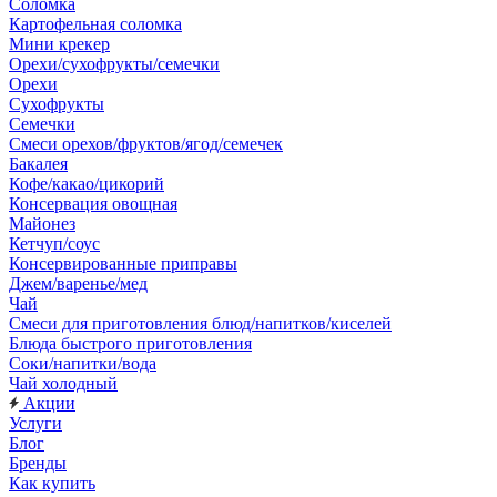
Соломка
Картофельная соломка
Мини крекер
Орехи/сухофрукты/семечки
Орехи
Сухофрукты
Семечки
Смеси орехов/фруктов/ягод/семечек
Бакалея
Кофе/какао/цикорий
Консервация овощная
Майонез
Кетчуп/соус
Консервированные приправы
Джем/варенье/мед
Чай
Смеси для приготовления блюд/напитков/киселей
Блюда быстрого приготовления
Соки/напитки/вода
Чай холодный
Акции
Услуги
Блог
Бренды
Как купить