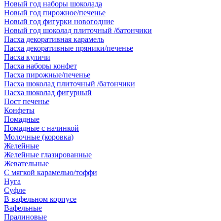
Новый год наборы шоколада
Новый год пирожное/печенье
Новый год фигурки новогодние
Новый год шоколад плиточный /батончики
Пасха декоративная карамель
Пасха декоративные пряники/печенье
Пасха куличи
Пасха наборы конфет
Пасха пирожные/печенье
Пасха шоколад плиточный /батончики
Пасха шоколад фигурный
Пост печенье
Конфеты
Помадные
Помадные с начинкой
Молочные (коровка)
Желейные
Желейные глазированные
Жевательные
С мягкой карамелью/тоффи
Нуга
Суфле
В вафельном корпусе
Вафельные
Пралиновые