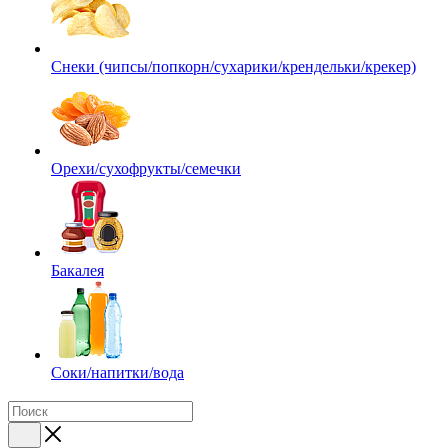
Снеки (чипсы/попкорн/сухарики/крендельки/крекер)
Орехи/сухофрукты/семечки
Бакалея
Соки/напитки/вода