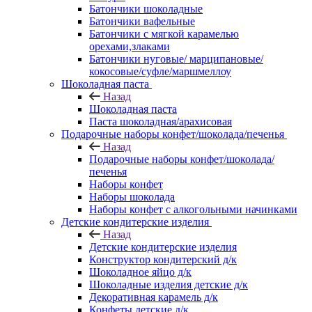
Батончики шоколадные
Батончики вафельные
Батончики с мягкой карамелью
орехами,злаками
Батончики нуговые/ марципановые/
кокосовые/суфле/маршмеллоу
Шоколадная паста
Назад
Шоколадная паста
Паста шоколадная/арахисовая
Подарочные наборы конфет/шоколада/печенья
Назад
Подарочные наборы конфет/шоколада/
печенья
Наборы конфет
Наборы шоколада
Наборы конфет с алкогольными начинками
Детские кондитерские изделия
Назад
Детские кондитерские изделия
Конструктор кондитерский д/к
Шоколадное яйцо д/к
Шоколадные изделия детские д/к
Декоративная карамель д/к
Конфеты детские д/к