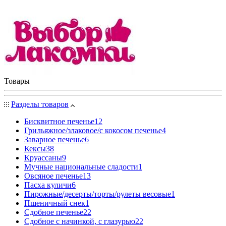
Товары
Разделы товаров
Бисквитное печенье
12
Грильяжное/злаковое/с кокосом печенье
4
Заварное печенье
6
Кексы
38
Круассаны
9
Мучные национальные сладости
1
Овсяное печенье
13
Пасха куличи
6
Пирожные/десерты/торты/рулеты весовые
1
Пшеничный снек
1
Сдобное печенье
22
Сдобное с начинкой, с глазурью
22