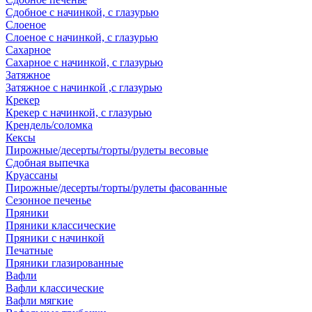
Сдобное с начинкой, с глазурью
Слоеное
Слоеное с начинкой, с глазурью
Сахарное
Сахарное с начинкой, с глазурью
Затяжное
Затяжное с начинкой ,с глазурью
Крекер
Крекер с начинкой, с глазурью
Крендель/соломка
Кексы
Пирожные/десерты/торты/рулеты весовые
Сдобная выпечка
Круассаны
Пирожные/десерты/торты/рулеты фасованные
Сезонное печенье
Пряники
Пряники классические
Пряники с начинкой
Печатные
Пряники глазированные
Вафли
Вафли классические
Вафли мягкие