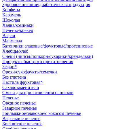
Здоровое питание/диабетическая продукция
Конфеты
Карамель
Шоколад
Халва/козинаки
Печенье/крекер
Вафли
Мармелад
Батончики злаковые/фруктовые/протеиновые
Хлебцы/хлеб
Снеки (чипсы/попкорн/сухарики/крендельки)
Продукты быстрого приготовления
Зефир*
Орехи/сухофрукты/семечки
Без глютена
Пастила фруктовая*
Сахарозаменители
Смеси для приготовления напитков
Печенье
Овсяное печенье
Заварное печенье
Грильяжное/злаковое/с кокосом печенье
Вафельное печенье
Бисквитное печенье
Сдобное печенье