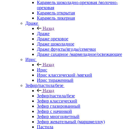
Карамель шоколадно-ореховая /молочно-
ореховая
Карамель открытая
Карамель ликерная
Драже
Назад
Драже
Драже ореховое
Драже шоколадное
Драже фрукты/ягоды/семечки
Драже сахарное /мармеладное/освежающее
Ирис
Назад
Ирис
Ирис классический /мягкий
Ирис тираженный
Зефир/пастила/безе
Назад
Зефир/пастила/безе
Зефир классический
Зефир глазированный
Зефир с начинкой
Зефир многоцветный
Зефир жевательный (маршмеллоу)
Пастила