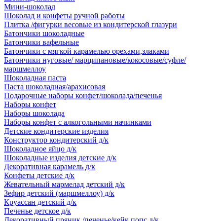
Мини-шоколад
Шоколад и конфеты ручной работы
Плитка /фигурки весовые из кондитерской глазури
Батончики шоколадные
Батончики вафельные
Батончики с мягкой карамелью орехами,злаками
Батончики нуговые/ марципановые/кокосовые/суфле/
маршмеллоу
Шоколадная паста
Паста шоколадная/арахисовая
Подарочные наборы конфет/шоколада/печенья
Наборы конфет
Наборы шоколада
Наборы конфет с алкогольными начинками
Детские кондитерские изделия
Конструктор кондитерский д/к
Шоколадное яйцо д/к
Шоколадные изделия детские д/к
Декоративная карамель д/к
Конфеты детские д/к
Жевательный мармелад детский д/к
Зефир детский (маршмеллоу) д/к
Круассан детский д/к
Печенье детское д/к
Декоративный пряник /печенье/кейк попс д/к