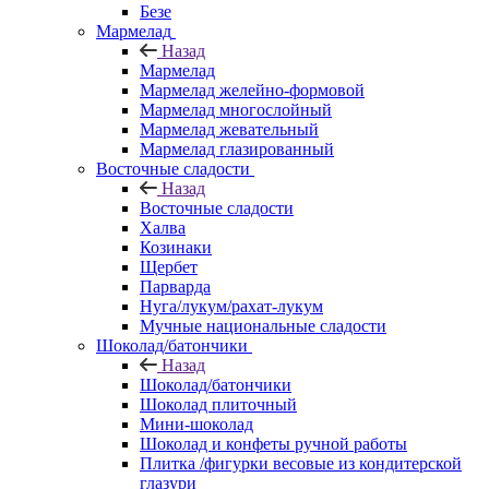
Безе
Мармелад
Назад
Мармелад
Мармелад желейно-формовой
Мармелад многослойный
Мармелад жевательный
Мармелад глазированный
Восточные сладости
Назад
Восточные сладости
Халва
Козинаки
Щербет
Парварда
Нуга/лукум/рахат-лукум
Мучные национальные сладости
Шоколад/батончики
Назад
Шоколад/батончики
Шоколад плиточный
Мини-шоколад
Шоколад и конфеты ручной работы
Плитка /фигурки весовые из кондитерской
глазури