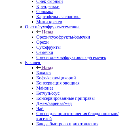
Снек сырный
Крендельки
Соломка
Картофельная соломка
Мини крекер
Орехи/сухофрукты/семечки
Назад
Орехи/сухофрукты/семечки
Орехи
Сухофрукты
Семечки
Смеси орехов/фруктов/ягод/семечек
Бакалея
Назад
Бакалея
Кофе/какао/цикорий
Консервация овощная
Майонез
Кетчуп/соус
Консервированные приправы
Джем/варенье/мед
Чай
Смеси для приготовления блюд/напитков/
киселей
Блюда быстрого приготовления