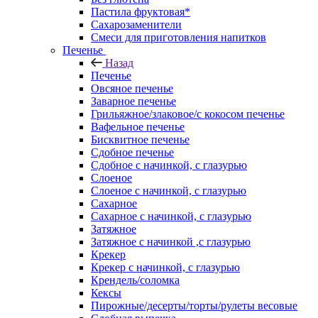
Пастила фруктовая*
Сахарозаменители
Смеси для приготовления напитков
Печенье
Назад
Печенье
Овсяное печенье
Заварное печенье
Грильяжное/злаковое/с кокосом печенье
Вафельное печенье
Бисквитное печенье
Сдобное печенье
Сдобное с начинкой, с глазурью
Слоеное
Слоеное с начинкой, с глазурью
Сахарное
Сахарное с начинкой, с глазурью
Затяжное
Затяжное с начинкой ,с глазурью
Крекер
Крекер с начинкой, с глазурью
Крендель/соломка
Кексы
Пирожные/десерты/торты/рулеты весовые