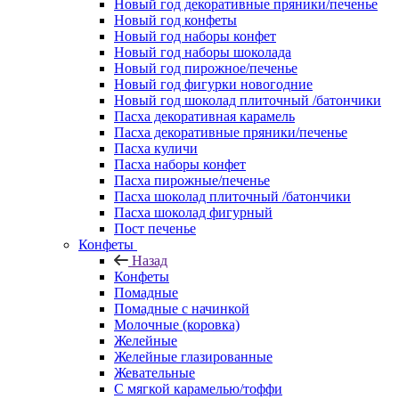
Новый год декоративные пряники/печенье
Новый год конфеты
Новый год наборы конфет
Новый год наборы шоколада
Новый год пирожное/печенье
Новый год фигурки новогодние
Новый год шоколад плиточный /батончики
Пасха декоративная карамель
Пасха декоративные пряники/печенье
Пасха куличи
Пасха наборы конфет
Пасха пирожные/печенье
Пасха шоколад плиточный /батончики
Пасха шоколад фигурный
Пост печенье
Конфеты
Назад
Конфеты
Помадные
Помадные с начинкой
Молочные (коровка)
Желейные
Желейные глазированные
Жевательные
С мягкой карамелью/тоффи