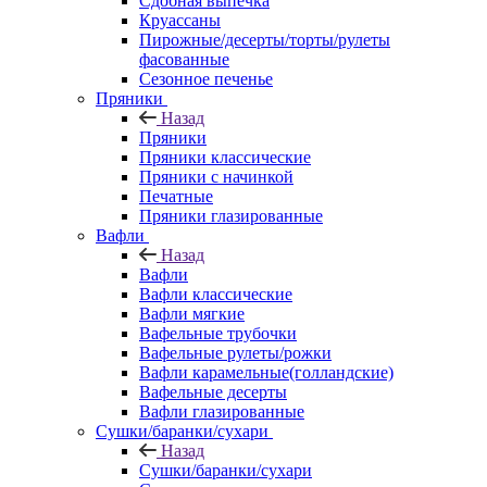
Сдобная выпечка
Круассаны
Пирожные/десерты/торты/рулеты
фасованные
Сезонное печенье
Пряники
Назад
Пряники
Пряники классические
Пряники с начинкой
Печатные
Пряники глазированные
Вафли
Назад
Вафли
Вафли классические
Вафли мягкие
Вафельные трубочки
Вафельные рулеты/рожки
Вафли карамельные(голландские)
Вафельные десерты
Вафли глазированные
Сушки/баранки/сухари
Назад
Сушки/баранки/сухари