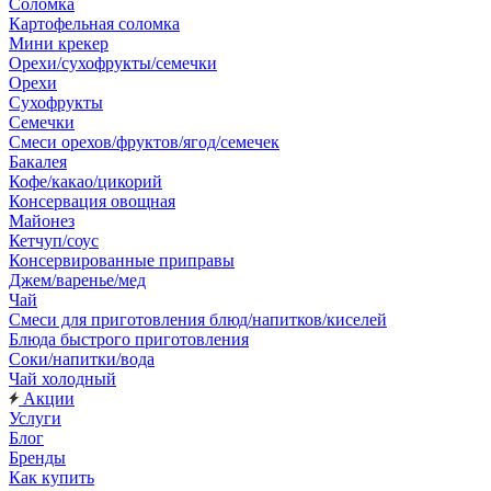
Соломка
Картофельная соломка
Мини крекер
Орехи/сухофрукты/семечки
Орехи
Сухофрукты
Семечки
Смеси орехов/фруктов/ягод/семечек
Бакалея
Кофе/какао/цикорий
Консервация овощная
Майонез
Кетчуп/соус
Консервированные приправы
Джем/варенье/мед
Чай
Смеси для приготовления блюд/напитков/киселей
Блюда быстрого приготовления
Соки/напитки/вода
Чай холодный
Акции
Услуги
Блог
Бренды
Как купить