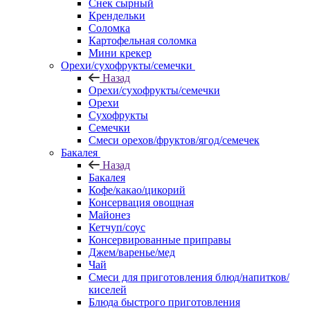
Снек сырный
Крендельки
Соломка
Картофельная соломка
Мини крекер
Орехи/сухофрукты/семечки
Назад
Орехи/сухофрукты/семечки
Орехи
Сухофрукты
Семечки
Смеси орехов/фруктов/ягод/семечек
Бакалея
Назад
Бакалея
Кофе/какао/цикорий
Консервация овощная
Майонез
Кетчуп/соус
Консервированные приправы
Джем/варенье/мед
Чай
Смеси для приготовления блюд/напитков/
киселей
Блюда быстрого приготовления