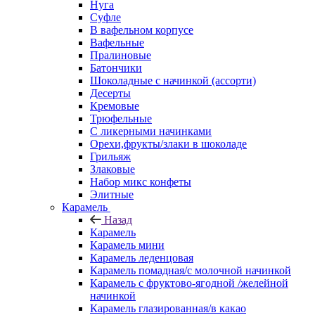
Нуга
Суфле
В вафельном корпусе
Вафельные
Пралиновые
Батончики
Шоколадные с начинкой (ассорти)
Десерты
Кремовые
Трюфельные
С ликерными начинками
Орехи,фрукты/злаки в шоколаде
Грильяж
Злаковые
Набор микс конфеты
Элитные
Карамель
Назад
Карамель
Карамель мини
Карамель леденцовая
Карамель помадная/с молочной начинкой
Карамель с фруктово-ягодной /желейной
начинкой
Карамель глазированная/в какао