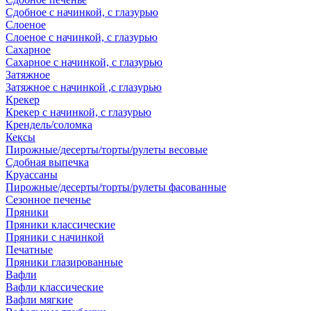
Сдобное с начинкой, с глазурью
Слоеное
Слоеное с начинкой, с глазурью
Сахарное
Сахарное с начинкой, с глазурью
Затяжное
Затяжное с начинкой ,с глазурью
Крекер
Крекер с начинкой, с глазурью
Крендель/соломка
Кексы
Пирожные/десерты/торты/рулеты весовые
Сдобная выпечка
Круассаны
Пирожные/десерты/торты/рулеты фасованные
Сезонное печенье
Пряники
Пряники классические
Пряники с начинкой
Печатные
Пряники глазированные
Вафли
Вафли классические
Вафли мягкие