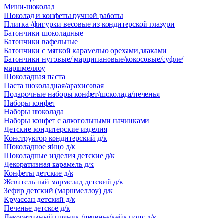
Мини-шоколад
Шоколад и конфеты ручной работы
Плитка /фигурки весовые из кондитерской глазури
Батончики шоколадные
Батончики вафельные
Батончики с мягкой карамелью орехами,злаками
Батончики нуговые/ марципановые/кокосовые/суфле/
маршмеллоу
Шоколадная паста
Паста шоколадная/арахисовая
Подарочные наборы конфет/шоколада/печенья
Наборы конфет
Наборы шоколада
Наборы конфет с алкогольными начинками
Детские кондитерские изделия
Конструктор кондитерский д/к
Шоколадное яйцо д/к
Шоколадные изделия детские д/к
Декоративная карамель д/к
Конфеты детские д/к
Жевательный мармелад детский д/к
Зефир детский (маршмеллоу) д/к
Круассан детский д/к
Печенье детское д/к
Декоративный пряник /печенье/кейк попс д/к