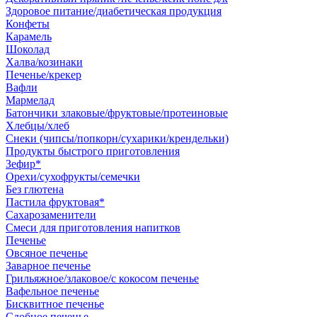
Здоровое питание/диабетическая продукция
Конфеты
Карамель
Шоколад
Халва/козинаки
Печенье/крекер
Вафли
Мармелад
Батончики злаковые/фруктовые/протеиновые
Хлебцы/хлеб
Снеки (чипсы/попкорн/сухарики/крендельки)
Продукты быстрого приготовления
Зефир*
Орехи/сухофрукты/семечки
Без глютена
Пастила фруктовая*
Сахарозаменители
Смеси для приготовления напитков
Печенье
Овсяное печенье
Заварное печенье
Грильяжное/злаковое/с кокосом печенье
Вафельное печенье
Бисквитное печенье
Сдобное печенье