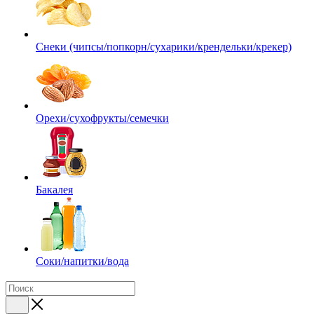
Снеки (чипсы/попкорн/сухарики/крендельки/крекер)
Орехи/сухофрукты/семечки
Бакалея
Соки/напитки/вода