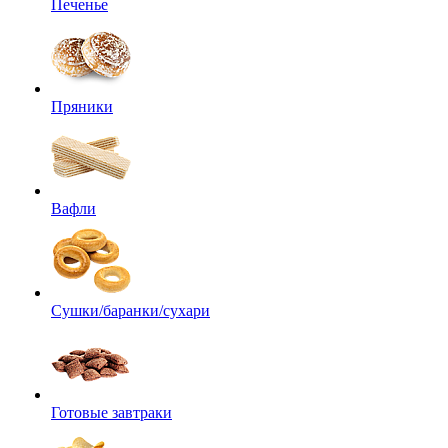
Печенье
Пряники
Вафли
Сушки/баранки/сухари
Готовые завтраки