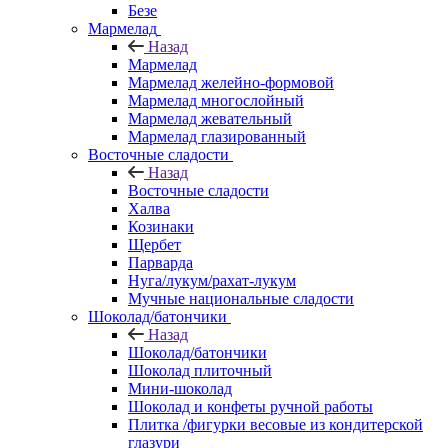
Безе
Мармелад
Назад
Мармелад
Мармелад желейно-формовой
Мармелад многослойный
Мармелад жевательный
Мармелад глазированный
Восточные сладости
Назад
Восточные сладости
Халва
Козинаки
Щербет
Парварда
Нуга/лукум/рахат-лукум
Мучные национальные сладости
Шоколад/батончики
Назад
Шоколад/батончики
Шоколад плиточный
Мини-шоколад
Шоколад и конфеты ручной работы
Плитка /фигурки весовые из кондитерской
глазури