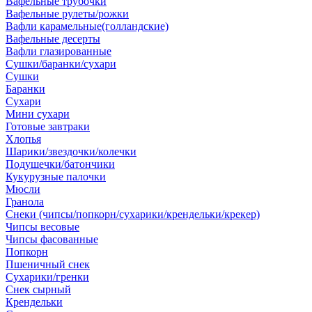
Вафельные трубочки
Вафельные рулеты/рожки
Вафли карамельные(голландские)
Вафельные десерты
Вафли глазированные
Сушки/баранки/сухари
Сушки
Баранки
Сухари
Мини сухари
Готовые завтраки
Хлопья
Шарики/звездочки/колечки
Подушечки/батончики
Кукурузные палочки
Мюсли
Гранола
Снеки (чипсы/попкорн/сухарики/крендельки/крекер)
Чипсы весовые
Чипсы фасованные
Попкорн
Пшеничный снек
Сухарики/гренки
Снек сырный
Крендельки