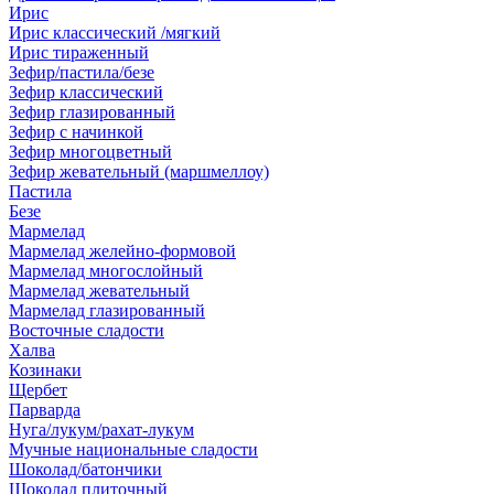
Ирис
Ирис классический /мягкий
Ирис тираженный
Зефир/пастила/безе
Зефир классический
Зефир глазированный
Зефир с начинкой
Зефир многоцветный
Зефир жевательный (маршмеллоу)
Пастила
Безе
Мармелад
Мармелад желейно-формовой
Мармелад многослойный
Мармелад жевательный
Мармелад глазированный
Восточные сладости
Халва
Козинаки
Щербет
Парварда
Нуга/лукум/рахат-лукум
Мучные национальные сладости
Шоколад/батончики
Шоколад плиточный