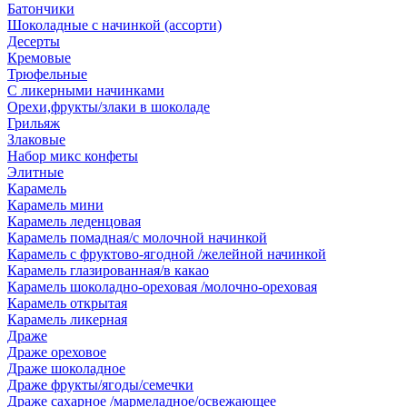
Батончики
Шоколадные с начинкой (ассорти)
Десерты
Кремовые
Трюфельные
С ликерными начинками
Орехи,фрукты/злаки в шоколаде
Грильяж
Злаковые
Набор микс конфеты
Элитные
Карамель
Карамель мини
Карамель леденцовая
Карамель помадная/с молочной начинкой
Карамель с фруктово-ягодной /желейной начинкой
Карамель глазированная/в какао
Карамель шоколадно-ореховая /молочно-ореховая
Карамель открытая
Карамель ликерная
Драже
Драже ореховое
Драже шоколадное
Драже фрукты/ягоды/семечки
Драже сахарное /мармеладное/освежающее