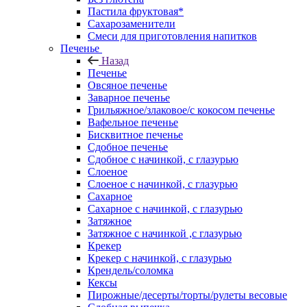
Пастила фруктовая*
Сахарозаменители
Смеси для приготовления напитков
Печенье
Назад
Печенье
Овсяное печенье
Заварное печенье
Грильяжное/злаковое/с кокосом печенье
Вафельное печенье
Бисквитное печенье
Сдобное печенье
Сдобное с начинкой, с глазурью
Слоеное
Слоеное с начинкой, с глазурью
Сахарное
Сахарное с начинкой, с глазурью
Затяжное
Затяжное с начинкой ,с глазурью
Крекер
Крекер с начинкой, с глазурью
Крендель/соломка
Кексы
Пирожные/десерты/торты/рулеты весовые