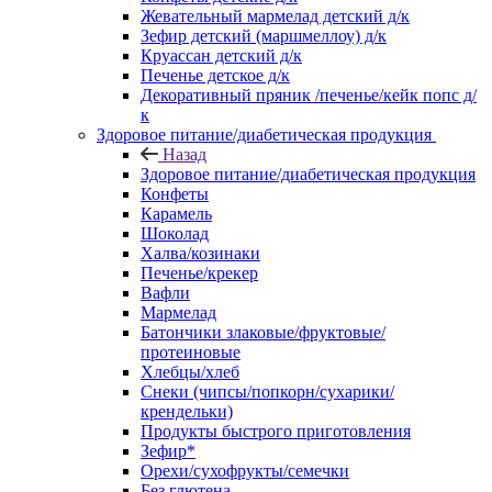
Жевательный мармелад детский д/к
Зефир детский (маршмеллоу) д/к
Круассан детский д/к
Печенье детское д/к
Декоративный пряник /печенье/кейк попс д/
к
Здоровое питание/диабетическая продукция
Назад
Здоровое питание/диабетическая продукция
Конфеты
Карамель
Шоколад
Халва/козинаки
Печенье/крекер
Вафли
Мармелад
Батончики злаковые/фруктовые/
протеиновые
Хлебцы/хлеб
Снеки (чипсы/попкорн/сухарики/
крендельки)
Продукты быстрого приготовления
Зефир*
Орехи/сухофрукты/семечки
Без глютена