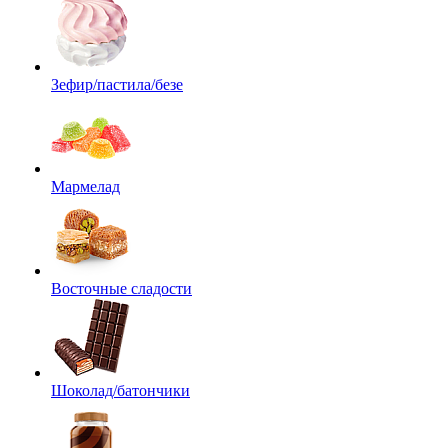
Зефир/пастила/безе
Мармелад
Восточные сладости
Шоколад/батончики