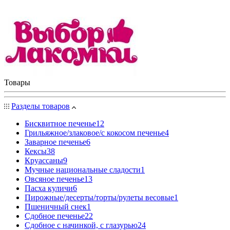
Товары
Разделы товаров
Бисквитное печенье
12
Грильяжное/злаковое/с кокосом печенье
4
Заварное печенье
6
Кексы
38
Круассаны
9
Мучные национальные сладости
1
Овсяное печенье
13
Пасха куличи
6
Пирожные/десерты/торты/рулеты весовые
1
Пшеничный снек
1
Сдобное печенье
22
Сдобное с начинкой, с глазурью
24