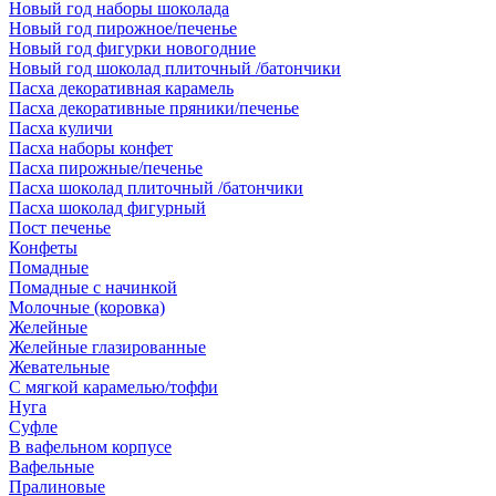
Новый год наборы шоколада
Новый год пирожное/печенье
Новый год фигурки новогодние
Новый год шоколад плиточный /батончики
Пасха декоративная карамель
Пасха декоративные пряники/печенье
Пасха куличи
Пасха наборы конфет
Пасха пирожные/печенье
Пасха шоколад плиточный /батончики
Пасха шоколад фигурный
Пост печенье
Конфеты
Помадные
Помадные с начинкой
Молочные (коровка)
Желейные
Желейные глазированные
Жевательные
С мягкой карамелью/тоффи
Нуга
Суфле
В вафельном корпусе
Вафельные
Пралиновые