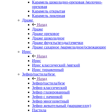
Карамель шоколадно-ореховая /молочно-
ореховая
Карамель открытая
Карамель ликерная
Драже
Назад
Драже
Драже ореховое
Драже шоколадное
Драже фрукты/ягоды/семечки
Драже сахарное /мармеладное/освежающее
Ирис
Назад
Ирис
Ирис классический /мягкий
Ирис тираженный
Зефир/пастила/безе
Назад
Зефир/пастила/безе
Зефир классический
Зефир глазированный
Зефир с начинкой
Зефир многоцветный
Зефир жевательный (маршмеллоу)
Пастила