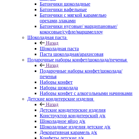
Батончики шоколадные
Батончики вафельные
Батончики с мягкой карамелью
орехами,злаками
Батончики нуговые/ марципановые/
кокосовые/суфле/маршмеллоу
Шоколадная паста
Назад
Шоколадная паста
Паста шоколадная/арахисовая
Подарочные наборы конфет/шоколада/печенья
Назад
Подарочные наборы конфет/шоколада/
печенья
Наборы конфет
Наборы шоколада
Наборы конфет с алкогольными начинками
Детские кондитерские изделия
Назад
Детские кондитерские изделия
Конструктор кондитерский д/к
Шоколадное яйцо д/к
Шоколадные изделия детские д/к
Декоративная карамель д/к
Конфеты детские д/к