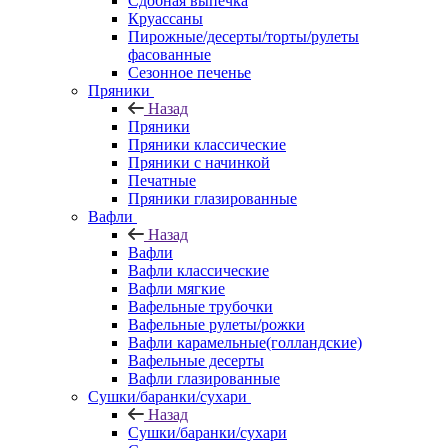
Сдобная выпечка
Круассаны
Пирожные/десерты/торты/рулеты
фасованные
Сезонное печенье
Пряники
Назад
Пряники
Пряники классические
Пряники с начинкой
Печатные
Пряники глазированные
Вафли
Назад
Вафли
Вафли классические
Вафли мягкие
Вафельные трубочки
Вафельные рулеты/рожки
Вафли карамельные(голландские)
Вафельные десерты
Вафли глазированные
Сушки/баранки/сухари
Назад
Сушки/баранки/сухари