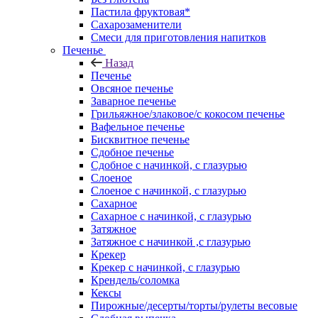
Пастила фруктовая*
Сахарозаменители
Смеси для приготовления напитков
Печенье
Назад
Печенье
Овсяное печенье
Заварное печенье
Грильяжное/злаковое/с кокосом печенье
Вафельное печенье
Бисквитное печенье
Сдобное печенье
Сдобное с начинкой, с глазурью
Слоеное
Слоеное с начинкой, с глазурью
Сахарное
Сахарное с начинкой, с глазурью
Затяжное
Затяжное с начинкой ,с глазурью
Крекер
Крекер с начинкой, с глазурью
Крендель/соломка
Кексы
Пирожные/десерты/торты/рулеты весовые