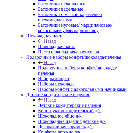
Батончики шоколадные
Батончики вафельные
Батончики с мягкой карамелью
орехами,злаками
Батончики нуговые/ марципановые/
кокосовые/суфле/маршмеллоу
Шоколадная паста
Назад
Шоколадная паста
Паста шоколадная/арахисовая
Подарочные наборы конфет/шоколада/печенья
Назад
Подарочные наборы конфет/шоколада/
печенья
Наборы конфет
Наборы шоколада
Наборы конфет с алкогольными начинками
Детские кондитерские изделия
Назад
Детские кондитерские изделия
Конструктор кондитерский д/к
Шоколадное яйцо д/к
Шоколадные изделия детские д/к
Декоративная карамель д/к
Конфеты детские д/к