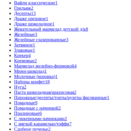
Вафли классические
1
Грильяж
2
Десерты
13
Драже ореховое
1
Драже шоколадное
1
Жевательный мармелад детский д/к
8
Желейные
3
Желейные глазированные
3
Затяжное
1
Злаковые
1
Крекер
4
Кремовые
2
Мармелад желейно-формовой
4
Мини-шоколад
1
Молочные (коровка)
1
Наборы конфет
18
Нуга
2
Паста шоколадная/арахисовая
2
Пирожные/десерты/торты/рулеты фасованные
1
Помадные
9
Помадные с начинкой
2
Пралиновые
6
С ликерными начинками
2
С мягкой карамелью/тоффи
7
Сдобное печенье
2