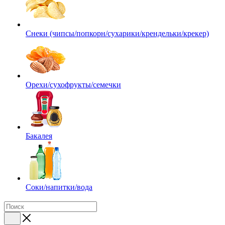
Снеки (чипсы/попкорн/сухарики/крендельки/крекер)
Орехи/сухофрукты/семечки
Бакалея
Соки/напитки/вода