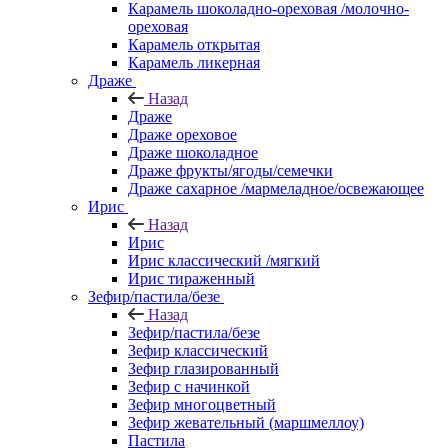
Карамель шоколадно-ореховая /молочно-
ореховая
Карамель открытая
Карамель ликерная
Драже
Назад
Драже
Драже ореховое
Драже шоколадное
Драже фрукты/ягоды/семечки
Драже сахарное /мармеладное/освежающее
Ирис
Назад
Ирис
Ирис классический /мягкий
Ирис тираженный
Зефир/пастила/безе
Назад
Зефир/пастила/безе
Зефир классический
Зефир глазированный
Зефир с начинкой
Зефир многоцветный
Зефир жевательный (маршмеллоу)
Пастила