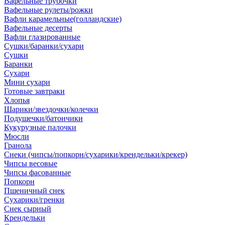
Вафельные трубочки
Вафельные рулеты/рожки
Вафли карамельные(голландские)
Вафельные десерты
Вафли глазированные
Сушки/баранки/сухари
Сушки
Баранки
Сухари
Мини сухари
Готовые завтраки
Хлопья
Шарики/звездочки/колечки
Подушечки/батончики
Кукурузные палочки
Мюсли
Гранола
Снеки (чипсы/попкорн/сухарики/крендельки/крекер)
Чипсы весовые
Чипсы фасованные
Попкорн
Пшеничный снек
Сухарики/гренки
Снек сырный
Крендельки