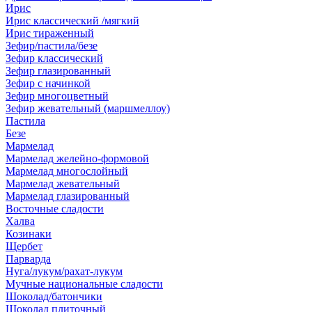
Ирис
Ирис классический /мягкий
Ирис тираженный
Зефир/пастила/безе
Зефир классический
Зефир глазированный
Зефир с начинкой
Зефир многоцветный
Зефир жевательный (маршмеллоу)
Пастила
Безе
Мармелад
Мармелад желейно-формовой
Мармелад многослойный
Мармелад жевательный
Мармелад глазированный
Восточные сладости
Халва
Козинаки
Щербет
Парварда
Нуга/лукум/рахат-лукум
Мучные национальные сладости
Шоколад/батончики
Шоколад плиточный