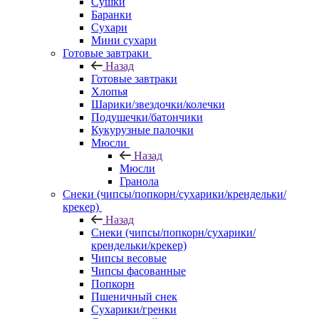
Сушки
Баранки
Сухари
Мини сухари
Готовые завтраки
Назад
Готовые завтраки
Хлопья
Шарики/звездочки/колечки
Подушечки/батончики
Кукурузные палочки
Мюсли
Назад
Мюсли
Гранола
Снеки (чипсы/попкорн/сухарики/крендельки/
крекер)
Назад
Снеки (чипсы/попкорн/сухарики/
крендельки/крекер)
Чипсы весовые
Чипсы фасованные
Попкорн
Пшеничный снек
Сухарики/гренки