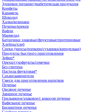
Здоровое питание/диабетическая продукция
Конфеты
Карамель
Шоколад
Халва/козинаки
Печенье/крекер
Вафли
Мармелад
Батончики злаковые/фруктовые/протеиновые
Хлебцы/хлеб
Снеки (чипсы/попкорн/сухарики/крендельки)
Продукты быстрого приготовления
Зефир*
Орехи/сухофрукты/семечки
Без глютена
Пастила фруктовая*
Сахарозаменители
Смеси для приготовления напитков
Печенье
Овсяное печенье
Заварное печенье
Грильяжное/злаковое/с кокосом печенье
Вафельное печенье
Бисквитное печенье
Сдобное печенье