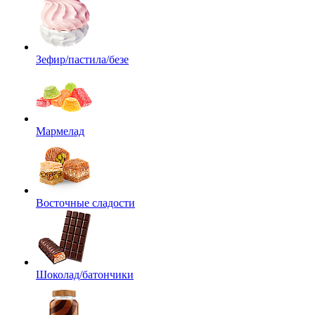
Зефир/пастила/безе
Мармелад
Восточные сладости
Шоколад/батончики