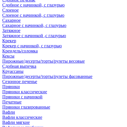
Сдобное с начинкой, с глазурью
Слоеное
Слоеное с начинкой, с глазурью
Сахарное
Сахарное с начинкой, с глазурью
Затяжное
Затяжное с начинкой ,с глазурью
Крекер
Крекер с начинкой, с глазурью
Крендель/соломка
Кексы
Пирожные/десерты/торты/рулеты весовые
Сдобная выпечка
Круассаны
Пирожные/десерты/торты/рулеты фасованные
Сезонное печенье
Пряники
Пряники классические
Пряники с начинкой
Печатные
Пряники глазированные
Вафли
Вафли классические
Вафли мягкие