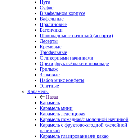
Нуга
Суфле
В вафельном корпусе
Вафельные
Пралиновые
Батончики
Шоколадные с начинкой (ассорти)
Десерты
Кремовые
Трюфельные
С ликерными начинками
Орехи,фрукты/злаки в шоколаде
Грильяж
Злаковые
Набор микс конфеты
Элитные
Карамель
Назад
Карамель
Карамель мини
Карамель леденцовая
Карамель помадная/с молочной начинкой
Карамель с фруктово-ягодной /желейной
начинкой
Карамель глазированная/в какао