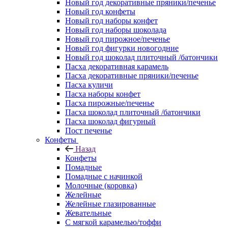
Новый год декоративные пряники/печенье
Новый год конфеты
Новый год наборы конфет
Новый год наборы шоколада
Новый год пирожное/печенье
Новый год фигурки новогодние
Новый год шоколад плиточный /батончики
Пасха декоративная карамель
Пасха декоративные пряники/печенье
Пасха куличи
Пасха наборы конфет
Пасха пирожные/печенье
Пасха шоколад плиточный /батончики
Пасха шоколад фигурный
Пост печенье
Конфеты
Назад
Конфеты
Помадные
Помадные с начинкой
Молочные (коровка)
Желейные
Желейные глазированные
Жевательные
С мягкой карамелью/тоффи