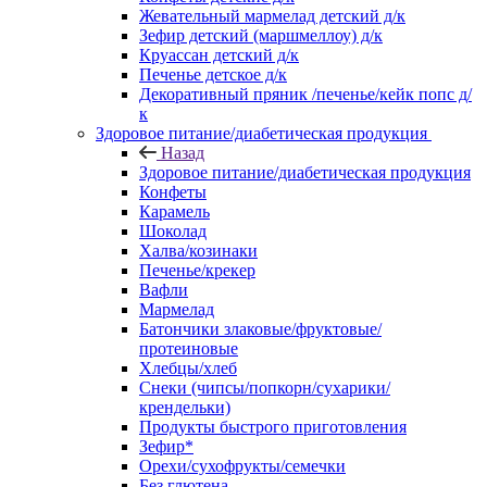
Жевательный мармелад детский д/к
Зефир детский (маршмеллоу) д/к
Круассан детский д/к
Печенье детское д/к
Декоративный пряник /печенье/кейк попс д/
к
Здоровое питание/диабетическая продукция
Назад
Здоровое питание/диабетическая продукция
Конфеты
Карамель
Шоколад
Халва/козинаки
Печенье/крекер
Вафли
Мармелад
Батончики злаковые/фруктовые/
протеиновые
Хлебцы/хлеб
Снеки (чипсы/попкорн/сухарики/
крендельки)
Продукты быстрого приготовления
Зефир*
Орехи/сухофрукты/семечки
Без глютена