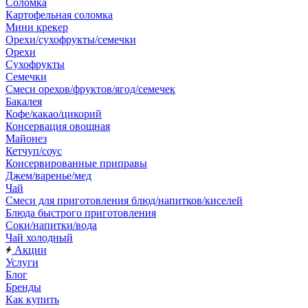
Соломка
Картофельная соломка
Мини крекер
Орехи/сухофрукты/семечки
Орехи
Сухофрукты
Семечки
Смеси орехов/фруктов/ягод/семечек
Бакалея
Кофе/какао/цикорий
Консервация овощная
Майонез
Кетчуп/соус
Консервированные приправы
Джем/варенье/мед
Чай
Смеси для приготовления блюд/напитков/киселей
Блюда быстрого приготовления
Соки/напитки/вода
Чай холодный
Акции
Услуги
Блог
Бренды
Как купить