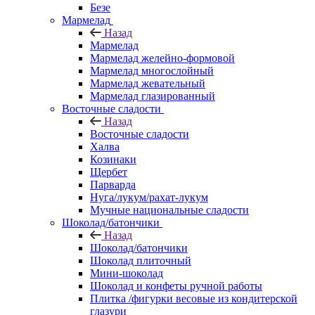
Безе
Мармелад
Назад
Мармелад
Мармелад желейно-формовой
Мармелад многослойный
Мармелад жевательный
Мармелад глазированный
Восточные сладости
Назад
Восточные сладости
Халва
Козинаки
Щербет
Парварда
Нуга/лукум/рахат-лукум
Мучные национальные сладости
Шоколад/батончики
Назад
Шоколад/батончики
Шоколад плиточный
Мини-шоколад
Шоколад и конфеты ручной работы
Плитка /фигурки весовые из кондитерской
глазури