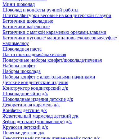
Мини-шоколад
Шоколад и конфеты ручной работы
Плитка /фигурки весовые из кондитерской глазури
Батончики шоколадные
Батончики вафельные
Батончики с мягкой карамелью орехами,злаками
Батончики нуговые/ марципановые/кокосовые/суфле/
маршмеллоу
Шоколадная паста
Паста шоколадная/арахисовая
Подарочные наборы конфет/шоколада/печенья
Наборы конфет
Наборы шоколада
Наборы конфет с алкогольными начинками
Детские кондитерские изделия
Конструктор кондитерский д/к
Шоколадное яйцо д/к
Шоколадные изделия детские д/к
Декоративная карамель д/к
Конфеты детские д/к
Жевательный мармелад детский д/к
Зефир детский (маршмеллоу) д/к
Круассан детский д/к
Печенье детское д/к
Декоративный пряник /печенье/кейк попс д/к