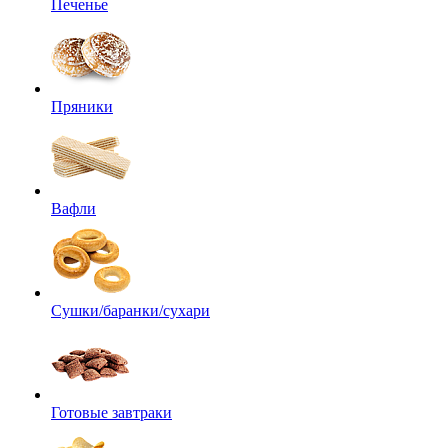
Печенье
Пряники
Вафли
Сушки/баранки/сухари
Готовые завтраки