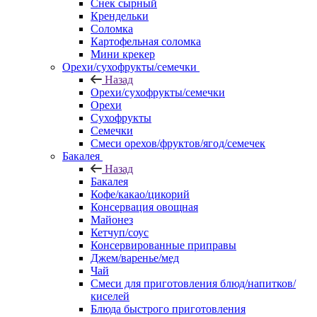
Снек сырный
Крендельки
Соломка
Картофельная соломка
Мини крекер
Орехи/сухофрукты/семечки
Назад
Орехи/сухофрукты/семечки
Орехи
Сухофрукты
Семечки
Смеси орехов/фруктов/ягод/семечек
Бакалея
Назад
Бакалея
Кофе/какао/цикорий
Консервация овощная
Майонез
Кетчуп/соус
Консервированные приправы
Джем/варенье/мед
Чай
Смеси для приготовления блюд/напитков/
киселей
Блюда быстрого приготовления