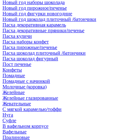
Новый год наборы шоколада
Новый год пирожное/печенье
Новый год фигурки новогодние
Новый год шоколад плиточный /батончики
Пасха декоративная карамель
Пасха декоративные пряники/печенье
Пасха куличи
Пасха наборы конфет
Пасха пирожные/печенье
Пасха шоколад плиточный /батончики
Пасха шоколад фигурный
Пост печенье
Конфеты
Помадные
Помадные с начинкой
Молочные (коровка)
Желейные
Желейные глазированные
Жевательные
С мягкой карамелью/тоффи
Нуга
Суфле
В вафельном корпусе
Вафельные
Пралиновые