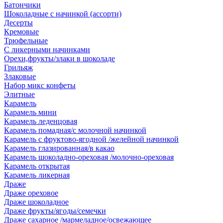
Батончики
Шоколадные с начинкой (ассорти)
Десерты
Кремовые
Трюфельные
С ликерными начинками
Орехи,фрукты/злаки в шоколаде
Грильяж
Злаковые
Набор микс конфеты
Элитные
Карамель
Карамель мини
Карамель леденцовая
Карамель помадная/с молочной начинкой
Карамель с фруктово-ягодной /желейной начинкой
Карамель глазированная/в какао
Карамель шоколадно-ореховая /молочно-ореховая
Карамель открытая
Карамель ликерная
Драже
Драже ореховое
Драже шоколадное
Драже фрукты/ягоды/семечки
Драже сахарное /мармеладное/освежающее