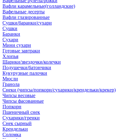
Вафельные рулеты/рожки
Вафли карамельные(голландские)
Вафельные десерты
Вафли глазированные
Сушки/баранки/сухари
Сушки
Баранки
Сухари
Мини сухари
Готовые завтраки
Хлопья
Шарики/звездочки/колечки
Подушечки/батончики
Кукурузные палочки
Мюсли
Гранола
Снеки (чипсы/попкорн/сухарики/крендельки/крекер)
Чипсы весовые
Чипсы фасованные
Попкорн
Пшеничный снек
Сухарики/гренки
Снек сырный
Крендельки
Соломка