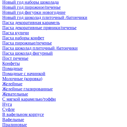
Новый год наборы шоколада
Новый год пирожное/печенье
Новый год фигурки новогодние
Новый год шоколад плиточный /батончики
Пасха декоративная карамель
Пасха декоративные пряники/печенье
Пасха куличи
Пасха наборы конфет
Пасха пирожные/печенье
Пасха шоколад плиточный /батончики
Пасха шоколад фигурный
Пост печенье
Конфеты
Помадные
Помадные с начинкой
Молочные (коровка)
Желейные
Желейные глазированные
Жевательные
С мягкой карамелью/тоффи
Нуга
Суфле
В вафельном корпусе
Вафельные
Пралиновые