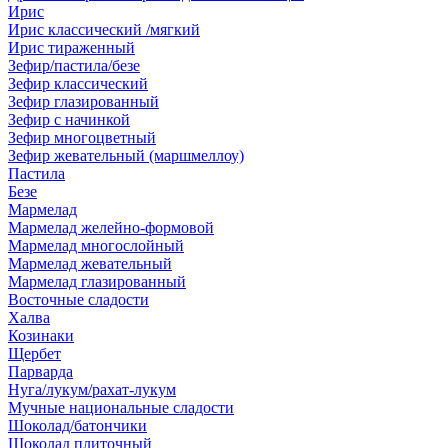
Ирис
Ирис классический /мягкий
Ирис тираженный
Зефир/пастила/безе
Зефир классический
Зефир глазированный
Зефир с начинкой
Зефир многоцветный
Зефир жевательный (маршмеллоу)
Пастила
Безе
Мармелад
Мармелад желейно-формовой
Мармелад многослойный
Мармелад жевательный
Мармелад глазированный
Восточные сладости
Халва
Козинаки
Щербет
Парварда
Нуга/лукум/рахат-лукум
Мучные национальные сладости
Шоколад/батончики
Шоколад плиточный