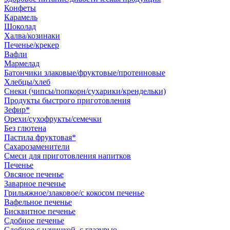
Конфеты
Карамель
Шоколад
Халва/козинаки
Печенье/крекер
Вафли
Мармелад
Батончики злаковые/фруктовые/протеиновые
Хлебцы/хлеб
Снеки (чипсы/попкорн/сухарики/крендельки)
Продукты быстрого приготовления
Зефир*
Орехи/сухофрукты/семечки
Без глютена
Пастила фруктовая*
Сахарозаменители
Смеси для приготовления напитков
Печенье
Овсяное печенье
Заварное печенье
Грильяжное/злаковое/с кокосом печенье
Вафельное печенье
Бисквитное печенье
Сдобное печенье
Сдобное с начинкой, с глазурью