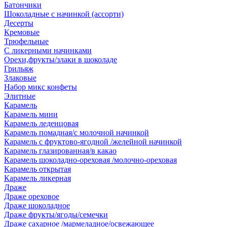
Батончики
Шоколадные с начинкой (ассорти)
Десерты
Кремовые
Трюфельные
С ликерными начинками
Орехи,фрукты/злаки в шоколаде
Грильяж
Злаковые
Набор микс конфеты
Элитные
Карамель
Карамель мини
Карамель леденцовая
Карамель помадная/с молочной начинкой
Карамель с фруктово-ягодной /желейной начинкой
Карамель глазированная/в какао
Карамель шоколадно-ореховая /молочно-ореховая
Карамель открытая
Карамель ликерная
Драже
Драже ореховое
Драже шоколадное
Драже фрукты/ягоды/семечки
Драже сахарное /мармеладное/освежающее