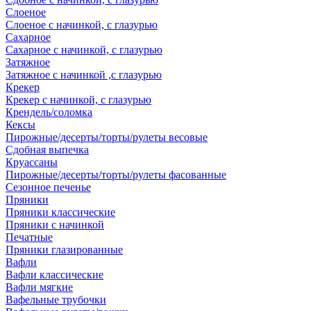
Слоеное
Слоеное с начинкой, с глазурью
Сахарное
Сахарное с начинкой, с глазурью
Затяжное
Затяжное с начинкой ,с глазурью
Крекер
Крекер с начинкой, с глазурью
Крендель/соломка
Кексы
Пирожные/десерты/торты/рулеты весовые
Сдобная выпечка
Круассаны
Пирожные/десерты/торты/рулеты фасованные
Сезонное печенье
Пряники
Пряники классические
Пряники с начинкой
Печатные
Пряники глазированные
Вафли
Вафли классические
Вафли мягкие
Вафельные трубочки