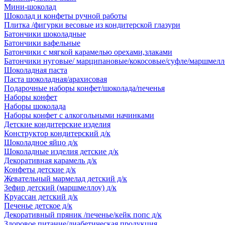
Мини-шоколад
Шоколад и конфеты ручной работы
Плитка /фигурки весовые из кондитерской глазури
Батончики шоколадные
Батончики вафельные
Батончики с мягкой карамелью орехами,злаками
Батончики нуговые/ марципановые/кокосовые/суфле/маршмелл
Шоколадная паста
Паста шоколадная/арахисовая
Подарочные наборы конфет/шоколада/печенья
Наборы конфет
Наборы шоколада
Наборы конфет с алкогольными начинками
Детские кондитерские изделия
Конструктор кондитерский д/к
Шоколадное яйцо д/к
Шоколадные изделия детские д/к
Декоративная карамель д/к
Конфеты детские д/к
Жевательный мармелад детский д/к
Зефир детский (маршмеллоу) д/к
Круассан детский д/к
Печенье детское д/к
Декоративный пряник /печенье/кейк попс д/к
Здоровое питание/диабетическая продукция