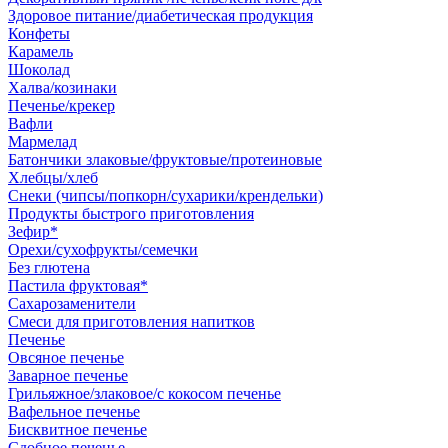
Здоровое питание/диабетическая продукция
Конфеты
Карамель
Шоколад
Халва/козинаки
Печенье/крекер
Вафли
Мармелад
Батончики злаковые/фруктовые/протеиновые
Хлебцы/хлеб
Снеки (чипсы/попкорн/сухарики/крендельки)
Продукты быстрого приготовления
Зефир*
Орехи/сухофрукты/семечки
Без глютена
Пастила фруктовая*
Сахарозаменители
Смеси для приготовления напитков
Печенье
Овсяное печенье
Заварное печенье
Грильяжное/злаковое/с кокосом печенье
Вафельное печенье
Бисквитное печенье
Сдобное печенье