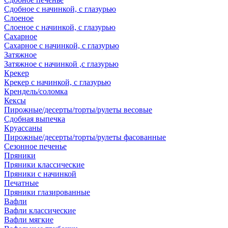
Сдобное с начинкой, с глазурью
Слоеное
Слоеное с начинкой, с глазурью
Сахарное
Сахарное с начинкой, с глазурью
Затяжное
Затяжное с начинкой ,с глазурью
Крекер
Крекер с начинкой, с глазурью
Крендель/соломка
Кексы
Пирожные/десерты/торты/рулеты весовые
Сдобная выпечка
Круассаны
Пирожные/десерты/торты/рулеты фасованные
Сезонное печенье
Пряники
Пряники классические
Пряники с начинкой
Печатные
Пряники глазированные
Вафли
Вафли классические
Вафли мягкие