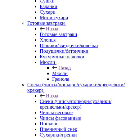
Сушки
Баранки
Сухари
Мини сухари
Готовые завтраки
Назад
Готовые завтраки
Хлопья
Шарики/звездочки/колечки
Подушечки/батончики
Кукурузные палочки
Мюсли
Назад
Мюсли
Гранола
Снеки (чипсы/попкорн/сухарики/крендельки/
крекер)
Назад
Снеки (чипсы/попкорн/сухарики/
крендельки/крекер)
Чипсы весовые
Чипсы фасованные
Попкорн
Пшеничный снек
Сухарики/гренки