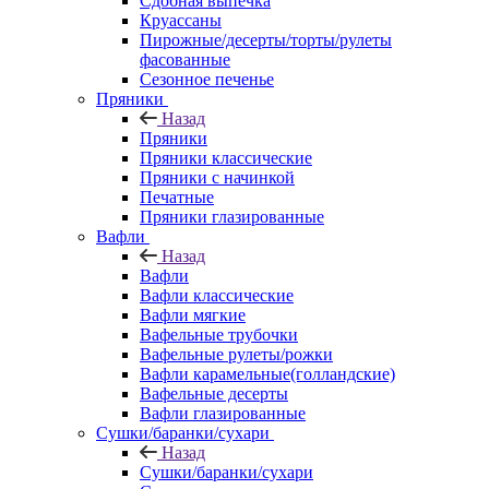
Сдобная выпечка
Круассаны
Пирожные/десерты/торты/рулеты
фасованные
Сезонное печенье
Пряники
Назад
Пряники
Пряники классические
Пряники с начинкой
Печатные
Пряники глазированные
Вафли
Назад
Вафли
Вафли классические
Вафли мягкие
Вафельные трубочки
Вафельные рулеты/рожки
Вафли карамельные(голландские)
Вафельные десерты
Вафли глазированные
Сушки/баранки/сухари
Назад
Сушки/баранки/сухари