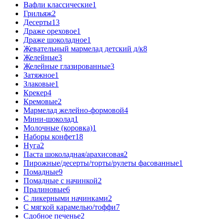
Вафли классические
1
Грильяж
2
Десерты
13
Драже ореховое
1
Драже шоколадное
1
Жевательный мармелад детский д/к
8
Желейные
3
Желейные глазированные
3
Затяжное
1
Злаковые
1
Крекер
4
Кремовые
2
Мармелад желейно-формовой
4
Мини-шоколад
1
Молочные (коровка)
1
Наборы конфет
18
Нуга
2
Паста шоколадная/арахисовая
2
Пирожные/десерты/торты/рулеты фасованные
1
Помадные
9
Помадные с начинкой
2
Пралиновые
6
С ликерными начинками
2
С мягкой карамелью/тоффи
7
Сдобное печенье
2