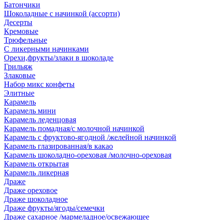
Батончики
Шоколадные с начинкой (ассорти)
Десерты
Кремовые
Трюфельные
С ликерными начинками
Орехи,фрукты/злаки в шоколаде
Грильяж
Злаковые
Набор микс конфеты
Элитные
Карамель
Карамель мини
Карамель леденцовая
Карамель помадная/с молочной начинкой
Карамель с фруктово-ягодной /желейной начинкой
Карамель глазированная/в какао
Карамель шоколадно-ореховая /молочно-ореховая
Карамель открытая
Карамель ликерная
Драже
Драже ореховое
Драже шоколадное
Драже фрукты/ягоды/семечки
Драже сахарное /мармеладное/освежающее