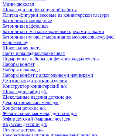
Мини-шоколад
Шоколад и конфеты ручной работы
Плитка /фигурки весовые из кондитерской глазури
Батончики шоколадные
Батончики вафельные
Батончики с мягкой карамелью орехами,злаками
Батончики нуговые/ марципановые/кокосовые/суфле/
маршмеллоу
Шоколадная паста
Паста шоколадная/арахисовая
Подарочные наборы конфет/шоколада/печенья
Наборы конфет
Наборы шоколада
Наборы конфет с алкогольными начинками
Детские кондитерские изделия
Конструктор кондитерский д/к
Шоколадное яйцо д/к
Шоколадные изделия детские д/к
Декоративная карамель д/к
Конфеты детские д/к
Жевательный мармелад детский д/к
Зефир детский (маршмеллоу) д/к
Круассан детский д/к
Печенье детское д/к
Декоративный пряник /печенье/кейк попс д/к