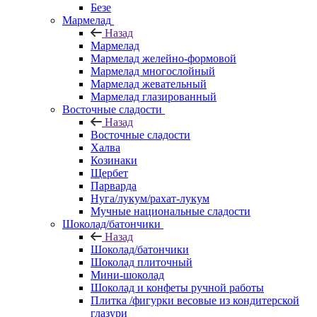
Безе
Мармелад
Назад
Мармелад
Мармелад желейно-формовой
Мармелад многослойный
Мармелад жевательный
Мармелад глазированный
Восточные сладости
Назад
Восточные сладости
Халва
Козинаки
Щербет
Парварда
Нуга/лукум/рахат-лукум
Мучные национальные сладости
Шоколад/батончики
Назад
Шоколад/батончики
Шоколад плиточный
Мини-шоколад
Шоколад и конфеты ручной работы
Плитка /фигурки весовые из кондитерской
глазури