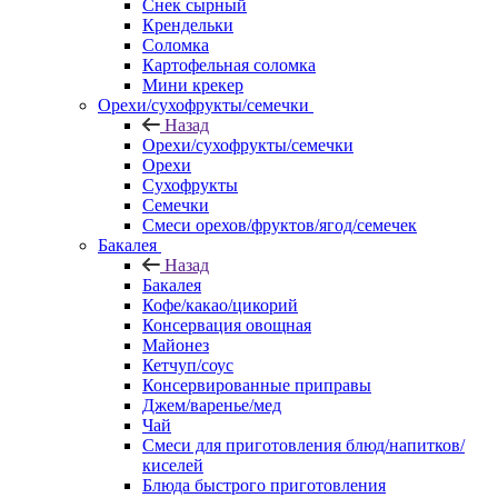
Снек сырный
Крендельки
Соломка
Картофельная соломка
Мини крекер
Орехи/сухофрукты/семечки
Назад
Орехи/сухофрукты/семечки
Орехи
Сухофрукты
Семечки
Смеси орехов/фруктов/ягод/семечек
Бакалея
Назад
Бакалея
Кофе/какао/цикорий
Консервация овощная
Майонез
Кетчуп/соус
Консервированные приправы
Джем/варенье/мед
Чай
Смеси для приготовления блюд/напитков/
киселей
Блюда быстрого приготовления