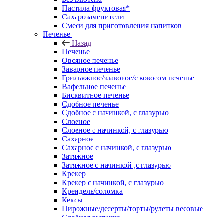
Пастила фруктовая*
Сахарозаменители
Смеси для приготовления напитков
Печенье
Назад
Печенье
Овсяное печенье
Заварное печенье
Грильяжное/злаковое/с кокосом печенье
Вафельное печенье
Бисквитное печенье
Сдобное печенье
Сдобное с начинкой, с глазурью
Слоеное
Слоеное с начинкой, с глазурью
Сахарное
Сахарное с начинкой, с глазурью
Затяжное
Затяжное с начинкой ,с глазурью
Крекер
Крекер с начинкой, с глазурью
Крендель/соломка
Кексы
Пирожные/десерты/торты/рулеты весовые