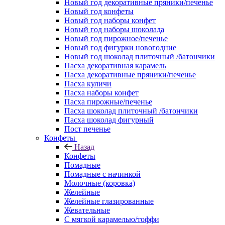
Новый год декоративные пряники/печенье
Новый год конфеты
Новый год наборы конфет
Новый год наборы шоколада
Новый год пирожное/печенье
Новый год фигурки новогодние
Новый год шоколад плиточный /батончики
Пасха декоративная карамель
Пасха декоративные пряники/печенье
Пасха куличи
Пасха наборы конфет
Пасха пирожные/печенье
Пасха шоколад плиточный /батончики
Пасха шоколад фигурный
Пост печенье
Конфеты
Назад
Конфеты
Помадные
Помадные с начинкой
Молочные (коровка)
Желейные
Желейные глазированные
Жевательные
С мягкой карамелью/тоффи