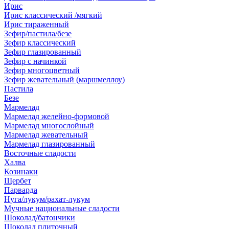
Ирис
Ирис классический /мягкий
Ирис тираженный
Зефир/пастила/безе
Зефир классический
Зефир глазированный
Зефир с начинкой
Зефир многоцветный
Зефир жевательный (маршмеллоу)
Пастила
Безе
Мармелад
Мармелад желейно-формовой
Мармелад многослойный
Мармелад жевательный
Мармелад глазированный
Восточные сладости
Халва
Козинаки
Щербет
Парварда
Нуга/лукум/рахат-лукум
Мучные национальные сладости
Шоколад/батончики
Шоколад плиточный