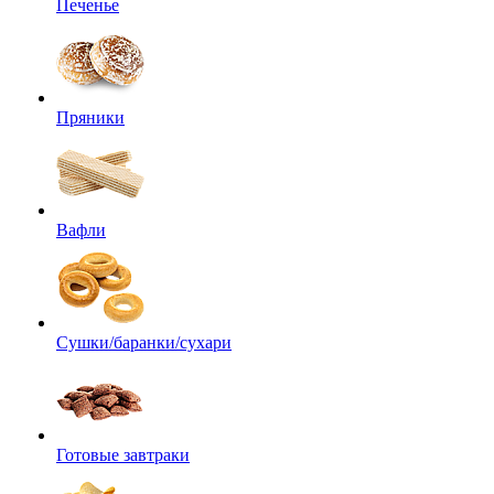
Печенье
Пряники
Вафли
Сушки/баранки/сухари
Готовые завтраки