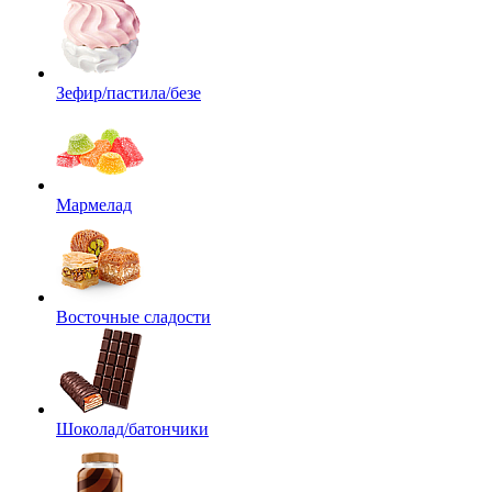
Зефир/пастила/безе
Мармелад
Восточные сладости
Шоколад/батончики