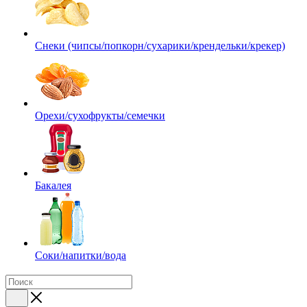
Снеки (чипсы/попкорн/сухарики/крендельки/крекер)
Орехи/сухофрукты/семечки
Бакалея
Соки/напитки/вода