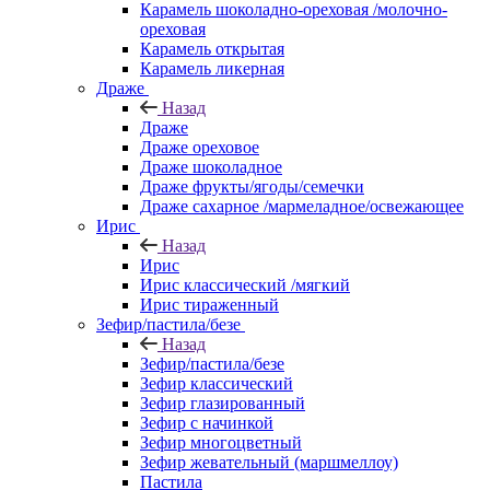
Карамель шоколадно-ореховая /молочно-
ореховая
Карамель открытая
Карамель ликерная
Драже
Назад
Драже
Драже ореховое
Драже шоколадное
Драже фрукты/ягоды/семечки
Драже сахарное /мармеладное/освежающее
Ирис
Назад
Ирис
Ирис классический /мягкий
Ирис тираженный
Зефир/пастила/безе
Назад
Зефир/пастила/безе
Зефир классический
Зефир глазированный
Зефир с начинкой
Зефир многоцветный
Зефир жевательный (маршмеллоу)
Пастила