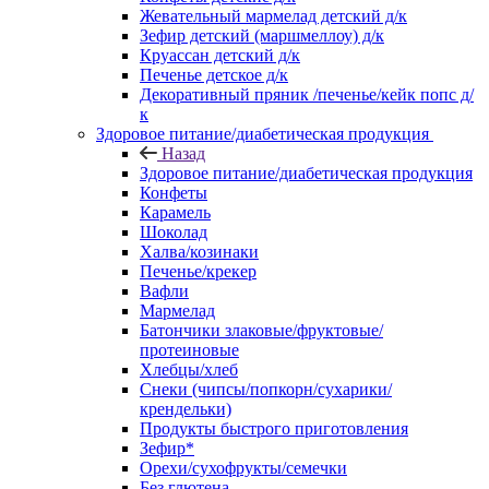
Жевательный мармелад детский д/к
Зефир детский (маршмеллоу) д/к
Круассан детский д/к
Печенье детское д/к
Декоративный пряник /печенье/кейк попс д/
к
Здоровое питание/диабетическая продукция
Назад
Здоровое питание/диабетическая продукция
Конфеты
Карамель
Шоколад
Халва/козинаки
Печенье/крекер
Вафли
Мармелад
Батончики злаковые/фруктовые/
протеиновые
Хлебцы/хлеб
Снеки (чипсы/попкорн/сухарики/
крендельки)
Продукты быстрого приготовления
Зефир*
Орехи/сухофрукты/семечки
Без глютена