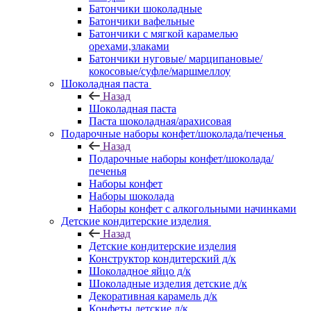
Батончики шоколадные
Батончики вафельные
Батончики с мягкой карамелью
орехами,злаками
Батончики нуговые/ марципановые/
кокосовые/суфле/маршмеллоу
Шоколадная паста
Назад
Шоколадная паста
Паста шоколадная/арахисовая
Подарочные наборы конфет/шоколада/печенья
Назад
Подарочные наборы конфет/шоколада/
печенья
Наборы конфет
Наборы шоколада
Наборы конфет с алкогольными начинками
Детские кондитерские изделия
Назад
Детские кондитерские изделия
Конструктор кондитерский д/к
Шоколадное яйцо д/к
Шоколадные изделия детские д/к
Декоративная карамель д/к
Конфеты детские д/к