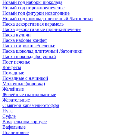
Новый год наборы шоколада
Новый год пирожное/печенье
Новый год фигурки новогодние
Новый год шоколад плиточный /батончики
Пасха декоративная карамель
Пасха декоративные пряники/печенье
Пасха куличи
Пасха наборы конфет
Пасха пирожные/печенье
Пасха шоколад плиточный /батончики
Пасха шоколад фигурный
Пост печенье
Конфеты
Помадные
Помадные с начинкой
Молочные (коровка)
Желейные
Желейные глазированные
Жевательные
С мягкой карамелью/тоффи
Нуга
Суфле
В вафельном корпусе
Вафельные
Пралиновые