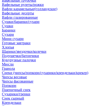
Вафельные трубочки
Вафельные рулеты/рожки
Вафли карамельные(голландские)
Вафельные десерты
Вафли глазированные
Сушки/баранки/сухари
Сушки
Баранки
Сухари
Мини сухари
Готовые завтраки
Хлопья
Шарики/звездочки/колечки
Подушечки/батончики
Кукурузные палочки
Мюсли
Гранола
Снеки (чипсы/попкорн/сухарики/крендельки/крекер)
Чипсы весовые
Чипсы фасованные
Попкорн
Пшеничный снек
Сухарики/гренки
Снек сырный
Крендельки