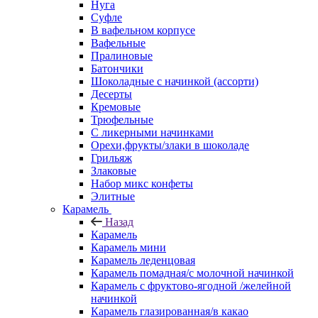
Нуга
Суфле
В вафельном корпусе
Вафельные
Пралиновые
Батончики
Шоколадные с начинкой (ассорти)
Десерты
Кремовые
Трюфельные
С ликерными начинками
Орехи,фрукты/злаки в шоколаде
Грильяж
Злаковые
Набор микс конфеты
Элитные
Карамель
Назад
Карамель
Карамель мини
Карамель леденцовая
Карамель помадная/с молочной начинкой
Карамель с фруктово-ягодной /желейной
начинкой
Карамель глазированная/в какао