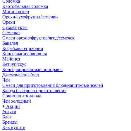
Соломка
Картофельная соломка
Мини крекер
Орехи/сухофрукты/семечки
Орехи
Сухофрукты
Семечки
Смеси орехов/фруктов/ягод/семечек
Бакалея
Кофе/какао/цикорий
Консервация овощная
Майонез
Кетчуп/соус
Консервированные приправы
Джем/варенье/мед
Чай
Смеси для приготовления блюд/напитков/киселей
Блюда быстрого приготовления
Соки/напитки/вода
Чай холодный
Акции
Услуги
Блог
Бренды
Как купить