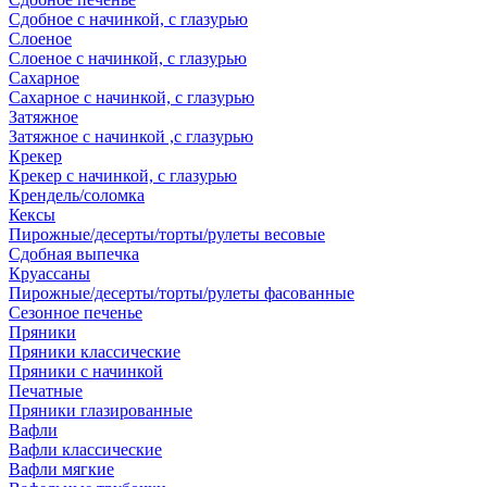
Сдобное с начинкой, с глазурью
Слоеное
Слоеное с начинкой, с глазурью
Сахарное
Сахарное с начинкой, с глазурью
Затяжное
Затяжное с начинкой ,с глазурью
Крекер
Крекер с начинкой, с глазурью
Крендель/соломка
Кексы
Пирожные/десерты/торты/рулеты весовые
Сдобная выпечка
Круассаны
Пирожные/десерты/торты/рулеты фасованные
Сезонное печенье
Пряники
Пряники классические
Пряники с начинкой
Печатные
Пряники глазированные
Вафли
Вафли классические
Вафли мягкие