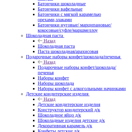
Батончики шоколадные
Батончики вафельные
Батончики с мягкой карамелью
орехами,злаками
Батончики нуговые/ марципановые/
кокосовые/суфле/маршмеллоу
Шоколадная паста
Назад
Шоколадная паста
Паста шоколадная/арахисовая
Подарочные наборы конфет/шоколада/печенья
Назад
Подарочные наборы конфет/шоколада/
печенья
Наборы конфет
Наборы шоколада
Наборы конфет с алкогольными начинками
Детские кондитерские изделия
Назад
Детские кондитерские изделия
Конструктор кондитерский д/к
Шоколадное яйцо д/к
Шоколадные изделия детские д/к
Декоративная карамель д/к
Конфеты детские д/к