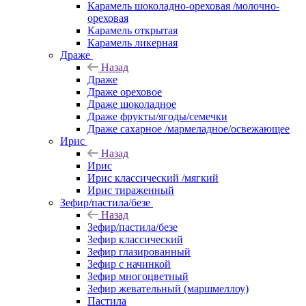
Карамель шоколадно-ореховая /молочно-
ореховая
Карамель открытая
Карамель ликерная
Драже
Назад
Драже
Драже ореховое
Драже шоколадное
Драже фрукты/ягоды/семечки
Драже сахарное /мармеладное/освежающее
Ирис
Назад
Ирис
Ирис классический /мягкий
Ирис тираженный
Зефир/пастила/безе
Назад
Зефир/пастила/безе
Зефир классический
Зефир глазированный
Зефир с начинкой
Зефир многоцветный
Зефир жевательный (маршмеллоу)
Пастила