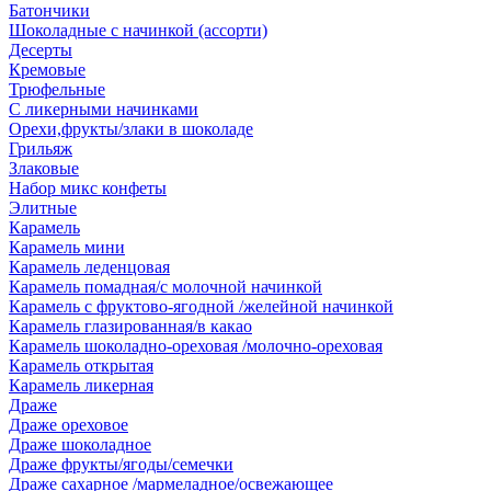
Батончики
Шоколадные с начинкой (ассорти)
Десерты
Кремовые
Трюфельные
С ликерными начинками
Орехи,фрукты/злаки в шоколаде
Грильяж
Злаковые
Набор микс конфеты
Элитные
Карамель
Карамель мини
Карамель леденцовая
Карамель помадная/с молочной начинкой
Карамель с фруктово-ягодной /желейной начинкой
Карамель глазированная/в какао
Карамель шоколадно-ореховая /молочно-ореховая
Карамель открытая
Карамель ликерная
Драже
Драже ореховое
Драже шоколадное
Драже фрукты/ягоды/семечки
Драже сахарное /мармеладное/освежающее