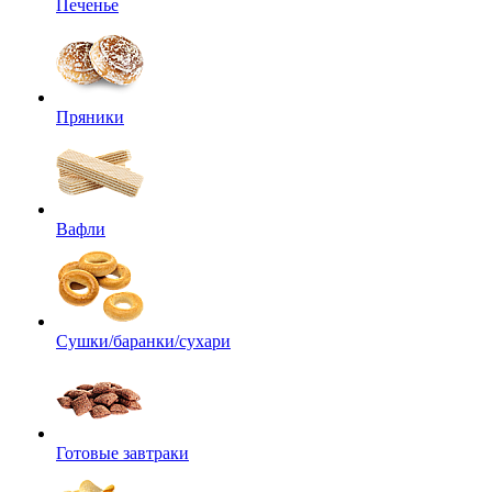
Печенье
Пряники
Вафли
Сушки/баранки/сухари
Готовые завтраки