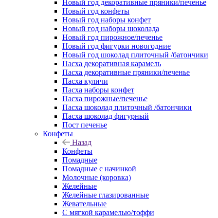
Новый год декоративные пряники/печенье
Новый год конфеты
Новый год наборы конфет
Новый год наборы шоколада
Новый год пирожное/печенье
Новый год фигурки новогодние
Новый год шоколад плиточный /батончики
Пасха декоративная карамель
Пасха декоративные пряники/печенье
Пасха куличи
Пасха наборы конфет
Пасха пирожные/печенье
Пасха шоколад плиточный /батончики
Пасха шоколад фигурный
Пост печенье
Конфеты
Назад
Конфеты
Помадные
Помадные с начинкой
Молочные (коровка)
Желейные
Желейные глазированные
Жевательные
С мягкой карамелью/тоффи