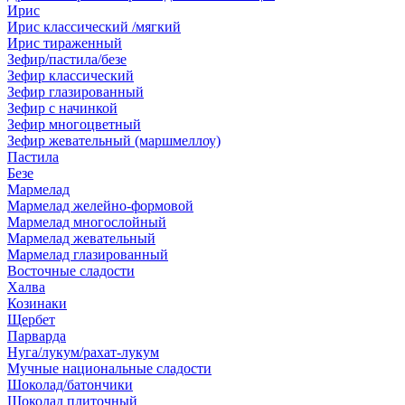
Ирис
Ирис классический /мягкий
Ирис тираженный
Зефир/пастила/безе
Зефир классический
Зефир глазированный
Зефир с начинкой
Зефир многоцветный
Зефир жевательный (маршмеллоу)
Пастила
Безе
Мармелад
Мармелад желейно-формовой
Мармелад многослойный
Мармелад жевательный
Мармелад глазированный
Восточные сладости
Халва
Козинаки
Щербет
Парварда
Нуга/лукум/рахат-лукум
Мучные национальные сладости
Шоколад/батончики
Шоколад плиточный