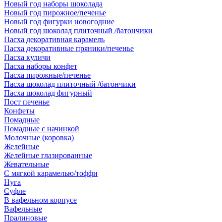
Новый год наборы шоколада
Новый год пирожное/печенье
Новый год фигурки новогодние
Новый год шоколад плиточный /батончики
Пасха декоративная карамель
Пасха декоративные пряники/печенье
Пасха куличи
Пасха наборы конфет
Пасха пирожные/печенье
Пасха шоколад плиточный /батончики
Пасха шоколад фигурный
Пост печенье
Конфеты
Помадные
Помадные с начинкой
Молочные (коровка)
Желейные
Желейные глазированные
Жевательные
С мягкой карамелью/тоффи
Нуга
Суфле
В вафельном корпусе
Вафельные
Пралиновые