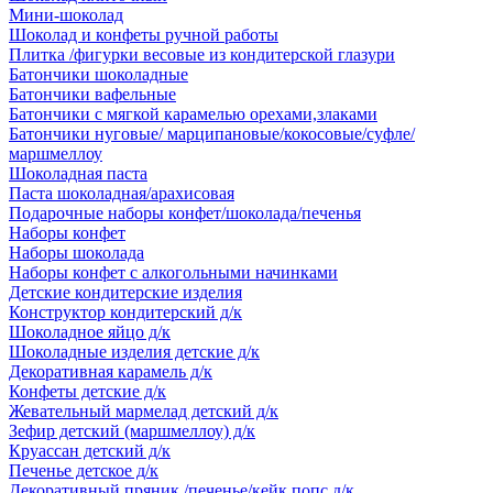
Мини-шоколад
Шоколад и конфеты ручной работы
Плитка /фигурки весовые из кондитерской глазури
Батончики шоколадные
Батончики вафельные
Батончики с мягкой карамелью орехами,злаками
Батончики нуговые/ марципановые/кокосовые/суфле/
маршмеллоу
Шоколадная паста
Паста шоколадная/арахисовая
Подарочные наборы конфет/шоколада/печенья
Наборы конфет
Наборы шоколада
Наборы конфет с алкогольными начинками
Детские кондитерские изделия
Конструктор кондитерский д/к
Шоколадное яйцо д/к
Шоколадные изделия детские д/к
Декоративная карамель д/к
Конфеты детские д/к
Жевательный мармелад детский д/к
Зефир детский (маршмеллоу) д/к
Круассан детский д/к
Печенье детское д/к
Декоративный пряник /печенье/кейк попс д/к