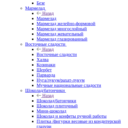
Безе
Мармелад
Назад
Мармелад
Мармелад желейно-формовой
Мармелад многослойный
Мармелад жевательный
Мармелад глазированный
Восточные сладости
Назад
Восточные сладости
Халва
Козинаки
Щербет
Парварда
Нуга/лукум/рахат-лукум
Мучные национальные сладости
Шоколад/батончики
Назад
Шоколад/батончики
Шоколад плиточный
Мини-шоколад
Шоколад и конфеты ручной работы
Плитка /фигурки весовые из кондитерской
глазури