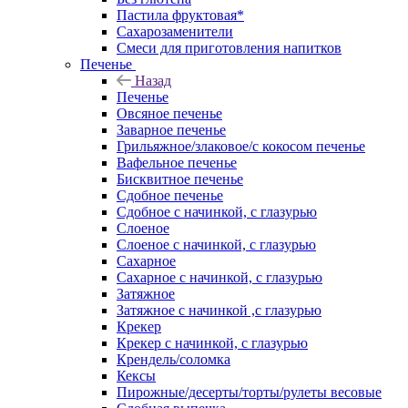
Пастила фруктовая*
Сахарозаменители
Смеси для приготовления напитков
Печенье
Назад
Печенье
Овсяное печенье
Заварное печенье
Грильяжное/злаковое/с кокосом печенье
Вафельное печенье
Бисквитное печенье
Сдобное печенье
Сдобное с начинкой, с глазурью
Слоеное
Слоеное с начинкой, с глазурью
Сахарное
Сахарное с начинкой, с глазурью
Затяжное
Затяжное с начинкой ,с глазурью
Крекер
Крекер с начинкой, с глазурью
Крендель/соломка
Кексы
Пирожные/десерты/торты/рулеты весовые