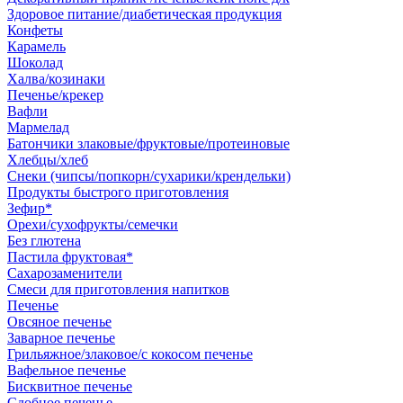
Здоровое питание/диабетическая продукция
Конфеты
Карамель
Шоколад
Халва/козинаки
Печенье/крекер
Вафли
Мармелад
Батончики злаковые/фруктовые/протеиновые
Хлебцы/хлеб
Снеки (чипсы/попкорн/сухарики/крендельки)
Продукты быстрого приготовления
Зефир*
Орехи/сухофрукты/семечки
Без глютена
Пастила фруктовая*
Сахарозаменители
Смеси для приготовления напитков
Печенье
Овсяное печенье
Заварное печенье
Грильяжное/злаковое/с кокосом печенье
Вафельное печенье
Бисквитное печенье
Сдобное печенье