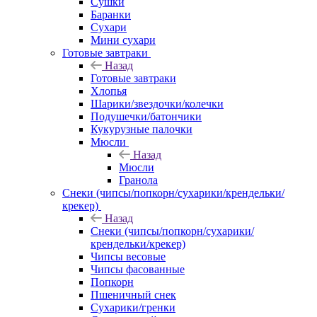
Сушки
Баранки
Сухари
Мини сухари
Готовые завтраки
Назад
Готовые завтраки
Хлопья
Шарики/звездочки/колечки
Подушечки/батончики
Кукурузные палочки
Мюсли
Назад
Мюсли
Гранола
Снеки (чипсы/попкорн/сухарики/крендельки/
крекер)
Назад
Снеки (чипсы/попкорн/сухарики/
крендельки/крекер)
Чипсы весовые
Чипсы фасованные
Попкорн
Пшеничный снек
Сухарики/гренки