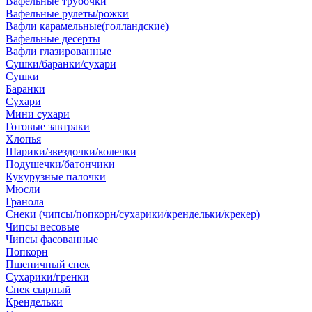
Вафельные трубочки
Вафельные рулеты/рожки
Вафли карамельные(голландские)
Вафельные десерты
Вафли глазированные
Сушки/баранки/сухари
Сушки
Баранки
Сухари
Мини сухари
Готовые завтраки
Хлопья
Шарики/звездочки/колечки
Подушечки/батончики
Кукурузные палочки
Мюсли
Гранола
Снеки (чипсы/попкорн/сухарики/крендельки/крекер)
Чипсы весовые
Чипсы фасованные
Попкорн
Пшеничный снек
Сухарики/гренки
Снек сырный
Крендельки