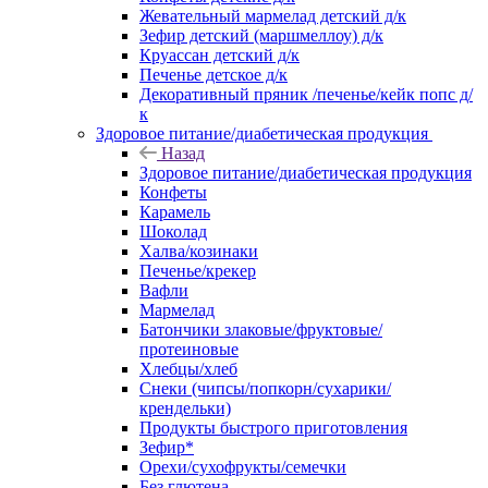
Жевательный мармелад детский д/к
Зефир детский (маршмеллоу) д/к
Круассан детский д/к
Печенье детское д/к
Декоративный пряник /печенье/кейк попс д/
к
Здоровое питание/диабетическая продукция
Назад
Здоровое питание/диабетическая продукция
Конфеты
Карамель
Шоколад
Халва/козинаки
Печенье/крекер
Вафли
Мармелад
Батончики злаковые/фруктовые/
протеиновые
Хлебцы/хлеб
Снеки (чипсы/попкорн/сухарики/
крендельки)
Продукты быстрого приготовления
Зефир*
Орехи/сухофрукты/семечки
Без глютена