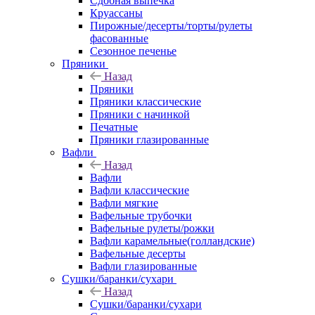
Сдобная выпечка
Круассаны
Пирожные/десерты/торты/рулеты
фасованные
Сезонное печенье
Пряники
Назад
Пряники
Пряники классические
Пряники с начинкой
Печатные
Пряники глазированные
Вафли
Назад
Вафли
Вафли классические
Вафли мягкие
Вафельные трубочки
Вафельные рулеты/рожки
Вафли карамельные(голландские)
Вафельные десерты
Вафли глазированные
Сушки/баранки/сухари
Назад
Сушки/баранки/сухари