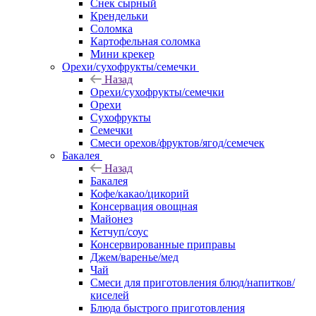
Снек сырный
Крендельки
Соломка
Картофельная соломка
Мини крекер
Орехи/сухофрукты/семечки
Назад
Орехи/сухофрукты/семечки
Орехи
Сухофрукты
Семечки
Смеси орехов/фруктов/ягод/семечек
Бакалея
Назад
Бакалея
Кофе/какао/цикорий
Консервация овощная
Майонез
Кетчуп/соус
Консервированные приправы
Джем/варенье/мед
Чай
Смеси для приготовления блюд/напитков/
киселей
Блюда быстрого приготовления