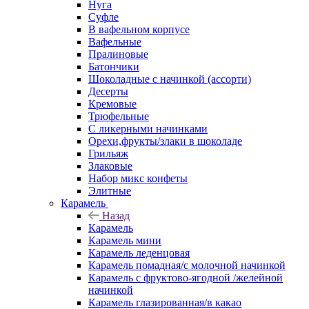
Нуга
Суфле
В вафельном корпусе
Вафельные
Пралиновые
Батончики
Шоколадные с начинкой (ассорти)
Десерты
Кремовые
Трюфельные
С ликерными начинками
Орехи,фрукты/злаки в шоколаде
Грильяж
Злаковые
Набор микс конфеты
Элитные
Карамель
Назад
Карамель
Карамель мини
Карамель леденцовая
Карамель помадная/с молочной начинкой
Карамель с фруктово-ягодной /желейной
начинкой
Карамель глазированная/в какао