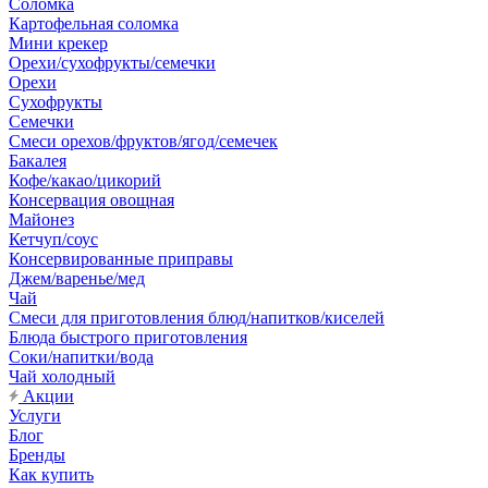
Соломка
Картофельная соломка
Мини крекер
Орехи/сухофрукты/семечки
Орехи
Сухофрукты
Семечки
Смеси орехов/фруктов/ягод/семечек
Бакалея
Кофе/какао/цикорий
Консервация овощная
Майонез
Кетчуп/соус
Консервированные приправы
Джем/варенье/мед
Чай
Смеси для приготовления блюд/напитков/киселей
Блюда быстрого приготовления
Соки/напитки/вода
Чай холодный
Акции
Услуги
Блог
Бренды
Как купить