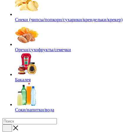
Снеки (чипсы/попкорн/сухарики/крендельки/крекер)
Орехи/сухофрукты/семечки
Бакалея
Соки/напитки/вода