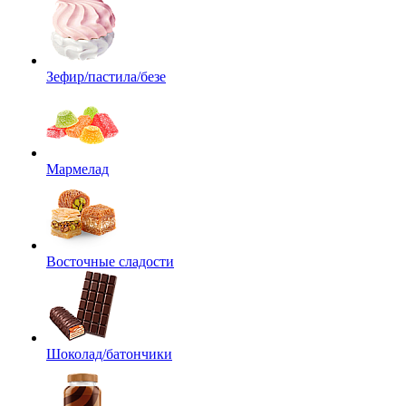
Зефир/пастила/безе
Мармелад
Восточные сладости
Шоколад/батончики