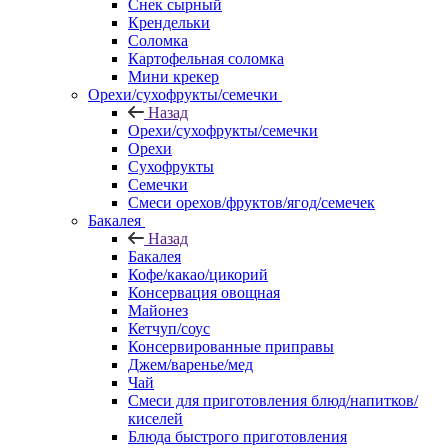
Снек сырный
Крендельки
Соломка
Картофельная соломка
Мини крекер
Орехи/сухофрукты/семечки
Назад
Орехи/сухофрукты/семечки
Орехи
Сухофрукты
Семечки
Смеси орехов/фруктов/ягод/семечек
Бакалея
Назад
Бакалея
Кофе/какао/цикорий
Консервация овощная
Майонез
Кетчуп/соус
Консервированные приправы
Джем/варенье/мед
Чай
Смеси для приготовления блюд/напитков/
киселей
Блюда быстрого приготовления