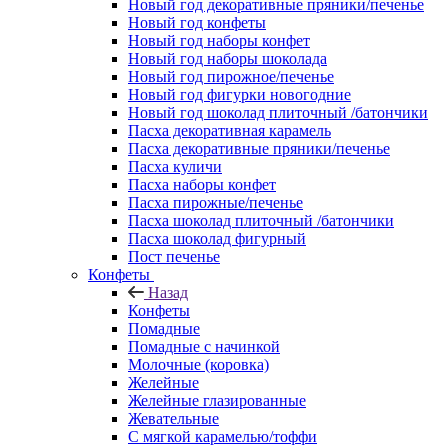
Новый год декоративные пряники/печенье
Новый год конфеты
Новый год наборы конфет
Новый год наборы шоколада
Новый год пирожное/печенье
Новый год фигурки новогодние
Новый год шоколад плиточный /батончики
Пасха декоративная карамель
Пасха декоративные пряники/печенье
Пасха куличи
Пасха наборы конфет
Пасха пирожные/печенье
Пасха шоколад плиточный /батончики
Пасха шоколад фигурный
Пост печенье
Конфеты
Назад
Конфеты
Помадные
Помадные с начинкой
Молочные (коровка)
Желейные
Желейные глазированные
Жевательные
С мягкой карамелью/тоффи