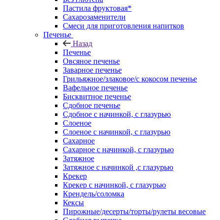
Пастила фруктовая*
Сахарозаменители
Смеси для приготовления напитков
Печенье
Назад
Печенье
Овсяное печенье
Заварное печенье
Грильяжное/злаковое/с кокосом печенье
Вафельное печенье
Бисквитное печенье
Сдобное печенье
Сдобное с начинкой, с глазурью
Слоеное
Слоеное с начинкой, с глазурью
Сахарное
Сахарное с начинкой, с глазурью
Затяжное
Затяжное с начинкой ,с глазурью
Крекер
Крекер с начинкой, с глазурью
Крендель/соломка
Кексы
Пирожные/десерты/торты/рулеты весовые