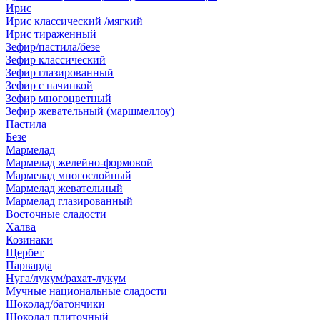
Ирис
Ирис классический /мягкий
Ирис тираженный
Зефир/пастила/безе
Зефир классический
Зефир глазированный
Зефир с начинкой
Зефир многоцветный
Зефир жевательный (маршмеллоу)
Пастила
Безе
Мармелад
Мармелад желейно-формовой
Мармелад многослойный
Мармелад жевательный
Мармелад глазированный
Восточные сладости
Халва
Козинаки
Щербет
Парварда
Нуга/лукум/рахат-лукум
Мучные национальные сладости
Шоколад/батончики
Шоколад плиточный