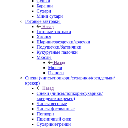
Сушки
Баранки
Сухари
Мини сухари
Готовые завтраки
Назад
Готовые завтраки
Хлопья
Шарики/звездочки/колечки
Подушечки/батончики
Кукурузные палочки
Мюсли
Назад
Мюсли
Гранола
Снеки (чипсы/попкорн/сухарики/крендельки/
крекер)
Назад
Снеки (чипсы/попкорн/сухарики/
крендельки/крекер)
Чипсы весовые
Чипсы фасованные
Попкорн
Пшеничный снек
Сухарики/гренки