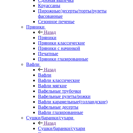
Сдобная выпечка
Круассаны
Пирожные/десерты/торты/рулеты
фасованные
Сезонное печенье
Пряники
Назад
Пряники
Пряники классические
Пряники с начинкой
Печатные
Пряники глазированные
Вафли
Назад
Вафли
Вафли классические
Вафли мягкие
Вафельные трубочки
Вафельные рулеты/рожки
Вафли карамельные(голландские)
Вафельные десерты
Вафли глазированные
Сушки/баранки/сухари
Назад
Сушки/баранки/сухари