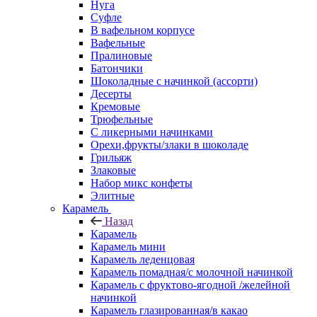
Нуга
Суфле
В вафельном корпусе
Вафельные
Пралиновые
Батончики
Шоколадные с начинкой (ассорти)
Десерты
Кремовые
Трюфельные
С ликерными начинками
Орехи,фрукты/злаки в шоколаде
Грильяж
Злаковые
Набор микс конфеты
Элитные
Карамель
Назад
Карамель
Карамель мини
Карамель леденцовая
Карамель помадная/с молочной начинкой
Карамель с фруктово-ягодной /желейной
начинкой
Карамель глазированная/в какао