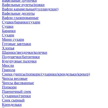
Вафельные трубочки
Вафельные рулеты/рожки
Вафли карамельные(голландские)
Вафельные десерты
Вафли глазированные
Сушки/баранки/сухари
Сушки
Баранки
Сухари
Мини сухари
Готовые завтраки
Хлопья
Шарики/звездочки/колечки
Подушечки/батончики
Кукурузные палочки
Мюсли
Гранола
Снеки (чипсы/попкорн/сухарики/крендельки/крекер)
Чипсы весовые
Чипсы фасованные
Попкорн
Пшеничный снек
Сухарики/гренки
Снек сырный
Крендельки