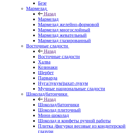
Безе
Мармелад
Назад
Мармелад
Мармелад желейно-формовой
Мармелад многослойный
Мармелад жевательный
Мармелад глазированный
Восточные сладости
Назад
Восточные сладости
Халва
Козинаки
Щербет
Парварда
Нуга/лукум/рахат-лукум
Мучные национальные сладости
Шоколад/батончики
Назад
Шоколад/батончики
Шоколад плиточный
Мини-шоколад
Шоколад и конфеты ручной работы
Плитка /фигурки весовые из кондитерской
глазури