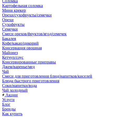
Соломка
Картофельная соломка
Мини крекер
Орехи/сухофрукты/семечки
Орехи
Сухофрукты
Семечки
Смеси орехов/фруктов/ягод/семечек
Бакалея
Кофе/какао/цикорий
Консервация овощная
Майонез
Кетчуп/соус
Консервированные приправы
Джем/варенье/мед
Чай
Смеси для приготовления блюд/напитков/киселей
Блюда быстрого приготовления
Соки/напитки/вода
Чай холодный
Акции
Услуги
Блог
Бренды
Как купить