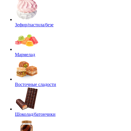
Зефир/пастила/безе
Мармелад
Восточные сладости
Шоколад/батончики