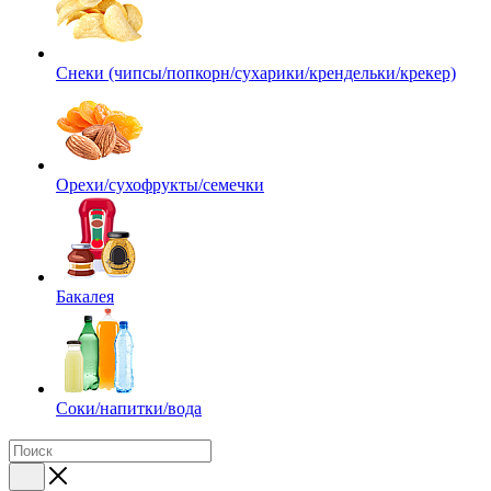
Снеки (чипсы/попкорн/сухарики/крендельки/крекер)
Орехи/сухофрукты/семечки
Бакалея
Соки/напитки/вода