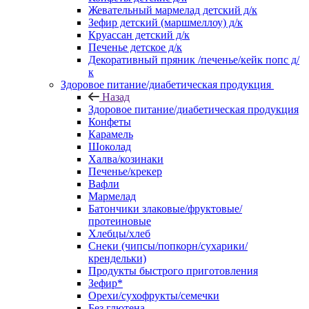
Жевательный мармелад детский д/к
Зефир детский (маршмеллоу) д/к
Круассан детский д/к
Печенье детское д/к
Декоративный пряник /печенье/кейк попс д/
к
Здоровое питание/диабетическая продукция
Назад
Здоровое питание/диабетическая продукция
Конфеты
Карамель
Шоколад
Халва/козинаки
Печенье/крекер
Вафли
Мармелад
Батончики злаковые/фруктовые/
протеиновые
Хлебцы/хлеб
Снеки (чипсы/попкорн/сухарики/
крендельки)
Продукты быстрого приготовления
Зефир*
Орехи/сухофрукты/семечки
Без глютена