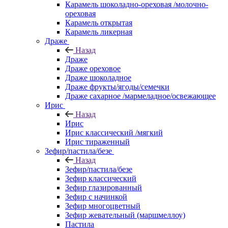
Карамель шоколадно-ореховая /молочно-
ореховая
Карамель открытая
Карамель ликерная
Драже
Назад
Драже
Драже ореховое
Драже шоколадное
Драже фрукты/ягоды/семечки
Драже сахарное /мармеладное/освежающее
Ирис
Назад
Ирис
Ирис классический /мягкий
Ирис тираженный
Зефир/пастила/безе
Назад
Зефир/пастила/безе
Зефир классический
Зефир глазированный
Зефир с начинкой
Зефир многоцветный
Зефир жевательный (маршмеллоу)
Пастила