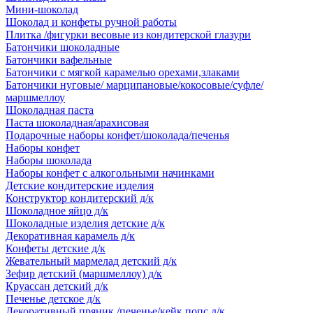
Мини-шоколад
Шоколад и конфеты ручной работы
Плитка /фигурки весовые из кондитерской глазури
Батончики шоколадные
Батончики вафельные
Батончики с мягкой карамелью орехами,злаками
Батончики нуговые/ марципановые/кокосовые/суфле/
маршмеллоу
Шоколадная паста
Паста шоколадная/арахисовая
Подарочные наборы конфет/шоколада/печенья
Наборы конфет
Наборы шоколада
Наборы конфет с алкогольными начинками
Детские кондитерские изделия
Конструктор кондитерский д/к
Шоколадное яйцо д/к
Шоколадные изделия детские д/к
Декоративная карамель д/к
Конфеты детские д/к
Жевательный мармелад детский д/к
Зефир детский (маршмеллоу) д/к
Круассан детский д/к
Печенье детское д/к
Декоративный пряник /печенье/кейк попс д/к