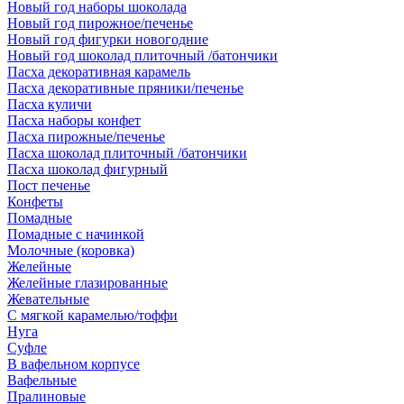
Новый год наборы шоколада
Новый год пирожное/печенье
Новый год фигурки новогодние
Новый год шоколад плиточный /батончики
Пасха декоративная карамель
Пасха декоративные пряники/печенье
Пасха куличи
Пасха наборы конфет
Пасха пирожные/печенье
Пасха шоколад плиточный /батончики
Пасха шоколад фигурный
Пост печенье
Конфеты
Помадные
Помадные с начинкой
Молочные (коровка)
Желейные
Желейные глазированные
Жевательные
С мягкой карамелью/тоффи
Нуга
Суфле
В вафельном корпусе
Вафельные
Пралиновые