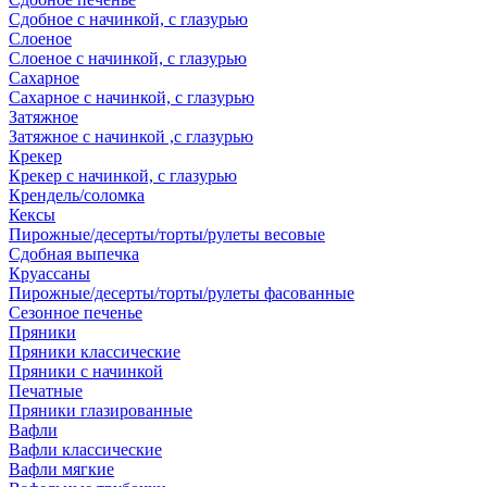
Сдобное с начинкой, с глазурью
Слоеное
Слоеное с начинкой, с глазурью
Сахарное
Сахарное с начинкой, с глазурью
Затяжное
Затяжное с начинкой ,с глазурью
Крекер
Крекер с начинкой, с глазурью
Крендель/соломка
Кексы
Пирожные/десерты/торты/рулеты весовые
Сдобная выпечка
Круассаны
Пирожные/десерты/торты/рулеты фасованные
Сезонное печенье
Пряники
Пряники классические
Пряники с начинкой
Печатные
Пряники глазированные
Вафли
Вафли классические
Вафли мягкие