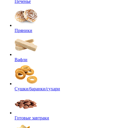
Печенье
Пряники
Вафли
Сушки/баранки/сухари
Готовые завтраки