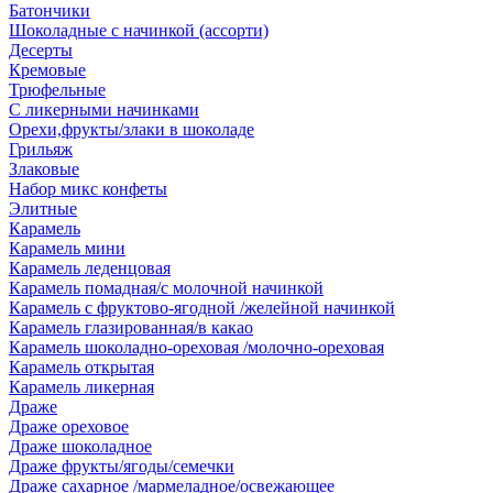
Батончики
Шоколадные с начинкой (ассорти)
Десерты
Кремовые
Трюфельные
С ликерными начинками
Орехи,фрукты/злаки в шоколаде
Грильяж
Злаковые
Набор микс конфеты
Элитные
Карамель
Карамель мини
Карамель леденцовая
Карамель помадная/с молочной начинкой
Карамель с фруктово-ягодной /желейной начинкой
Карамель глазированная/в какао
Карамель шоколадно-ореховая /молочно-ореховая
Карамель открытая
Карамель ликерная
Драже
Драже ореховое
Драже шоколадное
Драже фрукты/ягоды/семечки
Драже сахарное /мармеладное/освежающее