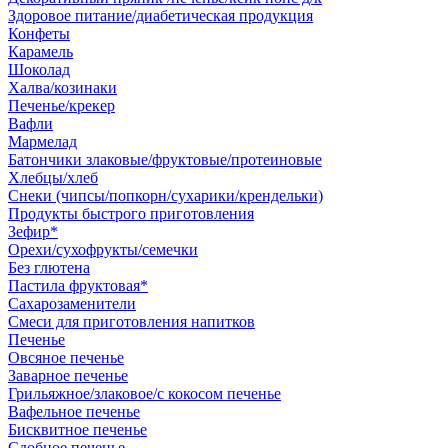
Здоровое питание/диабетическая продукция
Конфеты
Карамель
Шоколад
Халва/козинаки
Печенье/крекер
Вафли
Мармелад
Батончики злаковые/фруктовые/протеиновые
Хлебцы/хлеб
Снеки (чипсы/попкорн/сухарики/крендельки)
Продукты быстрого приготовления
Зефир*
Орехи/сухофрукты/семечки
Без глютена
Пастила фруктовая*
Сахарозаменители
Смеси для приготовления напитков
Печенье
Овсяное печенье
Заварное печенье
Грильяжное/злаковое/с кокосом печенье
Вафельное печенье
Бисквитное печенье
Сдобное печенье