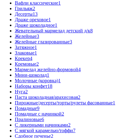
Вафли классические
1
Грильяж
2
Десерты
13
Драже ореховое
1
Драже шоколадное
1
Жевательный мармелад детский д/к
8
Желейные
3
Желейные глазированные
3
Затяжное
1
Злаковые
1
Крекер
4
Кремовые
2
Мармелад желейно-формовой
4
Мини-шоколад
1
Молочные (коровка)
1
Наборы конфет
18
Нуга
2
Паста шоколадная/арахисовая
2
Пирожные/десерты/торты/рулеты фасованные
1
Помадные
9
Помадные с начинкой
2
Пралиновые
6
С ликерными начинками
2
С мягкой карамелью/тоффи
7
Сдобное печенье
2