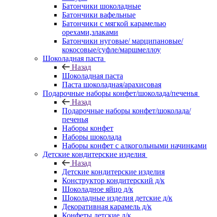
Батончики шоколадные
Батончики вафельные
Батончики с мягкой карамелью
орехами,злаками
Батончики нуговые/ марципановые/
кокосовые/суфле/маршмеллоу
Шоколадная паста
Назад
Шоколадная паста
Паста шоколадная/арахисовая
Подарочные наборы конфет/шоколада/печенья
Назад
Подарочные наборы конфет/шоколада/
печенья
Наборы конфет
Наборы шоколада
Наборы конфет с алкогольными начинками
Детские кондитерские изделия
Назад
Детские кондитерские изделия
Конструктор кондитерский д/к
Шоколадное яйцо д/к
Шоколадные изделия детские д/к
Декоративная карамель д/к
Конфеты детские д/к