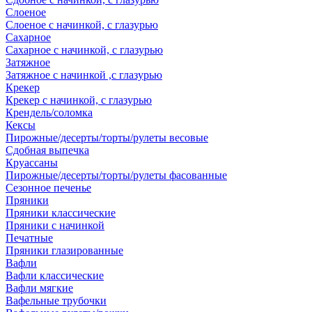
Слоеное
Слоеное с начинкой, с глазурью
Сахарное
Сахарное с начинкой, с глазурью
Затяжное
Затяжное с начинкой ,с глазурью
Крекер
Крекер с начинкой, с глазурью
Крендель/соломка
Кексы
Пирожные/десерты/торты/рулеты весовые
Сдобная выпечка
Круассаны
Пирожные/десерты/торты/рулеты фасованные
Сезонное печенье
Пряники
Пряники классические
Пряники с начинкой
Печатные
Пряники глазированные
Вафли
Вафли классические
Вафли мягкие
Вафельные трубочки