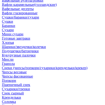
Вафельные рулеты/рожки
Вафли карамельные(голландские)
Вафельные десерты
Вафли глазированные
Сушки/баранки/сухари
Сушки
Баранки
Сухари
Мини сухари
Готовые завтраки
Хлопья
Шарики/звездочки/колечки
Подушечки/батончики
Кукурузные палочки
Мюсли
Гранола
Снеки (чипсы/попкорн/сухарики/крендельки/крекер)
Чипсы весовые
Чипсы фасованные
Попкорн
Пшеничный снек
Сухарики/гренки
Снек сырный
Крендельки
Соломка