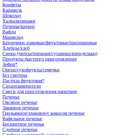
Конфеты
Карамель
Шоколад
Халва/козинаки
Печенье/крекер
Вафли
Мармелад
Батончики злаковые/фруктовые/протеиновые
Хлебцы/хлеб
Снеки (чипсы/попкорн/сухарики/крендельки)
Продукты быстрого приготовления
Зефир*
Орехи/сухофрукты/семечки
Без глютена
Пастила фруктовая*
Сахарозаменители
Смеси для приготовления напитков
Печенье
Овсяное печенье
Заварное печенье
Грильяжное/злаковое/с кокосом печенье
Вафельное печенье
Бисквитное печенье
Сдобное печенье
Сдобное с начинкой, с глазурью