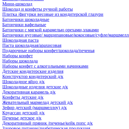
Мини-шоколад
Шоколад и конфеты ручной работы
Плитка /фигурки весовые из кондитерской глазури
Батончики шоколадные
Батончики вафельные
Батончики с мягкой карамелью орехами,злаками
Батончики нуговые/ марципановые/кокосовые/суфле/маршмелл
Шоколадная паста
Паста шоколадная/арахисовая
Подарочные наборы конфет/шоколада/печенья
Наборы конфет
Наборы шоколада
Наборы конфет с алкогольными начинками
Детские кондитерские изделия
Конструктор кондитерский д/к
Шоколадное яйцо д/к
Шоколадные изделия детские д/к
Декоративная карамель д/к
Конфеты детские д/к
Жевательный мармелад детский д/к
Зефир детский (маршмеллоу) д/к
Круассан детский д/к
Печенье детское д/к
Декоративный пряник /печенье/кейк попс д/к
Здоровое питание/диабетическая продукция