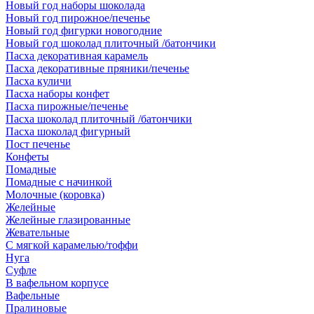
Новый год наборы шоколада
Новый год пирожное/печенье
Новый год фигурки новогодние
Новый год шоколад плиточный /батончики
Пасха декоративная карамель
Пасха декоративные пряники/печенье
Пасха куличи
Пасха наборы конфет
Пасха пирожные/печенье
Пасха шоколад плиточный /батончики
Пасха шоколад фигурный
Пост печенье
Конфеты
Помадные
Помадные с начинкой
Молочные (коровка)
Желейные
Желейные глазированные
Жевательные
С мягкой карамелью/тоффи
Нуга
Суфле
В вафельном корпусе
Вафельные
Пралиновые