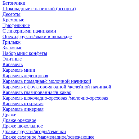
Батончики
Шоколадные с начинкой (ассорти)
Десерты
Кремовые
Трюфельные
С ликерными начинками
Орехи,фрукты/злаки в шоколаде
Грильяж
Злаковые
Набор микс конфеты
Элитные
Карамель
Карамель мини
Карамель леденцовая
Карамель помадная/с молочной начинкой
Карамель с фруктово-ягодной /желейной начинкой
Карамель глазированная/в какао
Карамель шоколадно-ореховая /молочно-ореховая
Карамель открытая
Карамель ликерная
Драже
Драже ореховое
Драже шоколадное
Драже фрукты/ягоды/семечки
Драже сахарное /мармеладное/освежающее