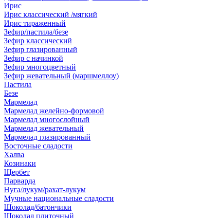
Ирис
Ирис классический /мягкий
Ирис тираженный
Зефир/пастила/безе
Зефир классический
Зефир глазированный
Зефир с начинкой
Зефир многоцветный
Зефир жевательный (маршмеллоу)
Пастила
Безе
Мармелад
Мармелад желейно-формовой
Мармелад многослойный
Мармелад жевательный
Мармелад глазированный
Восточные сладости
Халва
Козинаки
Щербет
Парварда
Нуга/лукум/рахат-лукум
Мучные национальные сладости
Шоколад/батончики
Шоколад плиточный