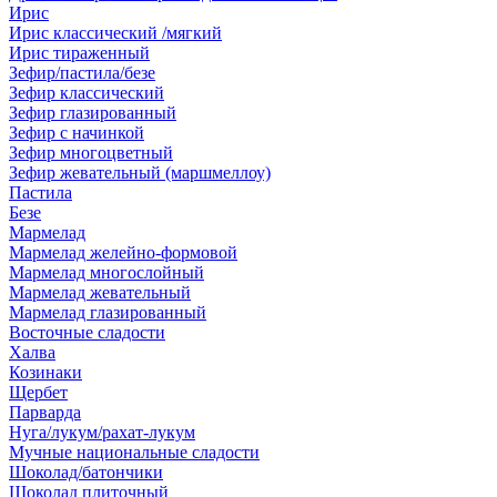
Ирис
Ирис классический /мягкий
Ирис тираженный
Зефир/пастила/безе
Зефир классический
Зефир глазированный
Зефир с начинкой
Зефир многоцветный
Зефир жевательный (маршмеллоу)
Пастила
Безе
Мармелад
Мармелад желейно-формовой
Мармелад многослойный
Мармелад жевательный
Мармелад глазированный
Восточные сладости
Халва
Козинаки
Щербет
Парварда
Нуга/лукум/рахат-лукум
Мучные национальные сладости
Шоколад/батончики
Шоколад плиточный