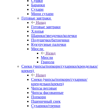
Сушки
Баранки
Сухари
Мини сухари
Готовые завтраки
Назад
Готовые завтраки
Хлопья
Шарики/звездочки/колечки
Подушечки/батончики
Кукурузные палочки
Мюсли
Назад
Мюсли
Гранола
Снеки (чипсы/попкорн/сухарики/крендельки/
крекер)
Назад
Снеки (чипсы/попкорн/сухарики/
крендельки/крекер)
Чипсы весовые
Чипсы фасованные
Попкорн
Пшеничный снек
Сухарики/гренки