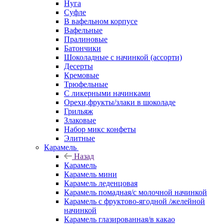
Нуга
Суфле
В вафельном корпусе
Вафельные
Пралиновые
Батончики
Шоколадные с начинкой (ассорти)
Десерты
Кремовые
Трюфельные
С ликерными начинками
Орехи,фрукты/злаки в шоколаде
Грильяж
Злаковые
Набор микс конфеты
Элитные
Карамель
Назад
Карамель
Карамель мини
Карамель леденцовая
Карамель помадная/с молочной начинкой
Карамель с фруктово-ягодной /желейной
начинкой
Карамель глазированная/в какао