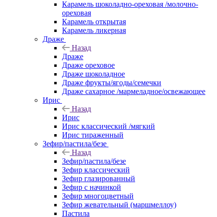
Карамель шоколадно-ореховая /молочно-
ореховая
Карамель открытая
Карамель ликерная
Драже
Назад
Драже
Драже ореховое
Драже шоколадное
Драже фрукты/ягоды/семечки
Драже сахарное /мармеладное/освежающее
Ирис
Назад
Ирис
Ирис классический /мягкий
Ирис тираженный
Зефир/пастила/безе
Назад
Зефир/пастила/безе
Зефир классический
Зефир глазированный
Зефир с начинкой
Зефир многоцветный
Зефир жевательный (маршмеллоу)
Пастила