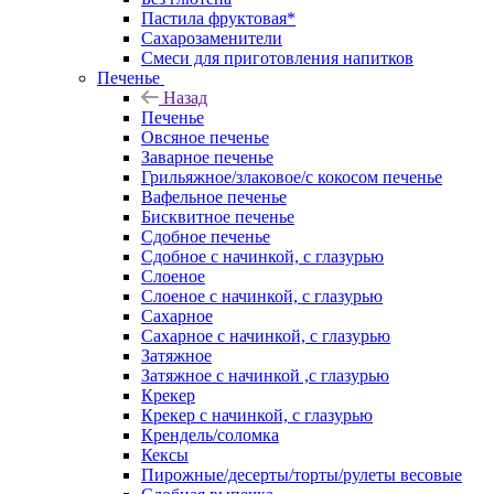
Пастила фруктовая*
Сахарозаменители
Смеси для приготовления напитков
Печенье
Назад
Печенье
Овсяное печенье
Заварное печенье
Грильяжное/злаковое/с кокосом печенье
Вафельное печенье
Бисквитное печенье
Сдобное печенье
Сдобное с начинкой, с глазурью
Слоеное
Слоеное с начинкой, с глазурью
Сахарное
Сахарное с начинкой, с глазурью
Затяжное
Затяжное с начинкой ,с глазурью
Крекер
Крекер с начинкой, с глазурью
Крендель/соломка
Кексы
Пирожные/десерты/торты/рулеты весовые