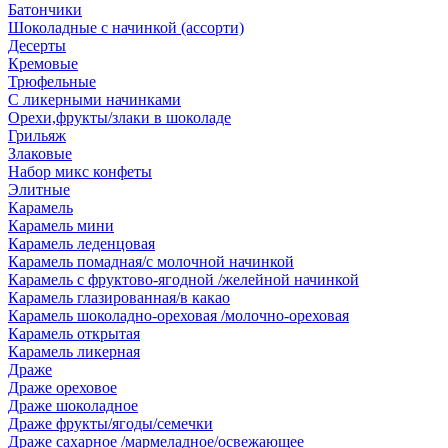
Батончики
Шоколадные с начинкой (ассорти)
Десерты
Кремовые
Трюфельные
С ликерными начинками
Орехи,фрукты/злаки в шоколаде
Грильяж
Злаковые
Набор микс конфеты
Элитные
Карамель
Карамель мини
Карамель леденцовая
Карамель помадная/с молочной начинкой
Карамель с фруктово-ягодной /желейной начинкой
Карамель глазированная/в какао
Карамель шоколадно-ореховая /молочно-ореховая
Карамель открытая
Карамель ликерная
Драже
Драже ореховое
Драже шоколадное
Драже фрукты/ягоды/семечки
Драже сахарное /мармеладное/освежающее