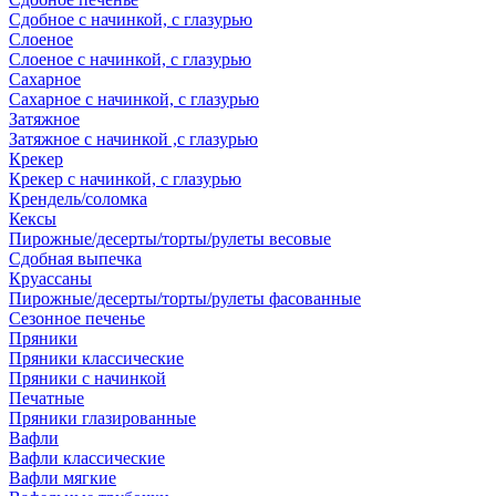
Сдобное с начинкой, с глазурью
Слоеное
Слоеное с начинкой, с глазурью
Сахарное
Сахарное с начинкой, с глазурью
Затяжное
Затяжное с начинкой ,с глазурью
Крекер
Крекер с начинкой, с глазурью
Крендель/соломка
Кексы
Пирожные/десерты/торты/рулеты весовые
Сдобная выпечка
Круассаны
Пирожные/десерты/торты/рулеты фасованные
Сезонное печенье
Пряники
Пряники классические
Пряники с начинкой
Печатные
Пряники глазированные
Вафли
Вафли классические
Вафли мягкие