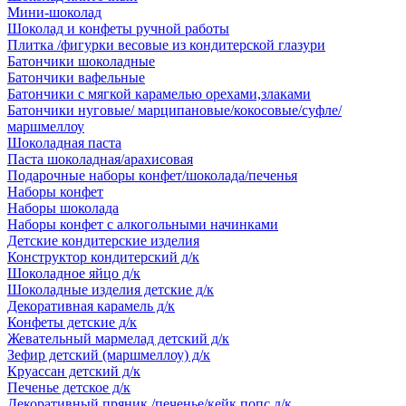
Мини-шоколад
Шоколад и конфеты ручной работы
Плитка /фигурки весовые из кондитерской глазури
Батончики шоколадные
Батончики вафельные
Батончики с мягкой карамелью орехами,злаками
Батончики нуговые/ марципановые/кокосовые/суфле/
маршмеллоу
Шоколадная паста
Паста шоколадная/арахисовая
Подарочные наборы конфет/шоколада/печенья
Наборы конфет
Наборы шоколада
Наборы конфет с алкогольными начинками
Детские кондитерские изделия
Конструктор кондитерский д/к
Шоколадное яйцо д/к
Шоколадные изделия детские д/к
Декоративная карамель д/к
Конфеты детские д/к
Жевательный мармелад детский д/к
Зефир детский (маршмеллоу) д/к
Круассан детский д/к
Печенье детское д/к
Декоративный пряник /печенье/кейк попс д/к