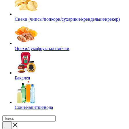
Снеки (чипсы/попкорн/сухарики/крендельки/крекер)
Орехи/сухофрукты/семечки
Бакалея
Соки/напитки/вода