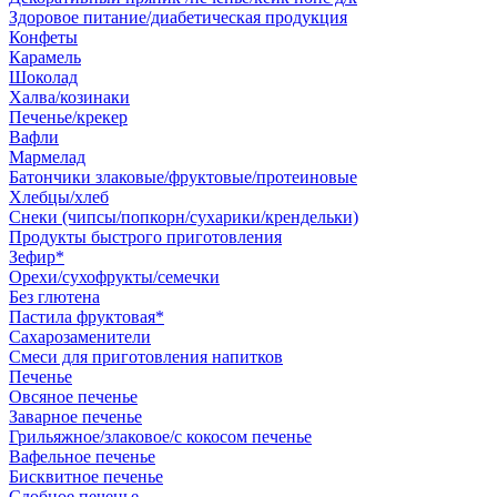
Здоровое питание/диабетическая продукция
Конфеты
Карамель
Шоколад
Халва/козинаки
Печенье/крекер
Вафли
Мармелад
Батончики злаковые/фруктовые/протеиновые
Хлебцы/хлеб
Снеки (чипсы/попкорн/сухарики/крендельки)
Продукты быстрого приготовления
Зефир*
Орехи/сухофрукты/семечки
Без глютена
Пастила фруктовая*
Сахарозаменители
Смеси для приготовления напитков
Печенье
Овсяное печенье
Заварное печенье
Грильяжное/злаковое/с кокосом печенье
Вафельное печенье
Бисквитное печенье
Сдобное печенье