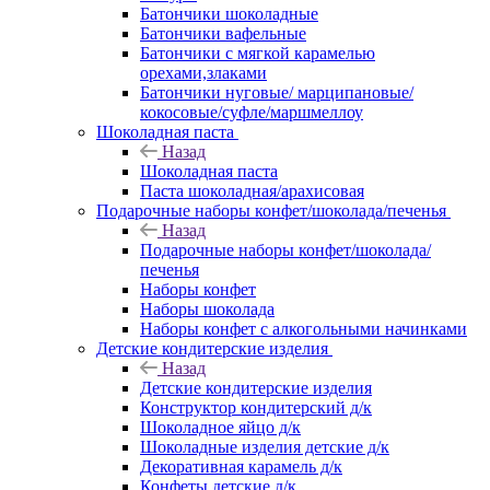
Батончики шоколадные
Батончики вафельные
Батончики с мягкой карамелью
орехами,злаками
Батончики нуговые/ марципановые/
кокосовые/суфле/маршмеллоу
Шоколадная паста
Назад
Шоколадная паста
Паста шоколадная/арахисовая
Подарочные наборы конфет/шоколада/печенья
Назад
Подарочные наборы конфет/шоколада/
печенья
Наборы конфет
Наборы шоколада
Наборы конфет с алкогольными начинками
Детские кондитерские изделия
Назад
Детские кондитерские изделия
Конструктор кондитерский д/к
Шоколадное яйцо д/к
Шоколадные изделия детские д/к
Декоративная карамель д/к
Конфеты детские д/к