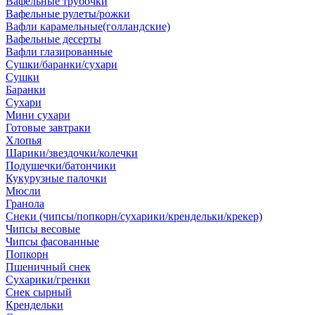
Вафельные трубочки
Вафельные рулеты/рожки
Вафли карамельные(голландские)
Вафельные десерты
Вафли глазированные
Сушки/баранки/сухари
Сушки
Баранки
Сухари
Мини сухари
Готовые завтраки
Хлопья
Шарики/звездочки/колечки
Подушечки/батончики
Кукурузные палочки
Мюсли
Гранола
Снеки (чипсы/попкорн/сухарики/крендельки/крекер)
Чипсы весовые
Чипсы фасованные
Попкорн
Пшеничный снек
Сухарики/гренки
Снек сырный
Крендельки