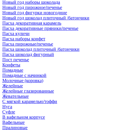
Новый год наборы шоколада
Новый год пирожное/печенье
Новый год фигурки новогодние
Новый год шоколад плиточный /батончики
Пасха декоративная карамель
Пасха декоративные пряники/печенье
Пасха куличи
Пасха наборы конфет
Пасха пирожные/печенье
Пасха шоколад плиточный /батончики
Пасха шоколад фигурный
Пост печенье
Конфеты
Помадные
Помадные с начинкой
Молочные (коровка)
Желейные
Желейные глазированные
Жевательные
С мягкой карамелью/тоффи
Нуга
Суфле
В вафельном корпусе
Вафельные
Пралиновые