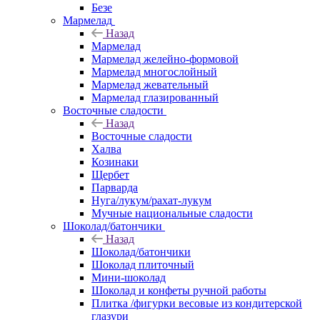
Безе
Мармелад
Назад
Мармелад
Мармелад желейно-формовой
Мармелад многослойный
Мармелад жевательный
Мармелад глазированный
Восточные сладости
Назад
Восточные сладости
Халва
Козинаки
Щербет
Парварда
Нуга/лукум/рахат-лукум
Мучные национальные сладости
Шоколад/батончики
Назад
Шоколад/батончики
Шоколад плиточный
Мини-шоколад
Шоколад и конфеты ручной работы
Плитка /фигурки весовые из кондитерской
глазури