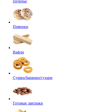
Печенье
Пряники
Вафли
Сушки/баранки/сухари
Готовые завтраки