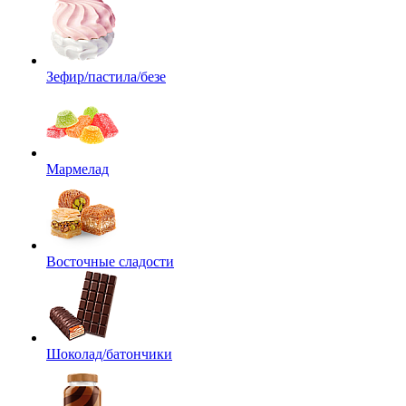
Зефир/пастила/безе
Мармелад
Восточные сладости
Шоколад/батончики