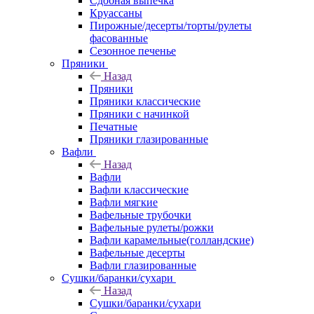
Сдобная выпечка
Круассаны
Пирожные/десерты/торты/рулеты
фасованные
Сезонное печенье
Пряники
Назад
Пряники
Пряники классические
Пряники с начинкой
Печатные
Пряники глазированные
Вафли
Назад
Вафли
Вафли классические
Вафли мягкие
Вафельные трубочки
Вафельные рулеты/рожки
Вафли карамельные(голландские)
Вафельные десерты
Вафли глазированные
Сушки/баранки/сухари
Назад
Сушки/баранки/сухари