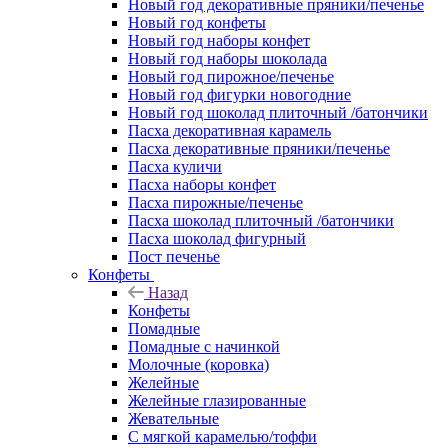
Новый год декоративные пряники/печенье
Новый год конфеты
Новый год наборы конфет
Новый год наборы шоколада
Новый год пирожное/печенье
Новый год фигурки новогодние
Новый год шоколад плиточный /батончики
Пасха декоративная карамель
Пасха декоративные пряники/печенье
Пасха куличи
Пасха наборы конфет
Пасха пирожные/печенье
Пасха шоколад плиточный /батончики
Пасха шоколад фигурный
Пост печенье
Конфеты
Назад
Конфеты
Помадные
Помадные с начинкой
Молочные (коровка)
Желейные
Желейные глазированные
Жевательные
С мягкой карамелью/тоффи