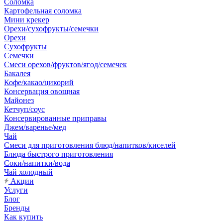
Соломка
Картофельная соломка
Мини крекер
Орехи/сухофрукты/семечки
Орехи
Сухофрукты
Семечки
Смеси орехов/фруктов/ягод/семечек
Бакалея
Кофе/какао/цикорий
Консервация овощная
Майонез
Кетчуп/соус
Консервированные приправы
Джем/варенье/мед
Чай
Смеси для приготовления блюд/напитков/киселей
Блюда быстрого приготовления
Соки/напитки/вода
Чай холодный
Акции
Услуги
Блог
Бренды
Как купить