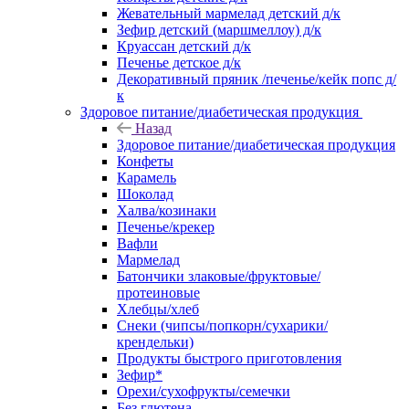
Жевательный мармелад детский д/к
Зефир детский (маршмеллоу) д/к
Круассан детский д/к
Печенье детское д/к
Декоративный пряник /печенье/кейк попс д/
к
Здоровое питание/диабетическая продукция
Назад
Здоровое питание/диабетическая продукция
Конфеты
Карамель
Шоколад
Халва/козинаки
Печенье/крекер
Вафли
Мармелад
Батончики злаковые/фруктовые/
протеиновые
Хлебцы/хлеб
Снеки (чипсы/попкорн/сухарики/
крендельки)
Продукты быстрого приготовления
Зефир*
Орехи/сухофрукты/семечки
Без глютена