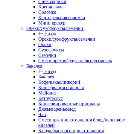
Снек сырный
Крендельки
Соломка
Картофельная соломка
Мини крекер
Орехи/сухофрукты/семечки
Назад
Орехи/сухофрукты/семечки
Орехи
Сухофрукты
Семечки
Смеси орехов/фруктов/ягод/семечек
Бакалея
Назад
Бакалея
Кофе/какао/цикорий
Консервация овощная
Майонез
Кетчуп/соус
Консервированные приправы
Джем/варенье/мед
Чай
Смеси для приготовления блюд/напитков/
киселей
Блюда быстрого приготовления