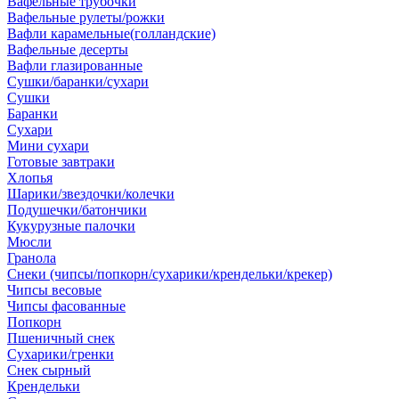
Вафельные трубочки
Вафельные рулеты/рожки
Вафли карамельные(голландские)
Вафельные десерты
Вафли глазированные
Сушки/баранки/сухари
Сушки
Баранки
Сухари
Мини сухари
Готовые завтраки
Хлопья
Шарики/звездочки/колечки
Подушечки/батончики
Кукурузные палочки
Мюсли
Гранола
Снеки (чипсы/попкорн/сухарики/крендельки/крекер)
Чипсы весовые
Чипсы фасованные
Попкорн
Пшеничный снек
Сухарики/гренки
Снек сырный
Крендельки