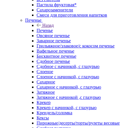
Пастила фруктовая*
Сахарозаменители
Смеси для приготовления напитков
Печенье
Назад
Печенье
Овсяное печенье
Заварное печенье
Грильяжное/злаковое/с кокосом печенье
Вафельное печенье
Бисквитное печенье
Сдобное печенье
Сдобное с начинкой, с глазурью
Слоеное
Слоеное с начинкой, с глазурью
Сахарное
Сахарное с начинкой, с глазурью
Затяжное
Затяжное с начинкой ,с глазурью
Крекер
Крекер с начинкой, с глазурью
Крендель/соломка
Кексы
Пирожные/десерты/торты/рулеты весовые