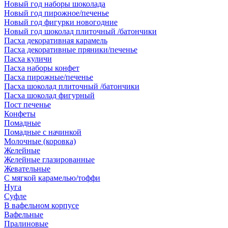
Новый год наборы шоколада
Новый год пирожное/печенье
Новый год фигурки новогодние
Новый год шоколад плиточный /батончики
Пасха декоративная карамель
Пасха декоративные пряники/печенье
Пасха куличи
Пасха наборы конфет
Пасха пирожные/печенье
Пасха шоколад плиточный /батончики
Пасха шоколад фигурный
Пост печенье
Конфеты
Помадные
Помадные с начинкой
Молочные (коровка)
Желейные
Желейные глазированные
Жевательные
С мягкой карамелью/тоффи
Нуга
Суфле
В вафельном корпусе
Вафельные
Пралиновые