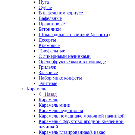
Нуга
Суфле
В вафельном корпусе
Вафельные
Пралиновые
Батончики
Шоколадные с начинкой (ассорти)
Десерты
Кремовые
Трюфельные
С ликерными начинками
Орехи,фрукты/злаки в шоколаде
Грильяж
Злаковые
Набор микс конфеты
Элитные
Карамель
Назад
Карамель
Карамель мини
Карамель леденцовая
Карамель помадная/с молочной начинкой
Карамель с фруктово-ягодной /желейной
начинкой
Карамель глазированная/в какао