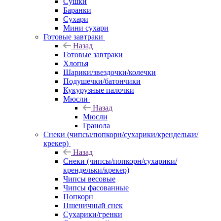
Сушки
Баранки
Сухари
Мини сухари
Готовые завтраки
Назад
Готовые завтраки
Хлопья
Шарики/звездочки/колечки
Подушечки/батончики
Кукурузные палочки
Мюсли
Назад
Мюсли
Гранола
Снеки (чипсы/попкорн/сухарики/крендельки/
крекер)
Назад
Снеки (чипсы/попкорн/сухарики/
крендельки/крекер)
Чипсы весовые
Чипсы фасованные
Попкорн
Пшеничный снек
Сухарики/гренки