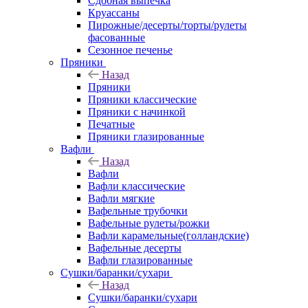
Сдобная выпечка
Круассаны
Пирожные/десерты/торты/рулеты
фасованные
Сезонное печенье
Пряники
Назад
Пряники
Пряники классические
Пряники с начинкой
Печатные
Пряники глазированные
Вафли
Назад
Вафли
Вафли классические
Вафли мягкие
Вафельные трубочки
Вафельные рулеты/рожки
Вафли карамельные(голландские)
Вафельные десерты
Вафли глазированные
Сушки/баранки/сухари
Назад
Сушки/баранки/сухари