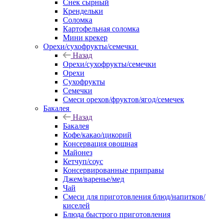
Снек сырный
Крендельки
Соломка
Картофельная соломка
Мини крекер
Орехи/сухофрукты/семечки
Назад
Орехи/сухофрукты/семечки
Орехи
Сухофрукты
Семечки
Смеси орехов/фруктов/ягод/семечек
Бакалея
Назад
Бакалея
Кофе/какао/цикорий
Консервация овощная
Майонез
Кетчуп/соус
Консервированные приправы
Джем/варенье/мед
Чай
Смеси для приготовления блюд/напитков/
киселей
Блюда быстрого приготовления