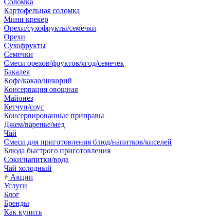
Соломка
Картофельная соломка
Мини крекер
Орехи/сухофрукты/семечки
Орехи
Сухофрукты
Семечки
Смеси орехов/фруктов/ягод/семечек
Бакалея
Кофе/какао/цикорий
Консервация овощная
Майонез
Кетчуп/соус
Консервированные приправы
Джем/варенье/мед
Чай
Смеси для приготовления блюд/напитков/киселей
Блюда быстрого приготовления
Соки/напитки/вода
Чай холодный
Акции
Услуги
Блог
Бренды
Как купить