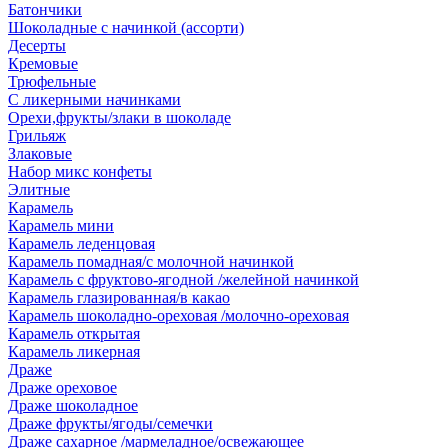
Батончики
Шоколадные с начинкой (ассорти)
Десерты
Кремовые
Трюфельные
С ликерными начинками
Орехи,фрукты/злаки в шоколаде
Грильяж
Злаковые
Набор микс конфеты
Элитные
Карамель
Карамель мини
Карамель леденцовая
Карамель помадная/с молочной начинкой
Карамель с фруктово-ягодной /желейной начинкой
Карамель глазированная/в какао
Карамель шоколадно-ореховая /молочно-ореховая
Карамель открытая
Карамель ликерная
Драже
Драже ореховое
Драже шоколадное
Драже фрукты/ягоды/семечки
Драже сахарное /мармеладное/освежающее