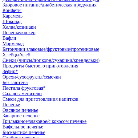
Здоровое питание/диабетическая продукция
Конфеты
Карамель
Шоколад
Халва/козинаки
Печенье/крекер
Вафли
Мармелад
Батончики злаковые/фруктовые/протеиновые
Хлебцы/хлеб
Снеки (чипсы/попкорн/сухарики/крендельки)
Продукты быстрого приготовления
Зефир*
Орехи/сухофрукты/семечки
Без глютена
Пастила фруктовая*
Сахарозаменители
Смеси для приготовления напитков
Печенье
Овсяное печенье
Заварное печенье
Грильяжное/злаковое/с кокосом печенье
Вафельное печенье
Бисквитное печенье
Сдобное печенье