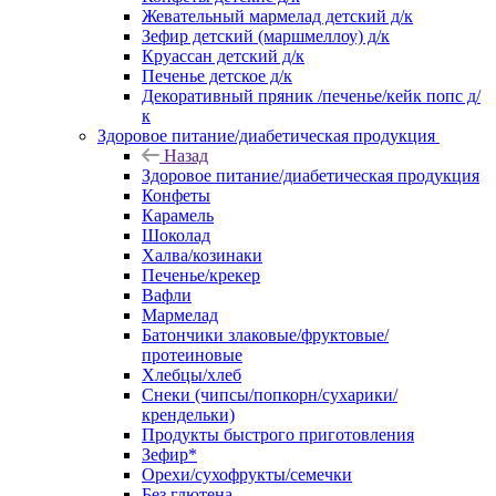
Жевательный мармелад детский д/к
Зефир детский (маршмеллоу) д/к
Круассан детский д/к
Печенье детское д/к
Декоративный пряник /печенье/кейк попс д/
к
Здоровое питание/диабетическая продукция
Назад
Здоровое питание/диабетическая продукция
Конфеты
Карамель
Шоколад
Халва/козинаки
Печенье/крекер
Вафли
Мармелад
Батончики злаковые/фруктовые/
протеиновые
Хлебцы/хлеб
Снеки (чипсы/попкорн/сухарики/
крендельки)
Продукты быстрого приготовления
Зефир*
Орехи/сухофрукты/семечки
Без глютена