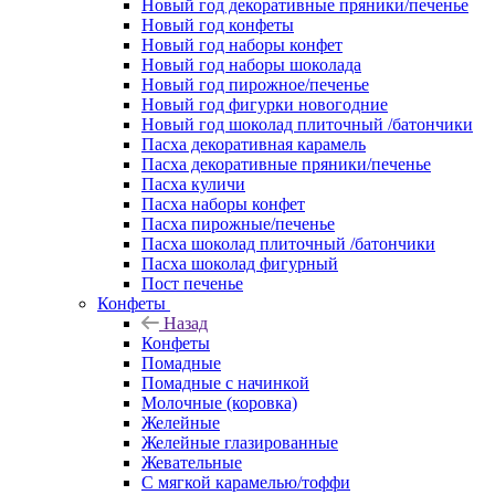
Новый год декоративные пряники/печенье
Новый год конфеты
Новый год наборы конфет
Новый год наборы шоколада
Новый год пирожное/печенье
Новый год фигурки новогодние
Новый год шоколад плиточный /батончики
Пасха декоративная карамель
Пасха декоративные пряники/печенье
Пасха куличи
Пасха наборы конфет
Пасха пирожные/печенье
Пасха шоколад плиточный /батончики
Пасха шоколад фигурный
Пост печенье
Конфеты
Назад
Конфеты
Помадные
Помадные с начинкой
Молочные (коровка)
Желейные
Желейные глазированные
Жевательные
С мягкой карамелью/тоффи