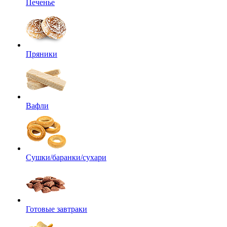
Печенье
Пряники
Вафли
Сушки/баранки/сухари
Готовые завтраки