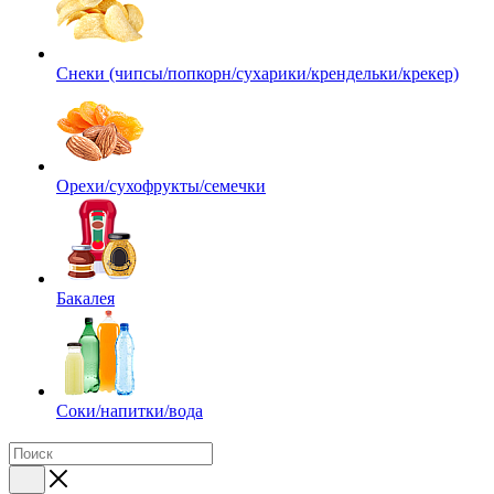
Снеки (чипсы/попкорн/сухарики/крендельки/крекер)
Орехи/сухофрукты/семечки
Бакалея
Соки/напитки/вода