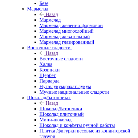
Безе
Мармелад
Назад
Мармелад
Мармелад желейно-формовой
Мармелад многослойный
Мармелад жевательный
Мармелад глазированный
Восточные сладости
Назад
Восточные сладости
Халва
Козинаки
Щербет
Парварда
Нуга/лукум/рахат-лукум
Мучные национальные сладости
Шоколад/батончики
Назад
Шоколад/батончики
Шоколад плиточный
Мини-шоколад
Шоколад и конфеты ручной работы
Плитка /фигурки весовые из кондитерской
глазури