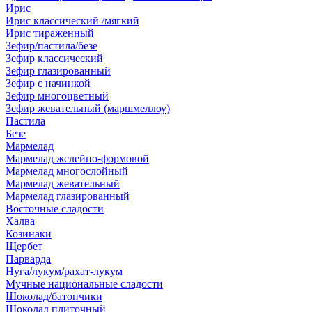
Ирис
Ирис классический /мягкий
Ирис тираженный
Зефир/пастила/безе
Зефир классический
Зефир глазированный
Зефир с начинкой
Зефир многоцветный
Зефир жевательный (маршмеллоу)
Пастила
Безе
Мармелад
Мармелад желейно-формовой
Мармелад многослойный
Мармелад жевательный
Мармелад глазированный
Восточные сладости
Халва
Козинаки
Щербет
Парварда
Нуга/лукум/рахат-лукум
Мучные национальные сладости
Шоколад/батончики
Шоколад плиточный