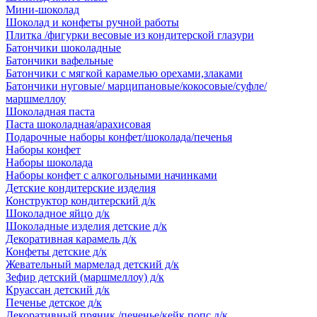
Мини-шоколад
Шоколад и конфеты ручной работы
Плитка /фигурки весовые из кондитерской глазури
Батончики шоколадные
Батончики вафельные
Батончики с мягкой карамелью орехами,злаками
Батончики нуговые/ марципановые/кокосовые/суфле/
маршмеллоу
Шоколадная паста
Паста шоколадная/арахисовая
Подарочные наборы конфет/шоколада/печенья
Наборы конфет
Наборы шоколада
Наборы конфет с алкогольными начинками
Детские кондитерские изделия
Конструктор кондитерский д/к
Шоколадное яйцо д/к
Шоколадные изделия детские д/к
Декоративная карамель д/к
Конфеты детские д/к
Жевательный мармелад детский д/к
Зефир детский (маршмеллоу) д/к
Круассан детский д/к
Печенье детское д/к
Декоративный пряник /печенье/кейк попс д/к