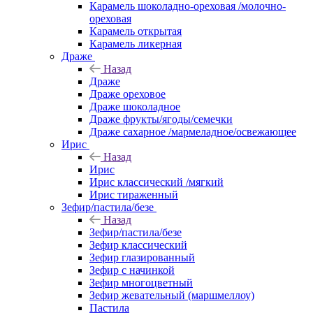
Карамель шоколадно-ореховая /молочно-
ореховая
Карамель открытая
Карамель ликерная
Драже
Назад
Драже
Драже ореховое
Драже шоколадное
Драже фрукты/ягоды/семечки
Драже сахарное /мармеладное/освежающее
Ирис
Назад
Ирис
Ирис классический /мягкий
Ирис тираженный
Зефир/пастила/безе
Назад
Зефир/пастила/безе
Зефир классический
Зефир глазированный
Зефир с начинкой
Зефир многоцветный
Зефир жевательный (маршмеллоу)
Пастила