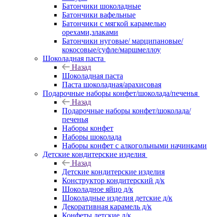
Батончики шоколадные
Батончики вафельные
Батончики с мягкой карамелью
орехами,злаками
Батончики нуговые/ марципановые/
кокосовые/суфле/маршмеллоу
Шоколадная паста
Назад
Шоколадная паста
Паста шоколадная/арахисовая
Подарочные наборы конфет/шоколада/печенья
Назад
Подарочные наборы конфет/шоколада/
печенья
Наборы конфет
Наборы шоколада
Наборы конфет с алкогольными начинками
Детские кондитерские изделия
Назад
Детские кондитерские изделия
Конструктор кондитерский д/к
Шоколадное яйцо д/к
Шоколадные изделия детские д/к
Декоративная карамель д/к
Конфеты детские д/к