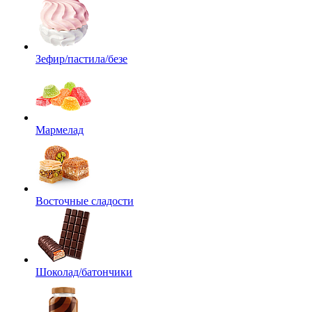
Зефир/пастила/безе
Мармелад
Восточные сладости
Шоколад/батончики