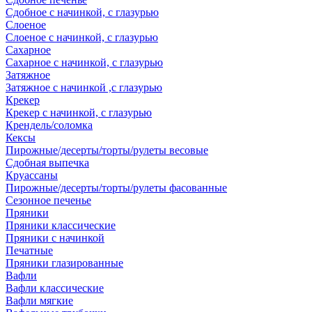
Сдобное с начинкой, с глазурью
Слоеное
Слоеное с начинкой, с глазурью
Сахарное
Сахарное с начинкой, с глазурью
Затяжное
Затяжное с начинкой ,с глазурью
Крекер
Крекер с начинкой, с глазурью
Крендель/соломка
Кексы
Пирожные/десерты/торты/рулеты весовые
Сдобная выпечка
Круассаны
Пирожные/десерты/торты/рулеты фасованные
Сезонное печенье
Пряники
Пряники классические
Пряники с начинкой
Печатные
Пряники глазированные
Вафли
Вафли классические
Вафли мягкие