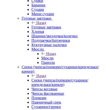
Сушки
Баранки
Сухари
Мини сухари
Готовые завтраки
Назад
Готовые завтраки
Хлопья
Шарики/звездочки/колечки
Подушечки/батончики
Кукурузные палочки
Мюсли
Назад
Мюсли
Гранола
Снеки (чипсы/попкорн/сухарики/крендельки/
крекер)
Назад
Снеки (чипсы/попкорн/сухарики/
крендельки/крекер)
Чипсы весовые
Чипсы фасованные
Попкорн
Пшеничный снек
Сухарики/гренки