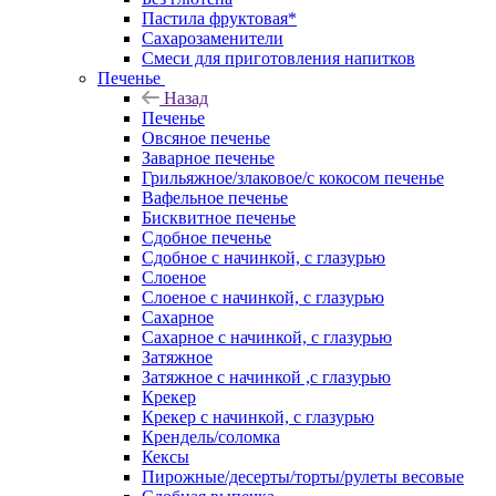
Пастила фруктовая*
Сахарозаменители
Смеси для приготовления напитков
Печенье
Назад
Печенье
Овсяное печенье
Заварное печенье
Грильяжное/злаковое/с кокосом печенье
Вафельное печенье
Бисквитное печенье
Сдобное печенье
Сдобное с начинкой, с глазурью
Слоеное
Слоеное с начинкой, с глазурью
Сахарное
Сахарное с начинкой, с глазурью
Затяжное
Затяжное с начинкой ,с глазурью
Крекер
Крекер с начинкой, с глазурью
Крендель/соломка
Кексы
Пирожные/десерты/торты/рулеты весовые