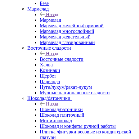
Безе
Мармелад
Назад
Мармелад
Мармелад желейно-формовой
Мармелад многослойный
Мармелад жевательный
Мармелад глазированный
Восточные сладости
Назад
Восточные сладости
Халва
Козинаки
Щербет
Парварда
Нуга/лукум/рахат-лукум
Мучные национальные сладости
Шоколад/батончики
Назад
Шоколад/батончики
Шоколад плиточный
Мини-шоколад
Шоколад и конфеты ручной работы
Плитка /фигурки весовые из кондитерской
глазури