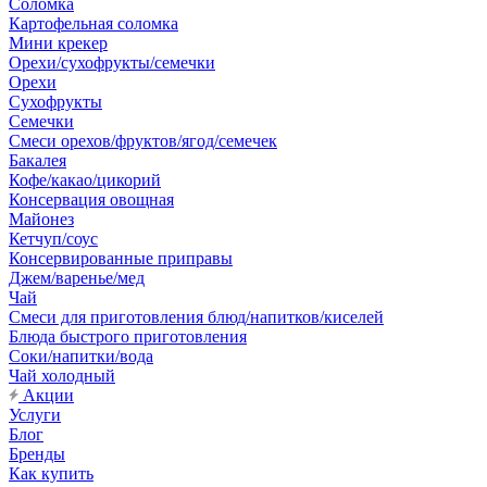
Соломка
Картофельная соломка
Мини крекер
Орехи/сухофрукты/семечки
Орехи
Сухофрукты
Семечки
Смеси орехов/фруктов/ягод/семечек
Бакалея
Кофе/какао/цикорий
Консервация овощная
Майонез
Кетчуп/соус
Консервированные приправы
Джем/варенье/мед
Чай
Смеси для приготовления блюд/напитков/киселей
Блюда быстрого приготовления
Соки/напитки/вода
Чай холодный
Акции
Услуги
Блог
Бренды
Как купить