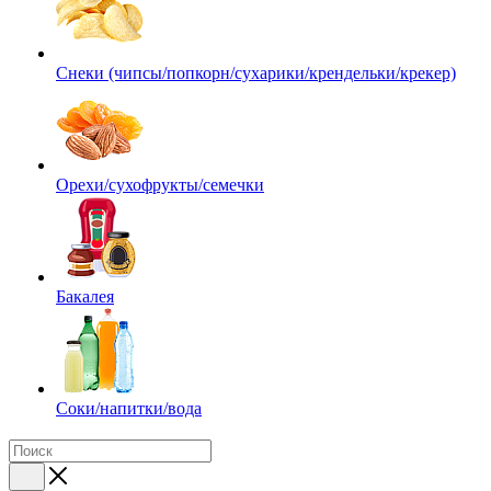
Снеки (чипсы/попкорн/сухарики/крендельки/крекер)
Орехи/сухофрукты/семечки
Бакалея
Соки/напитки/вода