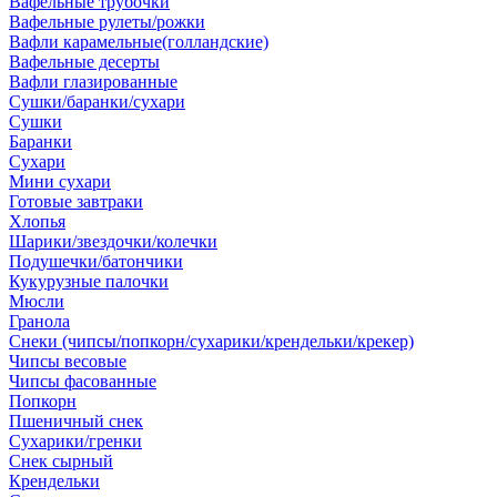
Вафельные трубочки
Вафельные рулеты/рожки
Вафли карамельные(голландские)
Вафельные десерты
Вафли глазированные
Сушки/баранки/сухари
Сушки
Баранки
Сухари
Мини сухари
Готовые завтраки
Хлопья
Шарики/звездочки/колечки
Подушечки/батончики
Кукурузные палочки
Мюсли
Гранола
Снеки (чипсы/попкорн/сухарики/крендельки/крекер)
Чипсы весовые
Чипсы фасованные
Попкорн
Пшеничный снек
Сухарики/гренки
Снек сырный
Крендельки