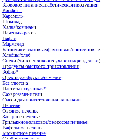
Здоровое питание/диабетическая продукция
Конфеты
Карамель
Шоколад
Халва/козинаки
Печенье/крекер
Вафли
Мармелад
Батончики злаковые/фруктовые/протеиновые
Хлебцы/хлеб
Снеки (чипсы/попкорн/сухарики/крендельки)
Продукты быстрого приготовления
Зефир*
Орехи/сухофрукты/семечки
Без глютена
Пастила фруктовая*
Сахарозаменители
Смеси для приготовления напитков
Печенье
Овсяное печенье
Заварное печенье
Грильяжное/злаковое/с кокосом печенье
Вафельное печенье
Бисквитное печенье
Сдобное печенье