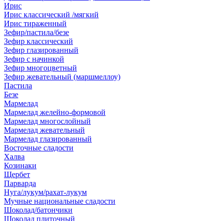
Ирис
Ирис классический /мягкий
Ирис тираженный
Зефир/пастила/безе
Зефир классический
Зефир глазированный
Зефир с начинкой
Зефир многоцветный
Зефир жевательный (маршмеллоу)
Пастила
Безе
Мармелад
Мармелад желейно-формовой
Мармелад многослойный
Мармелад жевательный
Мармелад глазированный
Восточные сладости
Халва
Козинаки
Щербет
Парварда
Нуга/лукум/рахат-лукум
Мучные национальные сладости
Шоколад/батончики
Шоколад плиточный