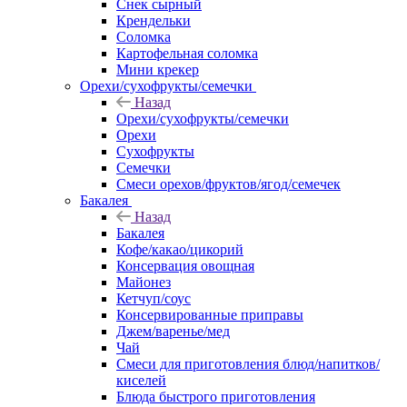
Снек сырный
Крендельки
Соломка
Картофельная соломка
Мини крекер
Орехи/сухофрукты/семечки
Назад
Орехи/сухофрукты/семечки
Орехи
Сухофрукты
Семечки
Смеси орехов/фруктов/ягод/семечек
Бакалея
Назад
Бакалея
Кофе/какао/цикорий
Консервация овощная
Майонез
Кетчуп/соус
Консервированные приправы
Джем/варенье/мед
Чай
Смеси для приготовления блюд/напитков/
киселей
Блюда быстрого приготовления