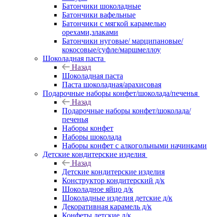
Батончики шоколадные
Батончики вафельные
Батончики с мягкой карамелью
орехами,злаками
Батончики нуговые/ марципановые/
кокосовые/суфле/маршмеллоу
Шоколадная паста
Назад
Шоколадная паста
Паста шоколадная/арахисовая
Подарочные наборы конфет/шоколада/печенья
Назад
Подарочные наборы конфет/шоколада/
печенья
Наборы конфет
Наборы шоколада
Наборы конфет с алкогольными начинками
Детские кондитерские изделия
Назад
Детские кондитерские изделия
Конструктор кондитерский д/к
Шоколадное яйцо д/к
Шоколадные изделия детские д/к
Декоративная карамель д/к
Конфеты детские д/к