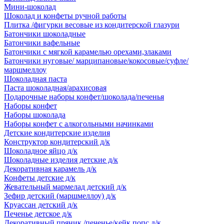
Мини-шоколад
Шоколад и конфеты ручной работы
Плитка /фигурки весовые из кондитерской глазури
Батончики шоколадные
Батончики вафельные
Батончики с мягкой карамелью орехами,злаками
Батончики нуговые/ марципановые/кокосовые/суфле/
маршмеллоу
Шоколадная паста
Паста шоколадная/арахисовая
Подарочные наборы конфет/шоколада/печенья
Наборы конфет
Наборы шоколада
Наборы конфет с алкогольными начинками
Детские кондитерские изделия
Конструктор кондитерский д/к
Шоколадное яйцо д/к
Шоколадные изделия детские д/к
Декоративная карамель д/к
Конфеты детские д/к
Жевательный мармелад детский д/к
Зефир детский (маршмеллоу) д/к
Круассан детский д/к
Печенье детское д/к
Декоративный пряник /печенье/кейк попс д/к