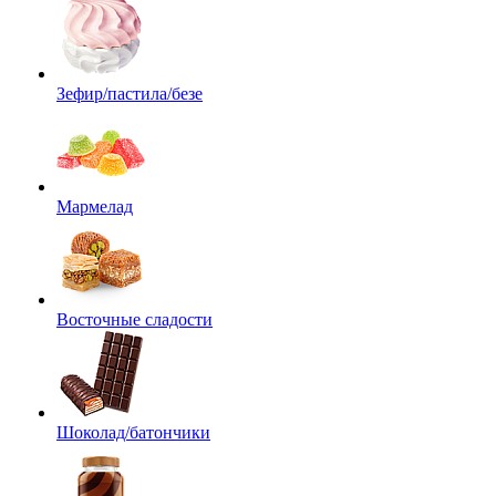
Зефир/пастила/безе
Мармелад
Восточные сладости
Шоколад/батончики