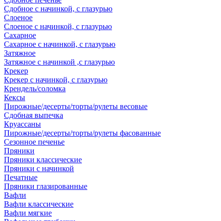
Сдобное с начинкой, с глазурью
Слоеное
Слоеное с начинкой, с глазурью
Сахарное
Сахарное с начинкой, с глазурью
Затяжное
Затяжное с начинкой ,с глазурью
Крекер
Крекер с начинкой, с глазурью
Крендель/соломка
Кексы
Пирожные/десерты/торты/рулеты весовые
Сдобная выпечка
Круассаны
Пирожные/десерты/торты/рулеты фасованные
Сезонное печенье
Пряники
Пряники классические
Пряники с начинкой
Печатные
Пряники глазированные
Вафли
Вафли классические
Вафли мягкие