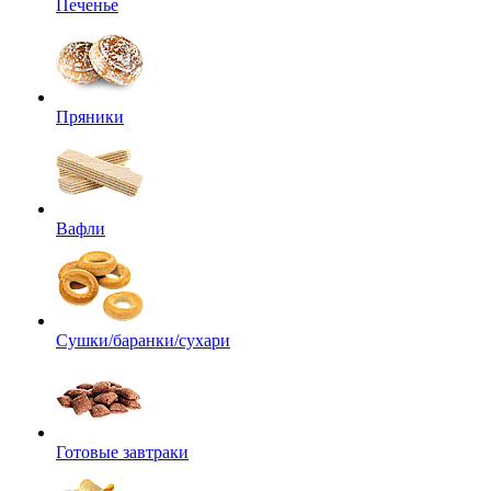
Печенье
Пряники
Вафли
Сушки/баранки/сухари
Готовые завтраки