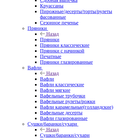
Сдобная выпечка
Круассаны
Пирожные/десерты/торты/рулеты
фасованные
Сезонное печенье
Пряники
Назад
Пряники
Пряники классические
Пряники с начинкой
Печатные
Пряники глазированные
Вафли
Назад
Вафли
Вафли классические
Вафли мягкие
Вафельные трубочки
Вафельные рулеты/рожки
Вафли карамельные(голландские)
Вафельные десерты
Вафли глазированные
Сушки/баранки/сухари
Назад
Сушки/баранки/сухари