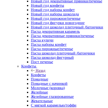
Новый год декоративные пряники/печенье
Новый год конфеты
Новый год наборы конфет
Новый год наборы шоколада
Новый год пирожное/печенье
Новый год фигурки новогодние
Новый год шоколад плиточный /батончики
Пасха декоративная карамель
Пасха декоративные пряники/печенье
Пасха куличи
Пасха наборы конфет
Пасха пирожные/печенье
Пасха шоколад плиточный /батончики
Пасха шоколад фигурный
Пост печенье
Конфеты
Назад
Конфеты
Помадные
Помадные с начинкой
Молочные (коровка)
Желейные
Желейные глазированные
Жевательные
С мягкой карамелью/тоффи