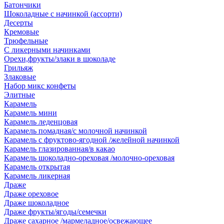
Батончики
Шоколадные с начинкой (ассорти)
Десерты
Кремовые
Трюфельные
С ликерными начинками
Орехи,фрукты/злаки в шоколаде
Грильяж
Злаковые
Набор микс конфеты
Элитные
Карамель
Карамель мини
Карамель леденцовая
Карамель помадная/с молочной начинкой
Карамель с фруктово-ягодной /желейной начинкой
Карамель глазированная/в какао
Карамель шоколадно-ореховая /молочно-ореховая
Карамель открытая
Карамель ликерная
Драже
Драже ореховое
Драже шоколадное
Драже фрукты/ягоды/семечки
Драже сахарное /мармеладное/освежающее