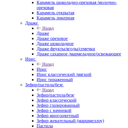
Карамель шоколадно-ореховая /молочно-
ореховая
Карамель открытая
Карамель ликерная
Драже
Назад
Драже
Драже ореховое
Драже шоколадное
Драже фрукты/ягоды/семечки
Драже сахарное /мармеладное/освежающее
Ирис
Назад
Ирис
Ирис классический /мягкий
Ирис тираженный
Зефир/пастила/безе
Назад
Зефир/пастила/безе
Зефир классический
Зефир глазированный
Зефир с начинкой
Зефир многоцветный
Зефир жевательный (маршмеллоу)
Пастила