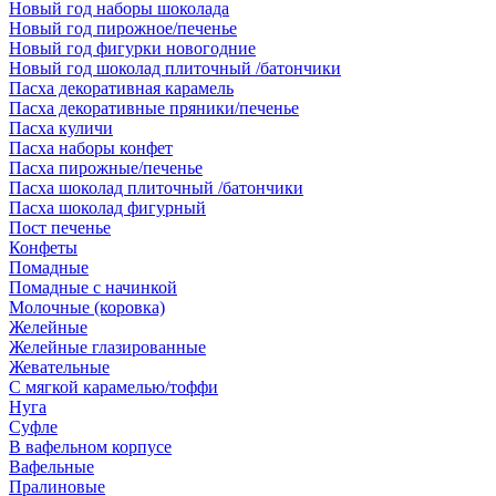
Новый год наборы шоколада
Новый год пирожное/печенье
Новый год фигурки новогодние
Новый год шоколад плиточный /батончики
Пасха декоративная карамель
Пасха декоративные пряники/печенье
Пасха куличи
Пасха наборы конфет
Пасха пирожные/печенье
Пасха шоколад плиточный /батончики
Пасха шоколад фигурный
Пост печенье
Конфеты
Помадные
Помадные с начинкой
Молочные (коровка)
Желейные
Желейные глазированные
Жевательные
С мягкой карамелью/тоффи
Нуга
Суфле
В вафельном корпусе
Вафельные
Пралиновые