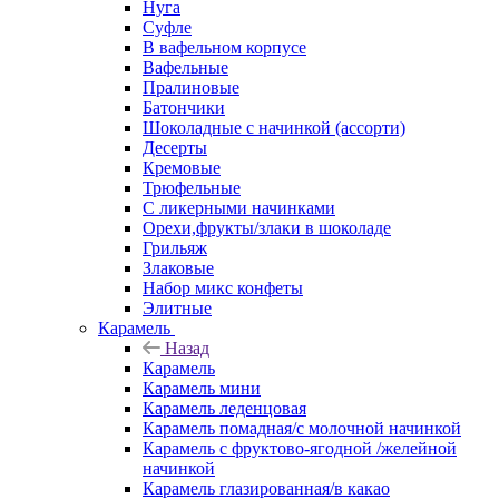
Нуга
Суфле
В вафельном корпусе
Вафельные
Пралиновые
Батончики
Шоколадные с начинкой (ассорти)
Десерты
Кремовые
Трюфельные
С ликерными начинками
Орехи,фрукты/злаки в шоколаде
Грильяж
Злаковые
Набор микс конфеты
Элитные
Карамель
Назад
Карамель
Карамель мини
Карамель леденцовая
Карамель помадная/с молочной начинкой
Карамель с фруктово-ягодной /желейной
начинкой
Карамель глазированная/в какао